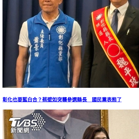
彰化也要藍白合？蔡壁如突襲參選縣長 國民黨表態了