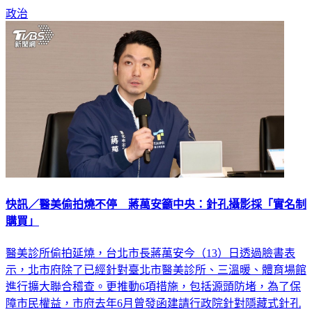
政治
快訊／醫美偷拍燒不停 蔣萬安籲中央：針孔攝影採「實名制
購買」
醫美診所偷拍延燒，台北市長蔣萬安今（13）日透過臉書表
示，北市府除了已經針對臺北市醫美診所、三溫暖、體育場館
進行擴大聯合稽查。更推動6項措施，包括源頭防堵，為了保
障市民權益，市府去年6月曾發函建請行政院針對隱藏式針孔