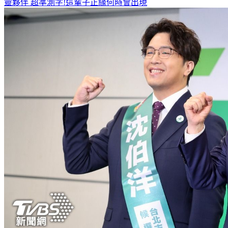
靈夥伴
超準測字!這輩子正緣何時會出現