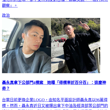
觀察」。
政治
聶永真拿下公部門4標案 她曝「得標率近百分百」：這麼神
奇？
台電日前更換企業LOGO，由知名平面設計師聶永真以96萬得
標。然而，聶永真近日又被爆出拿下中油及經濟部等公部門的