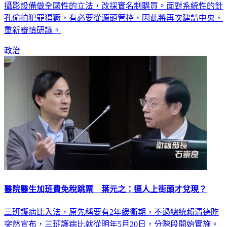
攝影設備做全國性的立法，改採實名制購買。面對系統性的針
孔偷拍犯罪猖獗，有必要從源頭管控，因此將再次建請中央，
重新審慎研議。
政治
醫院醫生加班費免稅跳票 葉元之：逼人上街頭才兌現？
三班護病比入法，原先稱要有2年緩衝期，不過總統賴清德昨
突然宣布，三班護病比就從明年5月20日，分階段開始實施。