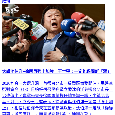
政治
大讚沈伯洋+徐國勇強上加強 王世堅：一定能過關斬「蔣」
2026九合一大選升溫，首都台北市一級戰區備受關注，民進黨
選對會今（13）日拍板徵召民進黨立委沈伯洋參選台北市長，
另也傳出民進黨秘書長徐國勇將擔任總督導一職，坐鎮北北
基。對此，立委王世堅表示，徐國勇與沈伯洋一定是「強上加
上」，相信沈伯洋今天在宣布參選以後，沈伯洋一定能「從從
容容、遊刃有餘」，而且過關斬｢蔣｣、勝利在望。