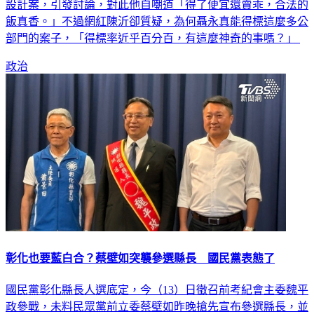
設計案，引發討論，對此他自嘲道「得了便宜還賣乖，合法的
飯真香。」不過網紅陳沂卻質疑，為何聶永真能得標這麼多公
部門的案子，「得標率近乎百分百，有這麼神奇的事嗎？」
政治
彰化也要藍白合？蔡壁如突襲參選縣長 國民黨表態了
國民黨彰化縣長人選底定，今（13）日徵召前考紀會主委魏平
政參戰，未料民眾黨前立委蔡壁如昨晚搶先宣布參選縣長，並