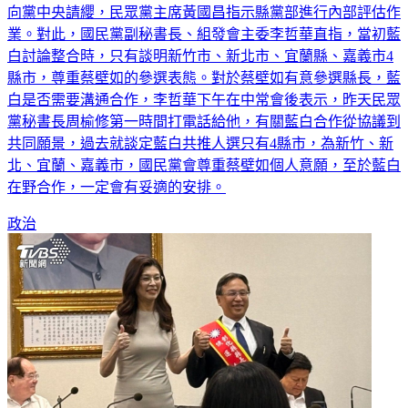
向黨中央請纓，民眾黨主席黃國昌指示縣黨部進行內部評估作
業。對此，國民黨副秘書長、組發會主委李哲華直指，當初藍
白討論整合時，只有談明新竹市、新北市、宜蘭縣、嘉義市4
縣市，尊重蔡壁如的參選表態。對於蔡壁如有意參選縣長，藍
白是否需要溝通合作，李哲華下午在中常會後表示，昨天民眾
黨秘書長周榆修第一時間打電話給他，有關藍白合作從協議到
共同願景，過去就談定藍白共推人選只有4縣市，為新竹、新
北、宜蘭、嘉義市，國民黨會尊重蔡壁如個人意願，至於藍白
在野合作，一定會有妥適的安排。
政治