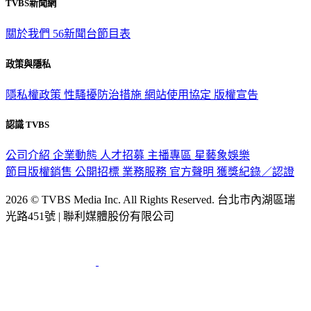
TVBS新聞網
關於我們
56新聞台節目表
政策與隱私
隱私權政策
性騷擾防治措施
網站使用協定
版權宣告
認識 TVBS
公司介紹
企業動態
人才招募
主播專區
星藝象娛樂
節目版權銷售
公開招標
業務服務
官方聲明
獲獎紀錄／認證
2026 © TVBS Media Inc. All Rights Reserved. 台北市內湖區瑞
光路451號 | 聯利媒體股份有限公司