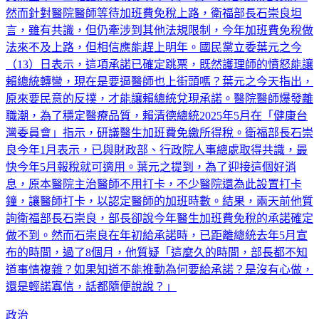
然而針對醫院醫師等待加班費免稅上路，衛福部長石崇良坦
言，雖有共識，但仍牽涉到其他法規限制，今年加班費免稅做
法來不及上路，但相信應能趕上明年。國民黨立委葉元之今
（13）日表示，這項承諾已確定跳票，既然護理師的憤怒能讓
賴總統轉彎，現在是要逼醫師也上街頭嗎？葉元之今天指出，
原來要民意的反撲，才能讓賴總統兌現承諾。醫院醫師爆發離
職潮，為了穩定醫療品質，賴清德總統2025年5月在「健康台
灣委員會」指示，研議醫生加班費免繳所得稅。衛福部長石崇
良今年1月表示，已與財政部、行政院人事總處取得共識，最
快今年5月報稅就可適用。葉元之提到，為了迎接這個好消
息，原本醫院主治醫師不用打卡，不少醫院還為此設置打卡
鐘，讓醫師打卡，以認定醫師的加班時數。結果，兩天前他質
詢衛福部長石崇良，部長卻說今年醫生加班費免稅的承諾確定
做不到。然而石崇良在年初給承諾時，已距離總統去年5月宣
布的時間，過了8個月，他質疑「這麼久的時間，部長都不知
道事情複雜？如果知道不能推動為何要給承諾？是沒有心做，
還是輕諾寡信，話都隨便說說？」
政治