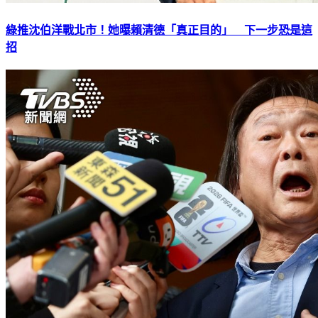
綠推沈伯洋戰北市！她曝賴清德「真正目的」 下一步恐是這
招