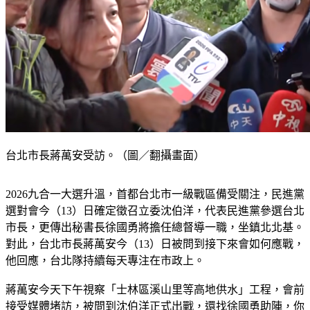
台北市長蔣萬安受訪。（圖／翻攝畫面）
2026九合一大選升溫，首都台北市一級戰區備受關注，民進黨
選對會今（13）日確定徵召立委沈伯洋，代表民進黨參選台北
市長，更傳出秘書長徐國勇將擔任總督導一職，坐鎮北北基。
對此，台北市長蔣萬安今（13）日被問到接下來會如何應戰，
他回應，台北隊持續每天專注在市政上。
蔣萬安今天下午視察「士林區溪山里等高地供水」工程，會前
接受媒體堵訪，被問到沈伯洋正式出戰，還找徐國勇助陣，你