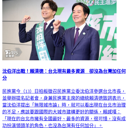
沈伯洋出戰！賴清德：台北現有最多資源 卻沒為台灣加任何
分
民進黨今（13）日拍板徵召民進黨立委沈伯洋參選台北市長，
並舉辦提名記者會，身兼民進黨主席的總統賴清德致詞表示，
當沈伯洋提出「無限城市論」時，就可以看出現在台北市治理
的不足，應該要跟國際的大城市建構更好的關係，賴感嘆：
「現在的台北市擁有全國最好、最多的資源，很可惜，沒有成
功扮演領頭羊的角色，也沒為台灣有任何加分」。