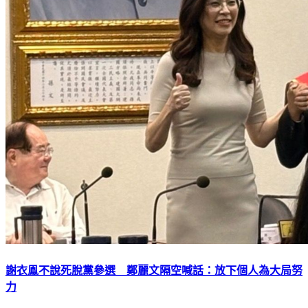
謝衣鳯不說死脫黨參選 鄭麗文隔空喊話：放下個人為大局努
力