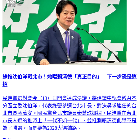
綠推沈伯洋戰北市！她曝賴清德「真正目的」 下一步恐是這
招
民進黨選對會今（13）日開會達成決議，將建請中執會徵召不
分區立委沈伯洋，代表綠營參選台北市長，對決尋求連任的台
北市長蔣萬安。國民黨台北市議員秦慧珠揶揄，民進黨在台北
市長人選的推派上「一代不如一代」，並推測賴清德此舉不是
為了勝選，而是要為2028大選鋪路。