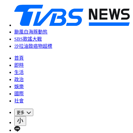
颱風白海豚動態
SBS歌謠大戰
沙拉油致癌物超標
首頁
即時
生活
政治
娛樂
國際
社會
更多