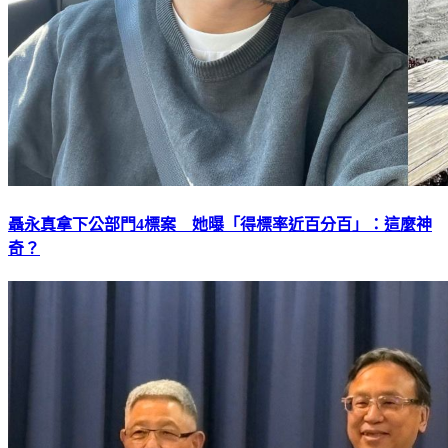
聶永真拿下公部門4標案 她曝「得標率近百分百」：這麼神
奇？