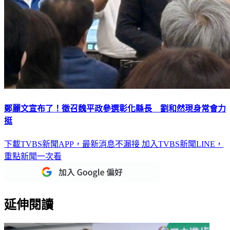
鄭麗文宣布了！徵召魏平政參選彰化縣長 劉和然現身常會力
挺
下載TVBS新聞APP，最新消息不漏接
加入TVBS新聞LINE，
重點新聞一次看
延伸閱讀