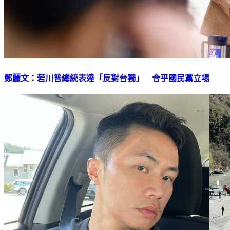
鄭麗文：若川普總統表達「反對台獨」 合乎國民黨立場