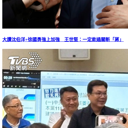
大讚沈伯洋+徐國勇強上加強 王世堅：一定能過關斬「蔣」