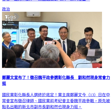
政治
鄭麗文宣布了！徵召魏平政參選彰化縣長 劉和然現身常會力
挺
國民黨彰化縣長人選終於底定！黨主席鄭麗文今（13）日在中
常會宣布徵召律師、國民黨前考紀會主委魏平政參戰，原先被
點名出戰的新北市副市長劉和然也現身力挺。