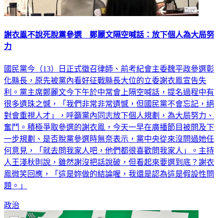
謝衣鳯不說死脫黨參選 鄭麗文隔空喊話：放下個人為大局努
力
國民黨今（13）日正式徵召律師、前考紀會主委魏平政參選彰
化縣長，原先被黨內看好征戰縣長大位的立委謝衣鳯宣告失
利。黨主席鄭麗文今下午於中常會上隔空喊話，提名過程中有
很多遺珠之憾，「我們非常非常遺憾，但國民黨不會忘記，絕
對會重視人才」，呼籲黨內同志放下個人規劃，為大局努力、
奮鬥。積極爭取參選的謝衣鳯，今天一早在廣播節目被問及下
一步規劃、是否脫黨參選時無奈表示，黨中央從來沒問過她任
何意見，「就去問我家人吧，他們都很喜歡問我家人」。主持
人王淺秋則說，雖然謝沒把話說破，但看起來要選到底？謝衣
鳯微笑回應，「這是妳做的結論喔，我還是認為這是假設性問
題。」
政治