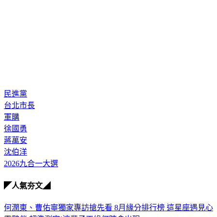
民進黨
台北市長
軍購
徐國勇
蔣萬安
沈伯洋
2026九合一大選
◤人氣夯文◢
何潤東、曹佑寧獨家專訪搶先看
8月緣分排行榜 這星座遇見心