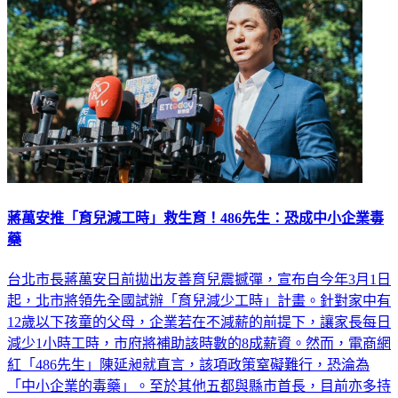
蔣萬安推「育兒減工時」救生育！486先生：恐成中小企業毒
藥
台北市長蔣萬安日前拋出友善育兒震撼彈，宣布自今年3月1日
起，北市將領先全國試辦「育兒減少工時」計畫。針對家中有
12歲以下孩童的父母，企業若在不減薪的前提下，讓家長每日
減少1小時工時，市府將補助該時數的8成薪資。然而，電商網
紅「486先生」陳延昶就直言，該項政策窒礙難行，恐淪為
「中小企業的毒藥」。至於其他五都與縣市首長，目前亦多持