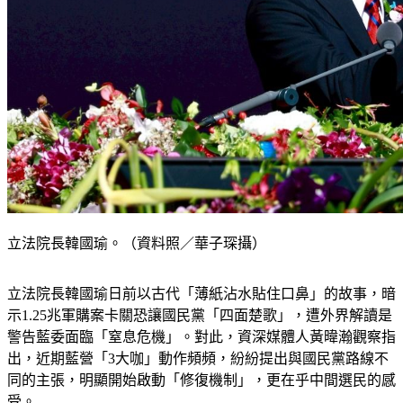
立法院長韓國瑜。（資料照／華子琛攝）
立法院長韓國瑜日前以古代「薄紙沾水貼住口鼻」的故事，暗
示1.25兆軍購案卡關恐讓國民黨「四面楚歌」，遭外界解讀是
警告藍委面臨「窒息危機」。對此，資深媒體人黃暐瀚觀察指
出，近期藍營「3大咖」動作頻頻，紛紛提出與國民黨路線不
同的主張，明顯開始啟動「修復機制」，更在乎中間選民的感
受。