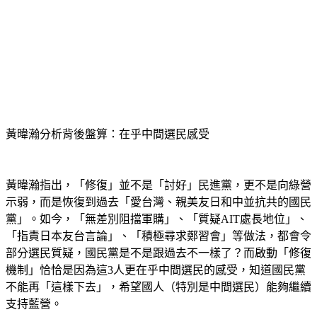
黃暐瀚分析背後盤算：在乎中間選民感受
黃暐瀚指出，「修復」並不是「討好」民進黨，更不是向綠營
示弱，而是恢復到過去「愛台灣、親美友日和中並抗共的國民
黨」。如今，「無差別阻擋軍購」、「質疑AIT處長地位」、
「指責日本友台言論」、「積極尋求鄭習會」等做法，都會令
部分選民質疑，國民黨是不是跟過去不一樣了？而啟動「修復
機制」恰恰是因為這3人更在乎中間選民的感受，知道國民黨
不能再「這樣下去」，希望國人（特別是中間選民）能夠繼續
支持藍營。