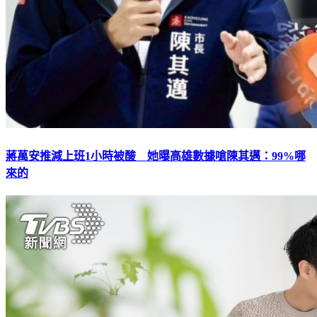
蔣萬安推減上班1小時被酸 她曝高雄數據嗆陳其邁：99%哪
來的