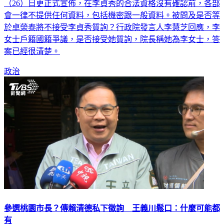
（26）日更正式宣佈，在李貞秀的合法資格沒有確認前，各部
會一律不提供任何資料，包括機密跟一般資料。被問及是否等
於卓榮泰將不接受李貞秀質詢？行政院發言人李慧芝回應，李
女士戶籍國籍爭議，是否接受她質詢，院長稱她為李女士，答
案已經很清楚。
政治
參選桃園市長？傳賴清德私下徵詢 王義川鬆口：什麼可能都
有