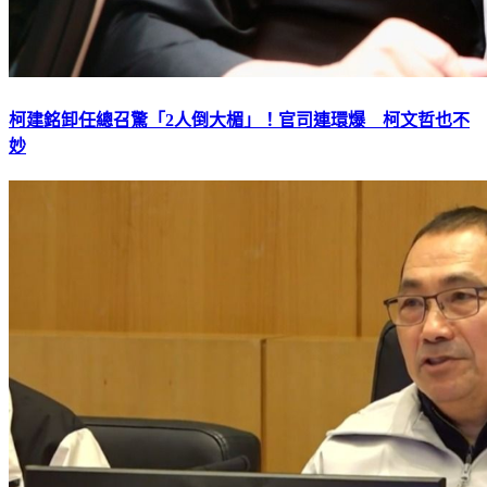
柯建銘卸任總召驚「2人倒大楣」！官司連環爆 柯文哲也不
妙