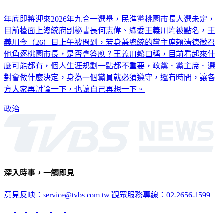
年底即將迎來2026年九合一選舉，民進黨桃園市長人選未定，
目前檯面上總統府副秘書長何志偉、綠委王義川均被點名，王
義川今（26）日上午被問到，若身兼總統的黨主席賴清德徵召
他角逐桃園市長，是否會答應？王義川鬆口稱，目前看起來什
麼可能都有，個人生涯規劃一點都不重要，政黨、黨主席、選
對會做什麼決定，身為一個黨員就必須遵守，還有時間，讓各
方大家再討論一下，也讓自己再想一下。
政治
深入時事，一觸即見
意見反映：service@tvbs.com.tw
觀眾服務專線：02-2656-1599