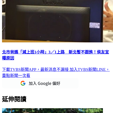
北市爸媽「減上班1小時」3／1上路 新北暫不跟進！侯友宜
曝原因
下載TVBS新聞APP，最新消息不漏接
加入TVBS新聞LINE，
重點新聞一次看
延伸閱讀