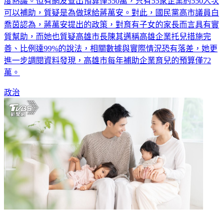
度熱議。但有網友查出預算僅550萬，只有55家企業約550人次
可以補助，質疑是為做球給蔣萬安。對此，國民黨高市議員白
喬茵認為，蔣萬安提出的政策，對育有子女的家長而言具有實
質幫助，而她也質疑高雄市長陳其邁稱高雄企業托兒措施完
善、比例達99%的說法，相關數據與實際情況恐有落差，她更
進一步調閱資料發現，高雄市每年補助企業育兒的預算僅72
萬。
政治