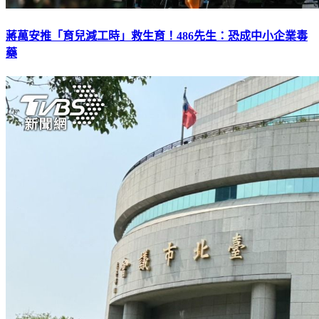
蔣萬安推「育兒減工時」救生育！486先生：恐成中小企業毒
藥