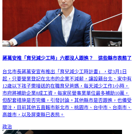
蔣萬安推「育兒減少工時」六都沒人跟進？ 這些縣市表態了
台北市長蔣萬安宣布推出「育兒減少工時計畫」，從3月1日
起，只要營業登記在北市的企業不減薪，讓設籍台北、家中有
12歲以下孩子需接送的在職育兒爸媽，每天減少工作1小時，
市府將補助企業8成工資，每家民營事業單位最多補助10萬，
但配套措施是否完備，引發討論。其他縣市是否跟進，也備受
關注，目前其他五直轄市新北市、桃園市、台中市、台南市、
高雄市，以及屏東縣已表態。
政治