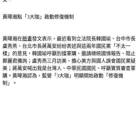
黃暐瀚點「3大咖」啟動修復機制
黃暐瀚在
臉書
發文表示，最近看到立法院長韓國瑜、台中市長
盧秀燕、台北市長蔣萬安紛紛表述與這兩年國民黨「不太一
樣」的意見，韓國瑜呼籲別擋軍購、邀請總統國情報告、阻止
鄭麗君備詢；盧秀燕三月訪美、擔心美方與國人誤會國民黨疑
美；蔣萬安喊出我是台灣人、中華民國國民、呼籲實質審查軍
購。黃暐瀚認為，藍營「3大咖」明顯開始啟動「修復機
制」。