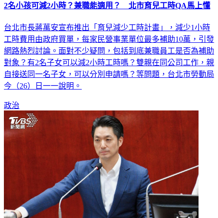
2名小孩可減2小時？兼職能適用？ 北市育兒工時QA馬上懂
台北市長蔣萬安宣布推出「育兒減少工時計畫」，減少1小時
工時費用由政府買單，每家民營事業單位最多補助10萬，引發
網路熱烈討論。面對不少疑問，包括到底兼職員工是否為補助
對象？有2名子女可以減2小時工時嗎？雙親在同公司工作，親
自接送同一名子女，可以分別申請嗎？等問題，台北市勞動局
今（26）日一一說明。
政治