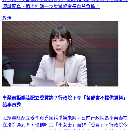
源與配套，循序推動一步步減輕家長育兒負擔。
政治
卓榮泰拒絕陸配立委質詢？行政院下令「各部會不提供資料」
給李貞秀
民眾黨陸配立委李貞秀國籍爭議未解，日前行政院長卓榮泰在
立法院遇到李，也稱呼其「李女士」而非「委員」。行政院今