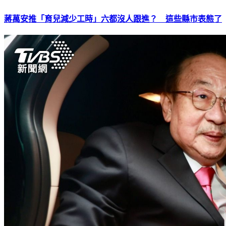
蔣萬安推「育兒減少工時」六都沒人跟進？ 這些縣市表態了