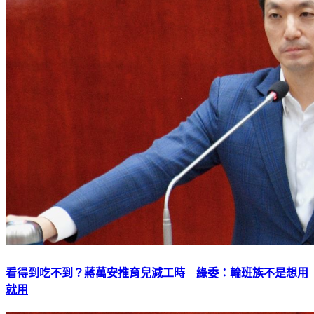
看得到吃不到？蔣萬安推育兒減工時 綠委：輪班族不是想用
就用