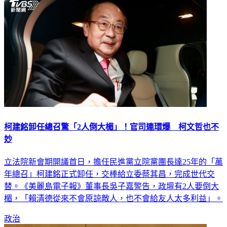
柯建銘卸任總召驚「2人倒大楣」！官司連環爆 柯文哲也不
妙
立法院新會期開議首日，擔任民進黨立院黨團長達25年的「萬
年總召」柯建銘正式卸任，交棒給立委蔡其昌，完成世代交
替。《美麗島電子報》董事長吳子嘉警告，政壇有2人要倒大
楣，「賴清德從來不會原諒敵人，也不會給友人太多利益」。
政治