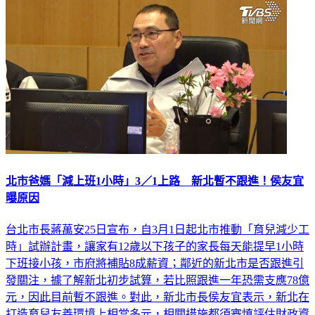
北市爸媽「減上班1小時」3／1上路 新北暫不跟進！侯友宜
曝原因
台北市長蔣萬安25日宣布，自3月1日起北市推動「育兒減少工
時」試辦計畫，讓家有12歲以下孩子的家長每天能提早1小時
下班接小孩，市府將補貼8成薪資；鄰近的新北市是否跟進引
發關注，據了解新北初步試算，若比照跟進一年恐需支應78億
元，因此目前暫不跟進。對此，新北市長侯友宜表示，新北在
打造育兒友善環境上相當多元，相關措施都須審慎評估財政資