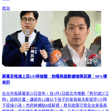
政治
蔣萬安推減上班1小時被酸 她曝高雄數據嗆陳其邁：99%哪
來的
台北市長蔣萬安25日宣布，自3月1日起北市推動「育兒減少工
時」試辦計畫，讓家有12歲以下孩子的家長每天能提早1小時
下班接小孩，市府將補貼8成薪資，育兒政策引發全台家長高