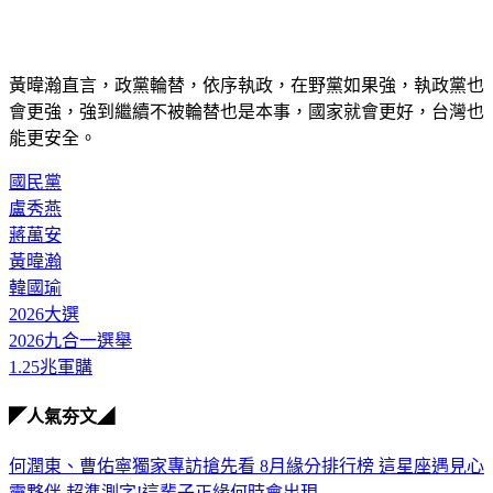
黃暐瀚直言，政黨輪替，依序執政，在野黨如果強，執政黨也
會更強，強到繼續不被輪替也是本事，國家就會更好，台灣也
能更安全。
國民黨
盧秀燕
蔣萬安
黃暐瀚
韓國瑜
2026大選
2026九合一選舉
1.25兆軍購
◤人氣夯文◢
何潤東、曹佑寧獨家專訪搶先看
8月緣分排行榜 這星座遇見心
靈夥伴
超準測字!這輩子正緣何時會出現