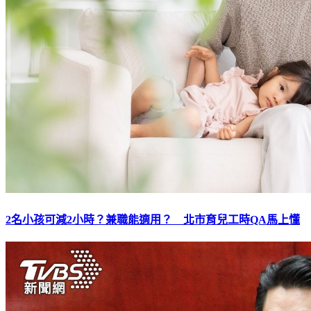
2名小孩可減2小時？兼職能適用？ 北市育兒工時QA馬上懂