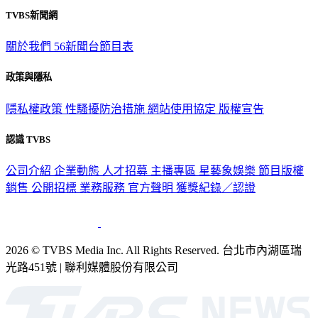
TVBS新聞網
關於我們
56新聞台節目表
政策與隱私
隱私權政策
性騷擾防治措施
網站使用協定
版權宣告
認識 TVBS
公司介紹
企業動態
人才招募
主播專區
星藝象娛樂
節目版權
銷售
公開招標
業務服務
官方聲明
獲獎紀錄／認證
2026 © TVBS Media Inc. All Rights Reserved. 台北市內湖區瑞
光路451號 | 聯利媒體股份有限公司