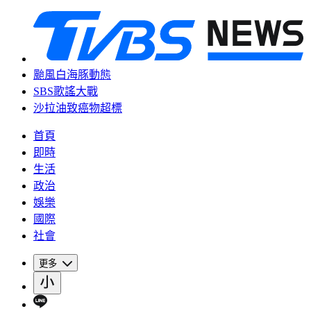
颱風白海豚動態
SBS歌謠大戰
沙拉油致癌物超標
首頁
即時
生活
政治
娛樂
國際
社會
更多