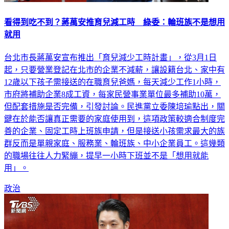
看得到吃不到？蔣萬安推育兒減工時 綠委：輪班族不是想用
就用
台北市長蔣萬安宣布推出「育兒減少工時計畫」，從3月1日
起，只要營業登記在北市的企業不減薪，讓設籍台北、家中有
12歲以下孩子需接送的在職育兒爸媽，每天減少工作1小時，
市府將補助企業8成工資，每家民營事業單位最多補助10萬，
但配套措施是否完備，引發討論。民進黨立委陳培瑜點出，關
鍵在於能否讓真正需要的家庭使用到，這項政策較適合制度完
善的企業、固定工時上班族申請，但是接送小孩需求最大的族
群反而是單親家庭、服務業、輪班族、中小企業員工。這幾類
的職場往往人力緊繃，提早一小時下班並不是「想用就能
用」。
政治