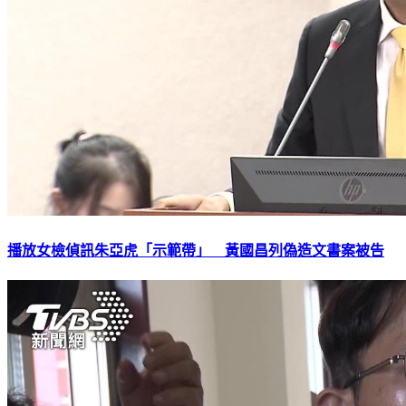
播放女檢偵訊朱亞虎「示範帶」 黃國昌列偽造文書案被告