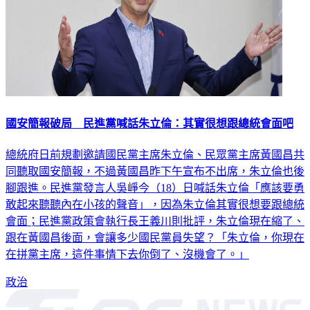
國安簡報破局 民進黨喊話朱立倫：其實很想跟總統會面吧
總統府日前規劃邀請國民黨主席朱立倫、民眾黨主席黃國昌共
同聽取國安簡報，不過黃國昌昨下午宣布不出席，朱立倫也後
腳跟進。民進黨發言人吳崢今（18）日喊話朱立倫「應該要勇
敢起來聽聽內在小孩的聲音」，因為朱立倫其實很想要跟總統
會面；民進黨政策會執行長王義川則批評，朱立倫現在縮了、
跟在黃國昌後面，會讓多少國民黨員失望？「朱立倫，你現在
在拼黨主席，這件事情下去你倒了、沒機會了。」
政治