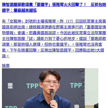
陳智菡酸舔歌頌黨「要識字」張雅琴火大回擊了！ 反抓包她
錯字：層級越來越低
有「女戰神」封號的主播張雅琴，昨（17）日因民眾黨主席黃
國昌拒絕出席，總統賴清德邀在野黨主席進行的「重要國安情
勢簡報」會議，怒轟黃國昌說謊。今因此被民眾黨立法院黨團
主任陳智菡酸「試」讀能力到了憂心的地步，還說「要跪舔歌
頌黨，那是妳個人選擇，但妳也要識字」。張雅琴也沒再客
氣，下午在臉書回擊，反揪出陳智菡錯字，回應點出她3大錯
誤。
娛樂