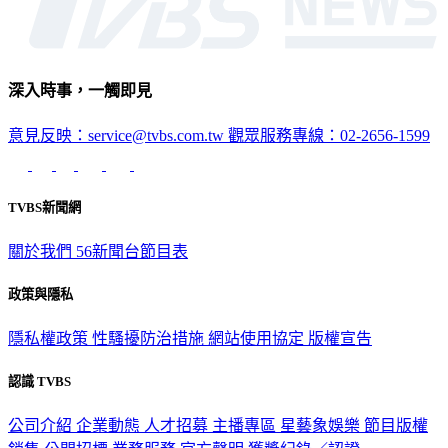
深入時事，一觸即見
意見反映：service@tvbs.com.tw
觀眾服務專線：02-2656-1599
TVBS新聞網
關於我們
56新聞台節目表
政策與隱私
隱私權政策
性騷擾防治措施
網站使用協定
版權宣告
認識 TVBS
公司介紹
企業動態
人才招募
主播專區
星藝象娛樂
節目版權