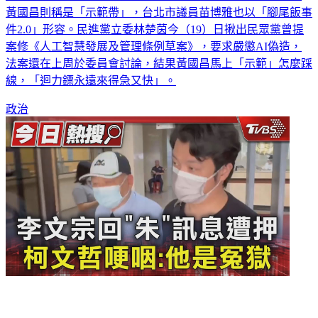
黃國昌則稱是「示範帶」，台北市議員苗博雅也以「腳尾飯事
件2.0」形容。民進黨立委林楚茵今（19）日揪出民眾黨曾提
案修《人工智慧發展及管理條例草案》，要求嚴懲AI偽造，
法案還在上周於委員會討論，結果黃國昌馬上「示範」怎麼踩
線，「迴力鏢永遠來得急又快」。
政治