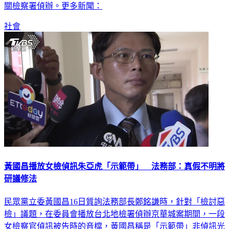
關檢察署偵辦。更多新聞：
社會
黃國昌播放女檢偵訊朱亞虎「示範帶」 法務部：真假不明將
研議修法
民眾黨立委黃國昌16日質詢法務部長鄭銘謙時，針對「檢討惡
檢」議題，在委員會播放台北地檢署偵辦京華城案期間，一段
女檢察官偵訊被告時的音檔，黃國昌稱是「示範帶」非偵訊光