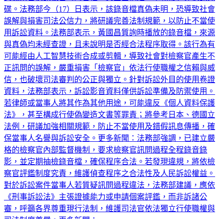
碟。法務部今（17）日表示，該錄音檔真偽未明，恐導致社會
誤解與損害司法公信力，將研議完善法制規範，以防止不當使
用訴訟資料。法務部表示，黃國昌質詢時播放的錄音檔，來源
與真偽均未經查證，且未說明是否經合法程序取得。該行為有
可能經由人工智慧技術合成或剪輯，導致社會對檢察官產生不
正訊問的誤解，嚴重損害「檢察官」依法行使職權之信賴與威
信，也破壞司法審判的公正與獨立。針對訴訟外目的使用卷證
資料，法務部表示，訴訟影音資料僅供訴訟準備及防禦使用。
若律師或當事人將其作為其他用途，可能違反《個人資料保護
法》，甚至構成行使偽變造文書等罪責；將參考日本、德國立
法例，研議加強相關規範，防止不當使用及錯假訊息傳播，確
保當事人名譽與訴訟安全。更多新聞：法務部強調，已建立嚴
格的檢察官內部監督機制，要求檢察官訊問過程全程錄音錄
影，並定期抽檢錄音檔，確保程序合法。若發現違規，將依檢
察官評鑑制度究責，維護偵查程序之合法性及人民訴訟權益。
對於訴訟案件當事人若質疑訊問過程違法，法務部建議，應依
《刑事訴訟法》主張證據能力或申請個案評鑑，而非訴諸公
審，呼籲各界尊重現行法制，維護司法官依法獨立行使職權與