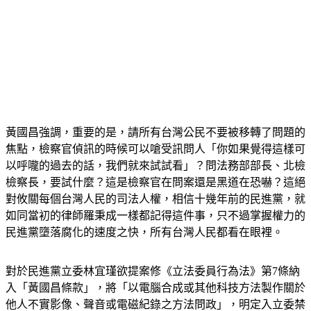
黃國昌強調，重要的是，請所有台灣公民不要被移轉了問題的
焦點，檢察官偵訊的時候可以嗆受訊問人「你如果覺得這樣可
以呼嚨的過去的話，我們就來試試看」？問法務部部長、北檢
檢察長，要試什麼？這是檢察官在問案還是黑道在恐嚇？這絕
對攸關每個台灣人民的司法人權，相信十幾年前的民進黨，就
如同當初的律師羅秉成一樣都記得這件事，只不過掌握權力的
民進黨墮落腐化的速度之快，所有台灣人民都看在眼裡。
對於民進黨立委林宜瑾欲提案修《立法委員行為法》第7條納
入「黃國昌條款」，將「以電腦合成或其他科技方法製作關於
他人不實影像、聲音或電磁紀錄之方法問政」，明定入立委禁