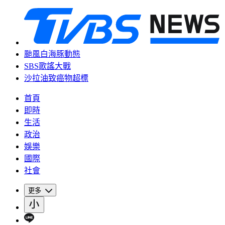
颱風白海豚動態
SBS歌謠大戰
沙拉油致癌物超標
首頁
即時
生活
政治
娛樂
國際
社會
更多