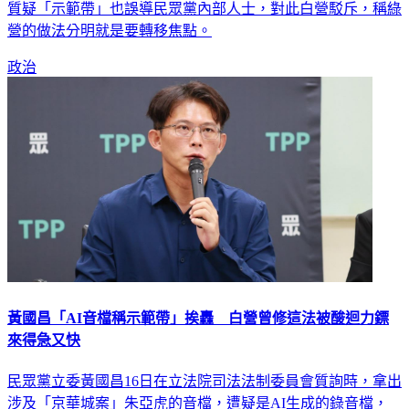
質疑「示範帶」也誤導民眾黨內部人士，對此白營駁斥，稱綠
營的做法分明就是要轉移焦點。
政治
黃國昌「AI音檔稱示範帶」挨轟 白營曾修這法被酸迴力鏢
來得急又快
民眾黨立委黃國昌16日在立法院司法法制委員會質詢時，拿出
涉及「京華城案」朱亞虎的音檔，遭疑是AI生成的錄音檔，