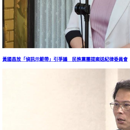
黃國昌放「偵訊示範帶」引爭議 民進黨團提案送紀律委員會