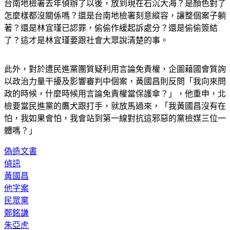
台南地檢署去年偵辦了以後，放到現在石沉大海？是顏色對了
怎麼樣都沒關係嗎？還是台南地檢署刻意縱容，讓整個案子躺
著？還是林宜瑾已認罪，偷偷作緩起訴處分？還是偷偷簽結
了？這才是林宜瑾要跟社會大眾說清楚的事。
此外，對於遭民進黨團質疑利用言論免責權，企圖藉國會質詢
以政治力量干擾及影響審判中個案，黃國昌則反問「我向來問
政的時候，什麼時候用言論免責權當保護傘？」，他重申，北
檢要當民進黨的鷹犬跟打手，就放馬過來，「我黃國昌沒有在
怕，我如果會怕，我會站到第一線對抗這邪惡的黨檢媒三位一
體嗎？」
偽造文書
偵訊
黃國昌
他字案
民眾黨
鄭銘謙
朱亞虎