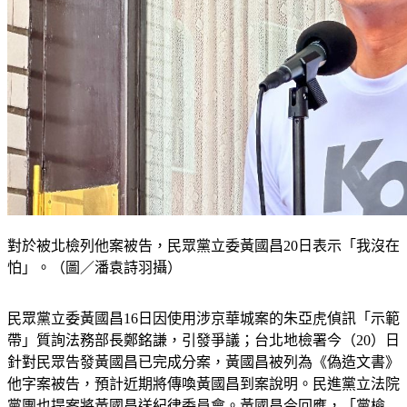
對於被北檢列他案被告，民眾黨立委黃國昌20日表示「我沒在
怕」。（圖／潘袁詩羽攝）
民眾黨立委黃國昌16日因使用涉京華城案的朱亞虎偵訊「示範
帶」質詢法務部長鄭銘謙，引發爭議；台北地檢署今（20）日
針對民眾告發黃國昌已完成分案，黃國昌被列為《偽造文書》
他字案被告，預計近期將傳喚黃國昌到案說明。民進黨立法院
黨團也提案將黃國昌送紀律委員會。黃國昌今回應，「黨檢