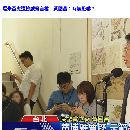
曝朱亞虎遭檢威脅音檔 黃國昌：有無恐嚇？