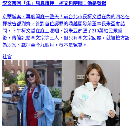
李文宗回「朱」訊息遭押 柯文哲哽咽：他是冤獄
京華城案，再度開庭一整天！前台北市長柯文哲在內的四名在
押被告都到齊，針對首位認罪的鼎越開發前董事長朱亞虎詰
問，下午柯文哲在庭上哽咽，說朱亞虎匯了210萬給民眾黨
後，傳簡訊給李文宗等三人，但只有李文宗回覆，就被檢方認
為涉案、羈押至今九個月，根本是冤獄。
社會