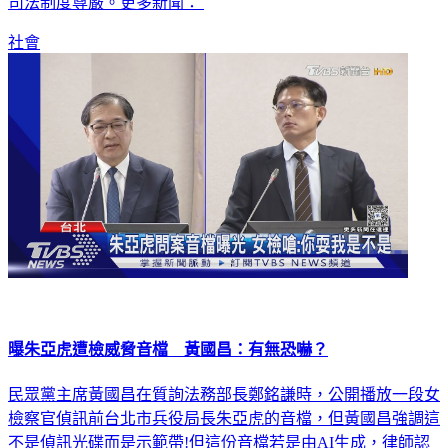
司法制度尊嚴。更多新聞：
社會
曝朱亞虎遭檢威脅音檔 黃國昌：有無恐嚇？
民眾黨主席黃國昌在質詢法務部長鄭銘謙時，公開播放一段女
檢察官偵訊前台北市兵役局長朱亞虎的音檔，但黃國昌強調這
不是偵訊光碟而是示範帶!但這份音檔若是由AI生成，律師認