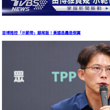
苗博雅控「示範帶」腳尾飯！黃國昌轟是側翼