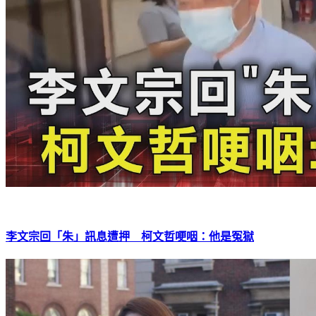
李文宗回「朱」訊息遭押 柯文哲哽咽：他是冤獄