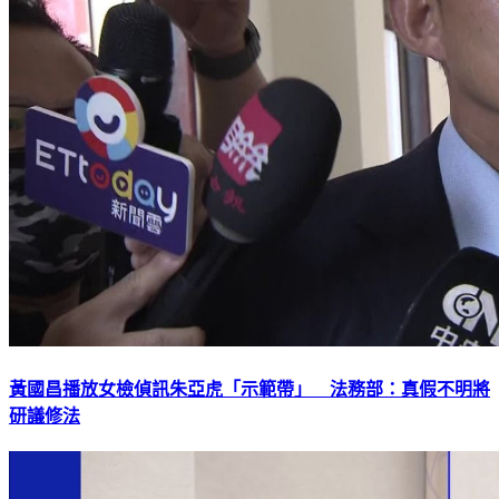
黃國昌播放女檢偵訊朱亞虎「示範帶」 法務部：真假不明將
研議修法