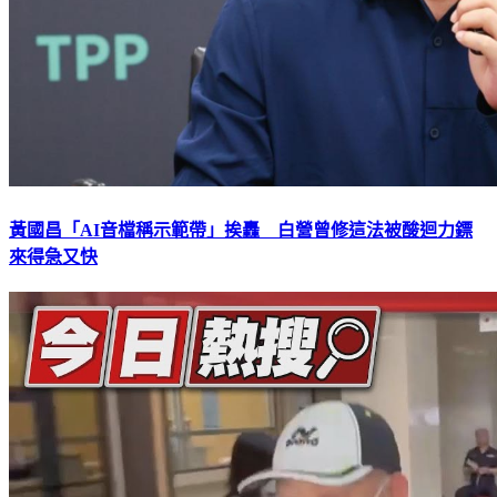
黃國昌「AI音檔稱示範帶」挨轟 白營曾修這法被酸迴力鏢
來得急又快