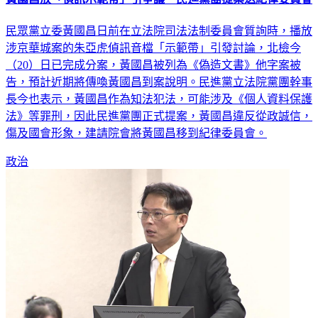
民眾黨立委黃國昌日前在立法院司法法制委員會質詢時，播放
涉京華城案的朱亞虎偵訊音檔「示範帶」引發討論，北檢今
（20）日已完成分案，黃國昌被列為《偽造文書》他字案被
告，預計近期將傳喚黃國昌到案說明。民進黨立法院黨團幹事
長今也表示，黃國昌作為知法犯法，可能涉及《個人資料保護
法》等罪刑，因此民進黨團正式提案，黃國昌違反從政誠信，
傷及國會形象，建請院會將黃國昌移到紀律委員會。
政治