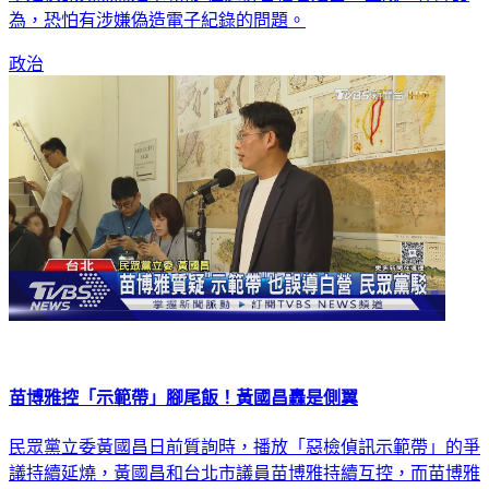
為，恐怕有涉嫌偽造電子紀錄的問題。
政治
苗博雅控「示範帶」腳尾飯！黃國昌轟是側翼
民眾黨立委黃國昌日前質詢時，播放「惡檢偵訊示範帶」的爭
議持續延燒，黃國昌和台北市議員苗博雅持續互控，而苗博雅