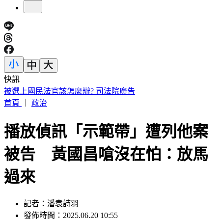
快訊
遭爆上任出國47次、花2383萬還「就地休假」 徐佳青回應了
首頁
｜
政治
播放偵訊「示範帶」遭列他案
被告 黃國昌嗆沒在怕：放馬
過來
記者：潘袁詩羽
發佈時間：2025.06.20 10:55