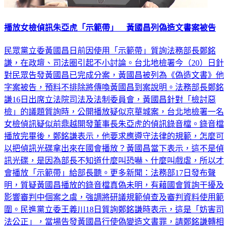
播放女檢偵訊朱亞虎「示範帶」 黃國昌列偽造文書案被告
民眾黨立委黃國昌日前因使用「示範帶」質詢法務部長鄭銘
謙，在政壇、司法圈引起不小討論。台北地檢署今（20）日針
對民眾告發黃國昌已完成分案，黃國昌被列為《偽造文書》他
字案被告，預料不排除將傳喚黃國昌到案說明。法務部長鄭銘
謙16日出席立法院司法及法制委員會，黃國昌針對「檢討惡
檢」的議題質詢時，公開播放疑似京華城案，台北地檢署一名
女檢偵訊疑似前鼎越開發董事長朱亞虎的偵訊錄音檔。錄音檔
播放完畢後，鄭銘謙表示，他要求應遵守法律的規範，怎麼可
以把偵訊光碟拿出來在國會播放？黃國昌當下表示，這不是偵
訊光碟，是因為部長不知道什麼叫恐嚇、什麼叫戲虐，所以才
會播放「示範帶」給部長聽。更多新聞：法務部17日發布聲
明，質疑黃國昌播放的錄音檔真偽未明，有藉國會質詢干擾及
影響審判中個案之虞，強調將研議規範偵查及審判資料使用範
圍。民進黨立委王義川18日質詢鄭銘謙時表示，這是「妨害司
法公正」，當場告發黃國昌行使偽變造文書罪，請鄭銘謙轉相