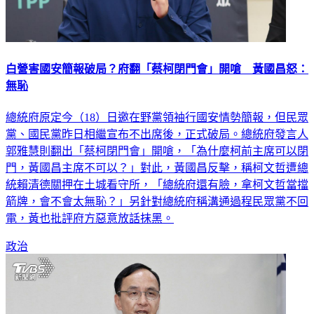
白營害國安簡報破局？府翻「蔡柯閉門會」開嗆 黃國昌怒：
無恥
總統府原定今（18）日邀在野黨領袖行國安情勢簡報，但民眾
黨、國民黨昨日相繼宣布不出席後，正式破局。總統府發言人
郭雅慧則翻出「蔡柯閉門會」開嗆，「為什麼柯前主席可以閉
門，黃國昌主席不可以？」對此，黃國昌反擊，稱柯文哲遭總
統賴清德關押在土城看守所，「總統府還有臉，拿柯文哲當擋
箭牌，會不會太無恥？」另針對總統府稱溝通過程民眾黨不回
電，黃也批評府方惡意放話抹黑。
政治