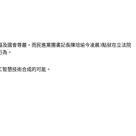
傷及國會尊嚴。而民進黨團書記長陳培瑜今凌晨3點就在立法院
行為。
工智慧技術合成的可能。