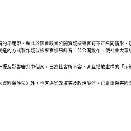
謂的示範帶，執此於國會殿堂公開質疑檢察官有不正訊問情形，
變造的方式製作疑似檢察官偵訊錄音，並公開散布，使社會大眾
干擾及影響審判中個案，已為社會所不容，甚且播放虛構的「示
人資料保護法》外，也有違從政道德及政治誠信，已嚴重傷害國