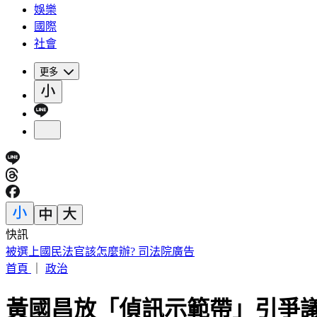
娛樂
國際
社會
更多
快訊
被選上國民法官該怎麼辦? 司法院廣告
首頁
｜
政治
黃國昌放「偵訊示範帶」引爭