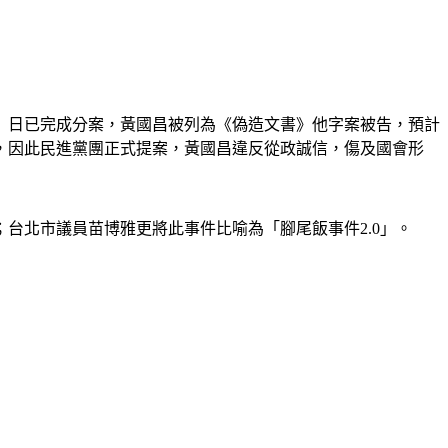
）日已完成分案，黃國昌被列為《偽造文書》他字案被告，預計
，因此民進黨團正式提案，黃國昌違反從政誠信，傷及國會形
台北市議員苗博雅更將此事件比喻為「腳尾飯事件2.0」。