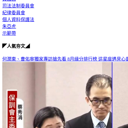
司法法制委員會
紀律委員會
個人資料保護法
朱亞虎
示範帶
◤人氣夯文◢
何潤東、曹佑寧獨家專訪搶先看
8月緣分排行榜 這星座遇見心