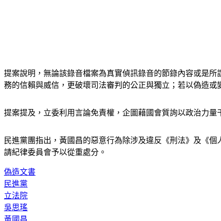
提案說明，無論該錄音檔案為真實偵訊錄音的節錄內容或是所
務的信賴與威信，更破壞司法審判的公正與獨立；若以偽造或
提案提及，立委利用言論免責權，企圖藉國會質詢以政治力量
民進黨團指出，黃國昌的惡意行為除涉及違反《刑法》及《個
請紀律委員會予以從重處分。
偽造文書
民進黨
立法院
吳思瑤
黃國昌