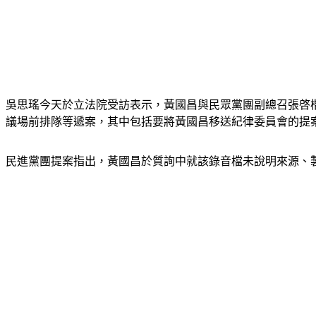
吳思瑤今天於立法院受訪表示，黃國昌與民眾黨團副總召張啓
議場前排隊等遞案，其中包括要將黃國昌移送紀律委員會的提
民進黨團提案指出，黃國昌於質詢中就該錄音檔未說明來源、