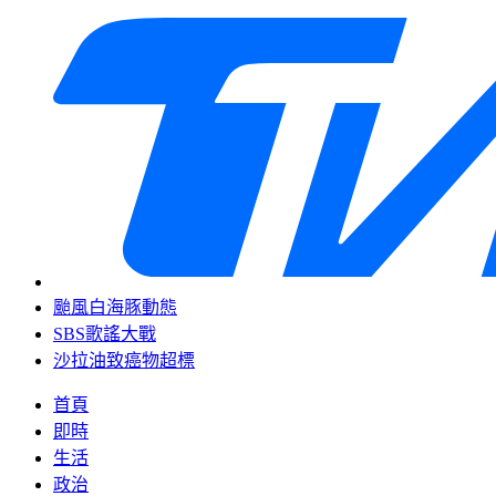
颱風白海豚動態
SBS歌謠大戰
沙拉油致癌物超標
首頁
即時
生活
政治