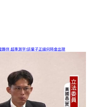
靈夥伴
超準測字!這輩子正緣何時會出現