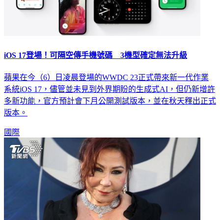
iOS 17登場！可隔空傳手機號碼 3機型確定無法升級
蘋果在今（6）日凌晨登場的WWDC 23正式帶來新一代作業
系統iOS 17，儘管並未見到外界期盼的生成式AI，但仍新增許
多新功能，官方預計會下月公開測試版本，並在秋天釋出正式
版本。
國際