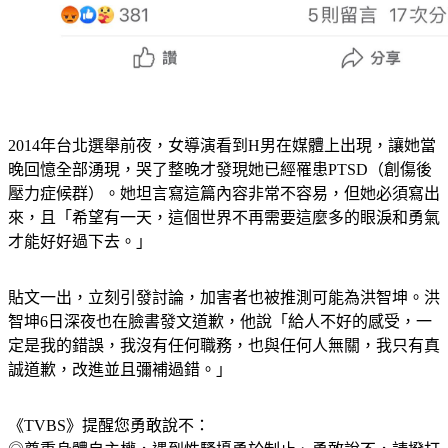
2014年台北選舉前夜，女導演看到H男在媒體上出現，讓她當
晚回憶全部湧現，哭了整晚才發現她已經罹患PTSD（創傷後
壓力症候群）。她坦言寫這篇內容非常不容易，但她必須寫出
來，且「希望有一天，這個世界不再需要這麼多的眼淚和勇氣
才能好好過下去。」
貼文一出，立刻引發討論，加害者也被推測可能為洪智坤。洪
智坤6日深夜也在臉書發文道歉，他說「給人不好的感受，一
定是我的錯誤，我沒有任何職務，也與任何人無關，我只有真
誠道歉，改進並且彌補過錯。」
《TVBS》提醒您勇敢說不：
◎尊重身體自主權，遇到性騷擾勇於制止、勇敢說不，請撥打