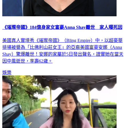
《璀璨帝國》184億身家女富豪Anna Shay離世 家人曝死因
美國真人實境秀《璀璨帝國》（Bling Empire）中，以超豪華
排場被譽為「比佛利山莊女王」的亞裔美國富豪安娜（Anna
Shay）驚爆離世！安娜的家屬於5日發出聲名，證實她在當天
因中風逝世，享壽62歲。
娛樂