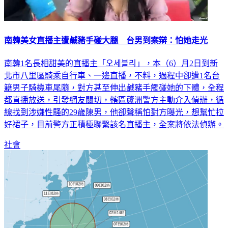
南韓美女直播主遭鹹豬手碰大腿 台男到案辯：怕她走光
南韓1名長相甜美的直播主「오세블리」，本（6）月2日到新
北市八里區騎乘自行車、一邊直播，不料，過程中卻遭1名台
籍男子騎機車尾隨，對方甚至伸出鹹豬手觸碰她的下體，全程
都直播放送，引發網友關切，轄區蘆洲警方主動介入偵辦，循
線找到涉嫌性騷的29歲陳男，他卻聲稱怕對方曝光，想幫忙拉
好裙子，目前警方正積極聯繫該名直播主，全案將依法偵辦。
社會