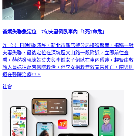
爸媽失聯急定位 7旬夫妻倒臥車內「1死1命危」
昨（5）日晚間8時許，新北市新店警分局接獲報案，指稱一對
夫妻失聯，最後定位在深坑區文山路一段附近，立即前往查
看，赫然發現陳姓丈夫與李姓女子倒臥在車內昏迷，趕緊由救
護人員送往萬芳醫院救治，但李女搶救無效宣告死亡，陳男則
還在醫院治療中。
社會