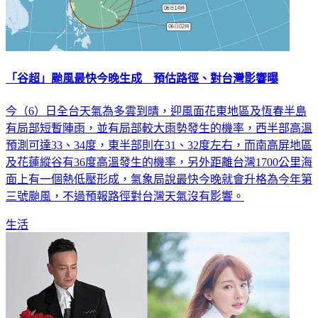
「谷超」颱風最快今晚生成 預估路徑、對台灣影響曝
今（6）日全台天氣為多雲到晴，迎風面花東地區及恆春半島
有局部短暫陣雨，並有局部較大雨勢發生的機率，西半部高溫
預測可達33、34度，東半部則在31、32度左右，而南高屏地區
及花蓮縱谷有36度高溫發生的機率，另外距離台灣1700公里海
面上有一個熱低壓形成，氣象局說最快今晚就會升格為今年第
三號颱風，不過預報路徑對台灣天氣沒有影響。
生活