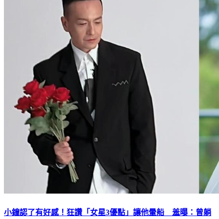
小鐘認了有好感！狂讚「女星3優點」讓他暈船 羞曝：曾躺
我胸前