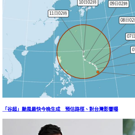
「谷超」颱風最快今晚生成 預估路徑、對台灣影響曝