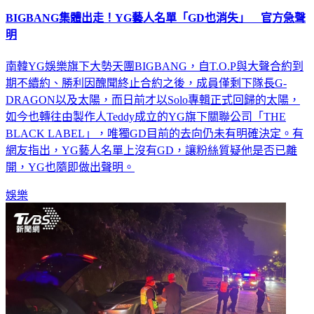
BIGBANG集體出走！YG藝人名單「GD也消失」 官方急聲
明
南韓YG娛樂旗下大勢天團BIGBANG，自T.O.P與大聲合約到
期不續約、勝利因醜聞終止合約之後，成員僅剩下隊長G-
DRAGON以及太陽，而日前才以Solo專輯正式回歸的太陽，
如今也轉往由製作人Teddy成立的YG旗下關聯公司「THE
BLACK LABEL」，唯獨GD目前的去向仍未有明確決定。有
網友指出，YG藝人名單上沒有GD，讓粉絲質疑他是否已離
開，YG也隨即做出聲明。
娛樂