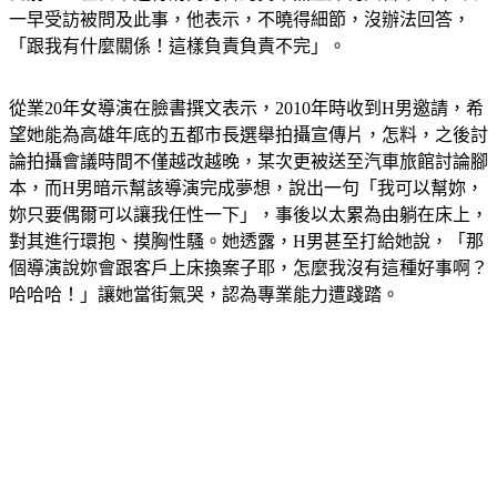
「跟我有什麼關係！這樣負責負責不完」。
從業20年女導演在臉書撰文表示，2010年時收到H男邀請，希
望她能為高雄年底的五都市長選舉拍攝宣傳片，怎料，之後討
論拍攝會議時間不僅越改越晚，某次更被送至汽車旅館討論腳
本，而H男暗示幫該導演完成夢想，說出一句「我可以幫妳，
妳只要偶爾可以讓我任性一下」，事後以太累為由躺在床上，
對其進行環抱、摸胸性騷。她透露，H男甚至打給她說，「那
個導演說妳會跟客戶上床換案子耶，怎麼我沒有這種好事啊？
哈哈哈！」讓她當街氣哭，認為專業能力遭踐踏。