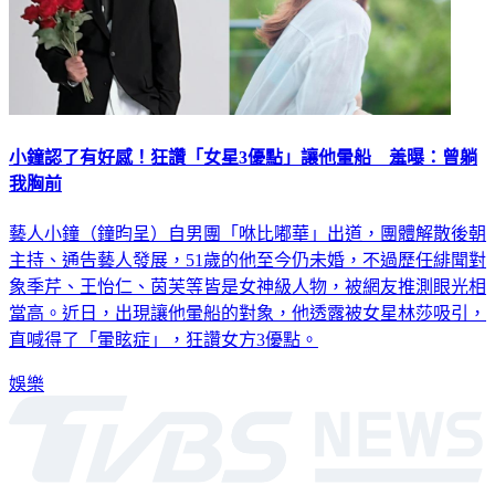
小鐘認了有好感！狂讚「女星3優點」讓他暈船 羞曝：曾躺
我胸前
藝人小鐘（鐘昀呈）自男團「咻比嘟華」出道，團體解散後朝
主持、通告藝人發展，51歲的他至今仍未婚，不過歷任緋聞對
象季芹、王怡仁、茵芙等皆是女神級人物，被網友推測眼光相
當高。近日，出現讓他暈船的對象，他透露被女星林莎吸引，
直喊得了「暈眩症」，狂讚女方3優點。
娛樂