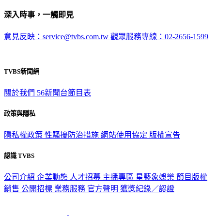
深入時事，一觸即見
意見反映：service@tvbs.com.tw
觀眾服務專線：02-2656-1599
TVBS新聞網
關於我們
56新聞台節目表
政策與隱私
隱私權政策
性騷擾防治措施
網站使用協定
版權宣告
認識 TVBS
公司介紹
企業動態
人才招募
主播專區
星藝象娛樂
節目版權
銷售
公開招標
業務服務
官方聲明
獲獎紀錄／認證