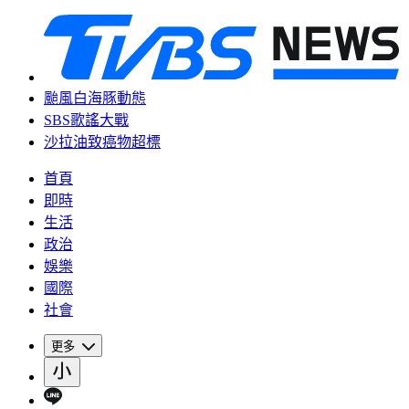
颱風白海豚動態
SBS歌謠大戰
沙拉油致癌物超標
首頁
即時
生活
政治
娛樂
國際
社會
更多