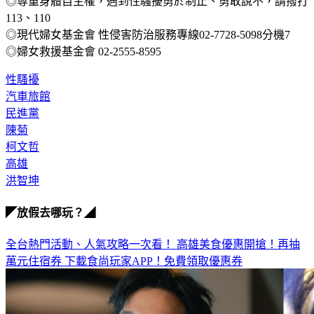
113、110
◎現代婦女基金會 性侵害防治服務專線02-7728-5098分機7
◎婦女救援基金會 02-2555-8595
性騷擾
汽車旅館
民進黨
陳菊
柯文哲
高雄
洪智坤
◤放假去哪玩？◢
全台熱門活動、人氣攻略一次看！
高雄美食優惠開搶！再抽
萬元住宿券
下載食尚玩家APP！免費領取優惠券