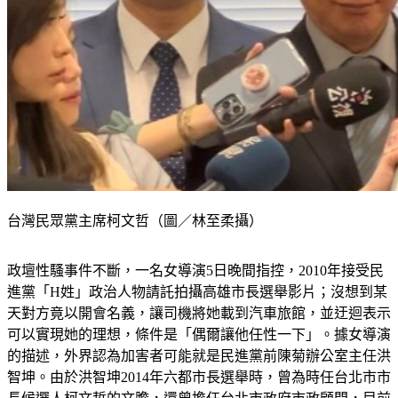
台灣民眾黨主席柯文哲（圖／林至柔攝）
政壇性騷事件不斷，一名女導演5日晚間指控，2010年接受民
進黨「H姓」政治人物請託拍攝高雄市長選舉影片；沒想到某
天對方竟以開會名義，讓司機將她載到汽車旅館，並迂迴表示
可以實現她的理想，條件是「偶爾讓他任性一下」。據女導演
的描述，外界認為加害者可能就是民進黨前陳菊辦公室主任洪
智坤。由於洪智坤2014年六都市長選舉時，曾為時任台北市市
長候選人柯文哲的文膽，還曾擔任台北市政府市政顧問，目前