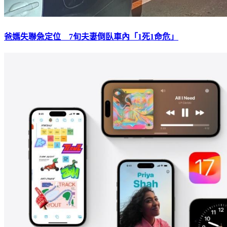
爸媽失聯急定位 7旬夫妻倒臥車內「1死1命危」