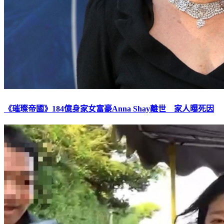
《璀璨帝國》184億身家女富豪Anna Shay離世 家人曝死因