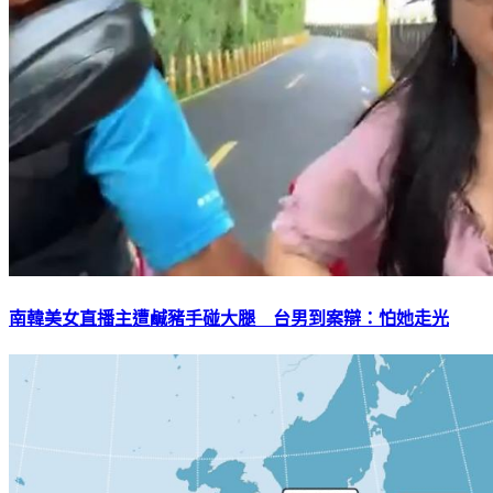
南韓美女直播主遭鹹豬手碰大腿 台男到案辯：怕她走光