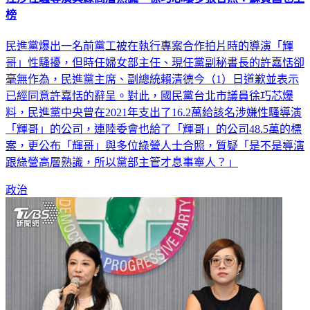
榜
民進黨爆出一名前黨工被在執行專案合作拍片時的導演「輝
哥」性騷擾，但時任婦女部主任、現任黨副秘書長的許嘉恬卻
毫無作為，民進黨主席、副總統賴清德今（1）日道歉並表示
已經同意許嘉恬的辭呈。對此，國民黨台北市議員徐巧芯爆
料，民進黨中央曾在2021年支出了16.2萬給該名涉嫌性騷導演
「輝哥」的公司，連陸委會也給了「輝哥」的公司48.5萬的標
案，更公布「輝哥」與多位綠營人士合照，質疑「是不是導演
跟綠營高層熟識，所以黨部主管才息事寧人？」
政治