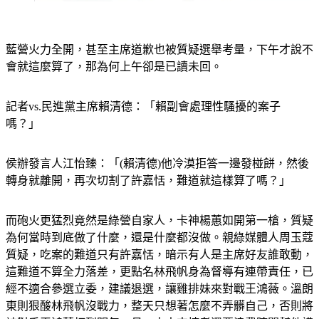
藍營火力全開，甚至主席道歉也被質疑選舉考量，下午才說不
會就這麼算了，那為何上午卻是已讀未回。
記者vs.民進黨主席賴清德：「賴副會處理性騷擾的案子
嗎？」
侯辦發言人江怡臻：「(賴清德)他冷漠拒答一邊發椪餅，然後
轉身就離開，再次切割了許嘉恬，難道就這樣算了嗎？」
而砲火更猛烈竟然是綠營自家人，卡神楊蕙如開第一槍，質疑
為何當時到底做了什麼，還是什麼都沒做。親綠媒體人周玉蔻
質疑，吃案的難道只有許嘉恬，暗示有人是主席好友誰敢動，
這難道不算全力落差，更點名林飛帆身為督導有連帶責任，已
經不適合參選立委，建議退選，讓雞排妹來對戰王鴻薇。溫朗
東則狠酸林飛帆沒戰力，整天只想著怎麼不弄髒自己，否則將