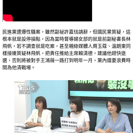
民進黨遭爆性騷案，雖然副祕許嘉恬請辭，但國民黨質疑，這
根本就是設停損點，因為當時督導婦女部的就是前副秘書長林
飛帆，若不調查就是吃案，甚至親綠媒體人周玉蔻、溫朗東同
樣接連質疑林飛帆，把責任推給主席賴清德，建議他趕快退
選，否則將被對手王鴻薇一路打到明年一月，黨內還要浪費時
間為他清戰場。