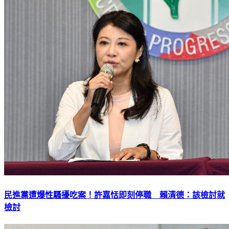
民進黨遭爆性騷擾吃案！許嘉恬即刻停職 賴清德：該檢討就
檢討