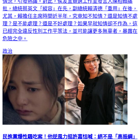
情況，引發熱議。對此，侯友宜競選工作室發言人陳柏翰痛
批，總統蔡英文「縱容」在先，副總統賴清德「重用」在後，
尤其，賴擔任主席時間近半年，究竟知不知情？還是知情不處
理？是不能處理？還是不好處理？如果早就知情卻不作為，這
已經完全違反性別工作平等法，並可能讓更多無辜者，暴露在
危險之中。
政治
民進黨爆性騷吃案！他逆風力挺許嘉恬喊：絕不是「高振綱」