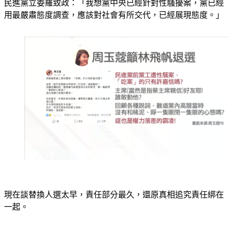
民進黨立委羅致政：「我想黨中央已經針對性騷擾案，黨已經
用最嚴肅態度調查，應該對社會有所交代，已經展現態度。」
現在談替換人選太早，責任部分最久，還原真相追究責任綁在
一起。