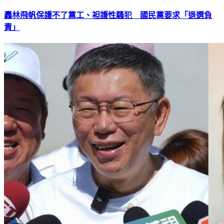
轟林飛帆保護不了黨工、袒護性騷犯 國民黨要求「退選負
責」