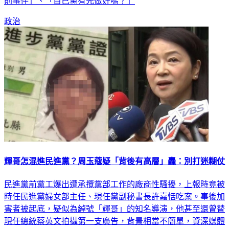
則事件」、「自己黨有先做好嗎？」
政治
輝哥怎混進民進黨？周玉蔻疑「背後有高層」轟：別打迷糊仗
民進黨前黨工爆出遭承攬黨部工作的廠商性騷擾，上報時竟被
時任民進黨婦女部主任、現任黨副秘書長許嘉恬吃案。事後加
害者被起底，疑似為綽號「輝哥」的知名導演，他甚至還曾替
現任總統蔡英文拍攝第一支廣告，背景相當不簡單，資深媒體