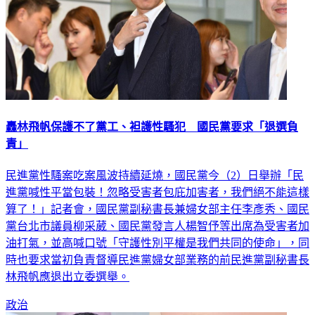
轟林飛帆保護不了黨工、袒護性騷犯 國民黨要求「退選負
責」
民進黨性騷案吃案風波持續延燒，國民黨今（2）日舉辦「民
進黨喊性平當包裝！忽略受害者包庇加害者，我們絕不能這樣
算了！」記者會，國民黨副秘書長兼婦女部主任李彥秀、國民
黨台北市議員柳采葳、國民黨發言人楊智伃等出席為受害者加
油打氣，並高喊口號「守護性別平權是我們共同的使命」，同
時也要求當初負責督導民進黨婦女部業務的前民進黨副秘書長
林飛帆應退出立委選舉。
政治