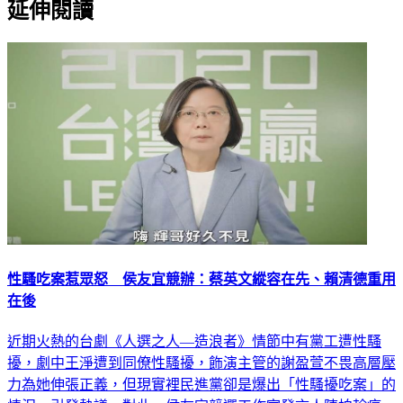
延伸閱讀
性騷吃案惹眾怒 侯友宜競辦：蔡英文縱容在先、賴清德重用
在後
近期火熱的台劇《人選之人—造浪者》情節中有黨工遭性騷
擾，劇中王淨遭到同僚性騷擾，飾演主管的謝盈萱不畏高層壓
力為她伸張正義，但現實裡民進黨卻是爆出「性騷擾吃案」的