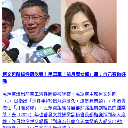
柯文哲酸綠性騷吃案！民眾黨「前月曆女郎」轟：自己有做好
嗎
民進黨爆出前黨工遇性騷擾被吃案，民眾黨主席柯文哲昨
（1）日指出「這件事拖9個月這麼久，還是有問題」。不過曾
擔任「月曆女郎」、民眾黨組織發展部網路組前副組長的鍾棠
芝，去（2022）年也曾發文質疑黨副秘書長鄞楷謙踩到私人底
線，昨日她突然又怒轟「到底為什麼今天本黨的人都又PO這