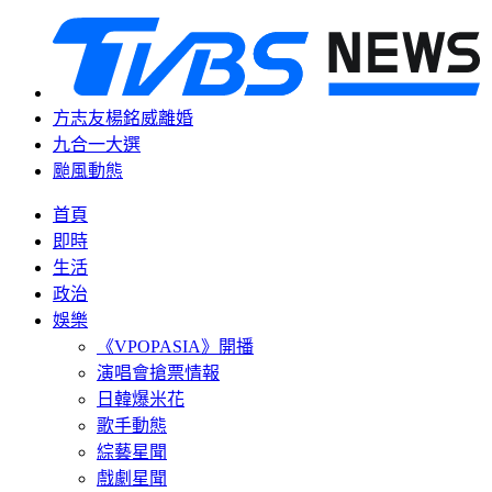
方志友楊銘威離婚
九合一大選
颱風動態
首頁
即時
生活
政治
娛樂
《VPOPASIA》開播
演唱會搶票情報
日韓爆米花
歌手動態
綜藝星聞
戲劇星聞