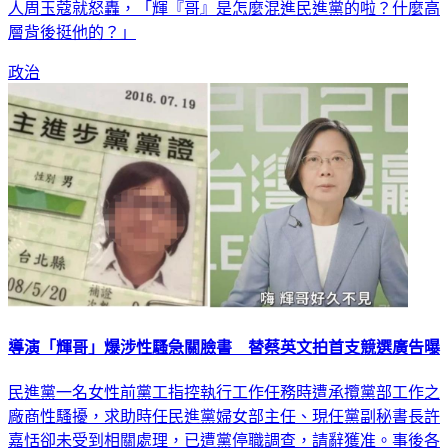
人周玉蔻就怒轟，「輝『哥』是怎麼混進民進黨的啦？什麼高
層背後挺他的？」
政治
導演「輝哥」爆涉性騷急關臉書 替蔡英文拍首支競選廣告曝
民進黨一名女性前黨工指控執行工作任務時遭承攬黨部工作之
廠商性騷擾，求助時任民進黨婦女部主任、現任黨副秘書長許
嘉恬卻未受到相關處理，已遭黨停職調查，請辭獲准。事後各