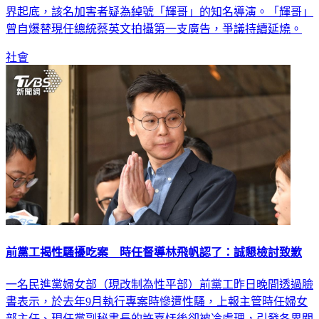
界起底，該名加害者疑為綽號「輝哥」的知名導演。「輝哥」
曾自爆替現任總統蔡英文拍攝第一支廣告，爭議持續延燒。
社會
前黨工揭性騷擾吃案 時任督導林飛帆認了：誠懇檢討致歉
一名民進黨婦女部（現改制為性平部）前黨工昨日晚間透過臉
書表示，於去年9月執行專案時慘遭性騷，上報主管時任婦女
部主任、現任黨副秘書長的許嘉恬後卻被冷處理，引發各界關