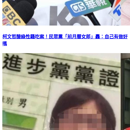
柯文哲酸綠性騷吃案！民眾黨「前月曆女郎」轟：自己有做好
嗎