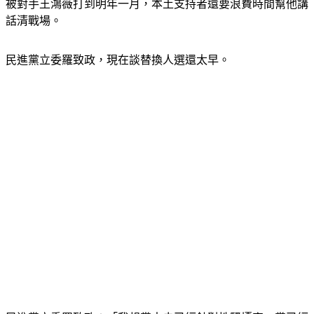
被對手王鴻薇打到明年一月，本土支持者還要浪費時間幫他講
話清戰場。
民進黨立委羅致政，現在談替換人選還太早。