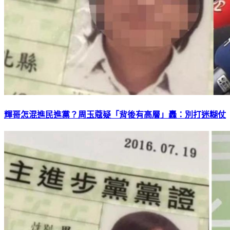
輝哥怎混進民進黨？周玉蔻疑「背後有高層」轟：別打迷糊仗