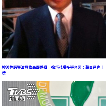
控涉性騷導演與綠高層熟識 徐巧芯曝多張合照：蘇貞昌也上
榜