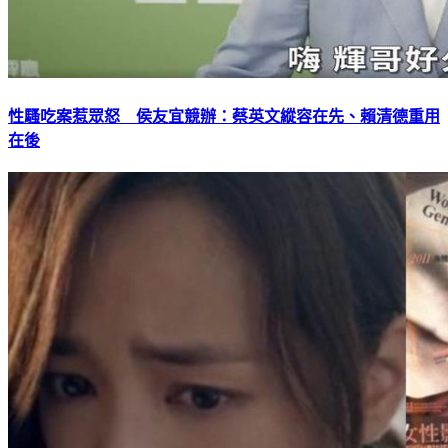
性騷吃案惹眾怒 侯友宜競辦：蔡英文縱容在先、賴清德重用
在後