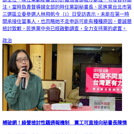
注。當時負責督導婦女部的時任黨副秘書長、民進黨台北市第
三選區立委參選人林飛帆今（1）日受訪表示，未能在第一時
間承接住當事人，也忽略她不走申訴可能有種種原因，要誠懇
檢討致歉，民進黨中央已經啟動調查，全力支持黨的處置。
政治
補破網！綠營檢討性騷通報機制 黨工可直接向秘書長陳情