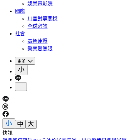
娛樂電影院
國際
川普對等關稅
全球必讀
社會
毒駕連爆
警察愛無限
更多
快訊