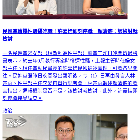
民進黨遭爆性騷擾吃案！許嘉恬即刻停職 賴清德：該檢討就
檢討
一名民進黨婦女部（現改制為性平部）前黨工昨日晚間透過臉
書表示，於去年9月執行專案時慘遭性騷，上報主管時任婦女
部主任、現任黨副秘書長的許嘉恬後卻被冷處理，引發各界關
注。民進黨繼昨日晚間發出聲明後，今（1）日再由發言人林
楚茵、性平部主任李晏榕舉行記者會，林楚茵轉述賴清德的發
言指出，通報機制是否不足，該檢討就檢討；此外，許嘉恬即
刻停職接受調查。
政治