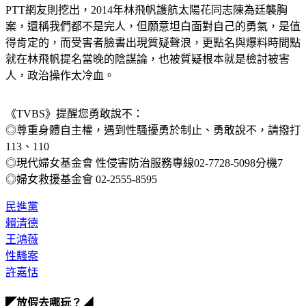
PTT網友則挖出，2014年林飛帆護航太陽花同志陳為廷襲胸
案，還稱我們都不是完人，但願意坦白面對自己的勇氣，是值
得肯定的，而受害者臉書出現質疑聲浪，更點名與爆料時間點
就在林飛帆提名當晚的陰謀論，也被質疑根本就是檢討被害
人，政治操作太冷血。
《TVBS》提醒您勇敢說不：
◎尊重身體自主權，遇到性騷擾勇於制止、勇敢說不，請撥打
113、110
◎現代婦女基金會 性侵害防治服務專線02-7728-5098分機7
◎婦女救援基金會 02-2555-8595
民進黨
賴清德
王鴻薇
性騷案
許嘉恬
◤放假去哪玩？◢