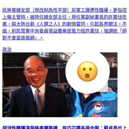
民進黨婦女部（現改制為性平部）前黨工爆遭性騷擾，更指控
上報主管時，被時任婦女部主任、現任黨副秘書長的許嘉恬吃
案，與大熱台劇《人選之人》的劇情雷同，引起各界關注。不
過，前民眾黨中央委員張益贍竟逆風力挺許嘉恬，強調她「絕
對不會是高振綱」。
政治
控涉性騷導演與綠高層熟識 徐巧芯曝多張合照：蘇貞昌也上