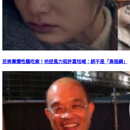
民進黨爆性騷吃案！他逆風力挺許嘉恬喊：絕不是「高振綱」