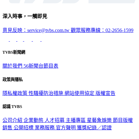
深入時事，一觸即見
意見反映：service@tvbs.com.tw
觀眾服務專線：02-2656-1599
TVBS新聞網
關於我們
56新聞台節目表
政策與隱私
隱私權政策
性騷擾防治措施
網站使用協定
版權宣告
認識 TVBS
公司介紹
企業動態
人才招募
主播專區
星藝象娛樂
節目版權
銷售
公開招標
業務服務
官方聲明
獲獎紀錄／認證