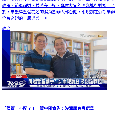
政策、前瞻論述，並將在下週，與侯友宜的團隊進行對接。至
於，未獲得藍營提名的鴻海創辦人郭台銘，則規劃在近期舉辦
全台巡迴的「感恩會」。
政治
「侯管」不配了！ 管中閔宣告：沒意願參與選舉