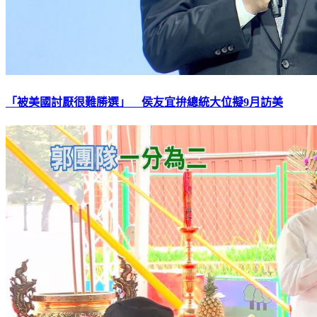
「被美國討厭很難勝選」 侯友宜拚總統大位擬9月訪美