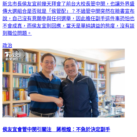
新北市長侯友宜前幾天拜會了前台大校長管中閔，也讓外界盛
傳大選組合是否就是「侯管配」？不過管中閔突然在臉書宣布
說，自己沒有意願參與任何選舉，因此擔任副手這件事恐怕也
不會成真，而侯友宜則回應，當天是單純請益的態度，沒有談
到職位問題。
政治
侯友宜會管中閔引關注 蔣根煌：不急於決定副手