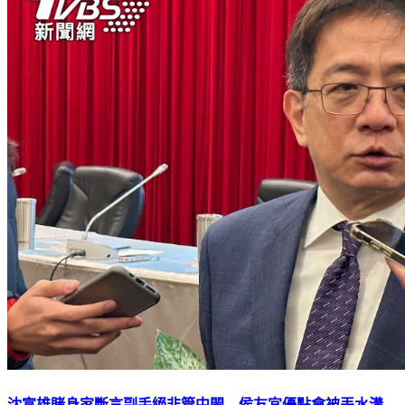
沈富雄賭身家斷言副手絕非管中閔 侯友宜優點會被丟水溝