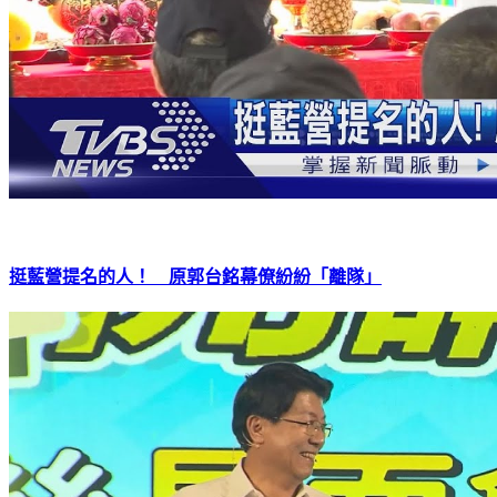
挺藍營提名的人！ 原郭台銘幕僚紛紛「離隊」