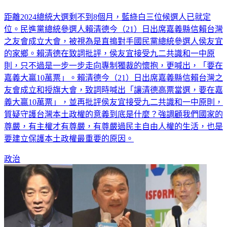
距離2024總統大選剩不到8個月，藍綠白三位候選人已就定
位。民進黨總統參選人賴清德今（21）日出席嘉義縣信賴台灣
之友會成立大會，被視為是直搗對手國民黨總統參選人侯友宜
的家鄉。賴清德在致詞批評，侯友宜接受九二共識和一中原
則，只不過是一步一步走向專制獨裁的懷抱，更喊出，「要在
嘉義大贏10萬票」。賴清德今（21）日出席嘉義縣信賴台灣之
友會成立和授旗大會，致詞時喊出「讓清德高票當選，要在嘉
義大贏10萬票」，並再批評侯友宜接受九二共識和一中原則，
質疑守護台灣本土政權的意義到底是什麼？強調顧我們國家的
尊嚴，有主權才有尊嚴，有尊嚴過民主自由人權的生活，也是
要建立保護本土政權最重要的原因。
政治