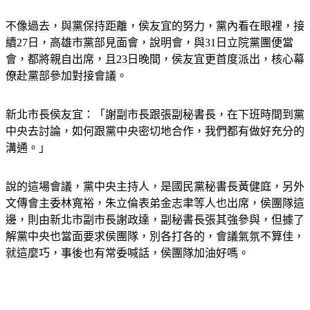
不像過去，與黨保持距離，侯友宜的努力，黨內看在眼裡，接
續27日，高雄市黨部見面會，說明會，與31日立院黨團便當
會，都將親自出席，且23日晚間，侯友宜更首度派出，核心幕
僚赴黨部參加對接會議。
新北市長侯友宜：「謝副市長跟張副秘書長，在下班時間到黨
中央去討論，如何跟黨中央密切地合作，我們都有做好充分的
溝通。」
說的這場會議，黨中央主持人，是國民黨秘書長黃健庭，另外
文傳會主委林寬裕，朱立倫表弟金志聿等人也出席，侯團隊這
邊，則由新北市副市長謝政達，副秘書長張其強參與，但據了
解黨中央也當面要求侯團隊，別各打各的，會議氣氛不算佳，
就這麼巧，事後也有常委喊話，侯團隊加油好嗎。