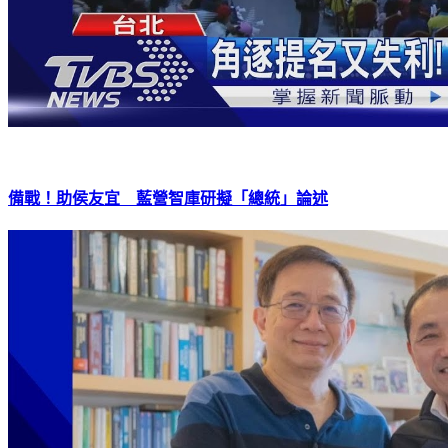
備戰！助侯友宜 藍營智庫研擬「總統」論述