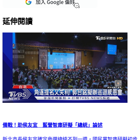
延伸閱讀
備戰！助侯友宜 藍營智庫研擬「總統」論述
新北市長侯友宜確定參選總統不到一週，國民黨智庫研擬初步