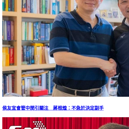
侯友宜會管中閔引關注 蔣根煌：不急於決定副手