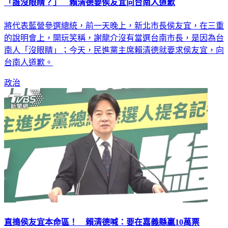
「誰沒眼睛？」 賴清德要侯友宜向台南人道歉
將代表藍營參選總統，前一天晚上，新北市長侯友宜，在三重
的說明會上，開玩笑稱，謝龍介沒有當選台南市長，是因為台
南人「沒眼睛」；今天，民進黨主席賴清德就要求侯友宜，向
台南人道歉。
政治
直搗侯友宜本命區！ 賴清德喊：要在嘉義縣贏10萬票