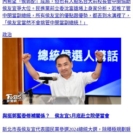
內希望「侯郭配」成局，但也有人點名台大前校長管中閔協助
侯友宜爭大位。民進黨前立委沈富雄堵上身家分析，若推了管
中閔當副總統，所有侯友宜的優點跟優勢，都丟到水溝裡了，
「侯友宜當然不會挑管中閔當副總統！」
政治
與挺郭藍委修補關係？ 侯友宜5月底赴立院便當會
新北市長侯友宜代表國民黨參選2024總統大選，除積極規劃競