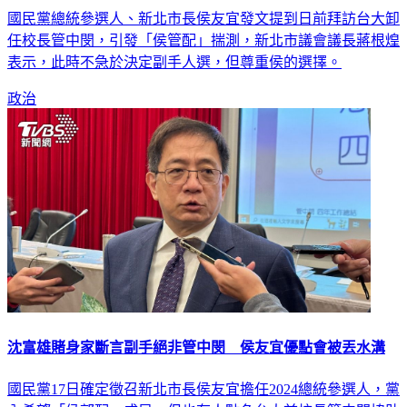
國民黨總統參選人、新北市長侯友宜發文提到日前拜訪台大卸
任校長管中閔，引發「侯管配」揣測，新北市議會議長蔣根煌
表示，此時不急於決定副手人選，但尊重侯的選擇。
政治
沈富雄賭身家斷言副手絕非管中閔 侯友宜優點會被丟水溝
國民黨17日確定徵召新北市長侯友宜擔任2024總統參選人，黨