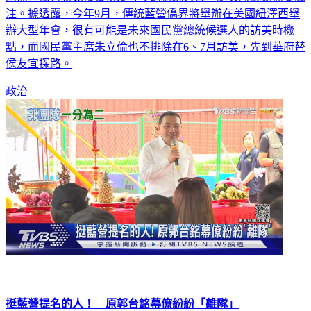
注。據透露，今年9月，傳統藍營僑界將舉辦在美國紐澤西舉
辦大型年會，很有可能是未來國民黨總統候選人的訪美時機
點，而國民黨主席朱立倫也不排除在6、7月訪美，先到華府替
侯友宜探路。
政治
挺藍營提名的人！ 原郭台銘幕僚紛紛「離隊」