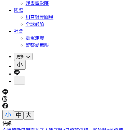
娛樂電影院
國際
川普對等關稅
全球必讀
社會
毒駕連爆
警察愛無限
更多
快訊