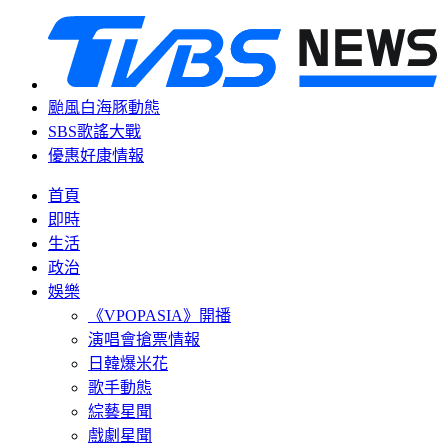
颱風白海豚動態
SBS歌謠大戰
優惠好康情報
首頁
即時
生活
政治
娛樂
《VPOPASIA》開播
演唱會搶票情報
日韓爆米花
歌手動態
綜藝星聞
戲劇星聞