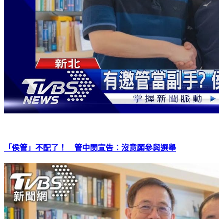
「侯管」不配了！ 管中閔宣告：沒意願參與選舉