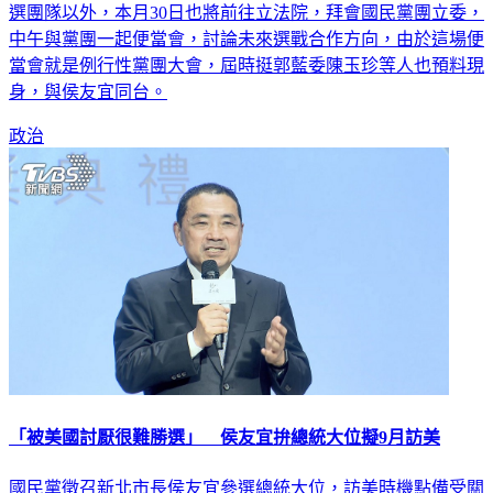
選團隊以外，本月30日也將前往立法院，拜會國民黨團立委，
中午與黨團一起便當會，討論未來選戰合作方向，由於這場便
當會就是例行性黨團大會，屆時挺郭藍委陳玉珍等人也預料現
身，與侯友宜同台。
政治
「被美國討厭很難勝選」 侯友宜拚總統大位擬9月訪美
國民黨徵召新北市長侯友宜參選總統大位，訪美時機點備受關