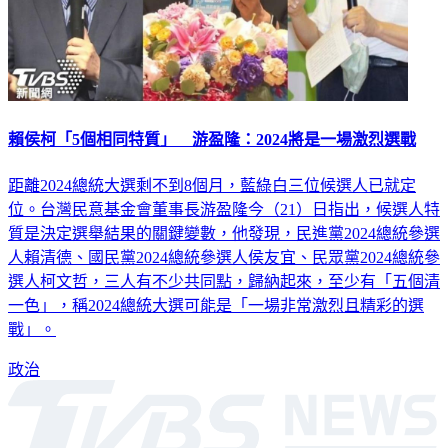
賴侯柯「5個相同特質」 游盈隆：2024將是一場激烈選戰
距離2024總統大選剩不到8個月，藍綠白三位候選人已就定
位。台灣民意基金會董事長游盈隆今（21）日指出，候選人特
質是決定選舉結果的關鍵變數，他發現，民進黨2024總統參選
人賴清德、國民黨2024總統參選人侯友宜、民眾黨2024總統參
選人柯文哲，三人有不少共同點，歸納起來，至少有「五個清
一色」，稱2024總統大選可能是「一場非常激烈且精彩的選
戰」。
政治