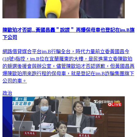
陳歐珀才否認...黃國昌轟＂說謊＂ 再爆保母車也登記在im.B旗
下公司
網路借貸媒合平台im.B行騙全台，時代力量前立委黃國昌今
(18號)指控，im.B位在宜蘭羅東的大樓，是民進黨立委陳歐珀
的競選後援會與辦公室，儘管陳歐珀才否認道歉，但黃國昌再
爆陳歐珀用來跑行程的保母車，就是登記在im.B詐騙集團旗下
公司的車。
政治