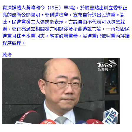
資深媒體人黃暐瀚今（19日）早8點，於臉書貼出前立委郭正
亮的最新公開聲明，郭稱遭檢舉，宣布自行退出民進黨。對
此，民進黨發言人張志豪表示，言論自由不代表可以抹黑栽
贓。郭正亮過去相關發言明顯涉及扭曲造謠言論，一再詆毀民
進黨且抹黑本黨同志，嚴重破壞黨譽，民進黨已依照黨內評議
程序處理。
政治