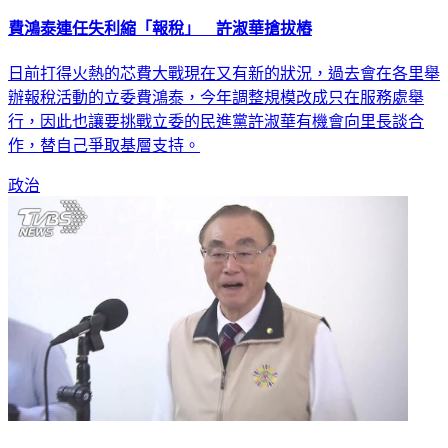
費鴻泰連任失利縮「報稅」 許淑華搶拔樁
日前打得火熱的芯費大戰現在又有新的狀況，過去會在各里舉
辦報稅活動的立委費鴻泰，今年調整規模改成只在服務處舉
行，因此也讓要挑戰立委的民進黨許淑華有機會向里長談合
作，替自己爭取基層支持。
政治