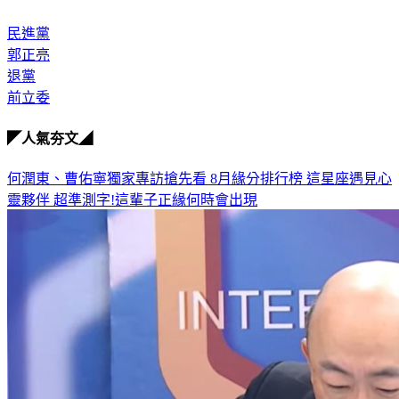
民進黨
郭正亮
退黨
前立委
◤人氣夯文◢
何潤東、曹佑寧獨家專訪搶先看
8月緣分排行榜 這星座遇見心
靈夥伴
超準測字!這輩子正緣何時會出現