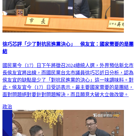
徐巧芯評「少了對抗民進黨決心」 侯友宜：國家需要的是團
結
國民黨今（17）日下午將徵召2024總統人選，外界預估新北市
長侯友宜將出線，而國民黨台北市議員徐巧芯近日分析，認為
侯友宜的缺點是少了「對抗民進黨的決心」這一味調味料。對
此，侯友宜今（17）日受訪表示，最主要國家需要的是團結，
面對問題絕對要針對問題解決，而且願意大破大立做改變。
政治