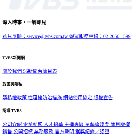
深入時事，一觸即見
意見反映：service@tvbs.com.tw
觀眾服務專線：02-2656-1599
TVBS新聞網
關於我們
56新聞台節目表
政策與隱私
隱私權政策
性騷擾防治措施
網站使用協定
版權宣告
認識 TVBS
公司介紹
企業動態
人才招募
主播專區
星藝象娛樂
節目版權
銷售
公開招標
業務服務
官方聲明
獲獎紀錄／認證