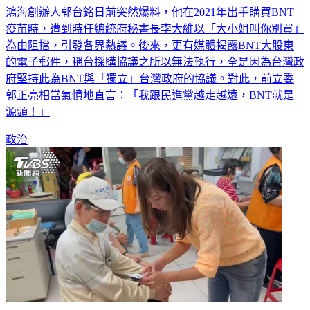
鴻海創辦人郭台銘日前突然爆料，他在2021年出手購買BNT
疫苗時，遭到時任總統府秘書長李大維以「大小姐叫你別買」
為由阻擋，引發各界熱議。後來，更有媒體揭露BNT大股東
的電子郵件，稱台採購協議之所以無法執行，全是因為台灣政
府堅持此為BNT與「獨立」台灣政府的協議。對此，前立委
郭正亮相當氣憤地直言：「我跟民進黨越走越遠，BNT就是
源頭！」
政治