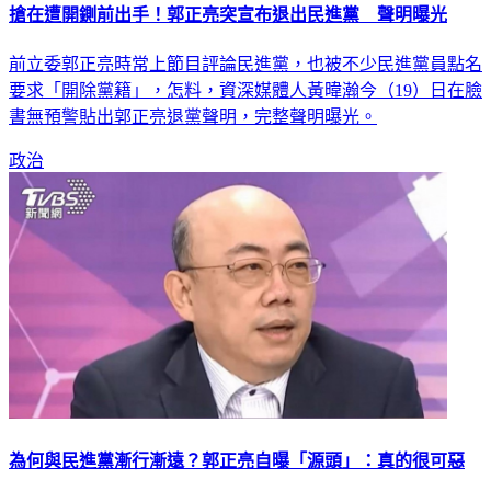
搶在遭開鍘前出手！郭正亮突宣布退出民進黨 聲明曝光
前立委郭正亮時常上節目評論民進黨，也被不少民進黨員點名
要求「開除黨籍」，怎料，資深媒體人黃暐瀚今（19）日在臉
書無預警貼出郭正亮退黨聲明，完整聲明曝光。
政治
為何與民進黨漸行漸遠？郭正亮自曝「源頭」：真的很可惡