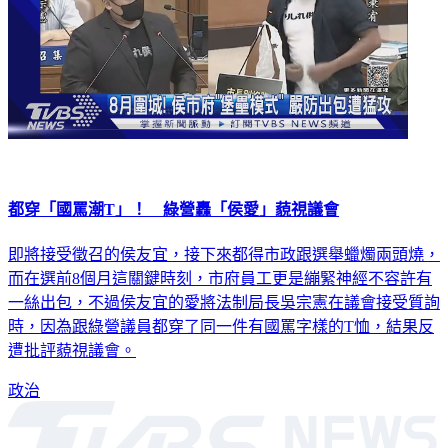
都穿「國罵潮T」！ 綠營轟「侯愛」藐視議會
即將接受徵召的侯友宜，接下來都得市政跟選舉蠟燭兩頭燒，
而在選前8個月這關鍵時刻，市府員工更是繃緊神經不容許有
一絲出包，不過侯友宜的愛將法制局長吳宗憲在議會接受質詢
時，因為跟綠營議員都穿了同一件有國罵字樣的T恤，結果反
遭批評藐視議會。
政治