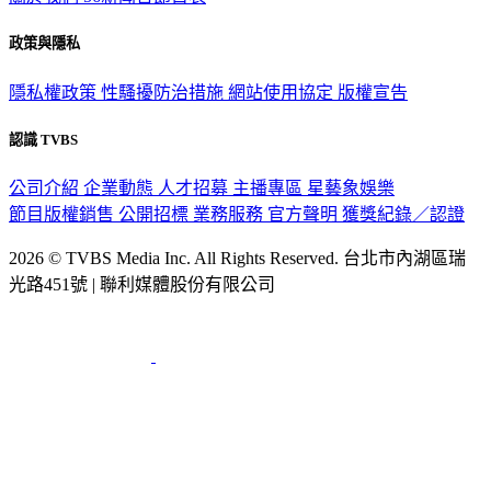
政策與隱私
隱私權政策
性騷擾防治措施
網站使用協定
版權宣告
認識 TVBS
公司介紹
企業動態
人才招募
主播專區
星藝象娛樂
節目版權銷售
公開招標
業務服務
官方聲明
獲獎紀錄／認證
2026 © TVBS Media Inc. All Rights Reserved. 台北市內湖區瑞
光路451號 | 聯利媒體股份有限公司