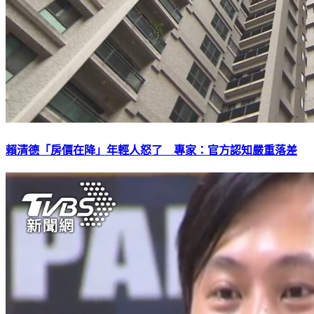
賴清德「房價在降」年輕人怒了 專家：官方認知嚴重落差