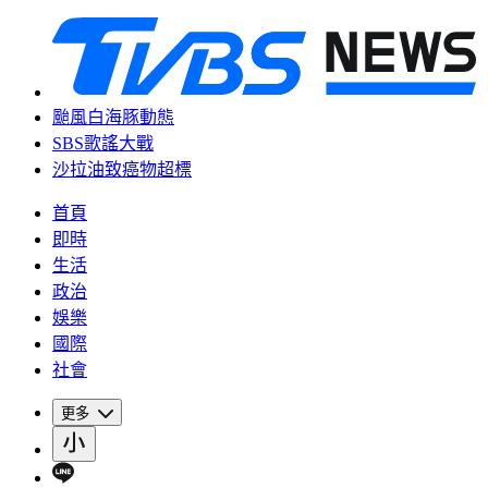
颱風白海豚動態
SBS歌謠大戰
沙拉油致癌物超標
首頁
即時
生活
政治
娛樂
國際
社會
更多