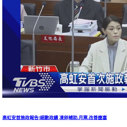
高虹安首施政報告!細數政績 凍卵補助.月票.改善壅塞