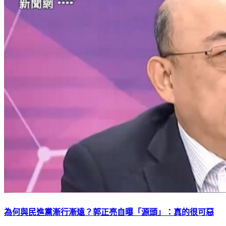
為何與民進黨漸行漸遠？郭正亮自曝「源頭」：真的很可惡