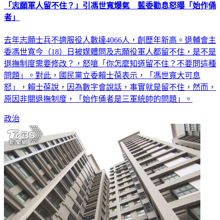
「志願軍人留不住？」引馮世寬爆氣 藍委勸息怒曝「始作俑
者」
去年志願士兵不適服役人數達4066人，創歷年新高。退輔會主
委馮世寬今（18）日被媒體問及志願役軍人都留不住，是不是
退撫制度需要修改？，怒嗆「你怎麼知道留不住？不要問這種
問題」。對此，國民黨立委賴士葆表示，「馮世寬大可息
怒」，賴士葆說，因為數字會說話，事實就是留不住，然而，
原因非關退撫制度，「始作俑者是三軍統帥的問題」。
政治