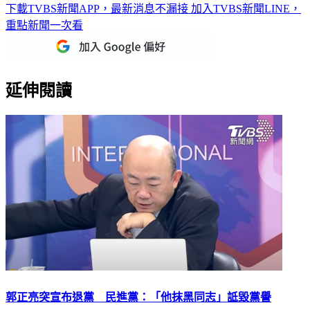
下載TVBS新聞APP，最新消息不漏接
加入TVBS新聞LINE，
重點新聞一次看
延伸閱讀
郭正亮突宣布退黨 民進黨：「他抹黑同志」詆毀黨譽