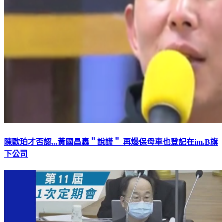
陳歐珀才否認...黃國昌轟＂說謊＂ 再爆保母車也登記在im.B旗
下公司