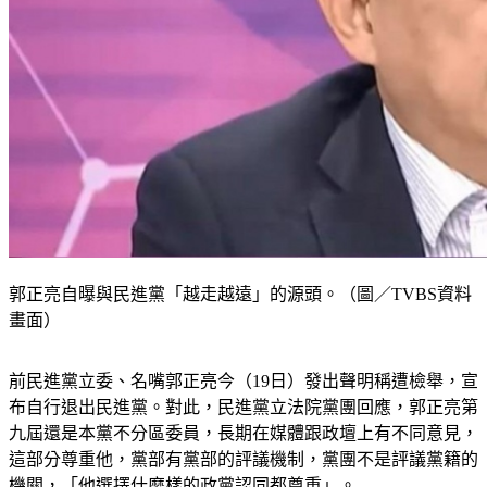
郭正亮自曝與民進黨「越走越遠」的源頭。（圖／TVBS資料
畫面）
前民進黨立委、名嘴郭正亮今（19日）發出聲明稱遭檢舉，宣
布自行退出民進黨。對此，民進黨立法院黨團回應，郭正亮第
九屆還是本黨不分區委員，長期在媒體跟政壇上有不同意見，
這部分尊重他，黨部有黨部的評議機制，黨團不是評議黨籍的
機關，「他選擇什麼樣的政黨認同都尊重」。