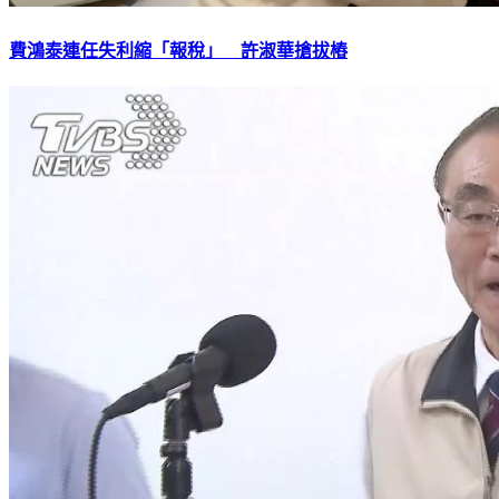
費鴻泰連任失利縮「報稅」 許淑華搶拔樁