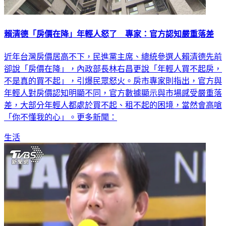
賴清德「房價在降」年輕人怒了 專家：官方認知嚴重落差
近年台灣房價居高不下，民進黨主席、總統參選人賴清德先前
卻說「房價在降」，內政部長林右昌更說「年輕人買不起房，
不是真的買不起」，引爆民眾怒火。房市專家則指出，官方與
年輕人對房價認知明顯不同，官方數據顯示與市場感受嚴重落
差，大部分年輕人都處於買不起、租不起的困境，當然會高嗆
「你不懂我的心」。更多新聞：
生活