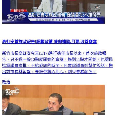
高虹安首施政報告!細數政績 凍卵補助.月票.改善壅塞
新竹市長高虹安今天(5/17)進行擔任市長以來，首次施政報
告，只不過一般10點就開始的會議，拖到11點才開始，也讓民
進黨議員痛批，不給發問的時間，民眾黨議員則幫忙說話，搬
出前市長林智堅，要綠營將心比心，別只會看顏色。
政治