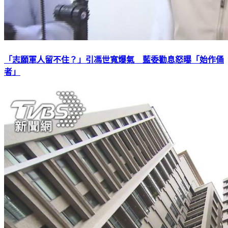
「志願軍人留不住？」引馮世寬爆氣 藍委勸息怒曝「始作俑
者」