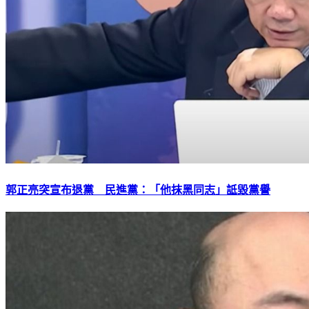
郭正亮突宣布退黨 民進黨：「他抹黑同志」詆毀黨譽