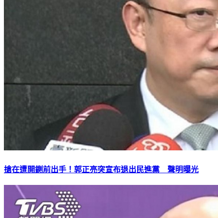
搶在遭開鍘前出手！郭正亮突宣布退出民進黨 聲明曝光