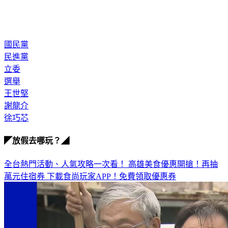
國民黨
民進黨
立委
選舉
王世堅
謝龍介
徐巧芯
◤放假去哪玩？◢
全台熱門活動、人氣攻略一次看！
高雄美食優惠開搶！再抽
萬元住宿券
下載食尚玩家APP！免費領取優惠券