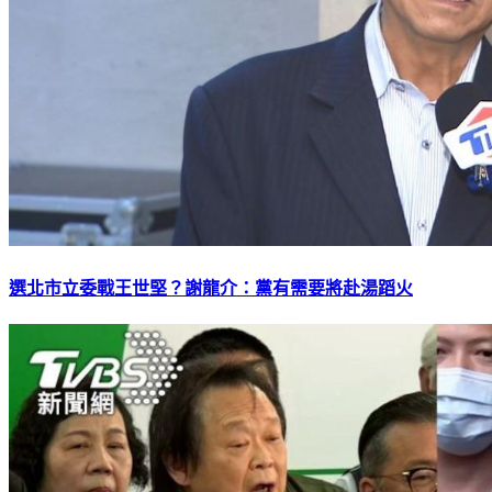
選北市立委戰王世堅？謝龍介：黨有需要將赴湯蹈火