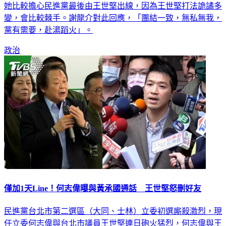
變，會比較棘手。謝龍介對此回應，「團結一致，無私無我，
黨有需要，赴湯蹈火」。
政治
僅加1天Line！何志偉曝與黃承國通話 王世堅怒刪好友
民進黨台北市第二選區（大同、士林）立委初選廝殺激烈，現
任立委何志偉與台北市議員王世堅連日砲火猛烈，何志偉與王
世堅昨（16）日首度在跑行程時同框，現場互加LINE好友，