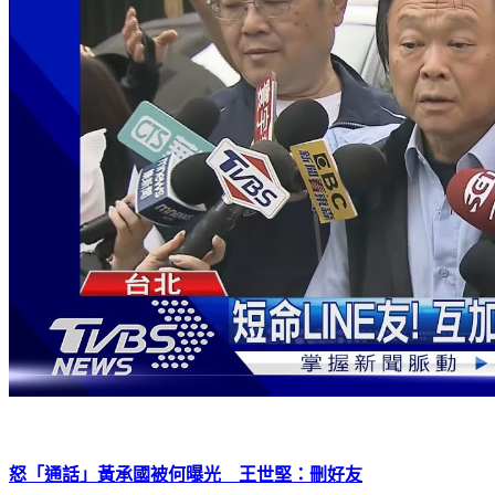
怒「通話」黃承國被何曝光 王世堅：刪好友