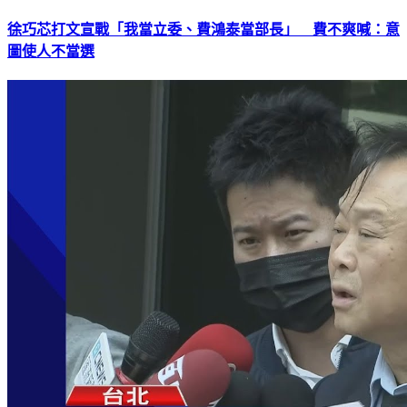
徐巧芯打文宣戰「我當立委、費鴻泰當部長」 費不爽喊：意
圖使人不當選