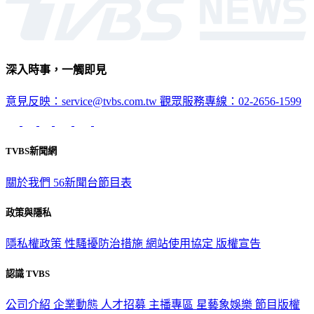
深入時事，一觸即見
意見反映：service@tvbs.com.tw
觀眾服務專線：02-2656-1599
TVBS新聞網
關於我們
56新聞台節目表
政策與隱私
隱私權政策
性騷擾防治措施
網站使用協定
版權宣告
認識 TVBS
公司介紹
企業動態
人才招募
主播專區
星藝象娛樂
節目版權
銷售
公開招標
業務服務
官方聲明
獲獎紀錄／認證