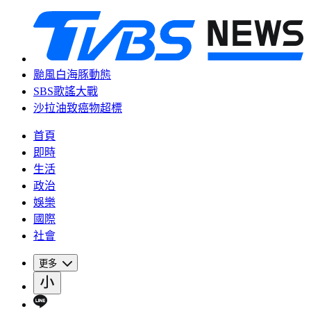
颱風白海豚動態
SBS歌謠大戰
沙拉油致癌物超標
首頁
即時
生活
政治
娛樂
國際
社會
更多