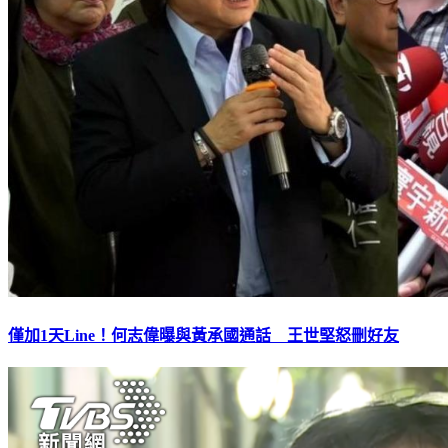
僅加1天Line！何志偉曝與黃承國通話 王世堅怒刪好友