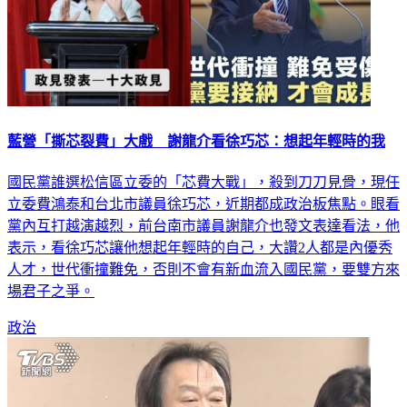
藍營「撕芯裂費」大戲 謝龍介看徐巧芯：想起年輕時的我
國民黨誰選松信區立委的「芯費大戰」，殺到刀刀見骨，現任
立委費鴻泰和台北市議員徐巧芯，近期都成政治板焦點。眼看
黨內互打越演越烈，前台南市議員謝龍介也發文表達看法，他
表示，看徐巧芯讓他想起年輕時的自己，大讚2人都是內優秀
人才，世代衝撞難免，否則不會有新血流入國民黨，要雙方來
場君子之爭。
政治