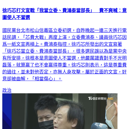
徐巧芯打文宣戰「我當立委、費鴻泰當部長」 費不爽喊：意
圖使人不當選
國民黨台北市松山信義區立委初選，自昨晚起一連三天進行電
話民調，「芯費大戰」再度上演，立委費鴻泰、議員徐巧芯因
爲一紙文宣再槓上。費鴻泰指控，徐巧芯所發出的文宣寫著
「徐巧芯當立委、費鴻泰當部長」，很多選民誤以為是黨中央
有所安排，徐根本是意圖使人不當選，他嚴厲譴責對手不光明
磊落，就算贏了也不會贏得尊重。徐巧芯則表示，這是尊重費
的過往，並未對他否定，亦無人身攻擊，屬於正面的文宣，好
意卻被曲解，「相當傷心」。
政治