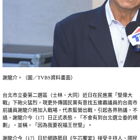
謝龍介。（圖／TVBS資料畫面）
台北市立委第二選區（士林、大同）近日在民進黨「堅偉大
戰」下砲火猛烈，現更外傳國民黨有意找五連霸議員的台南市
前議員謝龍介將加入戰場，代表藍營出戰，引起各界熱議，不
過，謝龍介今（17）日正式表態，「不會有到台北選立委的規
劃」，並稱，「因為我要祝福王世堅」。
謝龍介今（17）日於網路節目《午芯饗宴》接受主持人、國民
黨台北市議員徐巧芯訪問，徐巧芯詢問，外界熱議謝龍介2024