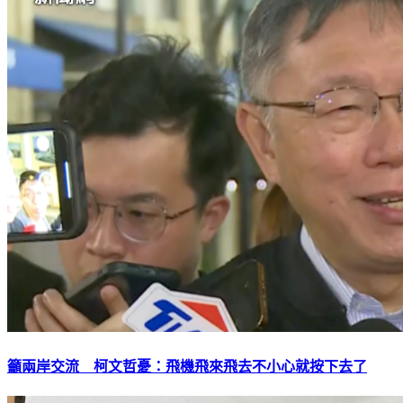
籲兩岸交流 柯文哲憂：飛機飛來飛去不小心就按下去了