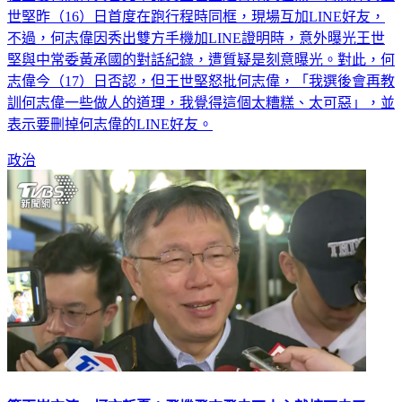
不過，何志偉因秀出雙方手機加LINE證明時，意外曝光王世
堅與中常委黃承國的對話紀錄，遭質疑是刻意曝光。對此，何
志偉今（17）日否認，但王世堅怒批何志偉，「我選後會再教
訓何志偉一些做人的道理，我覺得這個太糟糕、太可惡」，並
表示要刪掉何志偉的LINE好友。
政治
籲兩岸交流 柯文哲憂：飛機飛來飛去不小心就按下去了