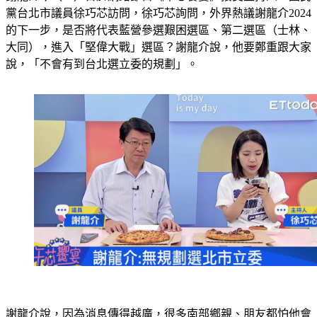
的下一步，是否將代表藍營參選艱困選區、第二選區（士林、
大同），進入「堅偉大戰」選區？謝龍介說，他要鄭重跟大家
說，「不會有到台北選立委的規劃」。
謝龍介說，因為消息傳得越廣，很多南部鄉親、朋友都怕他會
離開台南，所以他要鄭重跟大家報告「沒有這個規劃」，並