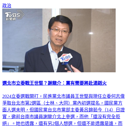
選北市立委戰王世堅？謝龍介：黨有需要將赴湯蹈火
2024立委選戰開打，民進黨北市議員王世堅與現任立委何志偉
爭取台北市第2選區（士林、大同）黨內初選提名，國民黨方
面人選未明，但國民黨台北市黨部主委黃呂錦茹今（14）日證
實，邀前台南市議員謝龍介北上參選，而他「還沒有完全拒
絕」。她也透露，還有另2個人想選，但還不能透露是誰，而
她比較擔心民進黨最後由王世堅出線，因為王世堅打法詭譎多