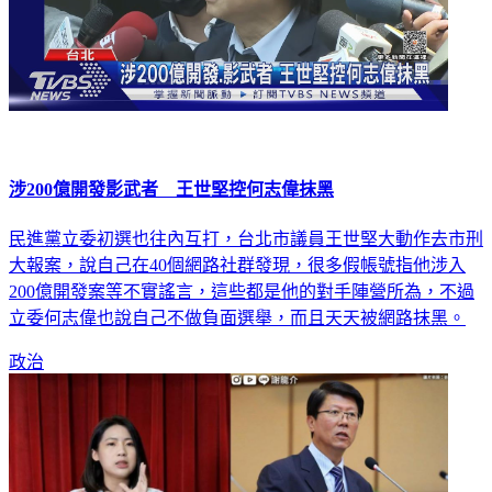
涉200億開發影武者 王世堅控何志偉抹黑
民進黨立委初選也往內互打，台北市議員王世堅大動作去市刑
大報案，說自己在40個網路社群發現，很多假帳號指他涉入
200億開發案等不實謠言，這些都是他的對手陣營所為，不過
立委何志偉也說自己不做負面選舉，而且天天被網路抹黑。
政治