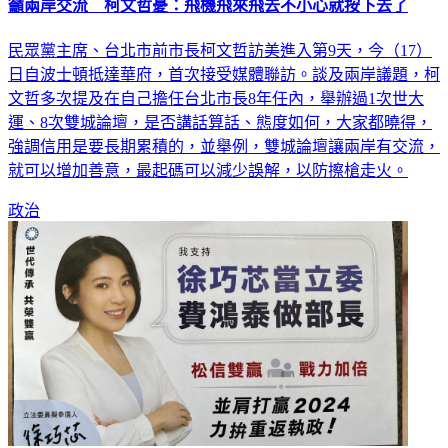
民眾黨主席、台北市前市長柯文哲訪美進入第9天，今（17）
日自波士頓抵達華府，首次接受媒體聯訪。談及兩岸議題，柯
文哲多次提及在自己擔任台北市長8年任內，舉辦過1次世大
運、8次雙城論壇，是否講話算話、態度如何，大家都曉得，
強調信用是要長期累積的，並舉例，雙城論壇讓兩岸有交流，
就可以增加善意，最起碼可以減少誤解，以防擦槍走火。
政治