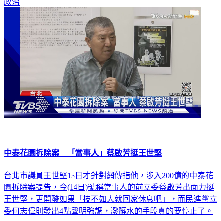
中泰花園拆除案 「當事人」蔡啟芳挺王世堅
台北市議員王世堅13日才針對網傳指他，涉入200億的中泰花
園拆除案提告，今(14日)號稱當事人的前立委蔡啟芳出面力挺
王世堅，更開酸如果「技不如人就回家休息吧」，而民進黨立
委何志偉則發出4點聲明強調，潑髒水的手段真的要停止了。
政治