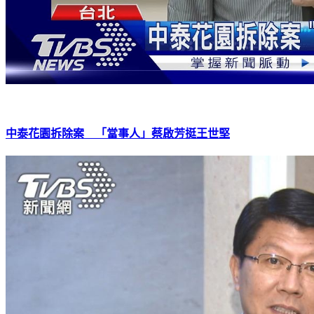
中泰花園拆除案 「當事人」蔡啟芳挺王世堅