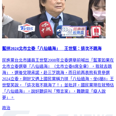
藍拼2024北市立委「八仙過海」 王世堅：這次不跳海
民進黨台北市議員王世堅2008年立委選舉前喊出「藍軍如果在
北市立委選舉『八仙過海』（北市立委8席全拿），我就去跳
海」，選後兌現承諾，赴三芝跳海，而日前再表態有意參選
2024立委，剛好又遇上國民黨稱力拼「八仙過海、坐6搶8」王
世堅笑說，「這次我不跳海了！」並批評，國民黨現在就預估
「八仙過海」，說好聽這叫「預言家」，難聽是「癡人說
夢」。
政治