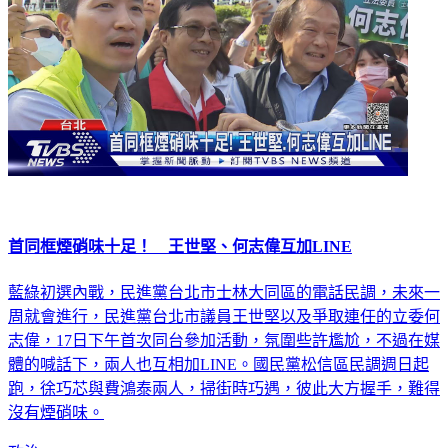
首同框煙硝味十足！ 王世堅、何志偉互加LINE
藍綠初選內戰，民進黨台北市士林大同區的電話民調，未來一
周就會進行，民進黨台北市議員王世堅以及爭取連任的立委何
志偉，17日下午首次同台參加活動，氛圍些許尷尬，不過在媒
體的喊話下，兩人也互相加LINE。國民黨松信區民調週日起
跑，徐巧芯與費鴻泰兩人，掃街時巧遇，彼此大方握手，難得
沒有煙硝味。
政治