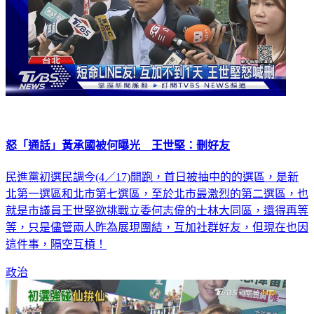
怒「通話」黃承國被何曝光 王世堅：刪好友
民進黨初選民調今(4／17)開跑，首日被抽中的的選區，是新
北第一選區和北市第七選區，至於北市最激烈的第二選區，也
就是市議員王世堅欲挑戰立委何志偉的士林大同區，還得再等
等，只是儘管兩人昨為展現團結，互加社群好友，但現在也因
這件事，隔空互槓！
政治