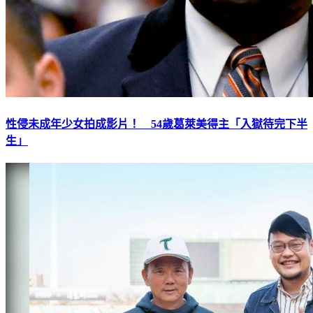
性侵未成年少女拍成影片！ 54歲葛萊美得主「入獄待完下半
生」