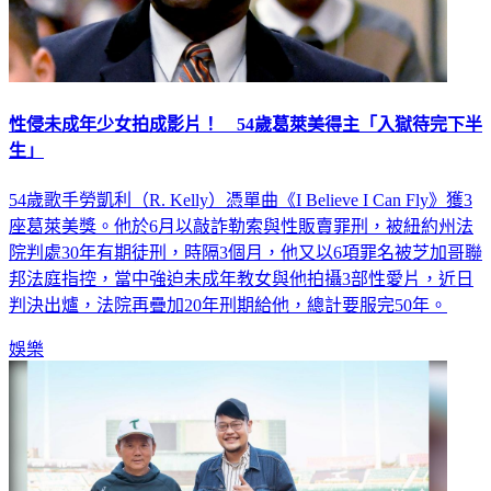
性侵未成年少女拍成影片！ 54歲葛萊美得主「入獄待完下半
生」
54歲歌手勞凱利（R. Kelly）憑單曲《I Believe I Can Fly》獲3
座葛萊美獎。他於6月以敲詐勒索與性販賣罪刑，被紐約州法
院判處30年有期徒刑，時隔3個月，他又以6項罪名被芝加哥聯
邦法庭指控，當中強迫未成年教女與他拍攝3部性愛片，近日
判決出爐，法院再疊加20年刑期給他，總計要服完50年。
娛樂