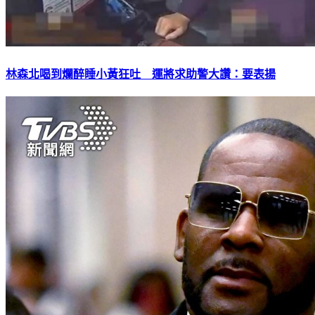
林森北喝到爛醉睡小黃狂吐 運將求助警大讚：要表揚