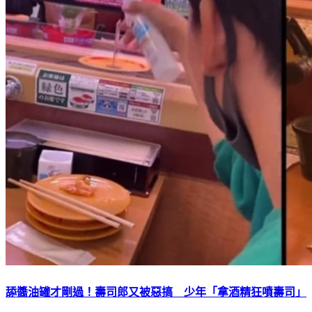
舔醬油罐才剛過！壽司郎又被惡搞 少年「拿酒精狂噴壽司」