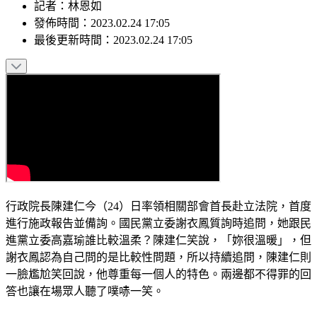
記者
：
林恩如
發佈時間：
2023.02.24 17:05
最後更新時間：
2023.02.24 17:05
行政院長陳建仁今（24）日率領相關部會首長赴立法院，首度
進行施政報告並備詢。國民黨立委謝衣鳳質詢時追問，她跟民
進黨立委高嘉瑜誰比較溫柔？陳建仁笑說，「妳很溫暖」，但
謝衣鳳認為自己問的是比較性問題，所以持續追問，陳建仁則
一臉尷尬笑回說，他尊重每一個人的特色。兩邊都不得罪的回
答也讓在場眾人聽了噗哧一笑。