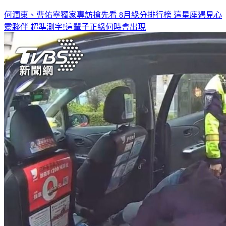
何潤東、曹佑寧獨家專訪搶先看
8月緣分排行榜 這星座遇見心
靈夥伴
超準測字!這輩子正緣何時會出現