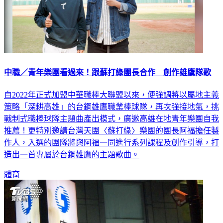
中職／青年樂團看過來！跟蘇打綠團長合作 創作雄鷹隊歌
自2022年正式加盟中華職棒大聯盟以來，便強調將以屬地主義
策略「深耕高雄」的台鋼雄鷹職業棒球隊，再次強接地氣，挑
戰制式職棒球隊主題曲產出模式，廣邀高雄在地青年樂團自我
推薦！更特別邀請台灣天團〈蘇打綠〉樂團的團長阿福擔任製
作人，入選的團隊將與阿福一同進行系列課程及創作引導，打
造出一首專屬於台鋼雄鷹的主題歌曲。
體育