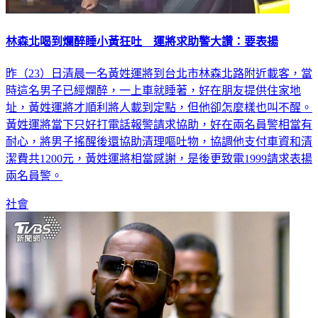
林森北喝到爛醉睡小黃狂吐 運將求助警大讚：要表揚
昨（23）日清晨一名黃姓運將到台北市林森北路附近載客，當
時這名男子已經爛醉，一上車就睡著，好在朋友提供住家地
址，黃姓運將才順利將人載到定點，但他卻怎麼樣也叫不醒。
黃姓運將當下只好打電話報警請求協助，好在兩名員警相當有
耐心，將男子搖醒後還協助清理嘔吐物，協調他支付車資和清
潔費共1200元，黃姓運將相當感謝，是後更致電1999請求表揚
兩名員警。
社會