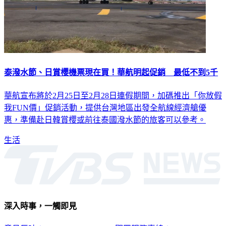
泰潑水節、日賞櫻機票現在買！華航明起促銷 最低不到5千
華航宣布將於2月25日至2月28日連假期間，加碼推出「你放假
我FUN價」促銷活動，提供台灣地區出發全航線經濟艙優
惠，準備赴日韓賞櫻或前往泰國潑水節的旅客可以參考。
生活
深入時事，一觸即見