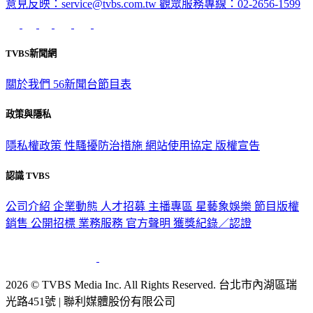
意見反映：service@tvbs.com.tw
觀眾服務專線：02-2656-1599
TVBS新聞網
關於我們
56新聞台節目表
政策與隱私
隱私權政策
性騷擾防治措施
網站使用協定
版權宣告
認識 TVBS
公司介紹
企業動態
人才招募
主播專區
星藝象娛樂
節目版權
銷售
公開招標
業務服務
官方聲明
獲獎紀錄／認證
2026 © TVBS Media Inc. All Rights Reserved. 台北市內湖區瑞
光路451號 | 聯利媒體股份有限公司