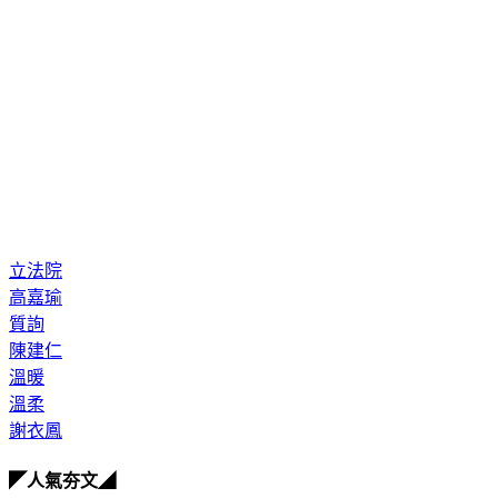
立法院
高嘉瑜
質詢
陳建仁
溫暖
溫柔
謝衣鳳
◤人氣夯文◢