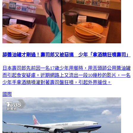
舔醬油罐才剛過！壽司郎又被惡搞 少年「拿酒精狂噴壽司」
日本壽司郎先前因一名17歲少年用餐時，用舌頭舔公用醬油罐
而引起食安疑慮。近期網路上又流出一段10幾秒的影片，一名
少年手拿酒精噴灌對著壽司盤狂噴，引起外界撻伐。
國際