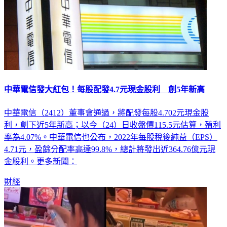
中華電信發大紅包！每股配發4.7元現金股利 創5年新高
中華電信（2412）董事會通過，將配發每股4.702元現金股
利，創下近5年新高；以今（24）日收盤價115.5元估算，殖利
率為4.07%。中華電信也公布，2022年每股稅後純益（EPS）
4.71元，盈餘分配率高達99.8%，總計將發出近364.76億元現
金股利。更多新聞：
財經