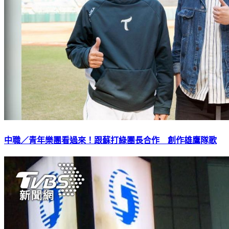
中職／青年樂團看過來！跟蘇打綠團長合作 創作雄鷹隊歌