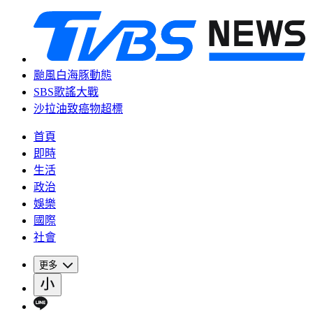
颱風白海豚動態
SBS歌謠大戰
沙拉油致癌物超標
首頁
即時
生活
政治
娛樂
國際
社會
更多