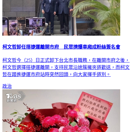
柯文哲卸任搭捷運離開市府 民眾擠爆車廂成粉絲簽名會
柯文哲今（25）日正式卸下台北市長職務，在離開市府之後，
柯文哲選擇搭捷運離開，支持民眾沿途簇擁夾道歡送，而柯文
哲在踏進捷運市府站時突然回頭，向大家揮手道別。
政治