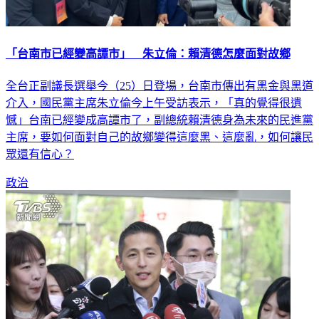
「台南市已經變高譚市」 朱立倫：賴清德怎麼面對故鄉
全台正副議長選舉今（25）日登場，台南市傳出有黑金與黑道
介入，國民黨主席朱立倫今上午受訪表示，「真的覺得很遺
憾」台南已經變成高譚市了，副總統賴清德身為未來的民進黨
主席，要如何面對自己的故鄉變得這麼黑、這麼亂，如何讓民
眾還有信心？
政治