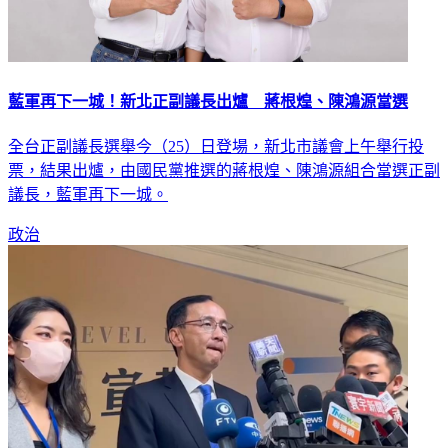
藍軍再下一城！新北正副議長出爐 蔣根煌、陳鴻源當選
全台正副議長選舉今（25）日登場，新北市議會上午舉行投
票，結果出爐，由國民黨推選的蔣根煌、陳鴻源組合當選正副
議長，藍軍再下一城。
政治