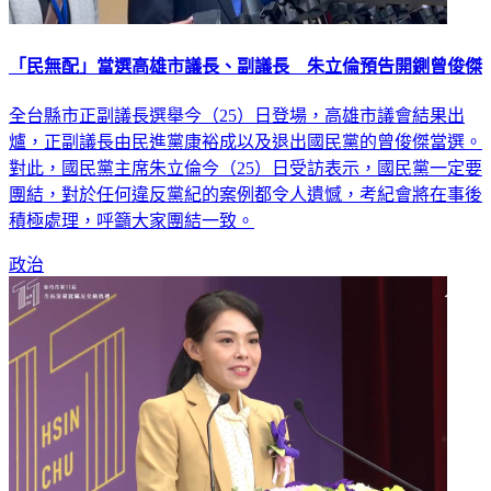
「民無配」當選高雄市議長、副議長 朱立倫預告開鍘曾俊傑
全台縣市正副議長選舉今（25）日登場，高雄市議會結果出
爐，正副議長由民進黨康裕成以及退出國民黨的曾俊傑當選。
對此，國民黨主席朱立倫今（25）日受訪表示，國民黨一定要
團結，對於任何違反黨紀的案例都令人遺憾，考紀會將在事後
積極處理，呼籲大家團結一致。
政治