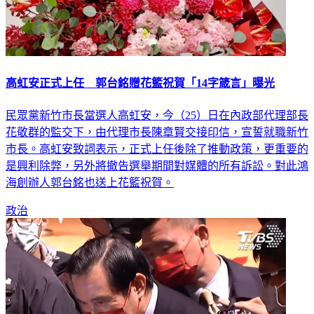
高虹安正式上任 郭台銘贈花籃祝賀「14字箴言」曝光
民眾黨新竹市長當選人高虹安，今（25）日在內政部代理部長
花敬群的監交下，由代理市長陳章賢交接印信，宣誓就職新竹
市長。高虹安致詞表示，正式上任後除了推動政策，更重要的
是興利除弊，另外將撤告選舉期間對媒體的所有訴訟。對此鴻
海創辦人郭台銘也送上花籃祝賀。
政治