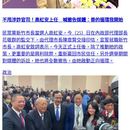
不甩涉詐官司！高虹安上任 喊撤告媒體：善的循環我開始
民眾黨新竹市長當選人高虹安，今（25）日在內政部代理部長
花敬群的監交下，由代理市長陳章賢交接印信，宣誓就職新竹
市長。高虹安致詞表示，今天正式上任後，除了推動她的政
策，更重要的是興利除弊，重新贏回市民信任，另外選舉期間
對媒體的訴訟，她也將全數撤告，由她啟動正向循環。
政治