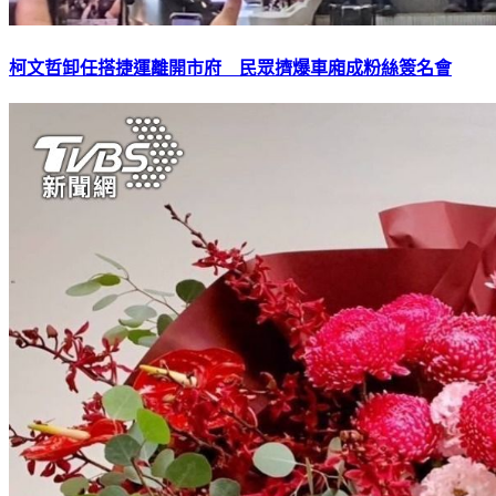
柯文哲卸任搭捷運離開市府 民眾擠爆車廂成粉絲簽名會