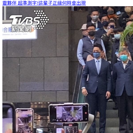
靈夥伴
超準測字!這輩子正緣何時會出現