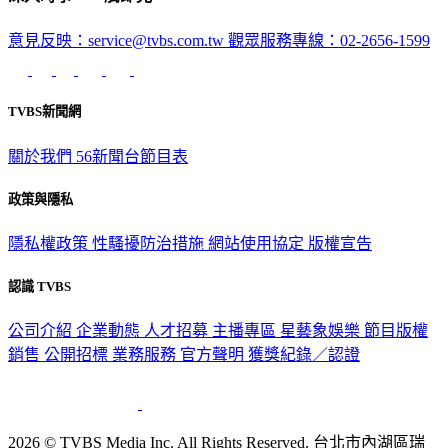
意見反映：service@tvbs.com.tw
觀眾服務專線：02-2656-1599
TVBS新聞網
關於我們
56新聞台節目表
政策與隱私
隱私權政策
性騷擾防治措施
網站使用協定
版權宣告
認識 TVBS
公司介紹
企業動態
人才招募
主播專區
星藝象娛樂
節目版權
銷售
公開招標
業務服務
官方聲明
獲獎紀錄／認證
2026 © TVBS Media Inc. All Rights Reserved. 台北市內湖區瑞