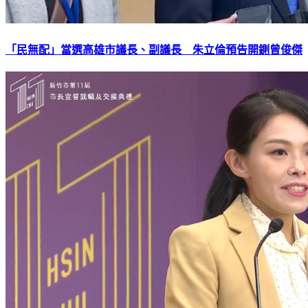
「民無配」當選高雄市議長、副議長 朱立倫預告開鍘曾俊傑