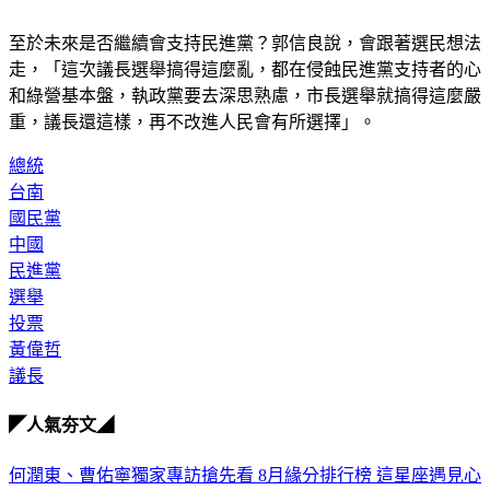
至於未來是否繼續會支持民進黨？郭信良說，會跟著選民想法
走，「這次議長選舉搞得這麼亂，都在侵蝕民進黨支持者的心
和綠營基本盤，執政黨要去深思熟慮，市長選舉就搞得這麼嚴
重，議長還這樣，再不改進人民會有所選擇」。
總統
台南
國民黨
中國
民進黨
選舉
投票
黃偉哲
議長
◤人氣夯文◢
何潤東、曹佑寧獨家專訪搶先看
8月緣分排行榜 這星座遇見心