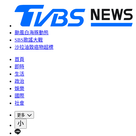
颱風白海豚動態
SBS歌謠大戰
沙拉油致癌物超標
首頁
即時
生活
政治
娛樂
國際
社會
更多