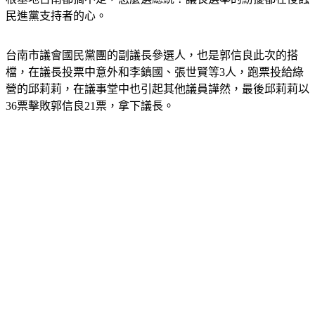
民進黨支持者的心。
台南市議會國民黨團的副議長參選人，也是郭信良此次的搭
檔，在議長投票中意外和李鎮國、張世賢等3人，跑票投給綠
營的邱莉莉，在議事堂中也引起其他議員譁然，最後邱莉莉以
36票擊敗郭信良21票，拿下議長。