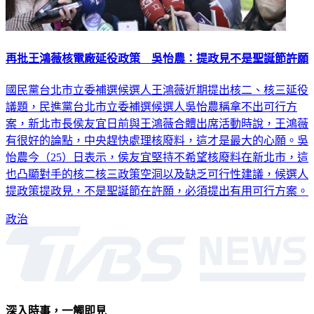
再批王鴻薇核電廠延役政策 吳怡農：提政見不是聖誕節許願
國民黨台北市立委補選候選人王鴻薇近期提出核二、核三延役
議題，民進黨台北市立委補選候選人吳怡農稱拿不出可行方
案，新北市長侯友宜日前與王鴻薇合體出席活動時說，王鴻薇
有很好的論點，中央趕快處理核廢料，這才是最大的心願。吳
怡農今（25）日表示，侯友宜堅持不希望核廢料在新北市，這
也凸顯對手的核二核三政策空洞以及缺乏可行性建議，候選人
提政策提政見，不是聖誕節在許願，必須提出有用可行方案。
政治
深入時事，一觸即見