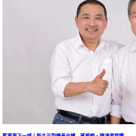
藍軍再下一城！新北正副議長出爐 蔣根煌、陳鴻源當選