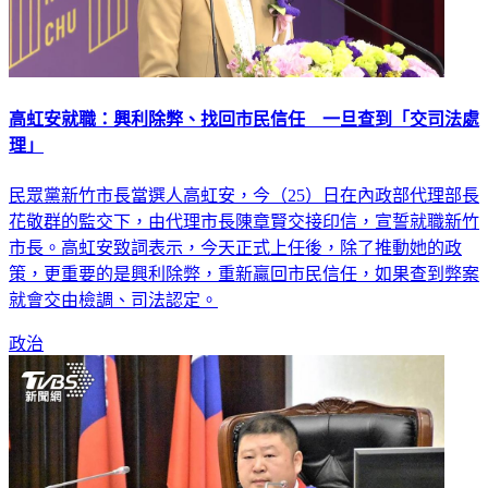
高虹安就職：興利除弊、找回市民信任 一旦查到「交司法處
理」
民眾黨新竹市長當選人高虹安，今（25）日在內政部代理部長
花敬群的監交下，由代理市長陳章賢交接印信，宣誓就職新竹
市長。高虹安致詞表示，今天正式上任後，除了推動她的政
策，更重要的是興利除弊，重新贏回市民信任，如果查到弊案
就會交由檢調、司法認定。
政治