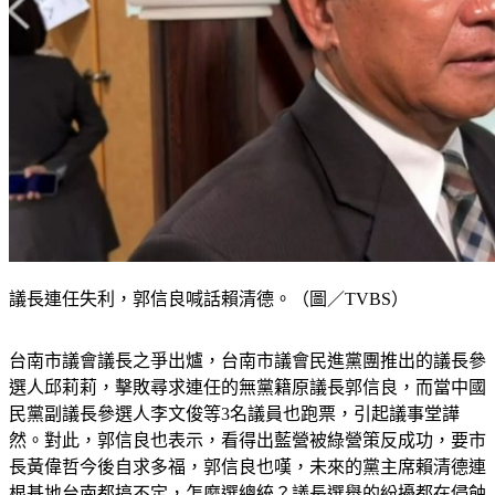
議長連任失利，郭信良喊話賴清德。（圖／TVBS）
台南市議會議長之爭出爐，台南市議會民進黨團推出的議長參
選人邱莉莉，擊敗尋求連任的無黨籍原議長郭信良，而當中國
民黨副議長參選人李文俊等3名議員也跑票，引起議事堂譁
然。對此，郭信良也表示，看得出藍營被綠營策反成功，要市
長黃偉哲今後自求多福，郭信良也嘆，未來的黨主席賴清德連
根基地台南都搞不定，怎麼選總統？議長選舉的紛擾都在侵蝕