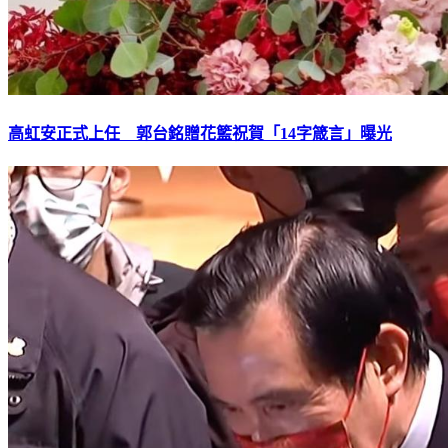
高虹安正式上任 郭台銘贈花籃祝賀「14字箴言」曝光