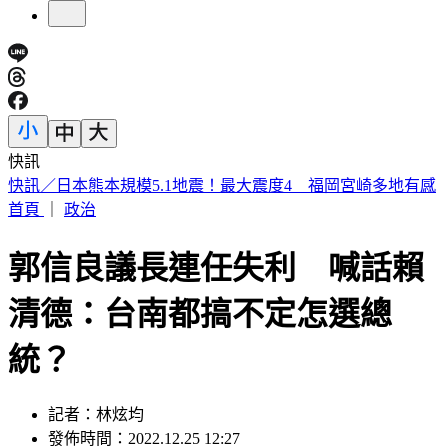
快訊
南港瑪莎拉蒂撞路邊車輛！駕駛肇逃留「喪屍菸彈」
首頁
｜
政治
郭信良議長連任失利 喊話賴
清德：台南都搞不定怎選總
統？
記者：林炫均
發佈時間：2022.12.25 12:27