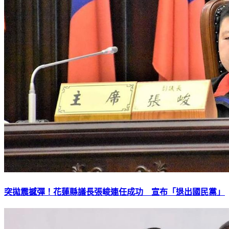
突拋震撼彈！花蓮縣議長張峻連任成功 宣布「退出國民黨」