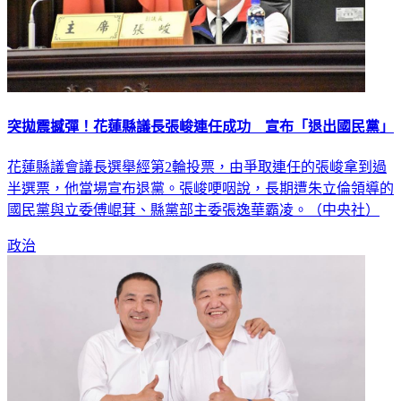
突拋震撼彈！花蓮縣議長張峻連任成功 宣布「退出國民黨」
花蓮縣議會議長選舉經第2輪投票，由爭取連任的張峻拿到過
半選票，他當場宣布退黨。張峻哽咽說，長期遭朱立倫領導的
國民黨與立委傅崐萁、縣黨部主委張逸華霸凌。（中央社）
政治