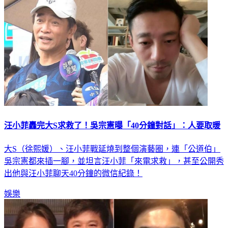
汪小菲轟完大S求救了！吳宗憲曝「40分鐘對話」：人要取暖
大S（徐熙媛）、汪小菲戰延燒到整個演藝圈，連「公道伯」
吳宗憲都來插一腳，並坦言汪小菲「來電求救」，甚至公開秀
出他與汪小菲聊天40分鐘的微信紀錄！
娛樂