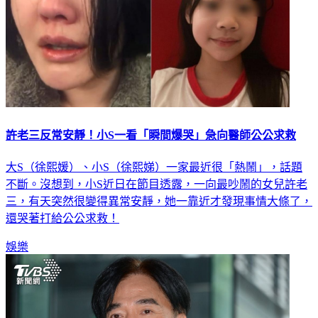
許老三反常安靜！小S一看「瞬間爆哭」急向醫師公公求救
大S（徐熙媛）、小S（徐熙娣）一家最近很「熱鬧」，話題
不斷。沒想到，小S近日在節目透露，一向最吵鬧的女兒許老
三，有天突然很變得異常安靜，她一靠近才發現事情大條了，
還哭著打給公公求救！
娛樂