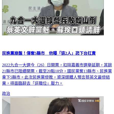
民進黨崩盤！僅奪5縣市 他曝「這2人」恐下台扛責
2022九合一大選今（26）日開票，扣除嘉義市選舉延期，其餘
21縣市已陸續開票，截至20點18分，國民黨奪13縣市、民進黨
拿下5縣市。此次民進黨慘敗，資深媒體人預言蔡英文最慘結
果，得面臨辭去「這職位」壓力。
政治