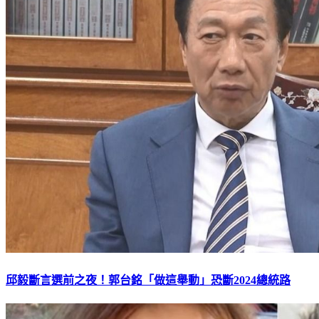
邱毅斷言選前之夜！郭台銘「做這舉動」恐斷2024總統路