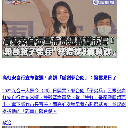
高虹安自行宣布當選！高調「感謝郭台銘」：撥雲見日了
2022九合一大選今（26）日開票，郭台銘「子弟兵」民眾黨高
虹安自行宣布當選，雙殺藍綠兩黨，從「雙虹」爭霸戰脫穎而
出，奪下新竹市長寶座。而高虹安稍早發布勝選感言，並感謝
提拔他的「郭董」郭台銘。
政治