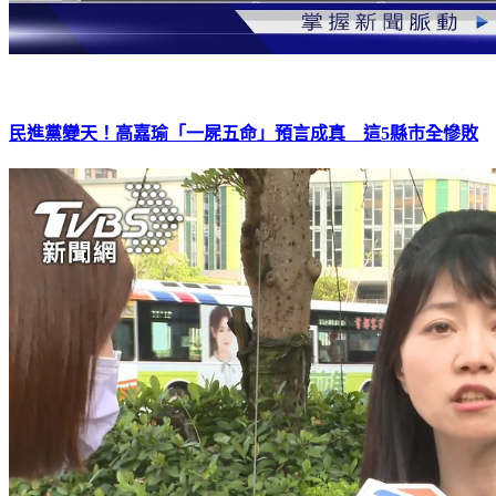
民進黨變天！高嘉瑜「一屍五命」預言成真 這5縣市全慘敗