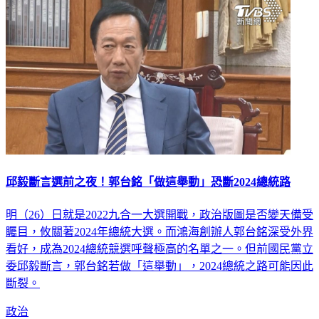
邱毅斷言選前之夜！郭台銘「做這舉動」恐斷2024總統路
明（26）日就是2022九合一大選開戰，政治版圖是否變天備受
矚目，攸關著2024年總統大選。而鴻海創辦人郭台銘深受外界
看好，成為2024總統競選呼聲極高的名單之一。但前國民黨立
委邱毅斷言，郭台銘若做「這舉動」，2024總統之路可能因此
斷裂。
政治