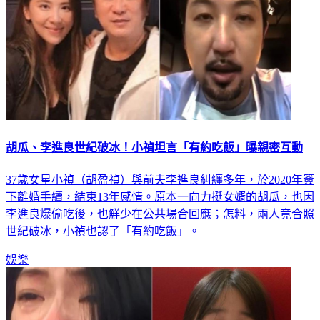
胡瓜、李進良世紀破冰！小禎坦言「有約吃飯」曝親密互動
37歲女星小禎（胡盈禎）與前夫李進良糾纏多年，於2020年簽
下離婚手續，結束13年感情。原本一向力挺女婿的胡瓜，也因
李進良爆偷吃後，也鮮少在公共場合回應；怎料，兩人竟合照
世紀破冰，小禎也認了「有約吃飯」。
娛樂