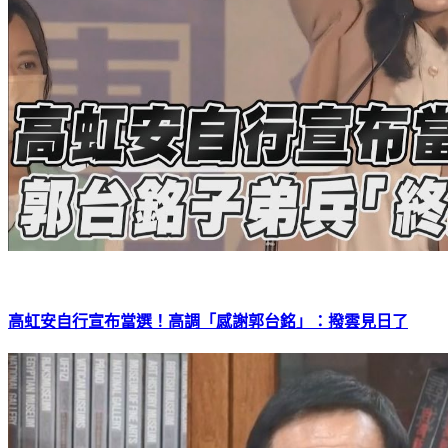
高虹安自行宣布當選！高調「感謝郭台銘」：撥雲見日了