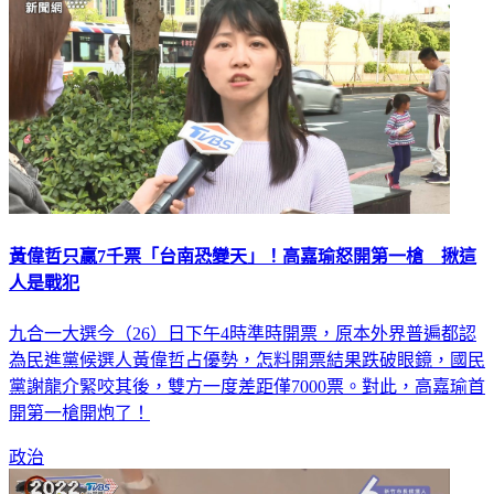
黃偉哲只贏7千票「台南恐變天」！高嘉瑜怒開第一槍 揪這
人是戰犯
九合一大選今（26）日下午4時準時開票，原本外界普遍都認
為民進黨候選人黃偉哲占優勢，怎料開票結果跌破眼鏡，國民
黨謝龍介緊咬其後，雙方一度差距僅7000票。對此，高嘉瑜首
開第一槍開炮了！
政治