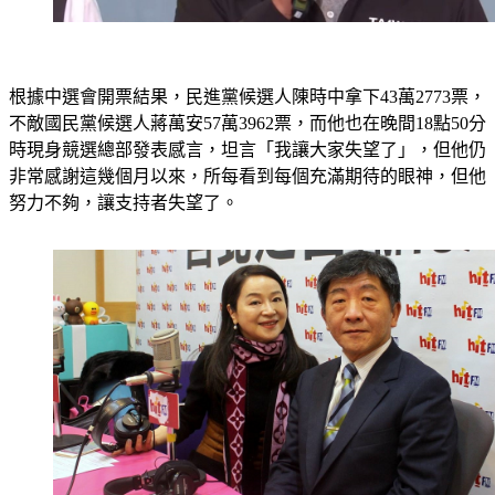
根據中選會開票結果，民進黨候選人陳時中拿下43萬2773票，
不敵國民黨候選人蔣萬安57萬3962票，而他也在晚間18點50分
時現身競選總部發表感言，坦言「我讓大家失望了」，但他仍
非常感謝這幾個月以來，所每看到每個充滿期待的眼神，但他
努力不夠，讓支持者失望了。