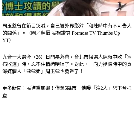
周玉蔻曾在節目哭喊，自己被外界影射「和陳時中有不可告人
的關係」。（圖／翻攝 民視讚夯 Formosa TV Thumbs Up
YT）
九合一大選今（26）日開票落幕，台北市候選人陳時中敗「宣
布敗選」時，忍不住情緒哽咽了。對此，一向力挺陳時中的資
深媒體人「蔻蔻姐」周玉蔻也發聲了！
更多新聞：
民進黨崩盤！僅奪5縣市　他曝「這2人」恐下台扛
責