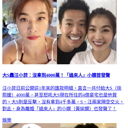
大S轟汪小菲：沒拿到4000萬！「過來人」小嫻首發聲
汪小菲日前公開這1年來的匯款明細，直言一共付給大S（徐
熙媛）4000萬，甚至怒吼大S現在所住的4億豪宅也是他買
的。大S則是反擊，沒有拿到4千多萬，S、汪兩家隔空交火。
對此，身為離婚「過來人」的小嫻（黃瑜嫻）也發聲了！
娛樂