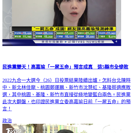
民進黨變天！高嘉瑜「一屍五命」預言成真 這5縣市全慘敗
2022九合一大選今（26）日投票結果陸續出爐，怎料台北陳時
中、新北林佳龍、桃園鄭運鵬、新竹市沈慧虹、基隆蔡適應敗
選，其中桃園、基隆、新竹市直接從綠地變藍白兩色。民進黨
此次大翻盤，也印證民進黨立委高嘉瑜日前「一屍五命」的預
言！
政治