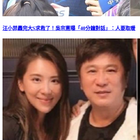
汪小菲轟完大S求救了！吳宗憲曝「40分鐘對話」：人要取暖