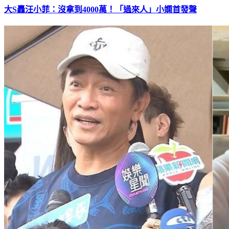
大S轟汪小菲：沒拿到4000萬！「過來人」小嫻首發聲