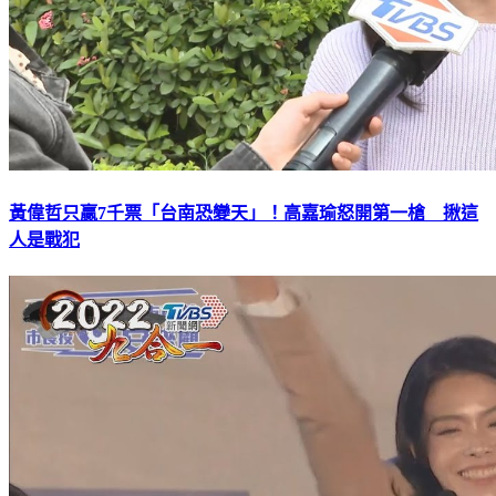
黃偉哲只贏7千票「台南恐變天」！高嘉瑜怒開第一槍 揪這
人是戰犯