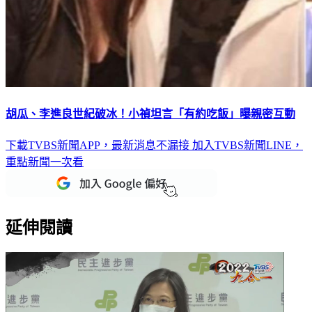
胡瓜、李進良世紀破冰！小禎坦言「有約吃飯」曝親密互動
下載TVBS新聞APP，最新消息不漏接
加入TVBS新聞LINE，
重點新聞一次看
延伸閱讀