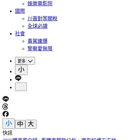
娛樂電影院
國際
川普對等關稅
全球必讀
社會
毒駕連爆
警察愛無限
更多
快訊