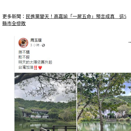
更多新聞：
民進黨變天！高嘉瑜「一屍五命」預言成真　這5
縣市全慘敗