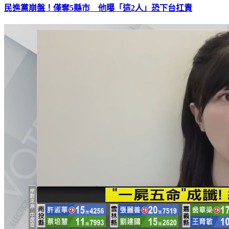
民進黨崩盤！僅奪5縣市 他曝「這2人」恐下台扛責