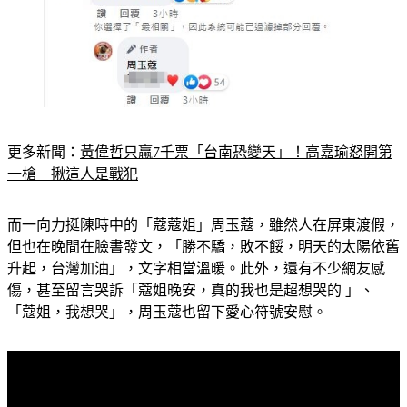
更多新聞：
黃偉哲只贏7千票「台南恐變天」！高嘉瑜怒開第
一槍　揪這人是戰犯
而一向力挺陳時中的「蔻蔻姐」周玉蔻，雖然人在屏東渡假，
但也在晚間在臉書發文，「勝不驕，敗不餒，明天的太陽依舊
升起，台灣加油」，文字相當溫暖。此外，還有不少網友感
傷，甚至留言哭訴「蔻姐晚安，真的我也是超想哭的 」、
「蔻姐，我想哭」，周玉蔻也留下愛心符號安慰。