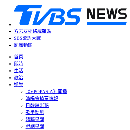
方志友楊銘威離婚
SBS歌謠大戰
颱風動態
首頁
即時
生活
政治
娛樂
《VPOPASIA》開播
演唱會搶票情報
日韓爆米花
歌手動態
綜藝星聞
戲劇星聞