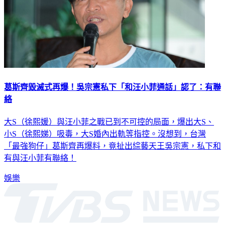
葛斯齊毀滅式再爆！吳宗憲私下「和汪小菲通話」認了：有聯
絡
大S（徐熙媛）與汪小菲之戰已到不可控的局面，爆出大S、
小S（徐熙娣）吸毒，大S婚內出軌等指控。沒想到，台灣
「最強狗仔」葛斯齊再爆料，竟扯出綜藝天王吳宗憲，私下和
有與汪小菲有聯絡！
娛樂