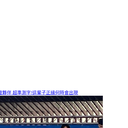
靈夥伴
超準測字!這輩子正緣何時會出現