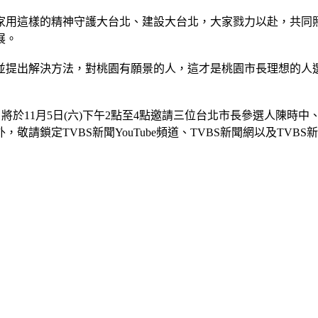
家用這樣的精神守護大台北、建設大台北，大家戮力以赴，共同
展。
並提出解決方法，對桃園有願景的人，這才是桃園市長理想的人
將於11月5日(六)下午2點至4點邀請三位台北市長參選人陳時
鎖定TVBS新聞YouTube頻道、TVBS新聞網以及TVBS新