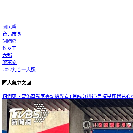
國民黨
台北市長
謝國樑
侯友宜
六都
蔣萬安
2022九合一大選
◤人氣夯文◢
何潤東、曹佑寧獨家專訪搶先看
8月緣分排行榜 這星座遇見心