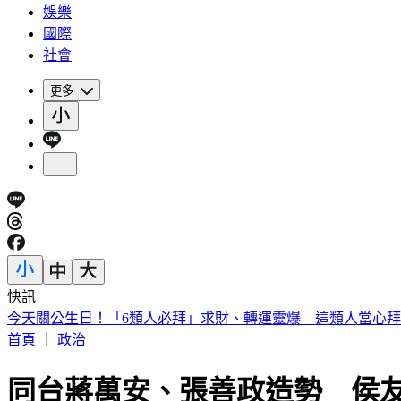
娛樂
國際
社會
更多
快訊
被選上國民法官該怎麼辦? 司法院廣告
首頁
｜
政治
同台蔣萬安、張善政造勢 侯