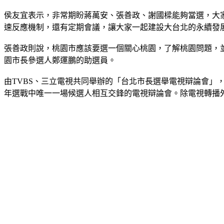
侯友宜表示，非常期盼蔣萬安、張善政、謝國樑能夠當選，大
速反應機制，還有定期會議，讓大家一起建設大台北的永續發
張善政則說，桃園市應該要選一個關心桃園，了解桃園問題，
園市長參選人鄭運鵬的助選員。
由TVBS、三立電視共同舉辦的「台北市長選舉電視辯論會」，
年選戰中唯一一場候選人相互交鋒的電視辯論會。除電視轉播外，敬請