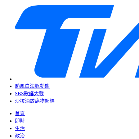
颱風白海豚動態
SBS歌謠大戰
沙拉油致癌物超標
首頁
即時
生活
政治