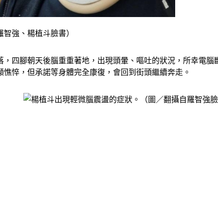
羅智強、楊植斗臉書）
落，四腳朝天後腦重重著地，出現頭暈、嘔吐的狀況，所幸電腦斷
顯憔悴，但承諾等身體完全康復，會回到街頭繼續奔走。