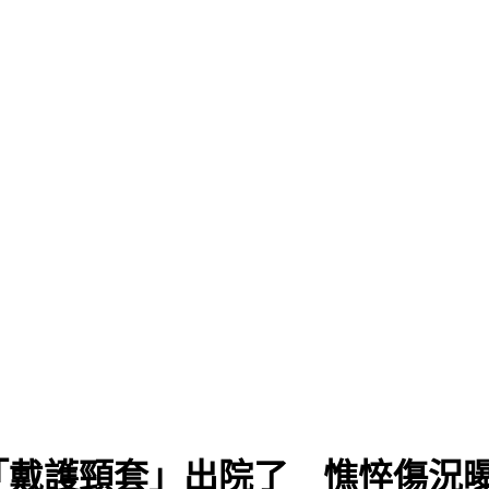
「戴護頸套」出院了 憔悴傷況