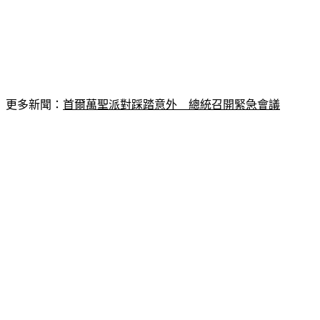
更多新聞：
首爾萬聖派對踩踏意外　總統召開緊急會議