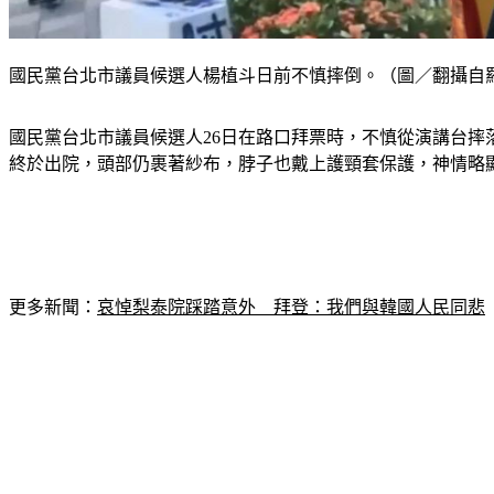
國民黨台北市議員候選人楊植斗日前不慎摔倒。（圖／翻攝自
國民黨台北市議員候選人26日在路口拜票時，不慎從演講台摔
終於出院，頭部仍裹著紗布，脖子也戴上護頸套保護，神情略
更多新聞：
哀悼梨泰院踩踏意外　拜登：我們與韓國人民同悲