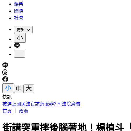
娛樂
國際
社會
更多
快訊
被選上國民法官該怎麼辦? 司法院廣告
首頁
｜
政治
街講突重摔後腦著地！楊植斗