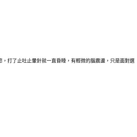
慾，打了止吐止暈針就一直昏睡，有輕微的腦震盪，只是面對選