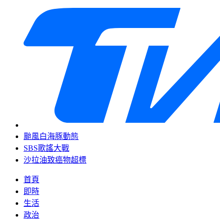
颱風白海豚動態
SBS歌謠大戰
沙拉油致癌物超標
首頁
即時
生活
政治