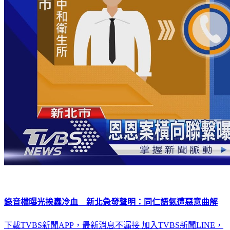
錄音檔曝光挨轟冷血 新北急發聲明：同仁語氣遭惡意曲解