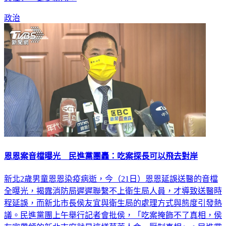
責任」。更多新聞：
政治
恩恩案音檔曝光 民進黨團轟：吃案探長可以飛去對岸
新北2歲男童恩恩染疫病逝，今（21日）恩恩延誤送醫的音檔
全曝光，揭露消防局遲遲聯繫不上衛生局人員，才導致送醫時
程延誤，而新北市長侯友宜與衛生局的處理方式與態度引發熱