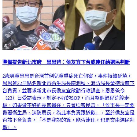
準備提告新北市府 恩恩爸：侯友宜下台或連任給選民判斷
2歲男童恩恩是台灣首例兒童重症死亡個案，事件持續延燒，
恩恩爸22日點名新北市衛生局長陳潤秋、消防局長黃德清應下
台負責，並要求新北市長侯友宜啟動行政調查。恩恩爸今
（23）日受訪表示，制定不好的SOP，而且整個過程荒腔走
板，如果做不好的長官還在，只會迫害民眾，「侯市長一定要
帶著衛生局、消防局長，為此事負責跟道歉」，至於侯友宜是
否該下台負責，「不是我說的算，能否連任，也是交由選民判
斷」。