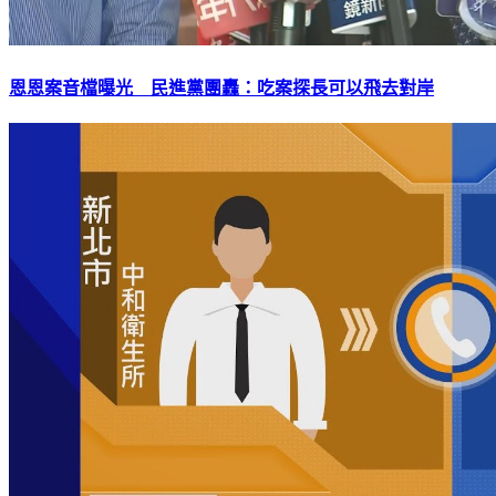
恩恩案音檔曝光 民進黨團轟：吃案探長可以飛去對岸