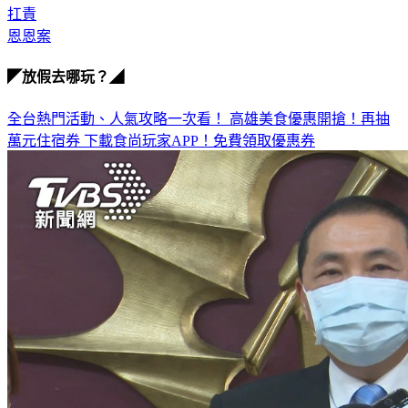
負責任
扛責
恩恩案
◤放假去哪玩？◢
全台熱門活動、人氣攻略一次看！
高雄美食優惠開搶！再抽
萬元住宿券
下載食尚玩家APP！免費領取優惠券