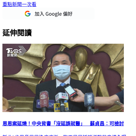
下載TVBS新聞APP，最新消息不漏接
加入TVBS新聞LINE，
重點新聞一次看
延伸閱讀
恩恩案延燒！中央背書「沒延誤就醫」 蘇貞昌：可檢討