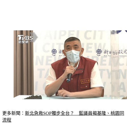
更多新聞：
新北急救SOP獨步全台？　藍議員揭基隆、桃園同
流程