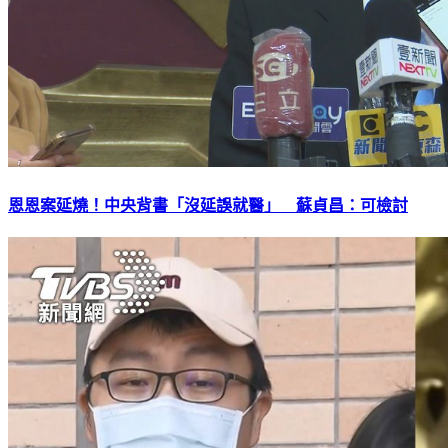
恩恩案延燒！中央背書「沒延誤就醫」 蘇貞昌：可檢討