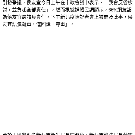
恩恩案持續延燒，21日週刊曝光前後共11段完整錄音檔，內容
引發爭議，侯友宜今日上午在市政會議中表示，「我會反省檢
討，並負起全部責任」，然而根據媒體民調顯示，66%網友認
為侯友宜最該負責任，下午新北疫情記者會上被問及此事，侯
友宜語氣凝重，僅回說「尊重」。