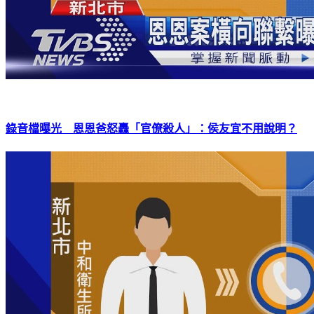
錄音檔曝光 恩恩爸怒轟「官僚殺人」：侯友宜不用說明？