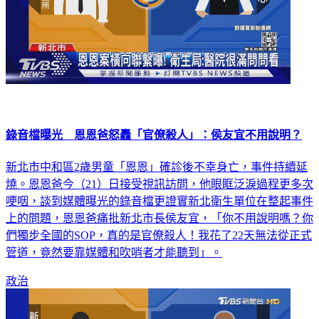
錄音檔曝光 恩恩爸怒轟「官僚殺人」：侯友宜不用說明？
新北市中和區2歲男童「恩恩」確診後不幸身亡，事件持續延
燒。恩恩爸今（21）日接受視訊訪問，他眼眶泛淚過程更多次
哽咽，談到媒體曝光的錄音檔更證實新北衛生單位在整起事件
上的問題，恩恩爸痛批新北市長侯友宜，「你不用說明嗎？你
們獨步全國的SOP，真的是官僚殺人！我花了22天無法從正式
管道，竟然要靠媒體和吹哨者才能聽到」。
政治