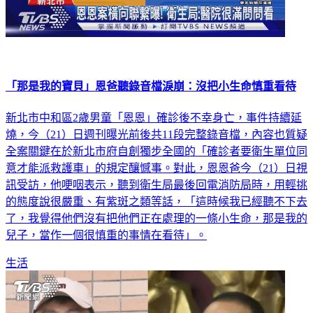
「那是我的寶貝」恩爸聽錄音檔淚崩：沒把小生命慎重看待
新北市中和區2歲男童「恩恩」確診後不幸身亡，事件持續延
燒，今（21）日週刊曝光前後共11段完整錄音檔，內容也質疑
全案關鍵在於新北市府自創獨步全國的「確診者要衛生單位同
意才能派救護車」的規定釀憾事。對此，恩恩爸今（21）日視
訊受訪，他哽咽表示，聽到衛生局最後回電消防局時，用輕挑
的態度說很嚴重、有紫斑之類等話，「這時候我已經聽不下去
了，我覺得他們沒有把他們正在處理的一條小生命，那是我的
兒子，當作一個很慎重的事情在看待」。
生活