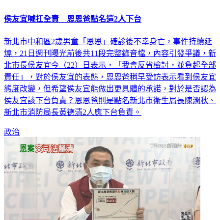
侯友宜喊扛全責 恩恩爸點名這2人下台
新北市中和區2歲男童「恩恩」確診後不幸身亡，事件持續延
燒，21日週刊曝光前後共11段完整錄音檔，內容引發爭議，新
北市長侯友宜今（22）日表示，「我會反省檢討，並負起全部
責任」，對於侯友宜的表態，恩恩爸稍早受訪表示看到侯友宜
態度改變，但希望侯友宜能做出更具體的承諾，對於是否認為
侯友宜該下台負責？恩恩爸則是點名新北市衛生局長陳潤秋、
新北市消防局長黃德清2人應下台負責。
政治