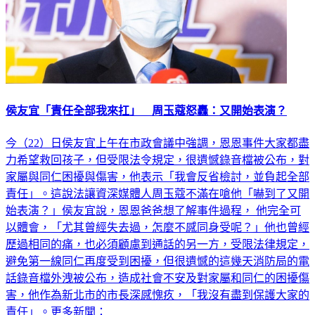
侯友宜「責任全部我來扛」 周玉蔻怒轟：又開始表演？
今（22）日侯友宜上午在市政會議中強調，恩恩事件大家都盡
力希望救回孩子，但受限法令規定，很遺憾錄音檔被公布，對
家屬與同仁困擾與傷害，他表示「我會反省檢討，並負起全部
責任」。這說法讓資深媒體人周玉蔻不滿在嗆他「嚇到了又開
始表演？」侯友宜說，恩恩爸爸想了解事件過程， 他完全可
以體會，「尤其曾經失去過，怎麼不感同身受呢？」他也曾經
歷過相同的痛，也必須顧慮到通話的另一方，受限法律規定，
避免第一線同仁再度受到困擾，但很遺憾的這幾天消防局的電
話錄音檔外洩被公布，造成社會不安及對家屬和同仁的困擾傷
害，他作為新北市的市長深感愧疚，「我沒有盡到保護大家的