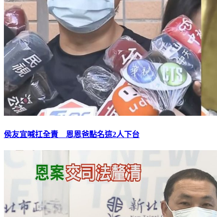
侯友宜喊扛全責 恩恩爸點名這2人下台