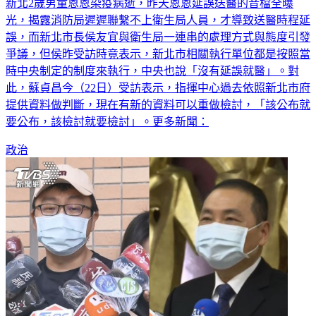
新北2歲男童恩恩染疫病逝，昨天恩恩延誤送醫的音檔全曝
光，揭露消防局遲遲聯繫不上衛生局人員，才導致送醫時程延
誤，而新北市長侯友宜與衛生局一連串的處理方式與態度引發
爭議，但侯昨受訪時竟表示，新北市相關執行單位都是按照當
時中央制定的制度來執行，中央也說「沒有延誤就醫」。對
此，蘇貞昌今（22日）受訪表示，指揮中心過去依照新北市府
提供資料做判斷，現在有新的資料可以重做檢討，「該公布就
要公布，該檢討就要檢討」。更多新聞：
政治