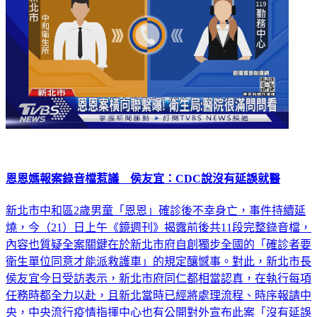
恩恩媽報案錄音檔惹議 侯友宜：CDC說沒有延誤就醫
新北市中和區2歲男童「恩恩」確診後不幸身亡，事件持續延
燒，今（21）日上午《鏡週刊》揭露前後共11段完整錄音檔，
內容也質疑全案關鍵在於新北市府自創獨步全國的「確診者要
衛生單位同意才能派救護車」的規定釀憾事。對此，新北市長
侯友宜今日受訪表示，新北市府同仁都相當認真，在執行每項
任務時都全力以赴，且新北當時已經將處理流程、時序報請中