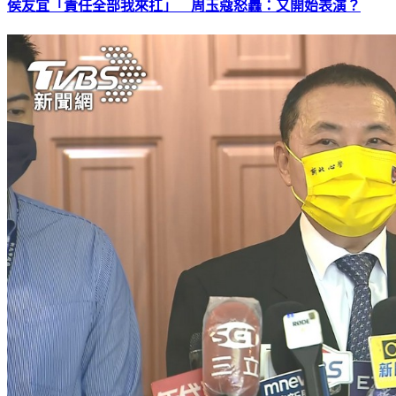
侯友宜「責任全部我來扛」 周玉蔻怒轟：又開始表演？