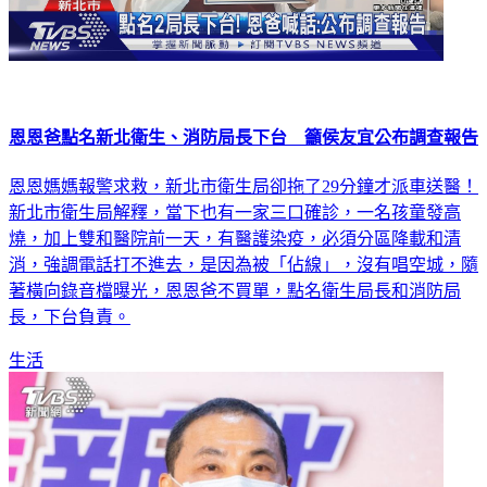
恩恩爸點名新北衛生、消防局長下台 籲侯友宜公布調查報告
恩恩媽媽報警求救，新北市衛生局卻拖了29分鐘才派車送醫！
新北市衛生局解釋，當下也有一家三口確診，一名孩童發高
燒，加上雙和醫院前一天，有醫護染疫，必須分區降載和清
消，強調電話打不進去，是因為被「佔線」，沒有唱空城，隨
著橫向錄音檔曝光，恩恩爸不買單，點名衛生局長和消防局
長，下台負責。
生活