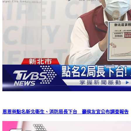
恩恩爸點名新北衛生、消防局長下台 籲侯友宜公布調查報告