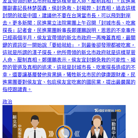
議。民進黨團上午舉行記者會批侯，「吃案掩飾不了真相，侯
友宜帶領的新北市府就是這樣草菅人命、壓制真相」。民進黨
團副書記長林楚茵轟，侯封急救、封揭弊、封真相，過去這樣
封閉的就是中國，建議他不要在台灣當市長，可以飛到對岸
去。更多新聞：民進黨立法院黨團上午召開「封城市長、吃案
探長」記者會，民進黨團幹事長鄭運鵬說明，恩恩的不幸事件
已經兩個半月，侯友宜帶領的新北市政府一再掩蓋真相，最關
鍵的資訊從一開始說「要給就給」，到最後卻發現都被吃案，
這就是所謂的漢子探長，他所帶領的新北市政府就是這樣草菅
人命、壓制真相。鄭運鵬表示，侯友宜封鎖急救的可能性、揭
弊的管道及真相的追求，這就是封城市長、吃案探長造成的不
幸，還要讓基層替他背黑鍋，犧牲新北市民的健康跟財產，民
進黨團要對侯友宜、包庇侯友宜吃案的國民黨，提出最嚴厲的
指控跟譴責。
政治