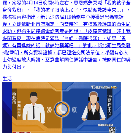
燒，今（21）日曝光前後共11段完整錄音檔，其中一段音檔揭
露，案發的4月14日晚間6時左右，恩恩媽急哭喊「我的孩子全
身發紫斑」、「我的孩子眼睛上吊了、快點派救護車來…」，
據檔案內容指出，新北消防局119勤務中心接獲恩恩媽電話
後，立即依新北市府規定，向當時唯一有權派救護車的衛生局
求助，但衛生局接聽電話者竟是回說，「皮膚有紫斑，好！我
來問看麥，現在病院足滿欸（台語，醫院很滿），如果（恩
媽）有再進線的話，就請她稍等吧！」對此，新北衛生局急發
6點聲明，所有資料證據，都已經送交司法單位，呼籲有心人
士勿過度放大解讀、惡意曲解同仁通話中語氣，抹煞同仁的努
力與付出。
生活