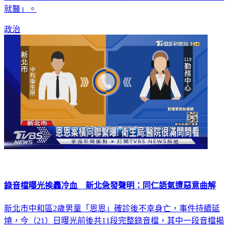
央，中央流行疫情指揮中心也有公開對外宣布此案「沒有延誤
就醫」。
政治
錄音檔曝光挨轟冷血 新北急發聲明：同仁語氣遭惡意曲解
新北市中和區2歲男童「恩恩」確診後不幸身亡，事件持續延