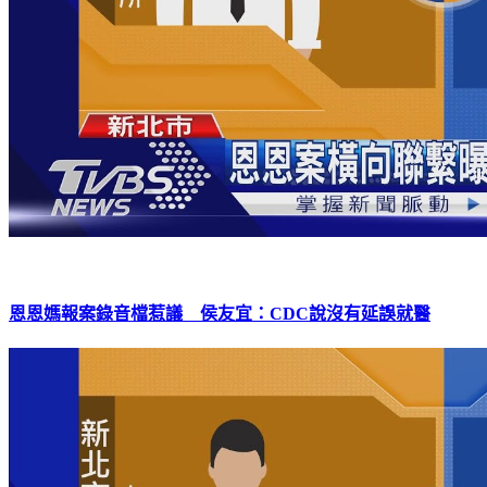
恩恩媽報案錄音檔惹議 侯友宜：CDC說沒有延誤就醫