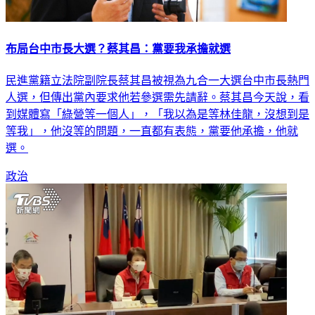
布局台中市長大選？蔡其昌：黨要我承擔就選
民進黨籍立法院副院長蔡其昌被視為九合一大選台中市長熱門
人選，但傳出黨內要求他若參選需先請辭。蔡其昌今天說，看
到媒體寫「綠營等一個人」，「我以為是等林佳龍，沒想到是
等我」，他沒等的問題，一直都有表態，黨要他承擔，他就
選。
政治