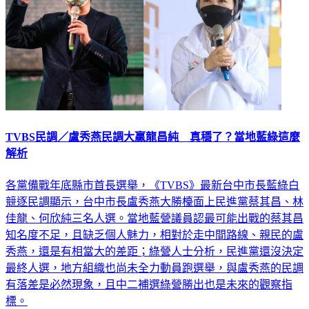
TVBS民調／盧秀燕民調大贏龍昌純 真穩了？當地藍綠這麼
解析
各黨備戰年底縣市首長選舉，《TVBS》最新台中市長藍綠白
競逐民調顯示，台中市長盧秀燕大勝檯面上民進黨蔡其昌、林
佳龍、何欣純三名人選。當地藍營議員認最可能出戰的蔡其昌
知名度不足，且缺乏個人魅力，相對於走中間路線、親民的盧
秀燕，還是有相當大的差距；綠營人士分析，民進黨還沒決定
最終人選，地方組織也尚未全力動員跑選舉，與盧秀燕的民調
有落差是必然現象，且中二補選綠營勝出也是未來的觀察指
標。