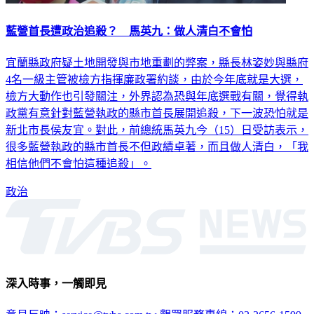
藍營首長遭政治追殺？ 馬英九：做人清白不會怕
宜蘭縣政府疑土地開發與市地重劃的弊案，縣長林姿妙與縣府
4名一級主管被檢方指揮廉政署約談，由於今年底就是大選，
檢方大動作也引發關注，外界認為恐與年底選戰有關，覺得執
政黨有意針對藍營執政的縣市首長展開追殺，下一波恐怕就是
新北市長侯友宜。對此，前總統馬英九今（15）日受訪表示，
很多藍營執政的縣市首長不但政績卓著，而且做人清白，「我
相信他們不會怕這種追殺」。
政治
深入時事，一觸即見