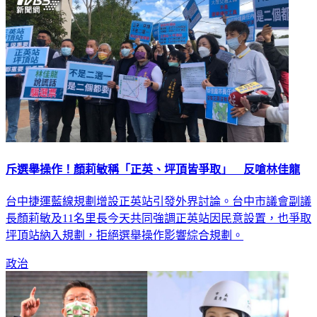
斥選舉操作！顏莉敏稱「正英、坪頂皆爭取」 反嗆林佳龍
台中捷運藍線規劃增設正英站引發外界討論。台中市議會副議
長顏莉敏及11名里長今天共同強調正英站因民意設置，也爭取
坪頂站納入規劃，拒絕選舉操作影響綜合規劃。
政治