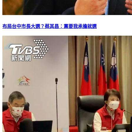
布局台中市長大選？蔡其昌：黨要我承擔就選