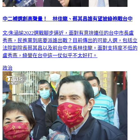
中二補選創高聲量！ 林佳龍、蔡其昌誰有望披綠袍戰台中
文/朱涵瑜2022選戰腳步逼近，面對有意拚連任的台中市長盧
秀燕，民進黨到底要派誰出戰？目前傳出的可能人選，包括立
法院副院長蔡其昌以及前台中市長林佳龍。面對支持度不低的
盧秀燕，綠營在台中這一仗似乎不太好打。
政治