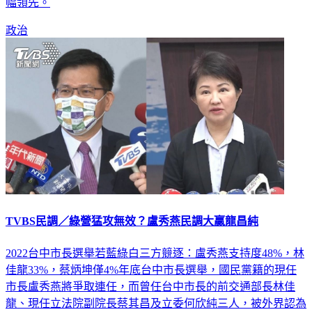
幅領先。
政治
TVBS民調／綠營猛攻無效？盧秀燕民調大贏龍昌純
2022台中市長選舉若藍綠白三方競逐：盧秀燕支持度48%，林
佳龍33%，蔡炳坤僅4%年底台中市長選舉，國民黨籍的現任
市長盧秀燕將爭取連任，而曾任台中市長的前交通部長林佳
龍、現任立法院副院長蔡其昌及立委何欣純三人，被外界認為