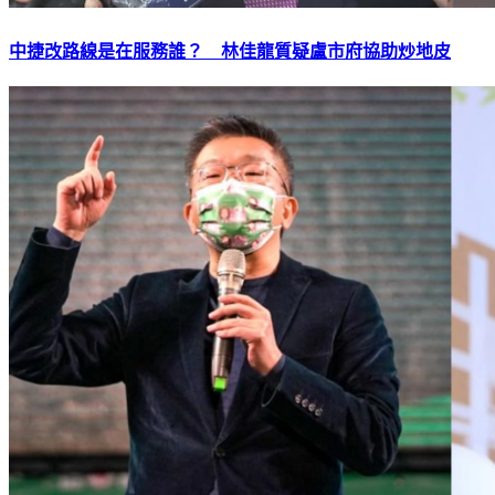
中捷改路線是在服務誰？ 林佳龍質疑盧市府協助炒地皮