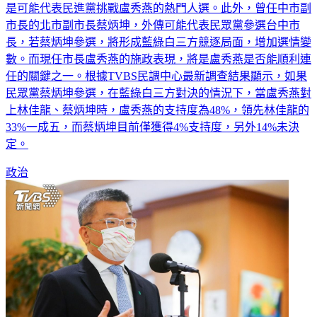
是可能代表民進黨挑戰盧秀燕的熱門人選。此外，曾任中市副
市長的北市副市長蔡炳坤，外傳可能代表民眾黨參選台中市
長，若蔡炳坤參選，將形成藍綠白三方競逐局面，增加選情變
數。而現任市長盧秀燕的施政表現，將是盧秀燕是否能順利連
任的關鍵之一。根據TVBS民調中心最新調查結果顯示，如果
民眾黨蔡炳坤參選，在藍綠白三方對決的情況下，當盧秀燕對
上林佳龍、蔡炳坤時，盧秀燕的支持度為48%，領先林佳龍的
33%一成五，而蔡炳坤目前僅獲得4%支持度，另外14%未決
定。
政治