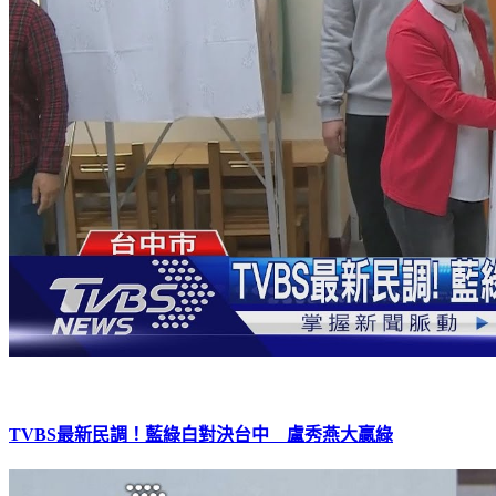
TVBS最新民調！藍綠白對決台中 盧秀燕大贏綠