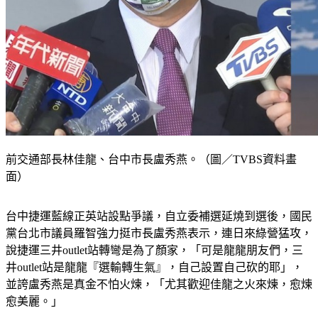
前交通部長林佳龍、台中市長盧秀燕。（圖／TVBS資料畫
面）
台中捷運藍線正英站設點爭議，自立委補選延燒到選後，國民
黨台北市議員羅智強力挺市長盧秀燕表示，連日來綠營猛攻，
說捷運三井outlet站轉彎是為了顏家，「可是龍龍朋友們，三
井outlet站是龍龍『選輸轉生氣』，自己設置自己砍的耶」，
並誇盧秀燕是真金不怕火煉，「尤其歡迎佳龍之火來煉，愈煉
愈美麗。」