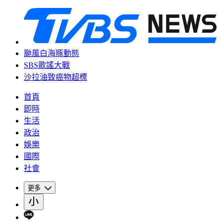
颱風白海豚動態
SBS歌謠大戰
沙拉油致癌物超標
首頁
即時
生活
政治
娛樂
國際
社會
更多