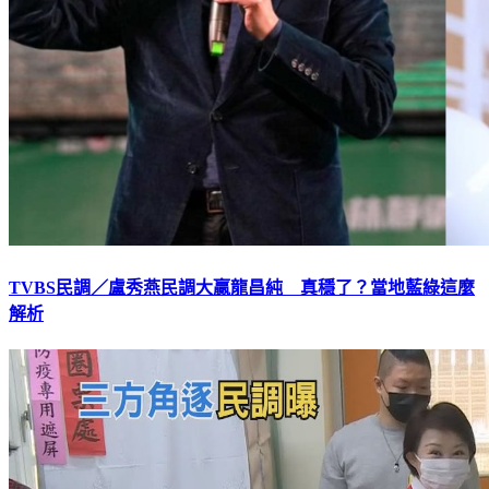
TVBS民調／盧秀燕民調大贏龍昌純 真穩了？當地藍綠這麼
解析