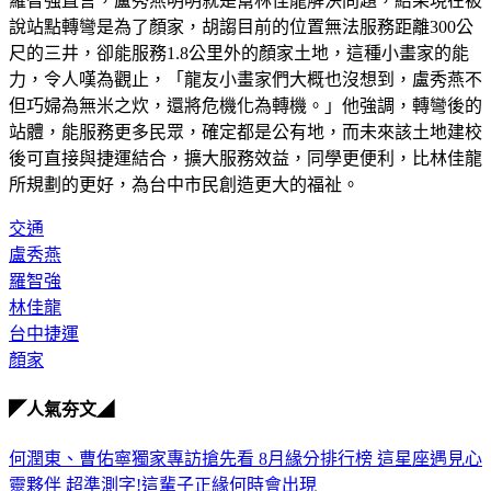
羅智強直言，盧秀燕明明就是幫林佳龍解決問題，結果現在被
說站點轉彎是為了顏家，胡謅目前的位置無法服務距離300公
尺的三井，卻能服務1.8公里外的顏家土地，這種小畫家的能
力，令人嘆為觀止，「龍友小畫家們大概也沒想到，盧秀燕不
但巧婦為無米之炊，還將危機化為轉機。」他強調，轉彎後的
站體，能服務更多民眾，確定都是公有地，而未來該土地建校
後可直接與捷運結合，擴大服務效益，同學更便利，比林佳龍
所規劃的更好，為台中市民創造更大的福祉。
交通
盧秀燕
羅智強
林佳龍
台中捷運
顏家
◤人氣夯文◢
何潤東、曹佑寧獨家專訪搶先看
8月緣分排行榜 這星座遇見心
靈夥伴
超準測字!這輩子正緣何時會出現