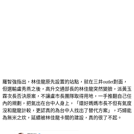
羅智強指出，林佳龍原先設置的站點，就在三井outlet對面，
但選輸盧秀燕之後，高升交通部長的林佳龍突然變臉，派黃玉
霖次長否決原案，不讓盧市長團隊取得用地，一手推翻自己任
內的規劃，把氣出在台中人身上，「還好媽媽市長不但有氣度
沒和龍龍計較，更認真的為台中人找出了替代方案」，巧婦能
為無米之炊，延續被林佳龍卡關的建設，真的很了不起。