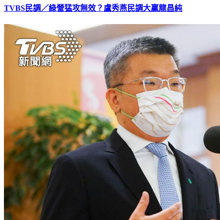
TVBS民調／綠營猛攻無效？盧秀燕民調大贏龍昌純