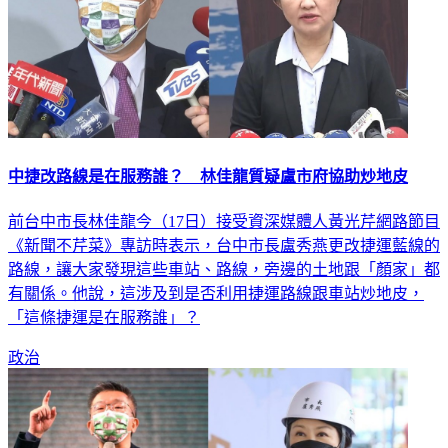
中捷改路線是在服務誰？ 林佳龍質疑盧市府協助炒地皮
前台中市長林佳龍今（17日）接受資深媒體人黃光芹網路節目
《新聞不芹菜》專訪時表示，台中市長盧秀燕更改捷運藍線的
路線，讓大家發現這些車站、路線，旁邊的土地跟「顏家」都
有關係。他說，這涉及到是否利用捷運路線跟車站炒地皮，
「這條捷運是在服務誰」？
政治