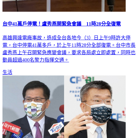
台中41萬戶停電！盧秀燕開緊急會議 11時28分全復電
高雄興達電廠事故，造成全台各地今（3）日上午9時許大停
電，台中停電41萬多戶，於上午11時28分全部復電。台中市長
盧秀燕上午召開緊急應變會議，要求各局處立即處置，同時也
動員超過400名警力指揮交通。
生活