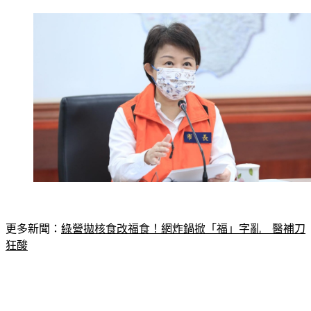
更多新聞：
綠營拋核食改福食！網炸鍋掀「福」字亂　醫補刀
狂酸