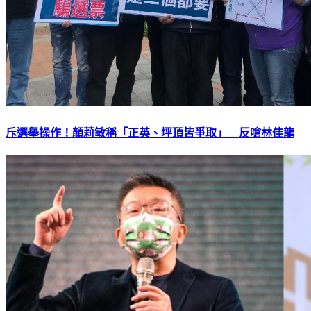
斥選舉操作！顏莉敏稱「正英、坪頂皆爭取」 反嗆林佳龍