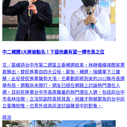
中二補選3大將被點名！下屆他最有望一搏市長之位
文／葛緯詩台中市第二選區立委補選結束，林靜儀橫掃顏家票
倉勝出，替民進黨自四大公投、罷免、補選，接續拿下三連
勝，此役使民進黨聲勢大漲，也牽動即將到來的2022縣市長選
舉布局，選戰尚未開打，網友已經在網路上討論熱門潛在人
選。目前民進黨台中市長高聲量的熱門潛在人選，包括前台中
市長林佳龍、立法院副院長蔡其昌，就連才剛被罷免的台中前
立委陳柏惟，也意外成為這波討論聲浪中的對象。
政治