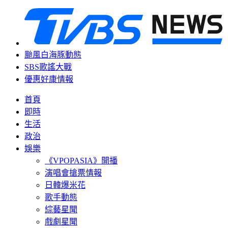
颱風白海豚動態
SBS歌謠大戰
優惠好康情報
首頁
即時
生活
政治
娛樂
《VPOPASIA》開播
演唱會搶票情報
日韓爆米花
歌手動態
綜藝星聞
戲劇星聞