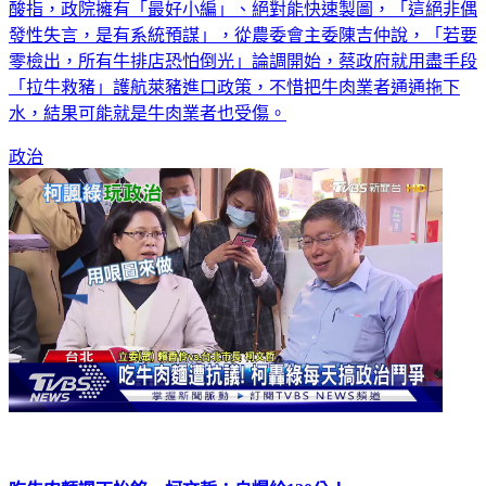
酸指，政院擁有「最好小編」、絕對能快速製圖，「這絕非偶
發性失言，是有系統預謀」，從農委會主委陳吉仲說，「若要
零檢出，所有牛排店恐怕倒光」論調開始，蔡政府就用盡手段
「拉牛救豬」護航萊豬進口政策，不惜把牛肉業者通通拖下
水，結果可能就是牛肉業者也受傷。
政治