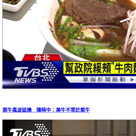
萊牛風波延燒 陳時中：美牛不等於萊牛