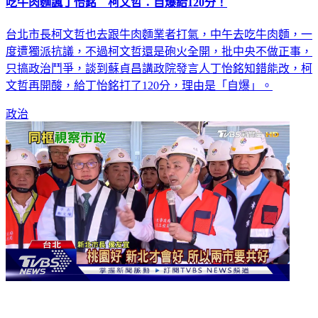
吃牛肉麵諷丁怡銘 柯文哲：自爆給120分！
台北市長柯文哲也去跟牛肉麵業者打氣，中午去吃牛肉麵，一
度遭獨派抗議，不過柯文哲還是砲火全開，批中央不做正事，
只搞政治鬥爭，談到蘇貞昌講政院發言人丁怡銘知錯能改，柯
文哲再開酸，給丁怡銘打了120分，理由是「自爆」。
政治