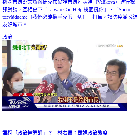
桃園市長鄭文燦與捷克布爾諾市長凡寇娃（Vaňková）進行視
訊對談，互相寫下「Taiwan Can Help 桃園挺你」、「Spolu
tozvládneme（我們必能攜手克服一切）」打氣，談防疫並盼結
友好城市。
政治
諷柯「政治精算師」？ 林右昌：是講政治態度