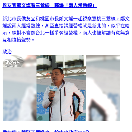
侯友宜鄭文燦看三鶯線 鄭爆「兩人常熱線」
新北市長侯友宜和桃園市長鄭文燦一起視察鶯桃三鶯線，鄭文
燦說兩人經常熱線，甚至直接講經營權就是新北的，似乎在暗
示，絕對不會像台北一樣爭奪經營權，兩人也被解讀有意無意
互相拉抬聲勢。
政治