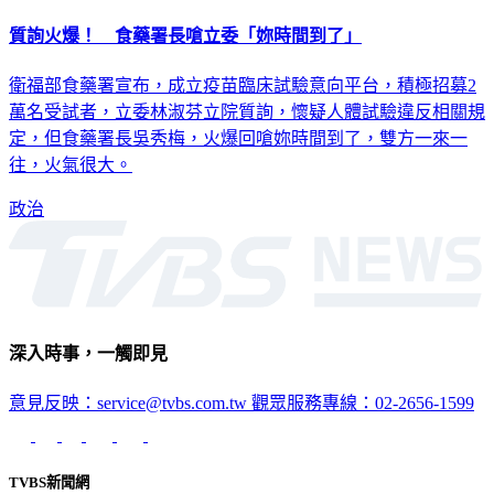
質詢火爆！ 食藥署長嗆立委「妳時間到了」
衛福部食藥署宣布，成立疫苗臨床試驗意向平台，積極招募2
萬名受試者，立委林淑芬立院質詢，懷疑人體試驗違反相關規
定，但食藥署長吳秀梅，火爆回嗆妳時間到了，雙方一來一
往，火氣很大。
政治
深入時事，一觸即見
意見反映：service@tvbs.com.tw
觀眾服務專線：02-2656-1599
TVBS新聞網