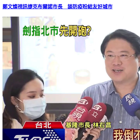
鄭文燦視訊捷克布爾諾市長 談防疫盼結友好城市