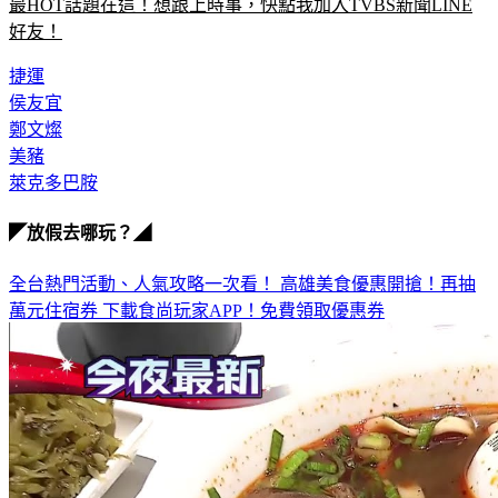
最HOT話題在這！想跟上時事，快點我加入TVBS新聞LINE
好友！
捷運
侯友宜
鄭文燦
美豬
萊克多巴胺
◤放假去哪玩？◢
全台熱門活動、人氣攻略一次看！
高雄美食優惠開搶！再抽
萬元住宿券
下載食尚玩家APP！免費領取優惠券