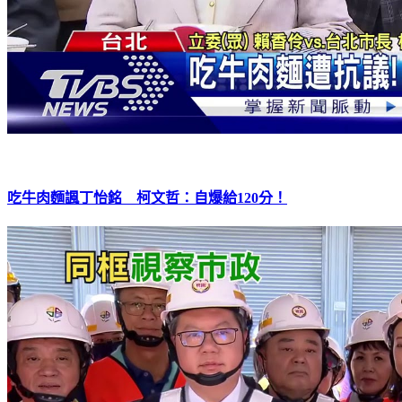
吃牛肉麵諷丁怡銘 柯文哲：自爆給120分！