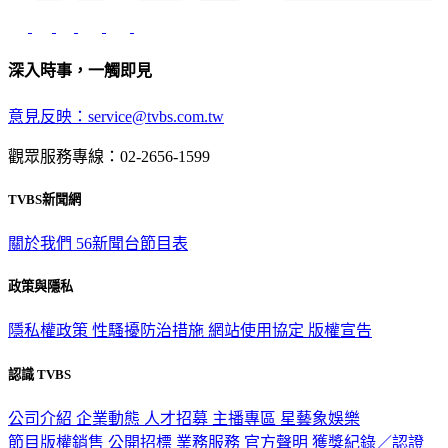
深入時事，一觸即見
意見反映：service@tvbs.com.tw
觀眾服務專線：02-2656-1599
TVBS新聞網
關於我們
56新聞台節目表
政策與隱私
隱私權政策
性騷擾防治措施
網站使用協定
版權宣告
認識 TVBS
公司介紹
企業動態
人才招募
主播專區
星藝象娛樂
節目版權銷售
公開招標
業務服務
官方聲明
獲獎紀錄／認證