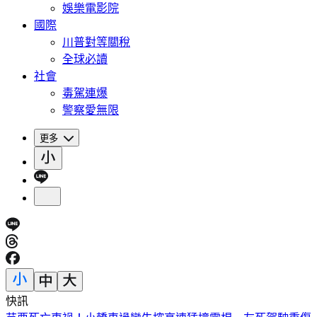
娛樂電影院
國際
川普對等關稅
全球必讀
社會
毒駕連爆
警察愛無限
更多
快訊