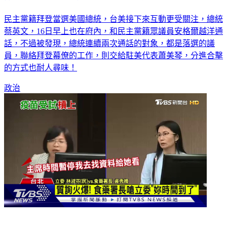
民主黨籍拜登當選美國總統，台美接下來互動更受關注，總統
蔡英文，16日早上也在府內，和民主黨籍眾議員安格爾越洋通
話，不過被發現，總統連續兩次通話的對象，都是落選的議
員，聯絡拜登幕僚的工作，則交給駐美代表蕭美琴，分進合擊
的方式也耐人尋味！
政治