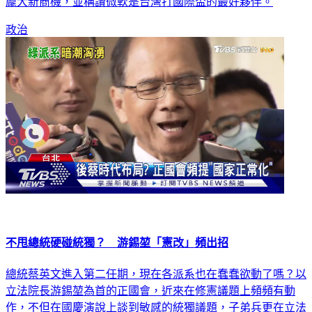
龐大新商機，並稱讚微軟是台灣打國際盃的最好夥伴。
政治
不甩總統硬碰統獨？ 游錫堃「憲改」頻出招
總統蔡英文進入第二任期，現在各派系也在蠢蠢欲動了嗎？以
立法院長游錫堃為首的正國會，近來在修憲議題上頻頻有動
作，不但在國慶演說上談到敏感的統獨議題，子弟兵更在立法