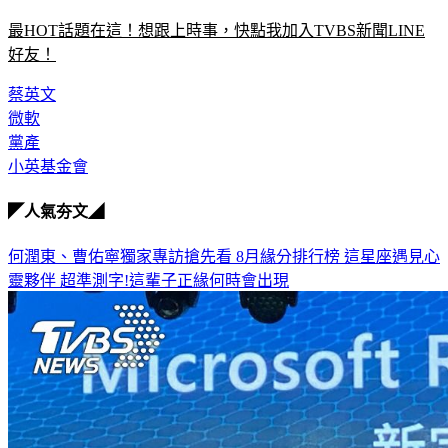
最HOT話題在這！想跟上時事，快點我加入TVBS新聞LINE
好友！
蔡英文
微軟
黨產
小英基金會
◤人氣夯文◢
何潤東、曹佑寧獨家專訪搶先看
8月緣分排行榜 這星座遇見心
靈夥伴
超準測字!這輩子正緣何時會出現