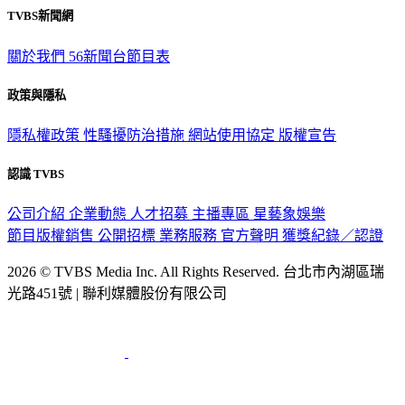
TVBS新聞網
關於我們
56新聞台節目表
政策與隱私
隱私權政策
性騷擾防治措施
網站使用協定
版權宣告
認識 TVBS
公司介紹
企業動態
人才招募
主播專區
星藝象娛樂
節目版權銷售
公開招標
業務服務
官方聲明
獲獎紀錄／認證
2026 © TVBS Media Inc. All Rights Reserved. 台北市內湖區瑞
光路451號 | 聯利媒體股份有限公司