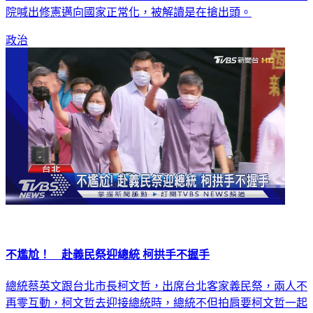
院喊出修憲邁向國家正常化，被解讀是在搶出頭。
政治
不尷尬！ 赴義民祭迎總統 柯拱手不握手
總統蔡英文跟台北市長柯文哲，出席台北客家義民祭，兩人不
再零互動，柯文哲去迎接總統時，總統不但拍肩要柯文哲一起