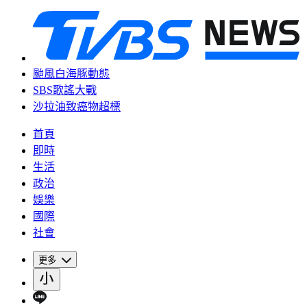
颱風白海豚動態
SBS歌謠大戰
沙拉油致癌物超標
首頁
即時
生活
政治
娛樂
國際
社會
更多