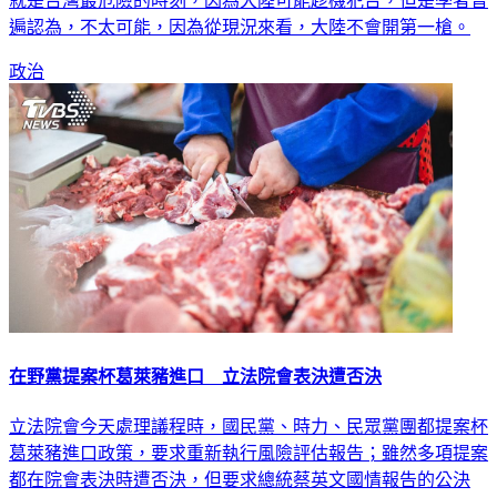
就是台灣最危險的時刻，因為大陸可能趁機犯台，但是學者普
遍認為，不太可能，因為從現況來看，大陸不會開第一槍。
政治
在野黨提案杯葛萊豬進口 立法院會表決遭否決
立法院會今天處理議程時，國民黨、時力、民眾黨團都提案杯
葛萊豬進口政策，要求重新執行風險評估報告；雖然多項提案
都在院會表決時遭否決，但要求總統蔡英文國情報告的公決