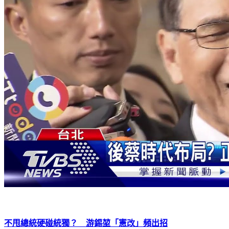
不甩總統硬碰統獨？ 游錫堃「憲改」頻出招