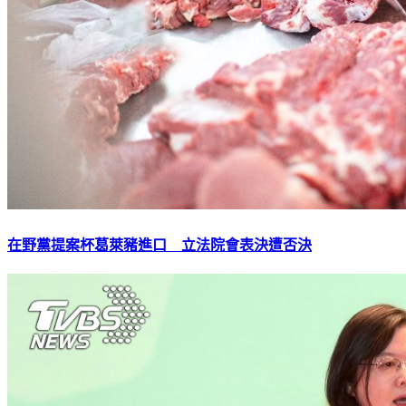
在野黨提案杯葛萊豬進口 立法院會表決遭否決