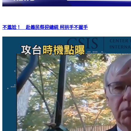
不尷尬！ 赴義民祭迎總統 柯拱手不握手