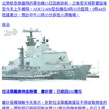
立榮航空高雄飛的軍包機15日因故返航，之後受天候影響延後
至今天上午補飛。ATR72-600型包機在8時35分起飛，9時44分
抵達東沙，預計中午11時35分返抵小港機場。
政治
拉法葉艦案佣金賠償 審計部：已追回252億元
審計長陳瑞敏今天表示，針對拉法葉艦案違反不得收取佣金的
條款，國防部已經追回新台幣252億元的佣金賠償，也已入國