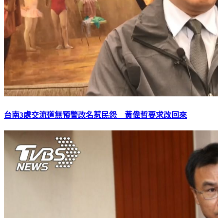
台南3處交流道無預警改名惹民怨 黃偉哲要求改回來