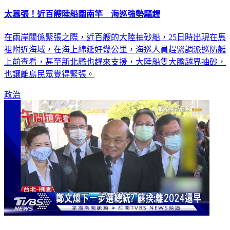
太囂張！近百艘陸船圍南竿 海巡強勢驅趕
在兩岸關係緊張之際，近百艘的大陸抽砂船，25日時出現在馬
祖附近海域，在海上綿延好幾公里，海巡人員趕緊調派巡防艇
上前查看，甚至新北艦也趕來支援，大陸船隻大膽越界抽砂，
也讓離島民眾覺得緊張。
政治