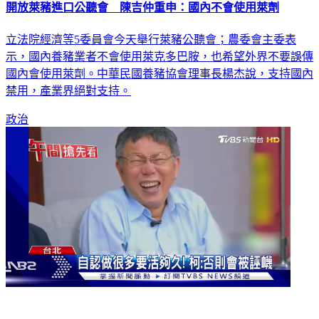
開放萊豬進口公聽會 陳吉仲重申：國內不會使用萊劑
立法院經濟等5委員會今天舉行萊豬公聽會；農委會主委表
示，國內養豬業者不會使用萊克多巴胺，也希望外界不要誤傳
國內會使用萊劑。中華民國養豬協會理事長楊杰說，支持國內
禁用，產業界絕對支持。
政治