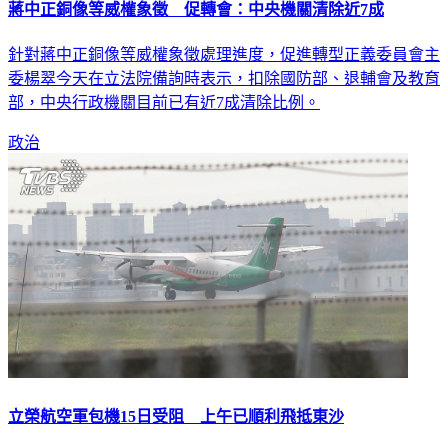
蔣中正銅像等威權象徵 促轉會：中央機關清除近7成
針對蔣中正銅像等威權象徵處理進度，促進轉型正義委員會主
委楊翠今天在立法院備詢時表示，扣除國防部、退輔會及教育
部，中央行政機關目前已有近7成清除比例。
政治
立榮航空軍包機15日受阻 上午已順利飛抵東沙