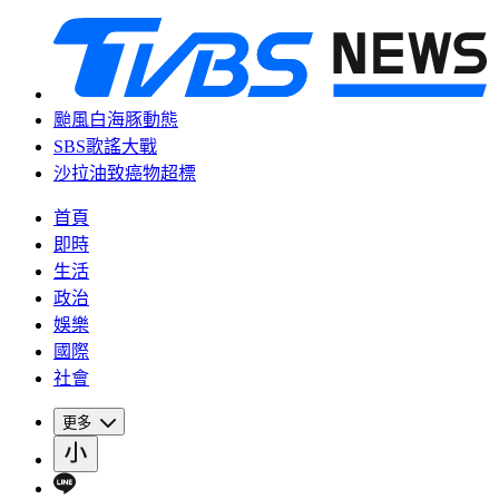
颱風白海豚動態
SBS歌謠大戰
沙拉油致癌物超標
首頁
即時
生活
政治
娛樂
國際
社會
更多