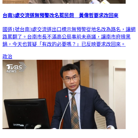
台南3處交流道無預警改名惹民怨 黃偉哲要求改回來
國道1號台南3處交流道出口標示無預警從地名改為路名，讓網
路罵翻了。台南市長不滿高公局事前未商議，讓南市府揹黑
鍋，今天也質疑「有改的必要嗎？」已反映要求改回來。
政治