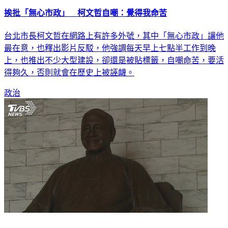
挨批「無心市政」 柯文哲自嘲：覺得我命苦
台北市長柯文哲在網路上有許多外號，其中「無心市政」讓他
最在意，也釋出影片反駁，他強調每天早上七點半工作到晚
上，也推出不少大型建設，卻還是被貼標籤，自嘲命苦，要活
得夠久，否則就會在歷史上被誣衊。
政治