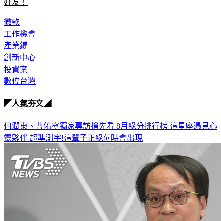
好友！
微軟
工作機會
產業鏈
創新中心
投資案
數位台灣
◤人氣夯文◢
何潤東、曹佑寧獨家專訪搶先看
8月緣分排行榜 這星座遇見心
靈夥伴
超準測字!這輩子正緣何時會出現