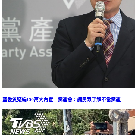
藍委質疑編150萬大內宣 黨產會：讓民眾了解不當黨產