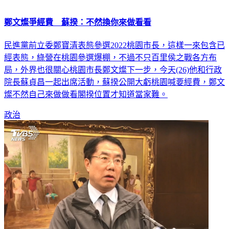
鄭文燦爭經費 蘇揆：不然換你來做看看
民進黨前立委鄭寶清表態參選2022桃園市長，這樣一來包含已
經表態，綠營在桃園參選爆棚，不過不只百里侯之戰各方布
局，外界也很關心桃園市長鄭文燦下一步，今天(26)他和行政
院長蘇貞昌一起出席活動，蘇揆公開大虧桃園喊要經費，鄭文
燦不然自己來做做看閣揆位置才知道當家難。
政治