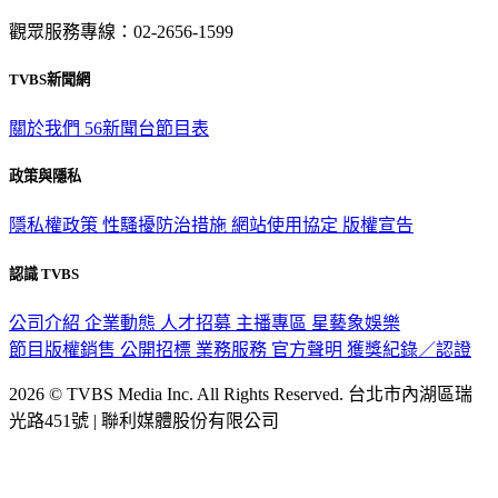
觀眾服務專線：02-2656-1599
TVBS新聞網
關於我們
56新聞台節目表
政策與隱私
隱私權政策
性騷擾防治措施
網站使用協定
版權宣告
認識 TVBS
公司介紹
企業動態
人才招募
主播專區
星藝象娛樂
節目版權銷售
公開招標
業務服務
官方聲明
獲獎紀錄／認證
2026 © TVBS Media Inc. All Rights Reserved. 台北市內湖區瑞
光路451號 | 聯利媒體股份有限公司