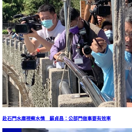
赴石門水庫視察水情 蘇貞昌：公部門做事要有效率