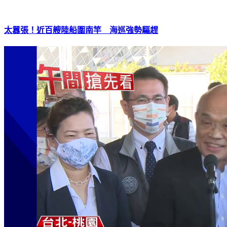
太囂張！近百艘陸船圍南竿 海巡強勢驅趕