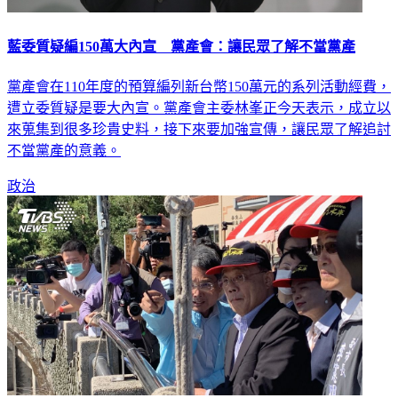
藍委質疑編150萬大內宣 黨產會：讓民眾了解不當黨產
黨產會在110年度的預算編列新台幣150萬元的系列活動經費，
遭立委質疑是要大內宣。黨產會主委林峯正今天表示，成立以
來蒐集到很多珍貴史料，接下來要加強宣傳，讓民眾了解追討
不當黨產的意義。
政治