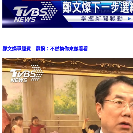
鄭文燦爭經費 蘇揆：不然換你來做看看