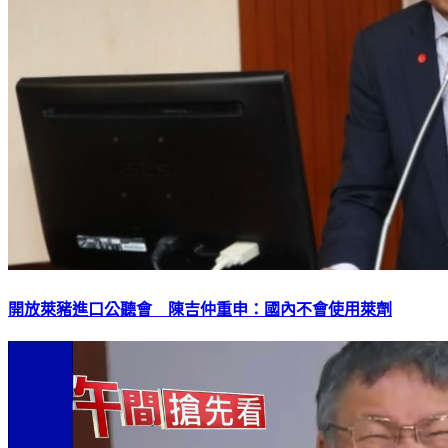
開放萊豬進口公聽會 陳吉仲重申：國內不會使用萊劑