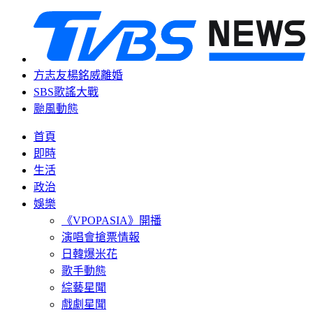
方志友楊銘威離婚
SBS歌謠大戰
颱風動態
首頁
即時
生活
政治
娛樂
《VPOPASIA》開播
演唱會搶票情報
日韓爆米花
歌手動態
綜藝星聞
戲劇星聞