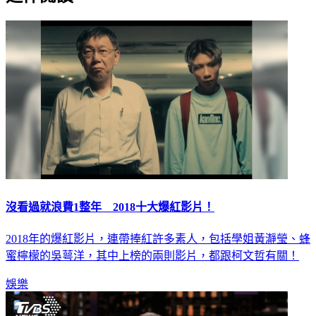
沒看過就浪費1整年 2018十大爆紅影片！
2018年的爆紅影片，連帶捧紅許多素人，包括學姐黃瀞瑩、蜂
蜜檸檬的吳萼洋，其中上榜的兩則影片，都跟柯文哲有關！
娛樂