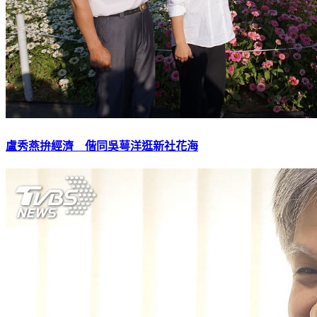
盧秀燕拚經濟 偕同吳萼洋逛新社花海