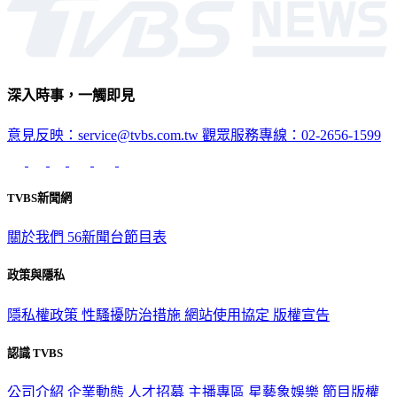
深入時事，一觸即見
意見反映：service@tvbs.com.tw
觀眾服務專線：02-2656-1599
TVBS新聞網
關於我們
56新聞台節目表
政策與隱私
隱私權政策
性騷擾防治措施
網站使用協定
版權宣告
認識 TVBS
公司介紹
企業動態
人才招募
主播專區
星藝象娛樂
節目版權