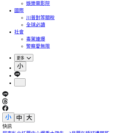
娛樂電影院
國際
川普對等關稅
全球必讀
社會
毒駕連爆
警察愛無限
更多
快訊