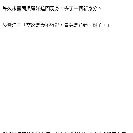
許久未露面吳萼洋這回現身，多了一個新身分。
吳蕚洋：「當然是義不容辭，畢竟是花蓮一份子。」