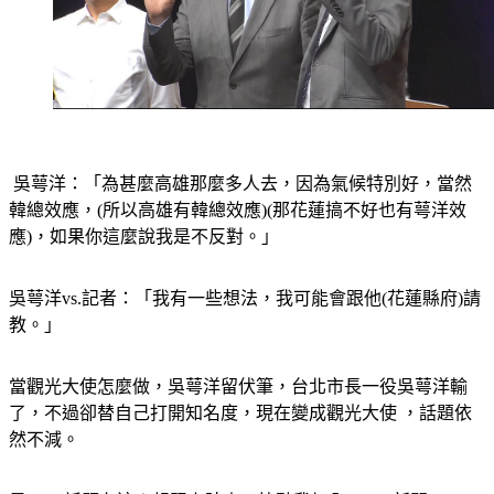
 吳萼洋：「為甚麼高雄那麼多人去，因為氣候特別好，當然
韓總效應，(所以高雄有韓總效應)(那花蓮搞不好也有萼洋效
應)，如果你這麼說我是不反對。」
吳萼洋vs.記者：「我有一些想法，我可能會跟他(花蓮縣府)請
教。」
當觀光大使怎麼做，吳萼洋留伏筆，台北市長一役吳萼洋輸
了，不過卻替自己打開知名度，現在變成觀光大使 ，話題依
然不減。