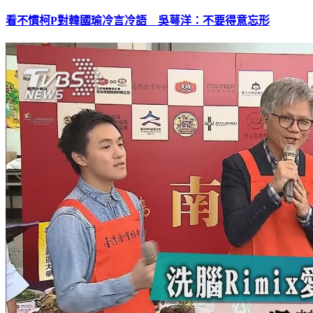
看不慣柯P對韓國瑜冷言冷語 吳萼洋：不要得意忘形