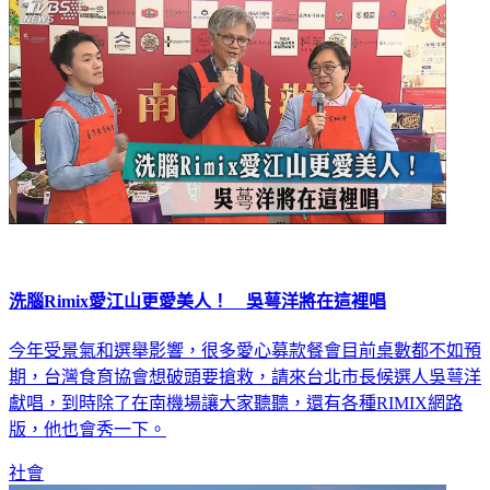
洗腦Rimix愛江山更愛美人！ 吳萼洋將在這裡唱
今年受景氣和選舉影響，很多愛心募款餐會目前桌數都不如預
期，台灣食育協會想破頭要搶救，請來台北市長候選人吳萼洋
獻唱，到時除了在南機場讓大家聽聽，還有各種RIMIX網路
版，他也會秀一下。
社會