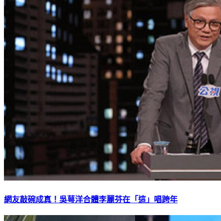
網友敲碗成真！吳萼洋合體李麗芬在「這」唱跨年