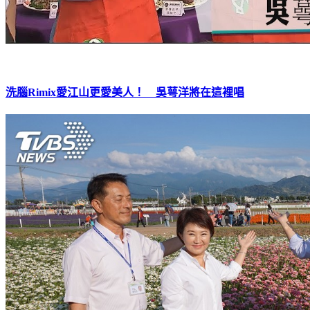
洗腦Rimix愛江山更愛美人！ 吳萼洋將在這裡唱