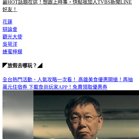
最HOT話題在這！想跟上時事，快點我加入TVBS新聞LINE
好友！
花蓮
辯論會
觀光大使
吳萼洋
蜂蜜檸檬
◤放假去哪玩？◢
全台熱門活動、人氣攻略一次看！
高雄美食優惠開搶！再抽
萬元住宿券
下載食尚玩家APP！免費領取優惠券