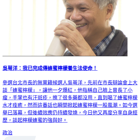
吳萼洋：我已完成傳蜂蜜檸檬養生法使命！
參選台北市長的無黨籍候選人吳蕚洋，先前在市長辯論會上大
談「蜂蜜檸檬」，讓他一夕爆紅，他指稱自己臉上曾長了小
瘤，手掌也有汗斑疹，擦了很多藥都沒用，直到喝了蜂蜜檸檬
水才痊癒，然而這番話也瞬間掀起蜂蜜檸檬一股風潮。如今選
舉已落幕，但後續效應仍持續發燒，今日他又再度分享自身經
歷，談起檸檬蜂蜜的強與好。
政治