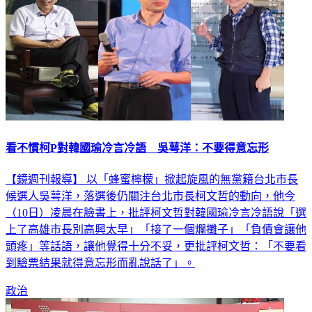
看不慣柯P對韓國瑜冷言冷語 吳萼洋：不要得意忘形
【鏡週刊報導】 以「蜂蜜檸檬」掀起旋風的無黨籍台北市長
候選人吳萼洋，落選後仍關注台北市長柯文哲的動向，他今
（10日）凌晨在臉書上，批評柯文哲對韓國瑜冷言冷語說「選
上了高雄市長別高興太早」「接了一個爛攤子」「負債會讓他
頭疼」等話語，讓他覺得十分不妥，更批評柯文哲：「不要看
到驗票結果就得意忘形而亂說話了」。
政治