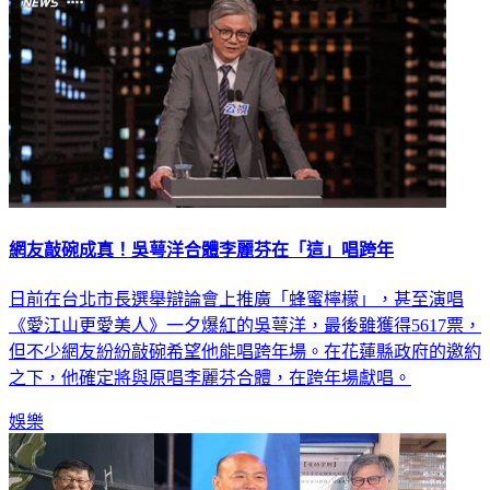
網友敲碗成真！吳萼洋合體李麗芬在「這」唱跨年
日前在台北市長選舉辯論會上推廣「蜂蜜檸檬」，甚至演唱
《愛江山更愛美人》一夕爆紅的吳萼洋，最後雖獲得5617票，
但不少網友紛紛敲碗希望他能唱跨年場。在花蓮縣政府的邀約
之下，他確定將與原唱李麗芬合體，在跨年場獻唱。
娛樂