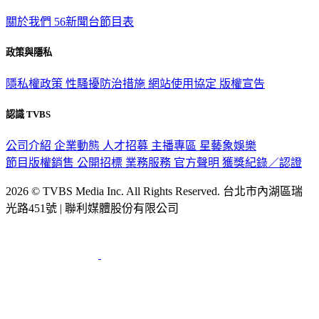
關於我們
56新聞台節目表
政策與隱私
隱私權政策
性騷擾防治措施
網站使用協定
版權宣告
認識 TVBS
公司介紹
企業動態
人才招募
主播專區
星藝象娛樂
節目版權銷售
公開招標
業務服務
官方聲明
獲獎紀錄／認證
2026 © TVBS Media Inc. All Rights Reserved. 台北市內湖區瑞
光路451號 | 聯利媒體股份有限公司