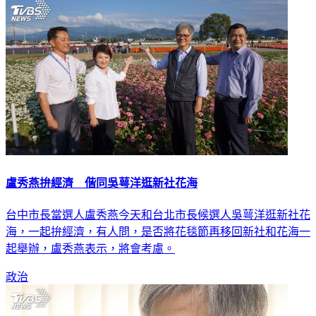
盧秀燕拚經濟 偕同吳萼洋逛新社花海
台中市長當選人盧秀燕今天和台北市長候選人吳萼洋逛新社花
海，一起拚經濟，有人問，是否將花毯節再移回新社和花海一
起舉辦，盧秀燕表示，將會考慮。
政治