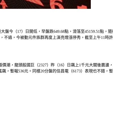
股大盤今（17）日開低，早盤跌649.68點，滑落至45159.5
果，不過，今被動元件族群再度上演亮燈漲停秀，截至上午11時許
潮，龍頭股國巨（2327）昨（16）日飆上1千元大關後震盪，截
飆，暫報536元。同樣20分盤的信昌電（6173）表現也不錯，暫