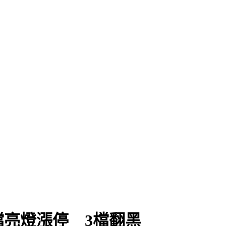
檔亮燈漲停 3檔翻黑