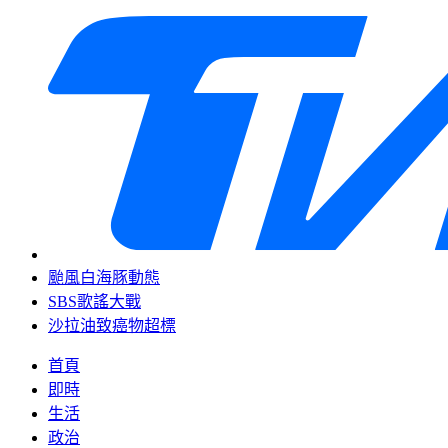
颱風白海豚動態
SBS歌謠大戰
沙拉油致癌物超標
首頁
即時
生活
政治