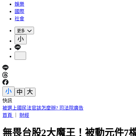
娛樂
國際
社會
更多
快訊
被選上國民法官該怎麼辦? 司法院廣告
首頁
｜
財經
無畏台股2大魔王！被動元件7