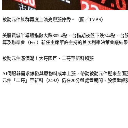
被動元件族群再度上演亮燈漲停秀。（圖／TVBS）
美股費城半導體指數大跌805.4點，台指期夜盤下跌744點，台
算及聯準會（Fed）新任主席華許主持的首次利率決策會議結
被動元件漲價潮！大哥國巨、二哥華新科領漲
AI伺服器需求爆發與原物料成本上漲，帶動被動元件迎來全面漲價
元件「二哥」華新科（2492）仍在20分盤處置期間，股價繼續猛