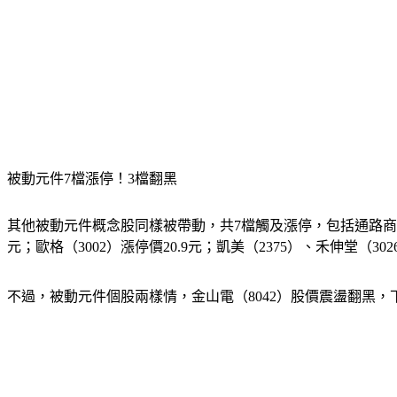
被動元件7檔漲停！3檔翻黑
其他被動元件概念股同樣被帶動，共7檔觸及漲停，包括通路商日電貿（3
元；歐格（3002）漲停價20.9元；凱美（2375）、禾伸堂（30
不過，被動元件個股兩樣情，金山電（8042）股價震盪翻黑，下跌4元