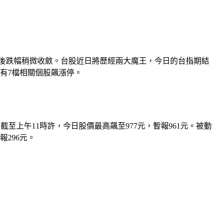
1點，隨後跌幅稍微收斂。台股近日將歷經兩大魔王，今日的台指期結
有7檔相關個股飆漲停。
至上午11時許，今日股價最高飆至977元，暫報961元。被動
報296元。