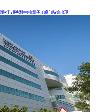
靈夥伴
超準測字!這輩子正緣何時會出現