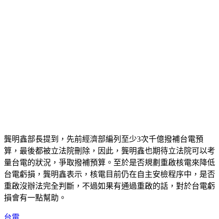
龔明鑫部長提到，先前經濟部編列至少3次千億撥補台電預
算，最後都被立法院刪除，因此，龔明鑫也期待立法院可以考
量台電的狀況，爭取撥補預算。至於是否規劃重啟核電來降低
台電虧損，龔明鑫表示，核電目前仍在自主安檢程序中，是否
重啟沒辦法完全判斷，不過如果有通過重啟的話，對於台電虧
損會有一點幫助。
台電