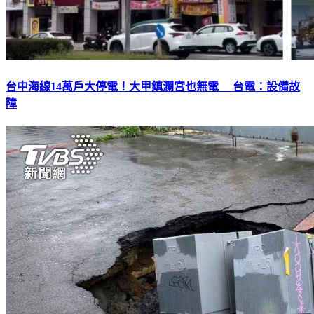
台中海線14萬戶大停電！大甲鎮瀾宮也無電 台電：設備故
障