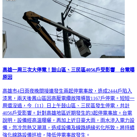
高雄一周三次大停電！鼓山區、三民區4056戶受影響 台電曝
原因
高雄市4日雨夜晚間接連發生兩起停電事故，造成2444戶陷入
漆黑，兩天後鳳山區因高壓電纜故障導致1167戶停電。短短一
周還沒過，今（11）日上午鼓山區、三民區發生停電，共計
4056戶受影響。針對高雄地區近期發生的3起停電事故。台電
說明，設備經高溫曝曬，再加上近日豪大雨，雨水滲入電力設
備，忽冷忽熱又潮濕，造成設備及線路絕緣劣化所致。將持續
強化線路設備巡檢，降低停電事故發生。