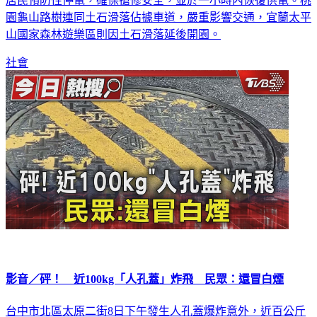
居民預防性停電，確保搶修安全，並於一小時內恢復供電。桃
園龜山路樹連同土石滑落佔據車道，嚴重影響交通，宜蘭太平
山國家森林遊樂區則因土石滑落延後開園。
社會
影音／砰！ 近100kg「人孔蓋」炸飛 民眾：還冒白煙
台中市北區太原二街8日下午發生人孔蓋爆炸意外，近百公斤