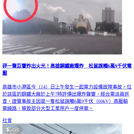
砰一聲巨響炸出火光！高雄鋼鐵廠爆炸 松鼠誤觸6萬9千伏電
壓
高雄市小港區今（14）日上午發生一起電力設備故障事故。位
於該區的鋼鐵大廠於上午7時許傳出爆炸聲響，經台電派員巡
查，證實事故主因是一隻松鼠誤觸6萬9千伏（69kV）高壓輸
電線路，導致部分大型工業用戶一度停電。
社會