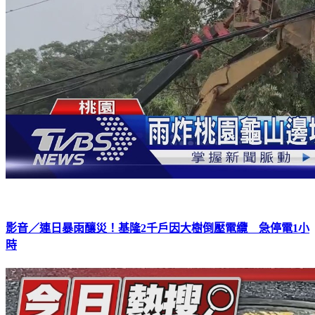
影音／連日暴雨釀災！基隆2千戶因大樹倒壓電纜 急停電1小
時