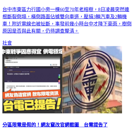
台中市東區力行國小旁一棵60至70年老榕樹，8日凌晨突然連
根斷裂倒塌，橫倒路面佔據雙向車道，壓損3輛汽車及2輛機
車！附近電線也被扯斷，事發前幾小時台中才降下豪雨，樹倒
原因是否與此有關，仍待調查釐清。
社會
分區限電是假的！網友竄改官網截圖 台電提告了