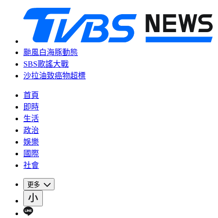
颱風白海豚動態
SBS歌謠大戰
沙拉油致癌物超標
首頁
即時
生活
政治
娛樂
國際
社會
更多