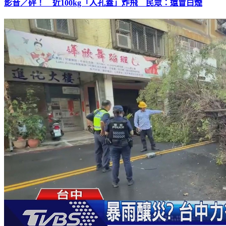
影音／砰！ 近100kg「人孔蓋」炸飛 民眾：還冒白煙