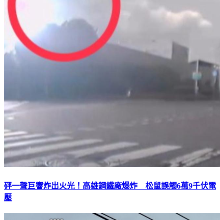
砰一聲巨響炸出火光！高雄鋼鐵廠爆炸 松鼠誤觸6萬9千伏電
壓