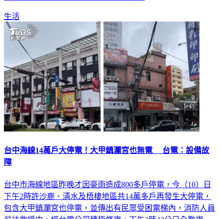
生活
台中海線14萬戶大停電！大甲鎮瀾宮也無電 台電：設備故
障
台中市海線地區昨晚才因豪雨造成800多戶停電，今（10）日
下午2時許沙鹿、清水及梧棲地區共14萬多戶再發生大停電，
包含大甲鎮瀾宮也停電，並傳出有民眾受困電梯內，消防人員