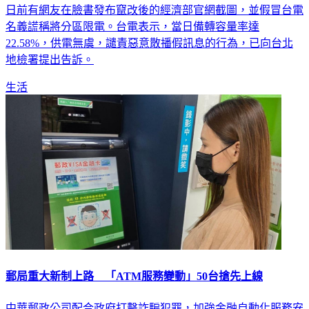
日前有網友在臉書發布竄改後的經濟部官網截圖，並假冒台電
名義謊稱將分區限電。台電表示，當日備轉容量率達
22.58%，供電無虞，譴責惡意散播假訊息的行為，已向台北
地檢署提出告訴。
生活
郵局重大新制上路 「ATM服務變動」50台搶先上線
中華郵政公司配合政府打擊詐騙犯罪，加強金融自動化服務安