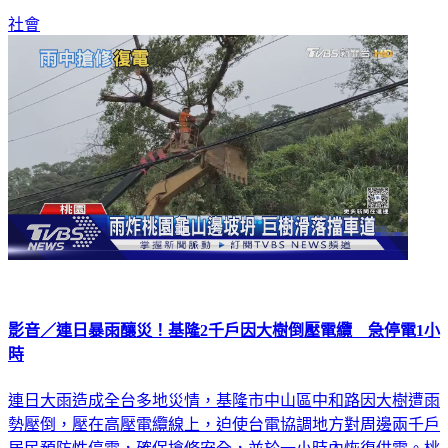
社會
影音／連日暴雨釀災！基隆2千戶因大樹倒壓電纜 急停電1小
時
連日大雨造成全台多地災情，基隆市中山區中和路因大樹遭雨
勢壓倒，壓在高壓電纜線上，迫使台電協調地方對周邊兩千戶