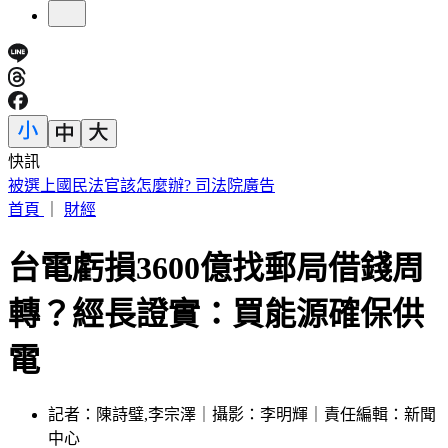
快訊
IU無預警召喚前男友 韓網替「她」心疼：很不舒服
首頁
｜
財經
台電虧損3600億找郵局借錢周
轉？經長證實：買能源確保供
電
記者：陳詩璧,李宗澤｜攝影：李明輝｜責任編輯：新聞
中心