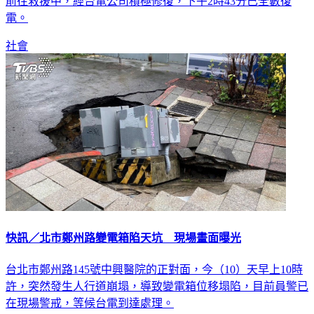
前往救援中，經台電公司積極修復，下午2時43分已全數復
電。
社會
快訊／北市鄭州路變電箱陷天坑 現場畫面曝光
台北市鄭州路145號中興醫院的正對面，今（10）天早上10時
許，突然發生人行道崩塌，導致變電箱位移塌陷，目前員警已
在現場警戒，等候台電到達處理。