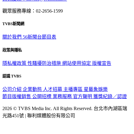
觀眾服務專線：02-2656-1599
TVBS新聞網
關於我們
56新聞台節目表
政策與隱私
隱私權政策
性騷擾防治措施
網站使用協定
版權宣告
認識 TVBS
公司介紹
企業動態
人才招募
主播專區
星藝象娛樂
節目版權銷售
公開招標
業務服務
官方聲明
獲獎紀錄／認證
2026 © TVBS Media Inc. All Rights Reserved. 台北市內湖區瑞
光路451號 | 聯利媒體股份有限公司