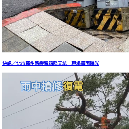
快訊／北市鄭州路變電箱陷天坑 現場畫面曝光