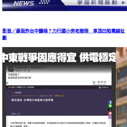
影音／豪雨炸台中釀禍？力行國小旁老樹倒 車頂凹陷電線扯
斷