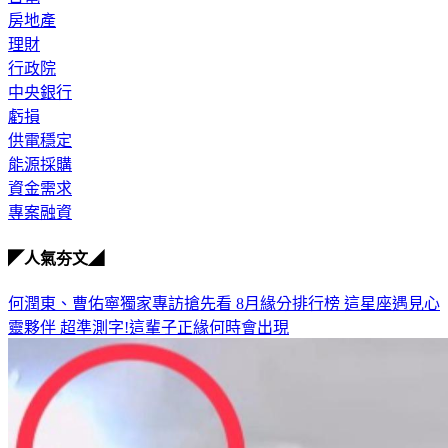
房地產
理財
行政院
中央銀行
虧損
供電穩定
能源採購
資金需求
專案融資
◤人氣夯文◢
何潤東、曹佑寧獨家專訪搶先看
8月緣分排行榜 這星座遇見心
靈夥伴
超準測字!這輩子正緣何時會出現