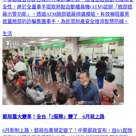
全性，將於全臺車手提款熱點自動櫃員機(ATM)試辦「臉部遮
蔽示警功能」，透過ATM臉部遮蔽辨識模組，有效嚇阻蓄意
遮蓋臉部的詐騙集團車手，為民眾財產安全增添智慧防線。
生活
郵局重大變革！全台「2服務」變了 6月就上路
6月新制上路，郵局包裹規定變了！中華郵政宣布，自6/1起恢