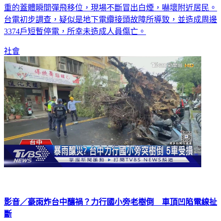
重的蓋體瞬間彈飛移位，現場不斷冒出白煙，嚇壞附近居民。
台電初步調查，疑似是地下電纜接頭故障所導致，並造成周邊
3374戶短暫停電，所幸未造成人員傷亡。
社會
影音／豪雨炸台中釀禍？力行國小旁老樹倒 車頂凹陷電線扯
斷