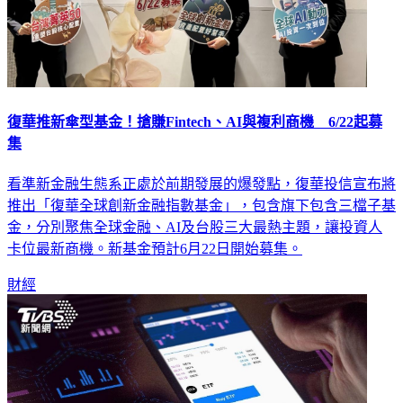
復華推新傘型基金！搶賺Fintech、AI與複利商機 6/22起募
集
看準新金融生態系正處於前期發展的爆發點，復華投信宣布將
推出「復華全球創新金融指數基金」，包含旗下包含三檔子基
金，分別聚焦全球金融、AI及台股三大最熱主題，讓投資人
卡位最新商機。新基金預計6月22日開始募集。
財經