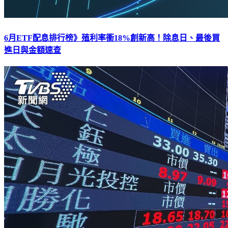
6月ETF配息排行榜》殖利率衝18%創新高！除息日、最後買
進日與金額速查