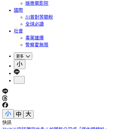
娛樂電影院
國際
川普對等關稅
全球必讀
社會
毒駕連爆
警察愛無限
更多
快訊