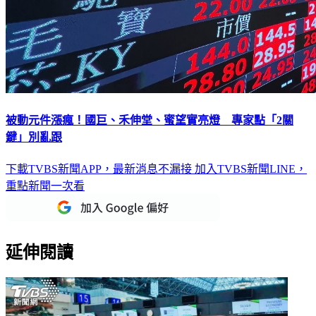
被動元件漲瘋！國巨、禾伸堂、蜜望實亮燈 專家點「2關
鍵」別亂跟
下載TVBS新聞APP，最新消息不漏接
加入TVBS新聞LINE，
重點新聞一次看
延伸閱讀