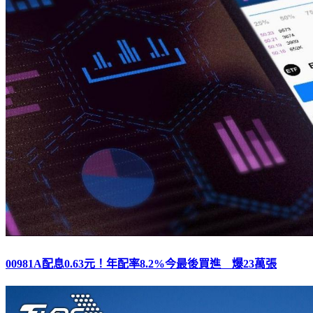
00981A配息0.63元！年配率8.2%今最後買進 爆23萬張