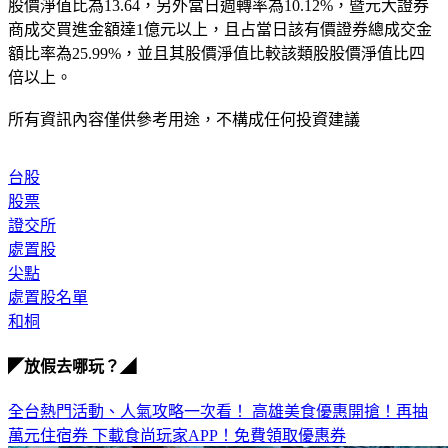
股價淨值比為13.64，另外當日週轉率為10.12%，暨元大證券
商成交買進金額達1億元以上，且占當日該有價證券總成交金
額比率為25.99%，並且其股價淨值比較該類股股價淨值比四
倍以上。
所有資訊內容僅供參考用途，不構成任何投資建議
台股
股票
證交所
處置股
尖點
處置股名單
和桐
◤放假去哪玩？◢
全台熱門活動、人氣攻略一次看！
高雄美食優惠開搶！再抽
萬元住宿券
下載食尚玩家APP！免費領取優惠券