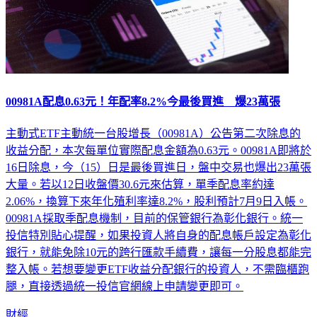
00981A配息0.63元！年配率8.2%今最後買進 爆23萬張
主動式ETF主動統一台股增長（00981A）公告第二次除息的
收益分配，本次每單位實際配息金額為0.63元。00981A即將於
16日除息，今（15）日是最後買進日，盤中交易也爆出23萬張
大量。若以12日收盤價30.6元來估算，單季配息率約達
2.06%，換算下來年化殖利率達8.2%，股利預計7月9日入帳。
00981A採取季配息機制，目前的保管銀行為彰化銀行。統一
投信特別貼心提醒，如果投資人將自身的配息帳戶設定為彰化
銀行，就能免除10元的跨行匯款手續費，讓每一分股息都能完
整入帳。若想要變更ETF收益分配銀行的投資人，不需臨櫃跑
腿，直接透過統一投信官網線上申請變更即可。
財經