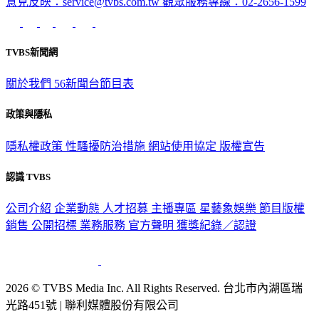
意見反映：service@tvbs.com.tw
觀眾服務專線：02-2656-1599
TVBS新聞網
關於我們
56新聞台節目表
政策與隱私
隱私權政策
性騷擾防治措施
網站使用協定
版權宣告
認識 TVBS
公司介紹
企業動態
人才招募
主播專區
星藝象娛樂
節目版權
銷售
公開招標
業務服務
官方聲明
獲獎紀錄／認證
2026 © TVBS Media Inc. All Rights Reserved. 台北市內湖區瑞
光路451號 | 聯利媒體股份有限公司