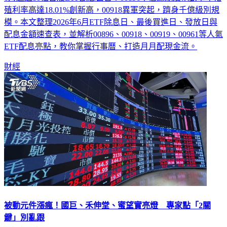
殖利率高達18.01%創新高，00918異軍突起，躋身千億級別規
模。本文整理2026年6月ETF除息日、最後買進日、發放日與
配息金額速查表，並解析00896、00918、00919、00961等人氣
ETF配息亮點，教你掌握行事曆、打造月月配現金流。
財經
被動元件漲瘋！國巨、禾伸堂、蜜望實亮燈 專家點「2關
鍵」別亂跟