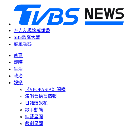
方志友楊銘威離婚
SBS歌謠大戰
颱風動態
首頁
即時
生活
政治
娛樂
《VPOPASIA》開播
演唱會搶票情報
日韓爆米花
歌手動態
綜藝星聞
戲劇星聞