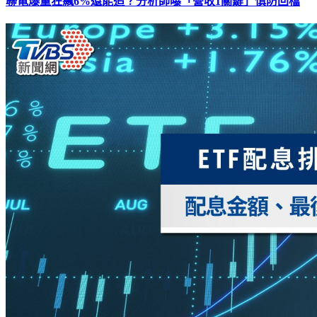
聯電爆量狂飆6%還能追？分析師曝「營收1關鍵」慎防回檔