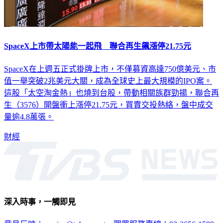
SpaceX上市帶太陽能一起飛 聯合再生飆漲停21.75元
SpaceX在上週五正式掛牌上市，不僅募資高達750億美元、市
值一舉突破2兆美元大關，成為全球史上最大規模的IPO案。
這股「太空淘金熱」也燒到台股，帶動相關族群勁揚，聯合再
生（3576）開盤衝上漲停21.75元，買賣交投熱絡，盤中成交
量逾4.8萬張。
財經
深入時事，一觸即見