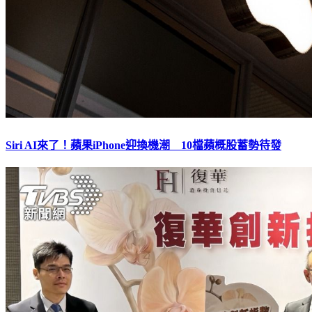
Siri AI來了！蘋果iPhone迎換機潮 10檔蘋概股蓄勢待發