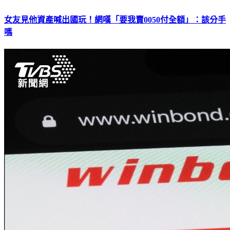
女友見他資產喊出國玩！網嘆「要我賣0050付全額」：該分手
嗎