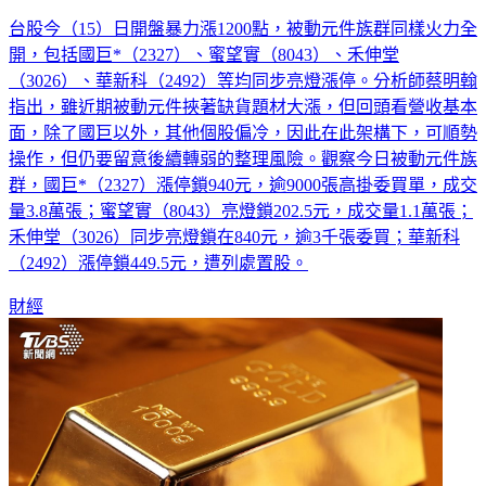
台股今（15）日開盤暴力漲1200點，被動元件族群同樣火力全
開，包括國巨*（2327）、蜜望實（8043）、禾伸堂
（3026）、華新科（2492）等均同步亮燈漲停。分析師蔡明翰
指出，雖近期被動元件挾著缺貨題材大漲，但回頭看營收基本
面，除了國巨以外，其他個股偏冷，因此在此架構下，可順勢
操作，但仍要留意後續轉弱的整理風險。觀察今日被動元件族
群，國巨*（2327）漲停鎖940元，逾9000張高掛委買單，成交
量3.8萬張；蜜望實（8043）亮燈鎖202.5元，成交量1.1萬張；
禾伸堂（3026）同步亮燈鎖在840元，逾3千張委買；華新科
（2492）漲停鎖449.5元，遭列處置股。
財經