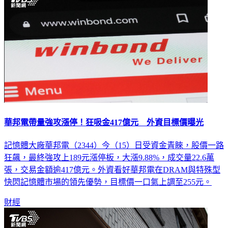
華邦電帶量強攻漲停！狂吸金417億元 外資目標價曝光
記憶體大廠華邦電（2344）今（15）日受資金青睞，股價一路
狂飆，最終強攻上189元漲停板，大漲9.88%，成交量22.6萬
張，交易金額逾417億元。外資看好華邦電在DRAM與特殊型
快閃記憶體市場的領先優勢，目標價一口氣上調至255元。
財經