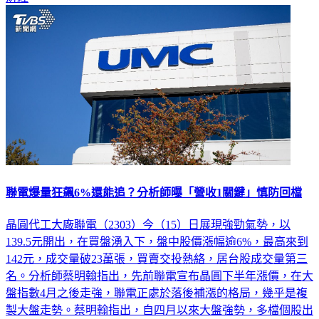
聯電爆量狂飆6%還能追？分析師曝「營收1關鍵」慎防回檔
晶圓代工大廠聯電（2303）今（15）日展現強勁氣勢，以
139.5元開出，在買盤湧入下，盤中股價漲幅逾6%，最高來到
142元，成交量破23萬張，買賣交投熱絡，居台股成交量第三
名。分析師蔡明翰指出，先前聯電宣布晶圓下半年漲價，在大
盤指數4月之後走強，聯電正處於落後補漲的格局，幾乎是複
製大盤走勢。蔡明翰指出，自四月以來大盤強勢，多檔個股出