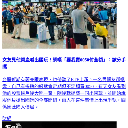
女友見他資產喊出國玩！網嘆「要我賣0050付全額」：該分手
嗎
台股近期有著亮眼表現，也帶動了ETF上漲。一名男網友卻透
露，自己有多餘的錢就會定期但不定額買0050，有天女友看到
他的股票帳戶後大吃一驚，隨後就提議一同出國玩，並開始說
服他負擔出國玩的全部開銷，兩人在這件事情上出現爭執，關
係因此陷入僵局。
財經