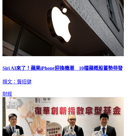
Siri AI來了！蘋果iPhone迎換機潮 10檔蘋概股蓄勢待發
撰文：龔招健
財經