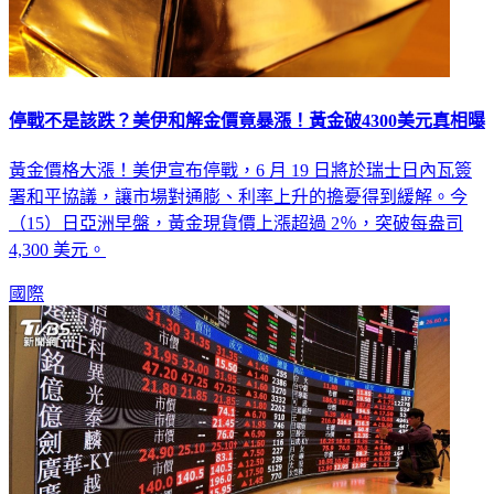
停戰不是該跌？美伊和解金價竟暴漲！黃金破4300美元真相曝
黃金價格大漲！美伊宣布停戰，6 月 19 日將於瑞士日內瓦簽
署和平協議，讓市場對通膨、利率上升的擔憂得到緩解。今
（15）日亞洲早盤，黃金現貨價上漲超過 2％，突破每盎司
4,300 美元。
國際