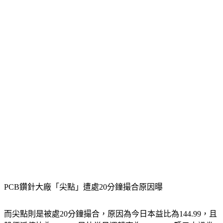
PCB鑽針大廠「尖點」遭處20分鐘撮合原因曝
而尖點則是被處20分鐘撮合，原因為今日本益比為144.99，且