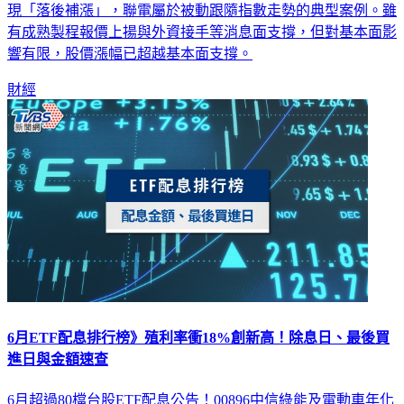
現「落後補漲」，聯電屬於被動跟隨指數走勢的典型案例。雖
有成熟製程報價上揚與外資接手等消息面支撐，但對基本面影
響有限，股價漲幅已超越基本面支撐。
財經
6月ETF配息排行榜》殖利率衝18%創新高！除息日、最後買
進日與金額速查
6月超過80檔台股ETF配息公告！00896中信綠能及電動車年化