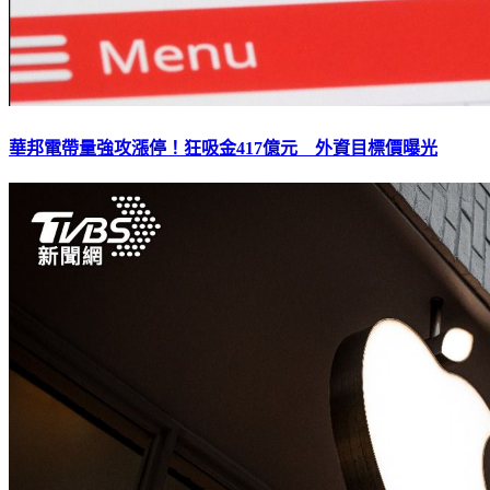
華邦電帶量強攻漲停！狂吸金417億元 外資目標價曝光