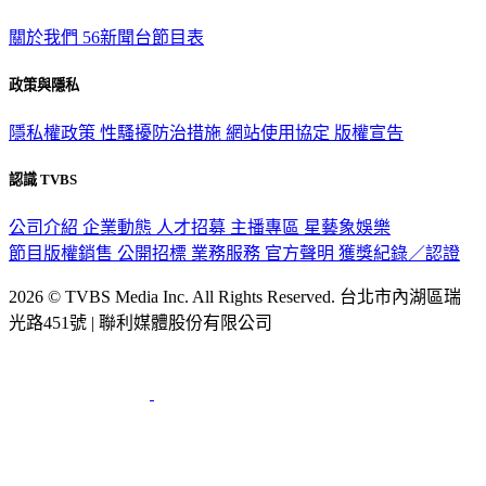
關於我們
56新聞台節目表
政策與隱私
隱私權政策
性騷擾防治措施
網站使用協定
版權宣告
認識 TVBS
公司介紹
企業動態
人才招募
主播專區
星藝象娛樂
節目版權銷售
公開招標
業務服務
官方聲明
獲獎紀錄／認證
2026 © TVBS Media Inc. All Rights Reserved. 台北市內湖區瑞
光路451號 | 聯利媒體股份有限公司