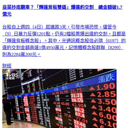
韭菜抄底翻車？「輝達背板雙雄」爆違約交割 總金額破1.7
億元
台股自上週四（4日）起連跌3天，引發市場恐慌，儘管今
（9）日暴力反彈1201點，仍有2檔股票爆出違約交割，且都是
「輝達背板概念股」。其中，光通訊概念股佳必琪（6197）的
違約交割金額高達1億4950萬元，記憶體概念股群聯（8299）
則為2284萬200元。
財經