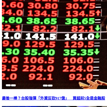
最後一棒？台股強彈「外資反砍917億」 買超前5全是金融股