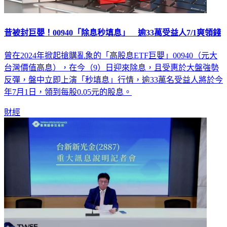
昔被封巨嬰！00940「除息秒填息」 逾33萬受益人7/1爽領錢
曾在2024年掀起搶購亂象的「高股息ETF巨嬰」00940（元大
台灣價值高息），在今（9）日迎來除息，且受惠於大盤強勢
反彈，盤中立即上演「秒填息」行情，逾33萬名受益人將於今
年7月1日，領到每股0.05元的股息。
財經