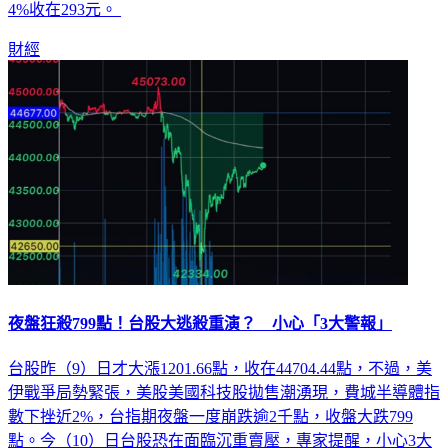
財經
夜盤狂殺799點！台股大逃殺重演？ 小心「3大警報」
台股昨（9）日才大漲1201.66點，收在44704.44點，不過，美
伊戰爭局勢緊張，美股美國科技股拋售潮湧現，費城半導體指
數下挫近2%，台指期夜盤一度崩跌逾2千點，收盤大跌799
點。今（10）日台股恐在面臨沉重賣壓，專家提醒，小心3大
警報。