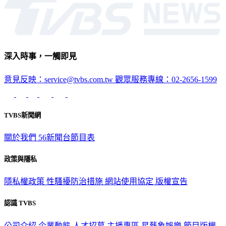
深入時事，一觸即見
意見反映：service@tvbs.com.tw
觀眾服務專線：02-2656-1599
TVBS新聞網
關於我們
56新聞台節目表
政策與隱私
隱私權政策
性騷擾防治措施
網站使用協定
版權宣告
認識 TVBS
公司介紹
企業動態
人才招募
主播專區
星藝象娛樂
節目版權
銷售
公開招標
業務服務
官方聲明
獲獎紀錄／認證