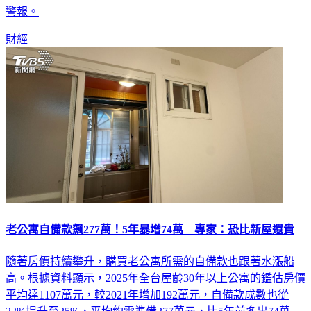
財經
老公寓自備款飆277萬！5年暴增74萬 專家：恐比新屋還貴
隨著房價持續攀升，購買老公寓所需的自備款也跟著水漲船
高。根據資料顯示，2025年全台屋齡30年以上公寓的鑑估房價
平均達1107萬元，較2021年增加192萬元，自備款成數也從
22%提升至25%，平均約需準備277萬元，比5年前多出74萬