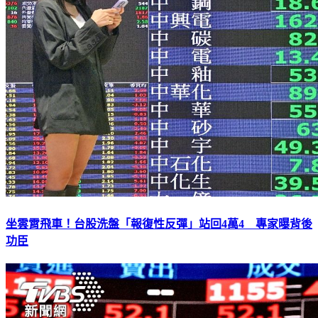
坐雲霄飛車！台股洗盤「報復性反彈」站回4萬4 專家曝背後
功臣