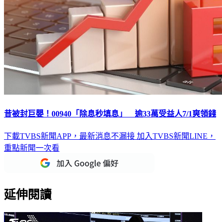
昔被封巨嬰！00940「除息秒填息」 逾33萬受益人7/1爽領錢
下載TVBS新聞APP，最新消息不漏接
加入TVBS新聞LINE，
重點新聞一次看
延伸閱讀