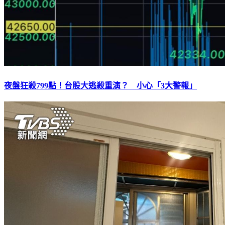
夜盤狂殺799點！台股大逃殺重演？ 小心「3大警報」