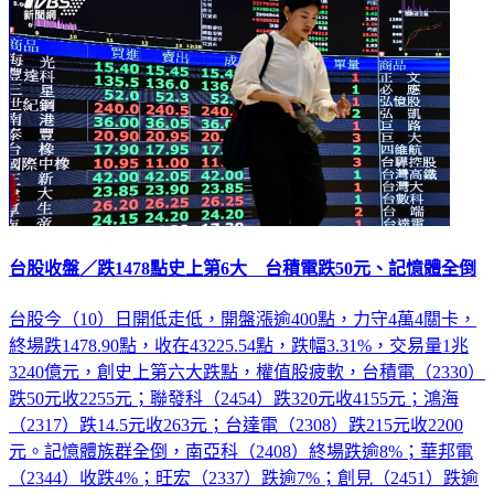
台股收盤／跌1478點史上第6大 台積電跌50元、記憶體全倒
台股今（10）日開低走低，開盤漲逾400點，力守4萬4關卡，
終場跌1478.90點，收在43225.54點，跌幅3.31%，交易量1兆
3240億元，創史上第六大跌點，權值股疲軟，台積電（2330）
跌50元收2255元；聯發科（2454）跌320元收4155元；鴻海
（2317）跌14.5元收263元；台達電（2308）跌215元收2200
元。記憶體族群全倒，南亞科（2408）終場跌逾8%；華邦電
（2344）收跌4%；旺宏（2337）跌逾7%；創見（2451）跌逾
4%收在293元。