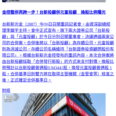
金控整併再跨一步！台新投顧併元富投顧 換股比例曝光
台新新光金（2887）今(9)日召開重訊記者會，由資深副總經
理李鎮宇主持。會中正式宣布，旗下兩大證券公司「台新投
顧」與「元富投顧」於今日分別召開董事會，決議通過兩家公
司的合併案。合併後將以「台新投顧」為存續公司，元富投顧
則為消滅公司，存續公司名稱維持「台新證券投資顧問股份有
限公司」。根據台新新光金控發布的重訊內容，本次合併案將
由台新投顧採取「合併發行新股」的方式來支付對價。換股比
例預計以台新投顧普通股0.943441股，換發元富投顧普通股 1
股。合併基準日則雙方將在取得主管機關（金管會等）核准之
後，正式確定合併基準日。
財經