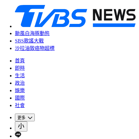
颱風白海豚動態
SBS歌謠大戰
沙拉油致癌物超標
首頁
即時
生活
政治
娛樂
國際
社會
更多