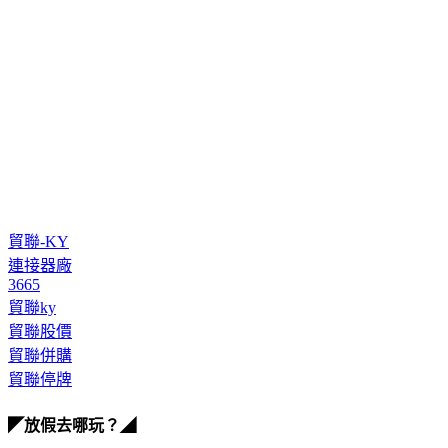
貿聯-KY
連接器廠
3665
貿聯ky
貿聯股價
貿聯併購
貿聯停牌
◤放假去哪玩？◢
全台熱門活動、人氣攻略一次看！
高雄美食優惠開搶！再抽