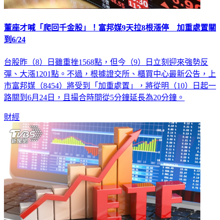
董座才喊「爬回千金股」！富邦媒9天拉8根漲停 加重處置關
到6/24
台股昨（8）日雖重挫1568點，但今（9）日立刻迎來強勢反
彈、大漲1201點。不過，根據證交所、櫃買中心最新公告，上
市富邦媒（8454）將受到「加重處置」，將從明（10）日起一
路關到6月24日，且撮合時間從5分鐘延長為20分鐘。
財經