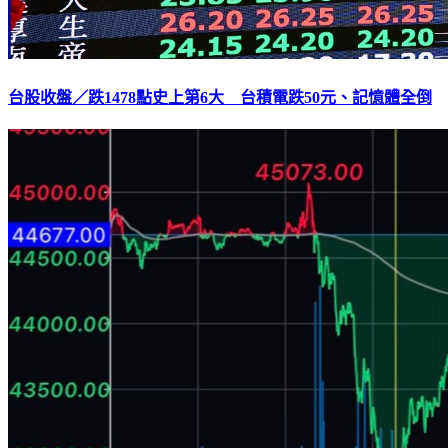
台股收盤／跌1478點史上第6大 台積電跌50元、記憶體全倒