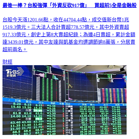
台股今天漲1201.66點，收在44704.44點，成交值新台幣1兆
1519.3億元。三大法人合計賣超778.57億元，其中外資賣超
917.33億元，創史上第8大賣超紀錄；為連4日賣超，累計金額
達3439.01億元，其中友達與凱基金均遭調節逾8萬張，分居賣
超前兩名。
財經