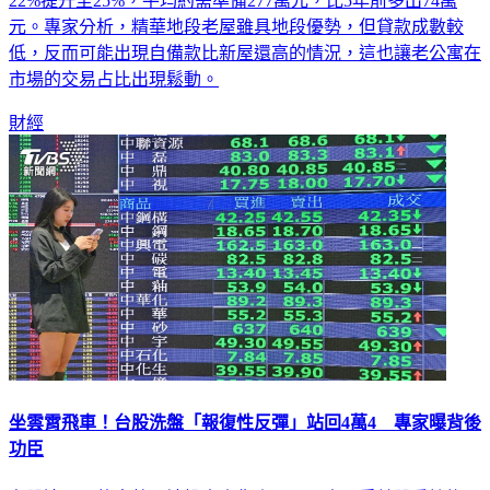
元。專家分析，精華地段老屋雖具地段優勢，但貸款成數較
低，反而可能出現自備款比新屋還高的情況，這也讓老公寓在
市場的交易占比出現鬆動。
財經
坐雲霄飛車！台股洗盤「報復性反彈」站回4萬4 專家曝背後
功臣
台股這兩天的走勢，讓投資人像坐雲霄飛車。受美股重挫拖