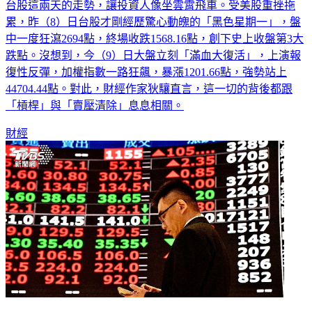
累，昨（8）日台股才剛經歷驚心動魄的「黑色星期一」，盤
中一度狂瀉2694點，終場收跌1568.16點，創下史上收盤第3大
跌點。沒想到，今（9）日大盤立刻「滿血大復活」，上演報
復性反彈，加權指數一路狂飆，暴漲1201.66點，強勢站上
44704.44點。對此，財經作家狄驤直言，這一切的背後都跟
「槓桿」與「賣壓清除」息息相關。
財經
最後一棒？台股強彈「外資反砍917億」 買超前5全是金融股