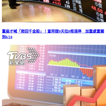
董座才喊「爬回千金股」！富邦媒9天拉8根漲停 加重處置關
到6/24