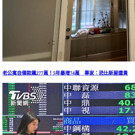
老公寓自備款飆277萬！5年暴增74萬 專家：恐比新屋還貴