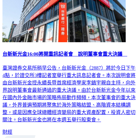
台新新光金16:00將開重訊記者會 說明董事會重大決議
臺灣證券交易所稍早公告，台新新光金（2887）將於今日下午
4點，於證交所3樓記者室舉行重大訊息記者會。本次說明會將
由台新新光金控永續長暨首席經濟學家李鎮宇親自主持，向外
界說明董事會最新通過的重大決議。由於台新新光金今年以來
在國內外金融市場的策略佈局動作頻頻，本次董事會的重大決
議，外界普遍預期將聚焦於海外策略結盟、高階資本結構調
整，或是因應全球總體經濟變局的重大資產配置，投資人密切
關注。台新新光金也將在本週五舉行股東會。
財經