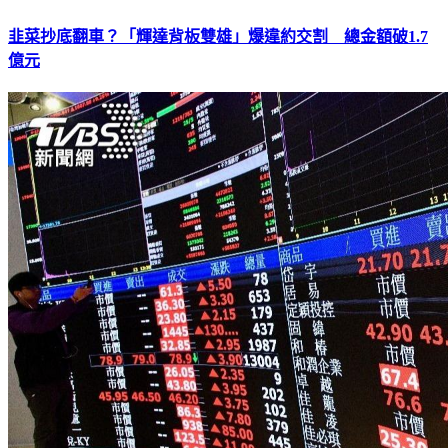
韭菜抄底翻車？「輝達背板雙雄」爆違約交割 總金額破1.7
億元