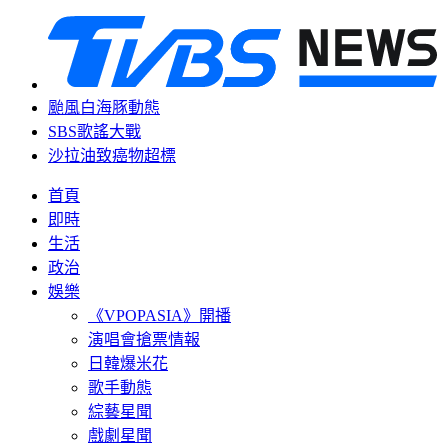
颱風白海豚動態
SBS歌謠大戰
沙拉油致癌物超標
首頁
即時
生活
政治
娛樂
《VPOPASIA》開播
演唱會搶票情報
日韓爆米花
歌手動態
綜藝星聞
戲劇星聞