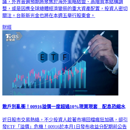
議，外界普遍預期將聚焦於海外策略結盟、高階資本結構調
整，或是因應全球總體經濟變局的重大資產配置，投資人密切
關注。台新新光金也將在本週五舉行股東會。
財經
散戶別亂衝！00916溢價一度超過10%現買現套 配息恐縮水
近日股市交易熱絡，不少投資人趁著市場回檔瘋狂加碼，卻引
發ETF「溢價」危機！00916於本月1日發布收益分配期前公告