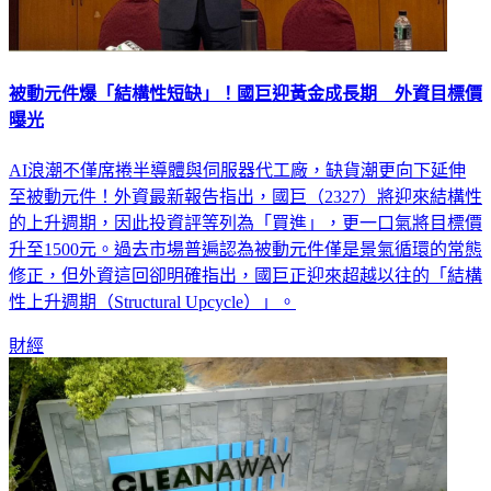
被動元件爆「結構性短缺」！國巨迎黃金成長期 外資目標價
曝光
AI浪潮不僅席捲半導體與伺服器代工廠，缺貨潮更向下延伸
至被動元件！外資最新報告指出，國巨（2327）將迎來結構性
的上升週期，因此投資評等列為「買進」，更一口氣將目標價
升至1500元。過去市場普遍認為被動元件僅是景氣循環的常態
修正，但外資這回卻明確指出，國巨正迎來超越以往的「結構
性上升週期（Structural Upcycle）」。
財經