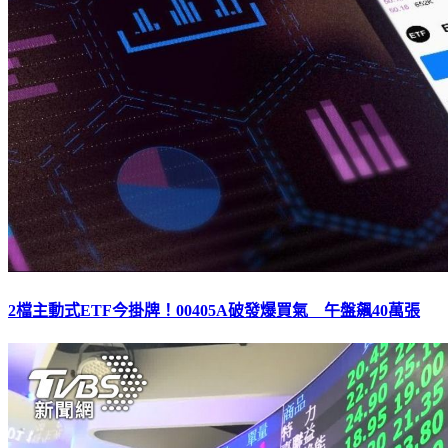
2檔主動式ETF今掛牌！00405A破發爆買氣 午盤飆40萬張