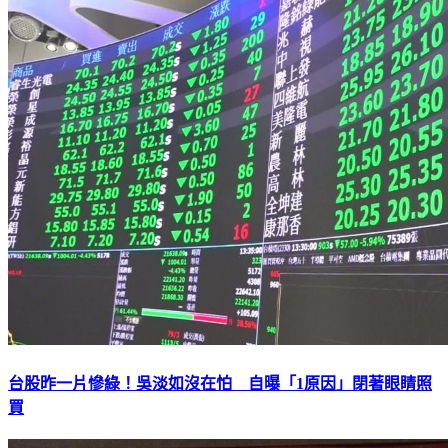
台股昨一片慘綠！吳淡如沒在怕 自曝「1原因」閉著眼睛照
買