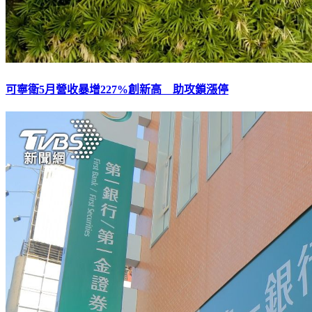
可寧衛5月營收暴增227%創新高 助攻鎖漲停