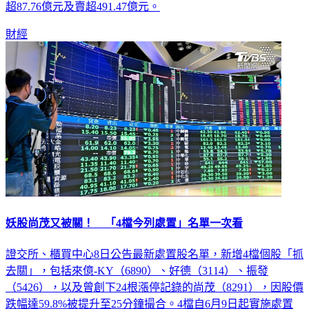
超87.76億元及賣超491.47億元。
財經
妖股尚茂又被關！ 「4檔今列處置」名單一次看
證交所、櫃買中心8日公告最新處置股名單，新增4檔個股「抓
去關」，包括來億-KY（6890）、好德（3114）、振發
（5426），以及曾創下24根漲停記錄的尚茂（8291），因股價
跌幅達59.8%被提升至25分鐘撮合。4檔自6月9日起實施處置