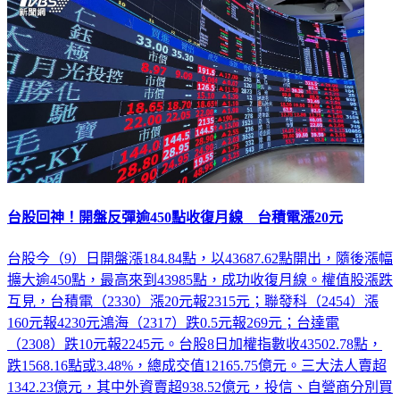
台股回神！開盤反彈逾450點收復月線 台積電漲20元
台股今（9）日開盤漲184.84點，以43687.62點開出，隨後漲幅
擴大逾450點，最高來到43985點，成功收復月線。權值股漲跌
互見，台積電（2330）漲20元報2315元；聯發科（2454）漲
160元報4230元鴻海（2317）跌0.5元報269元；台達電
（2308）跌10元報2245元。台股8日加權指數收43502.78點，
跌1568.16點或3.48%，總成交值12165.75億元。三大法人賣超
1342.23億元，其中外資賣超938.52億元，投信、自營商分別買