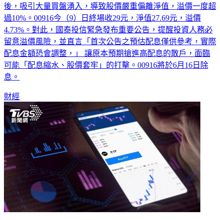
後，吸引大量買盤湧入，導致股價嚴重偏離淨值，溢價一度超
過10%。00916今（9）日終場收29元，淨值27.69元，溢價
4.73%。對此，國泰投信緊急發布重要公告，提醒投資人務必
留意溢價風險，並直言「首次公告之預估配息僅供參考，實際
配息金額恐會調整，」 讓原本預期搶進高配息的散戶，面臨
可能「配息縮水、股價套牢」的打擊。00916將於6月16日除
息。
財經