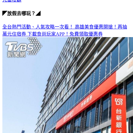
◤放假去哪玩？◢
全台熱門活動、人氣攻略一次看！
高雄美食優惠開搶！再抽
萬元住宿券
下載食尚玩家APP！免費領取優惠券