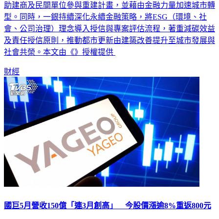
助建商及民間單位參與重建計畫，並藉由金融力量加速城市轉
型。同時，一銀持續深化永續金融策略，將ESG（環境、社
會、公司治理）理念導入授信與專案評估流程，著重減碳效益
及責任授信原則，推動都市更新由建築改善提升至城市發展與
社會共榮。本文由《》授權提供
財經
國巨5月營收150億「連3月創高」 今股價漲逾8%重返800元