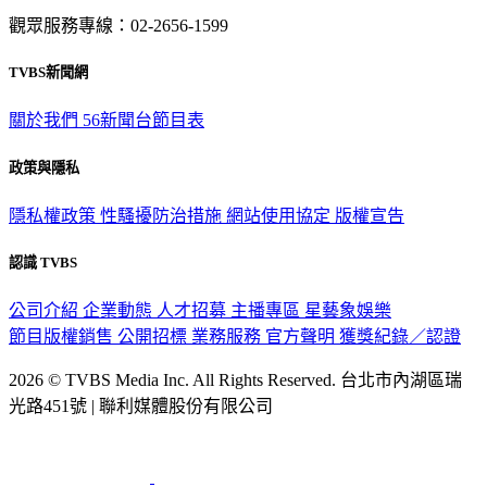
觀眾服務專線：02-2656-1599
TVBS新聞網
關於我們
56新聞台節目表
政策與隱私
隱私權政策
性騷擾防治措施
網站使用協定
版權宣告
認識 TVBS
公司介紹
企業動態
人才招募
主播專區
星藝象娛樂
節目版權銷售
公開招標
業務服務
官方聲明
獲獎紀錄／認證
2026 © TVBS Media Inc. All Rights Reserved. 台北市內湖區瑞
光路451號 | 聯利媒體股份有限公司