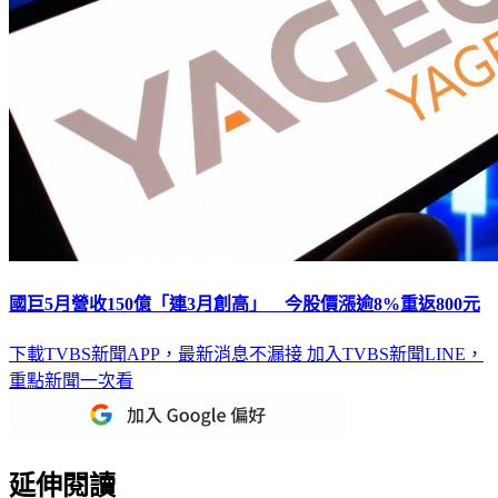
國巨5月營收150億「連3月創高」 今股價漲逾8%重返800元
下載TVBS新聞APP，最新消息不漏接
加入TVBS新聞LINE，
重點新聞一次看
延伸閱讀