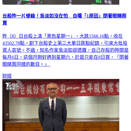
台股昨一片慘綠！吳淡如沒在怕 自曝「1原因」閉著眼睛照
買
昨（8）日台股上演「黑色星期一」，大跌1568.16點，收在
43502.78點，創下台股史上第三大單日跌點紀錄，引來大批投
資人哀號。不過，知名作家吳淡如卻透露，自己存股的時間是
每月6日，這個月剛好遇到星期六，於是只能在8日買，「閉著
眼睛買同樣的數目。」
財經