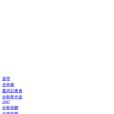
金控
合併案
重訊記者會
台新新光金
2887
台新投顧
元富投顧