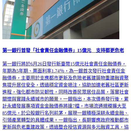
第一銀行首發「社會責任金融債券」15億元 支持都更危老
第一銀行將於6月26日發行新臺幣15億元社會責任金融債券，
年期為5年期、票面利率1.74％，為一銀首次發行社會責任金
融債券，主要用於支應都市更新及危險老舊建築物重建融資聚
焦提升居住安全，透過穩定資金挹注，協助加速老舊社區更新
進程，強化都市防災韌性，同時改善民眾居住品質，落實社會
關懷與實踐永續城市的願景。一銀指出，本次債券發行後，累
計永續發展專項資金金融債券將達7檔，市場流通規模擴大至
85億元，於公股銀行名列前茅，展現一銀積極深耕永續金融、
引領產業轉型的具體成果。一銀指出，長期響應政府推動都市
更新與危老重建政策，透過整合授信資源與多元融資工具，協