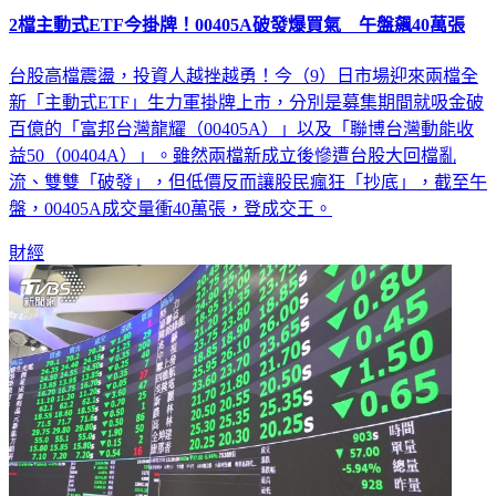
2檔主動式ETF今掛牌！00405A破發爆買氣 午盤飆40萬張
台股高檔震盪，投資人越挫越勇！今（9）日市場迎來兩檔全
新「主動式ETF」生力軍掛牌上市，分別是募集期間就吸金破
百億的「富邦台灣龍耀（00405A）」以及「聯博台灣動能收
益50（00404A）」。雖然兩檔新成立後慘遭台股大回檔亂
流、雙雙「破發」，但低價反而讓股民瘋狂「抄底」，截至午
盤，00405A成交量衝40萬張，登成交王。
財經