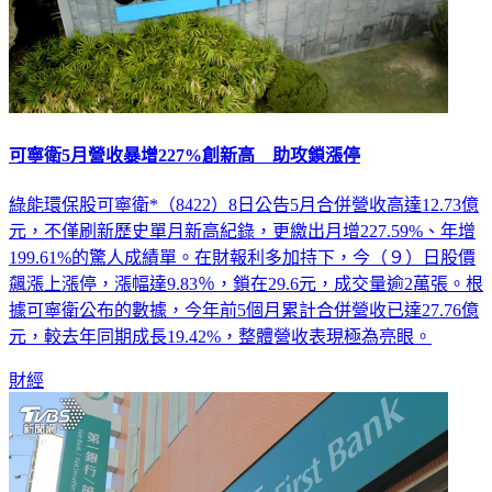
可寧衛5月營收暴增227%創新高 助攻鎖漲停
綠能環保股可寧衛*（8422）8日公告5月合併營收高達12.73億
元，不僅刷新歷史單月新高紀錄，更繳出月增227.59%、年增
199.61%的驚人成績單。在財報利多加持下，今（９）日股價
飆漲上漲停，漲幅達9.83％，鎖在29.6元，成交量逾2萬張。根
據可寧衛公布的數據，今年前5個月累計合併營收已達27.76億
元，較去年同期成長19.42%，整體營收表現極為亮眼。
財經