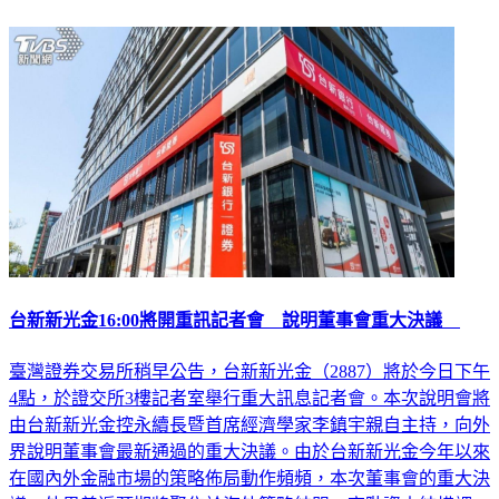
台新新光金16:00將開重訊記者會 說明董事會重大決議
臺灣證券交易所稍早公告，台新新光金（2887）將於今日下午
4點，於證交所3樓記者室舉行重大訊息記者會。本次說明會將
由台新新光金控永續長暨首席經濟學家李鎮宇親自主持，向外
界說明董事會最新通過的重大決議。由於台新新光金今年以來
在國內外金融市場的策略佈局動作頻頻，本次董事會的重大決