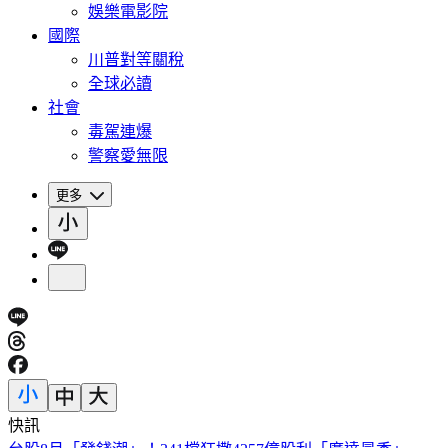
娛樂電影院
國際
川普對等關稅
全球必讀
社會
毒駕連爆
警察愛無限
更多
快訊