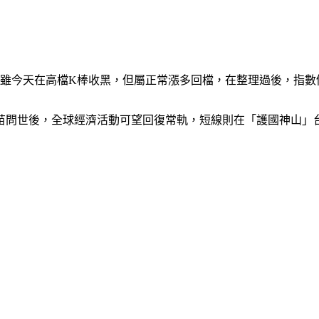
，雖今天在高檔K棒收黑，但屬正常漲多回檔，在整理過後，指數
苗問世後，全球經濟活動可望回復常軌，短線則在「護國神山」