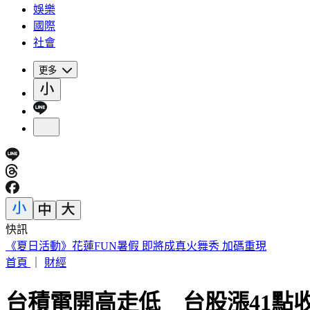
娛樂
國際
社會
更多
快訊
188萬《龍藏經》賣掉了！大戶不甩7折 店員爆「付現買原價
首頁
｜
財經
台積電開高走低 台股漲41點收1