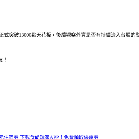
，正式突破13000點天花板，後續觀察外資是否有持續流入台股
友！
元住宿券
下載食尚玩家APP！免費領取優惠券