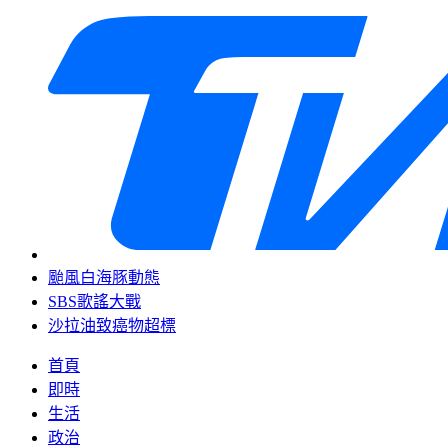
颱風白海豚動態
SBS歌謠大戰
沙拉油致癌物超標
首頁
即時
生活
政治