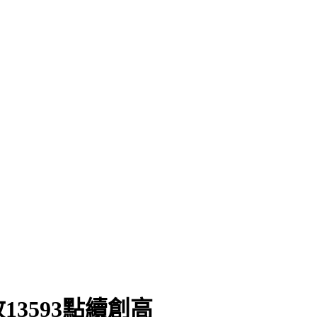
」
3593點續創高