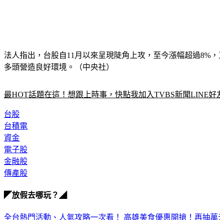
法人指出，台股自11月以來呈現陡角上攻，至今漲幅超過8%
多頭營造良好環境。（中央社）
最HOT話題在這！想跟上時事，快點我加入TVBS新聞LINE好
台股
台積電
資金
電子股
金融股
傳產股
◤放假去哪玩？◢
全台熱門活動、人氣攻略一次看！
高雄美食優惠開搶！再抽萬