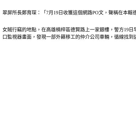
翠屏所長鄭育琛：「7月19日收獲這個網路PO文，聲稱在本
女賊行竊的地點，在高雄楠梓區德賢路上一家銀樓，警方19日早
口監視器畫面，發現一部外籍移工的仲介公司車輛，循線找到