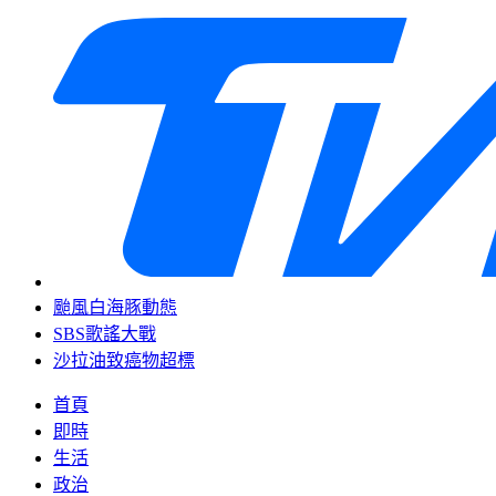
颱風白海豚動態
SBS歌謠大戰
沙拉油致癌物超標
首頁
即時
生活
政治