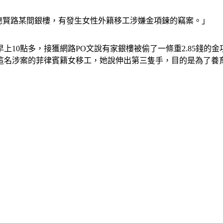
轄德賢路某間銀樓，有發生女性外籍移工涉嫌金項鍊的竊案。」
上10點多，接獲網路PO文說有家銀樓被偷了一條重2.85錢的金
這名涉案的菲律賓籍女移工，她說伸出第三隻手，目的是為了養育