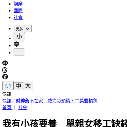
娛樂
國際
社會
更多
快訊
快訊／財神爺不在家 威力彩頭獎、二獎雙槓龜
首頁
｜
社會
我有小孩要養 單親女移工缺