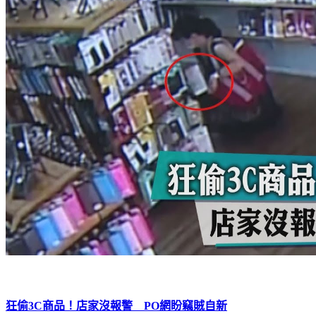
狂偷3C商品！店家沒報警 PO網盼竊賊自新