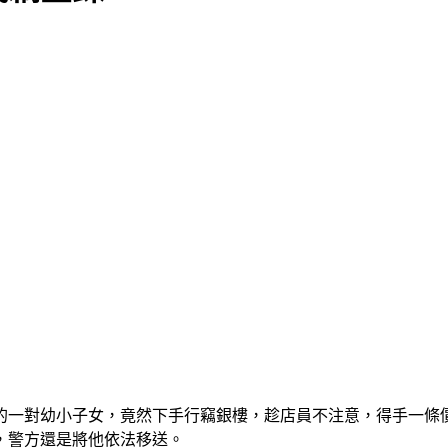
的一對幼小子女，竟然下手行竊銀樓，趁店員不注意，得手一條價
，警方還是將他依法移送。