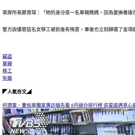
翠屏所長鄭育琛：「她的身分是一名單親媽媽，因為要撫養遠
警方說儘管這名女移工被抓後有悔意，事後也立刻歸還了金項
竊盜
單親
移工
失婚
◤人氣夯文◢
何潤東、曹佑寧獨家專訪搶先看
8月緣分排行榜 這星座遇見心