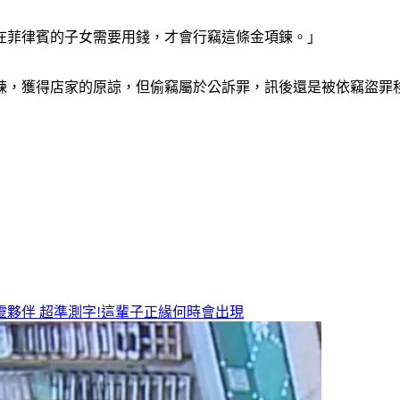
在菲律賓的子女需要用錢，才會行竊這條金項鍊。」
鍊，獲得店家的原諒，但偷竊屬於公訴罪，訊後還是被依竊盜罪
靈夥伴
超準測字!這輩子正緣何時會出現