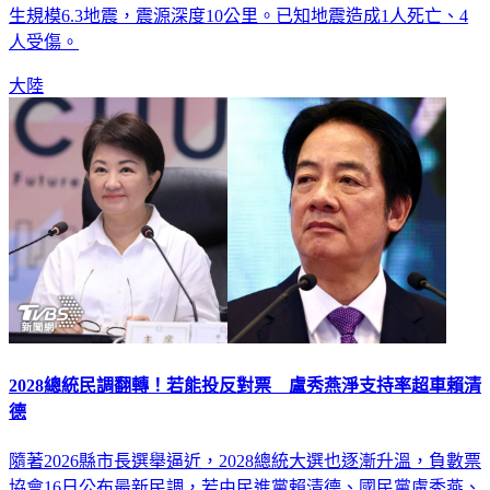
中國地震台網測定，今天下午5時6分，在青海海西州直轄區發
生規模6.3地震，震源深度10公里。已知地震造成1人死亡、4
人受傷。
大陸
2028總統民調翻轉！若能投反對票 盧秀燕淨支持率超車賴清
德
隨著2026縣市長選舉逼近，2028總統大選也逐漸升溫，負數票