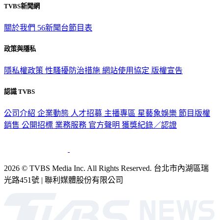
TVBS新聞網
關於我們
56新聞台節目表
政策與隱私
隱私權政策
性騷擾防治措施
網站使用協定
版權宣告
認識 TVBS
公司介紹
企業動態
人才招募
主播專區
星藝象娛樂
節目版權
銷售
公開招標
業務服務
官方聲明
獲獎紀錄／認證
2026 © TVBS Media Inc. All Rights Reserved. 台北市內湖區瑞
光路451號 | 聯利媒體股份有限公司