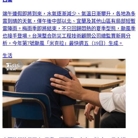
西衝
端午連假即將到來，水氣逐漸減少、氣溫日漸攀升，各地為多
雲到晴的天氣，僅午後中部以北、宜蘭及其他山區有局部短暫
雷陣雨。梅雨季即將結束，不只回歸悶熱的夏季型態，颱風季
也接手登場。台灣整合防災工程技術顧問公司總監賈新興分
析，今年第7號颱風「米克拉」最快週五（19日）生成。
生活