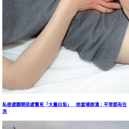
私密處翻開這處驚見「大量白垢」 她當場崩潰：平常都有在
洗