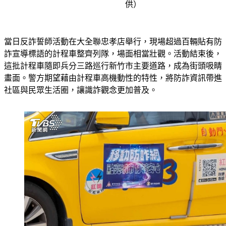
小黃車身貼標語！新竹街頭防詐大作戰。（圖／新竹市政
供）
當日反詐誓師活動在大全聯忠孝店舉行，現場超過百輛貼有防
詐宣導標語的計程車整齊列隊，場面相當壯觀。活動結束後，
這批計程車隨即兵分三路巡行新竹市主要道路，成為街頭吸睛
畫面。警方期望藉由計程車高機動性的特性，將防詐資訊帶進
社區與民眾生活圈，讓識詐觀念更加普及。