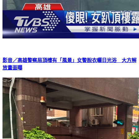
影音／高雄警察局頂樓有「風景」女警脫衣曬日光浴 大方解
放畫面曝