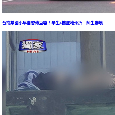
台南某國小早自習傳巨響！學生4樓墜地骨折 師生嚇壞