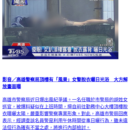
影音／高雄警察局頂樓有「風景」女警脫衣曬日光浴 大方解
放畫面曝
高雄市警察局近日爆出風紀爭議。一名任職於市警局的胡姓女
巡官，被爆料疑似在上班時間，擅自前往勤務中心大樓頂樓脫
衣曝曬太陽，嚴重影響警察專業形象。對此，高雄市警局回應
表示，經調查該名員警是利用午休時間從事日曬行為，雖未違