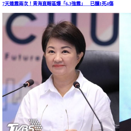
7天連震兩次！青海直轄區爆「6.3強震」 已釀1死4傷