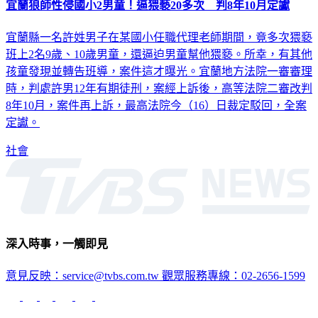
宜蘭狼師性侵國小2男童！逼猥褻20多次 判8年10月定讞
宜蘭縣一名許姓男子在某國小任職代理老師期間，竟多次猥褻
班上2名9歲、10歲男童，還逼迫男童幫他猥褻。所幸，有其他
孩童發現並轉告班導，案件這才曝光。宜蘭地方法院一審審理
時，判處許男12年有期徒刑，案經上訴後，高等法院二審改判
8年10月，案件再上訴，最高法院今（16）日裁定駁回，全案
定讞。
社會
深入時事，一觸即見
意見反映：service@tvbs.com.tw
觀眾服務專線：02-2656-1599