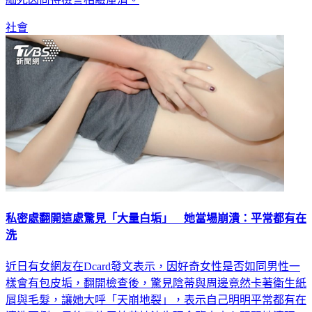
細死因尚待檢警相驗釐清。
社會
私密處翻開這處驚見「大量白垢」 她當場崩潰：平常都有在
洗
近日有女網友在Dcard發文表示，因好奇女性是否如同男性一
樣會有包皮垢，翻開檢查後，驚見陰蒂與周邊竟然卡著衛生紙