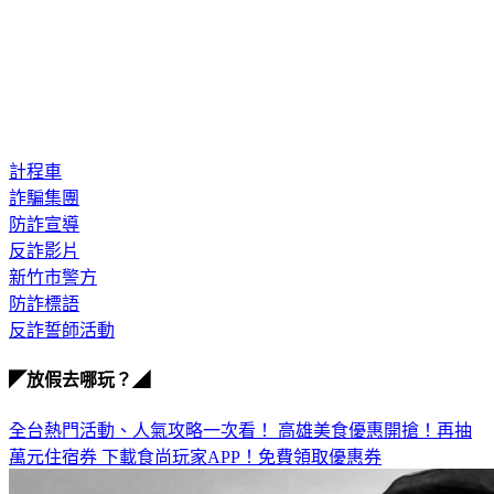
計程車
詐騙集團
防詐宣導
反詐影片
新竹市警方
防詐標語
反詐誓師活動
◤放假去哪玩？◢
全台熱門活動、人氣攻略一次看！
高雄美食優惠開搶！再抽
萬元住宿券
下載食尚玩家APP！免費領取優惠券