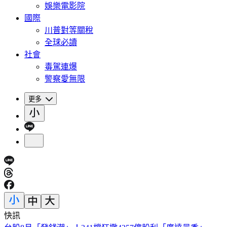
娛樂電影院
國際
川普對等關稅
全球必讀
社會
毒駕連爆
警察愛無限
更多
快訊