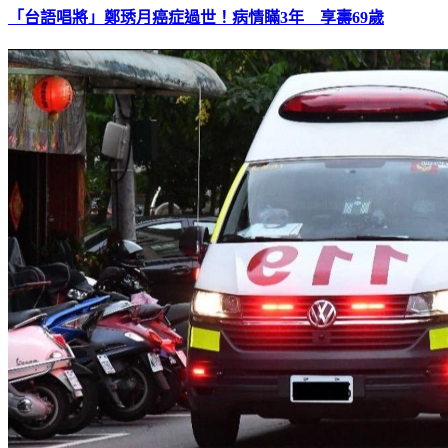
「台語唱將」鄭琇月癌症過世！病情瞞3年 享壽69歲