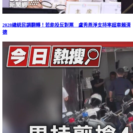
2028總統民調翻轉！若能投反對票 盧秀燕淨支持率超車賴清
德