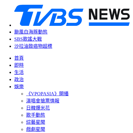
颱風白海豚動態
SBS歌謠大戰
沙拉油致癌物超標
首頁
即時
生活
政治
娛樂
《VPOPASIA》開播
演唱會搶票情報
日韓爆米花
歌手動態
綜藝星聞
戲劇星聞