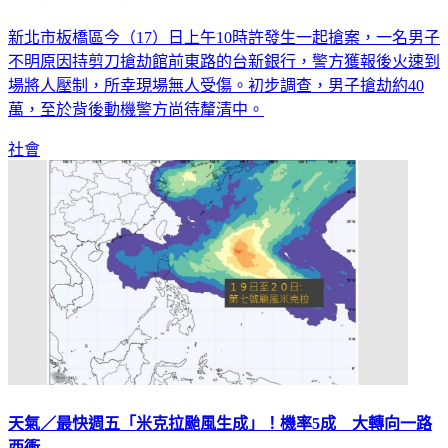
剪刀行搶台新銀行！板橋男身分曝光 去年就曾犯案
新北市板橋區今（17）日上午10時許發生一起搶案，一名男子
不明原因持剪刀搶劫館前東路的台新銀行，警方獲報後火速到
場將人壓制，所幸現場無人受傷。初步調查，男子搶劫約40
萬，至於背後動機警方尚待釐清中。
社會
天氣／最快週五「米克拉颱風生成」！機率5成 大轉向一路