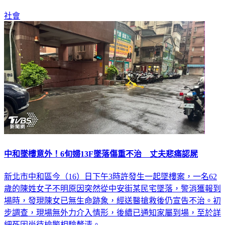
法但行為確有不當之處，將進行內部檢討。
社會
中和墜樓意外！6旬婦13F墜落傷重不治 丈夫悲痛認屍
新北市中和區今（16）日下午3時許發生一起墜樓案，一名62
歲的陳姓女子不明原因突然從中安街某民宅墜落，警消獲報到
場時，發現陳女已無生命跡象，經送醫搶救後仍宣告不治。初
步調查，現場無外力介入情形，後續已通知家屬到場，至於詳