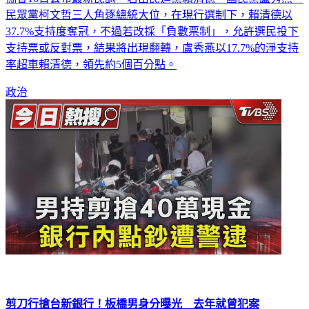
協會16日公布最新民調，若由民進黨賴清德、國民黨盧秀燕、
民眾黨柯文哲三人角逐總統大位，在現行選制下，賴清德以
37.7%支持度奪冠，不過若改採「負數票制」，允許選民投下
支持票或反對票，結果將出現翻轉，盧秀燕以17.7%的淨支持
率超車賴清德，領先約5個百分點。
政治