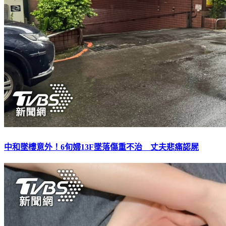
中和墜樓意外！6旬婦13F墜落傷重不治 丈夫悲痛認屍