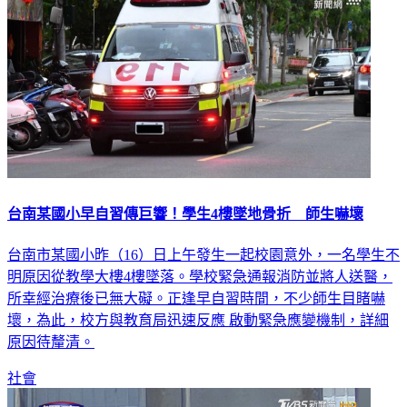
台南某國小早自習傳巨響！學生4樓墜地骨折 師生嚇壞
台南市某國小昨（16）日上午發生一起校園意外，一名學生不
明原因從教學大樓4樓墜落。學校緊急通報消防並將人送醫，
所幸經治療後已無大礙。正逢早自習時間，不少師生目睹嚇
壞，為此，校方與教育局迅速反應 啟動緊急應變機制，詳細
原因待釐清。
社會