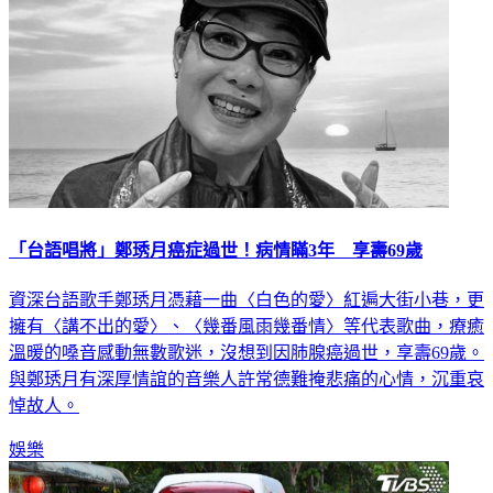
「台語唱將」鄭琇月癌症過世！病情瞞3年 享壽69歲
資深台語歌手鄭琇月憑藉一曲〈白色的愛〉紅遍大街小巷，更
擁有〈講不出的愛〉、〈幾番風雨幾番情〉等代表歌曲，療癒
溫暖的嗓音感動無數歌迷，沒想到因肺腺癌過世，享壽69歲。
與鄭琇月有深厚情誼的音樂人許常德難掩悲痛的心情，沉重哀
悼故人。
娛樂