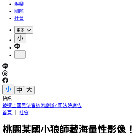
娛樂
國際
社會
更多
快訊
被選上國民法官該怎麼辦? 司法院廣告
首頁
｜
社會
桃園某國小狼師藏海量性影像