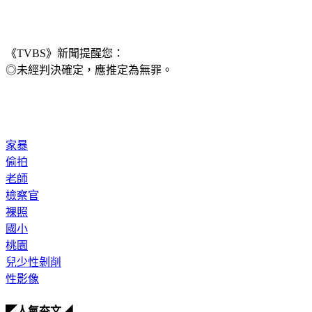
《TVBS》新聞提醒您：
◎未經判決確定，應推定為無罪。
家暴
偷拍
老師
檢察官
裸照
國小
桃園
兒少性剝削
性影像
◤人氣夯文◢