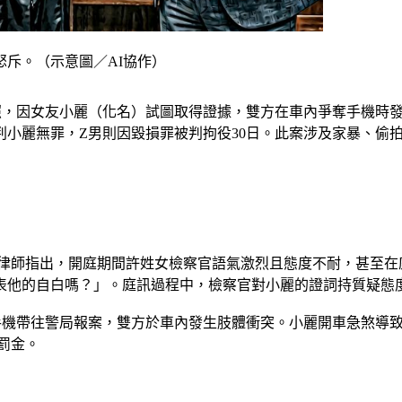
斥。（示意圖／AI協作）
照，因女友小麗（化名）試圖取得證據，雙方在車內爭奪手機時發
判小麗無罪，Z男則因毀損罪被判拘役30日。此案涉及家暴、偷
翔律師指出，開庭期間許姓女檢察官語氣激烈且態度不耐，甚至
表他的自白嗎？」。庭訊過程中，檢察官對小麗的證詞持質疑態
手機帶往警局報案，雙方於車內發生肢體衝突。小麗開車急煞導致
罰金。