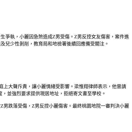
生爭執，小麗因急煞造成Z男受傷。Z男反控女友傷害，案件進
拍及兒少性剝削，教育局和地檢署後續回應備受關注。
在庭上大聲斥責，讓小麗情緒受影響。梁惟翔律師表示，他曾請
度，並強烈要求提供現居地址，拒絕寄文書至學校。
Z男跌落受傷，Z男反控小麗傷害。最終桃園地院一審判決小麗