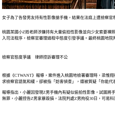
女子為了告發男友持有性影像搶手機，結果在法庭上遭檢察官怒
桃園某國小Z姓老師涉嫌持有大量偷拍性影像並向少女索要裸
入司法程序，檢察官審理過程中態度引發爭議。最終桃園地院
檢察官態度爭議　律師控訴審理不公
根據《CTWANT》報導，案件進入桃園地檢署審理時，梁惟
求檢察官語氣和緩，卻被指「妨害偵查」，還被質疑「你能代
報導指出，小麗因發現Z男手機內有疑似偷拍性影像，試圖將
無罪，小麗控告Z男家暴毀損，法院判處Z男拘役30日，可易科