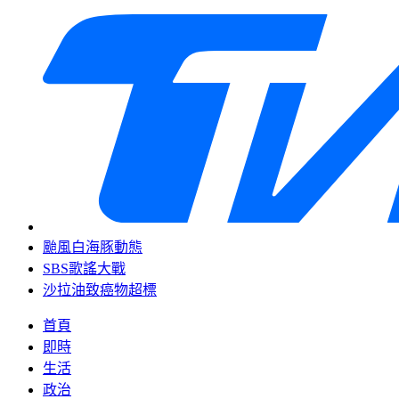
颱風白海豚動態
SBS歌謠大戰
沙拉油致癌物超標
首頁
即時
生活
政治