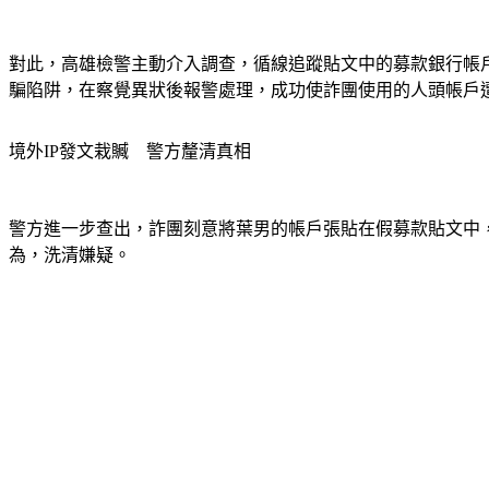
對此，高雄檢警主動介入調查，循線追蹤貼文中的募款銀行帳
騙陷阱，在察覺異狀後報警處理，成功使詐團使用的人頭帳戶
境外IP發文栽贓　警方釐清真相 
警方進一步查出，詐團刻意將葉男的帳戶張貼在假募款貼文中
為，洗清嫌疑。