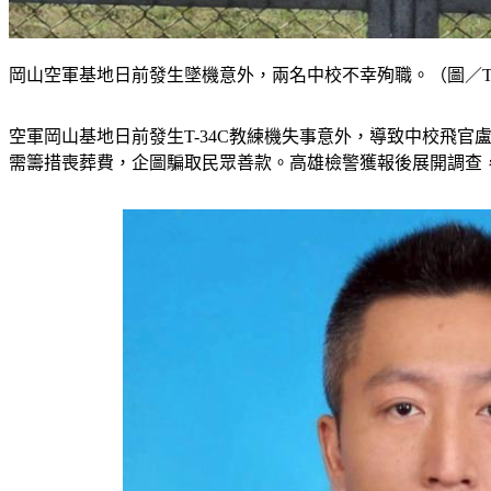
岡山空軍基地日前發生墜機意外，兩名中校不幸殉職。（圖／T
空軍岡山基地日前發生T-34C教練機失事意外，導致中校飛官
需籌措喪葬費，企圖騙取民眾善款。高雄檢警獲報後展開調查