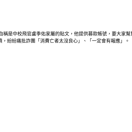
一篇自稱是中校飛官盧季佑家屬的貼文，他提供募款帳號，要大家
憤，紛紛痛批詐團「消費亡者太沒良心」、「一定會有報應」。