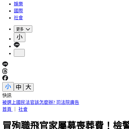
娛樂
國際
社會
更多
快訊
白海豚雨彈來了！「颱風假」關鍵曝 氣象署揭最新路徑
首頁
｜
社會
冒殉職飛官家屬募喪葬費！檢