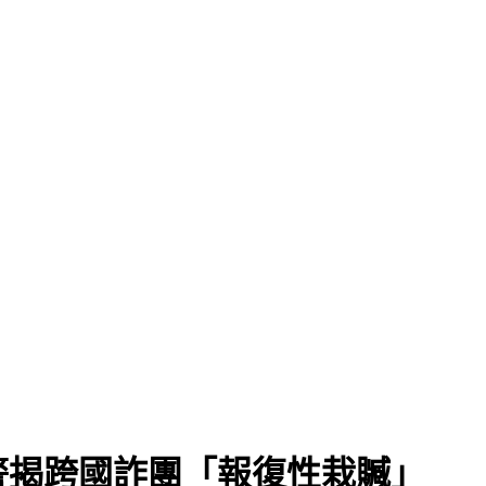
警揭跨國詐團「報復性栽贓」