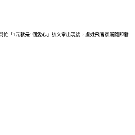
幫幫忙「1元就是1個愛心」該文章出現後，盧姓飛官家屬隨即發