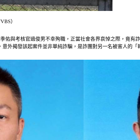
VBS）
盧季佑與考核官過俊男不幸殉職，正當社會各界哀悼之際，竟有詐騙
，意外揭發該起案件並非單純詐騙，是詐團對另一名被害人的「