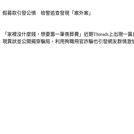
假募款引發公憤　檢警追查發現「案外案」 
「家裡沒什麼錢，想要籌一筆喪葬費」近期Threads上出現
現異狀並公開揭穿騙局，利用殉職飛官詐騙也引發網友群情激