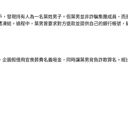
戶，發現持有人為一名葉姓男子。但葉男並非詐騙集團成員，而
遭凍結。過程中，葉男曾要求對方退款並提供自己的銀行帳號，
，企圖假借飛官喪葬費名義吸金，同時讓葉男背負詐欺罪名。經比