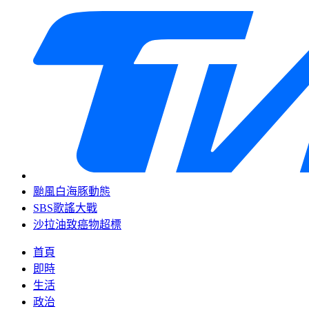
颱風白海豚動態
SBS歌謠大戰
沙拉油致癌物超標
首頁
即時
生活
政治