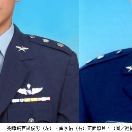
殉職飛官過俊男（左）、盧季佑（右）正面照片。（圖／翻