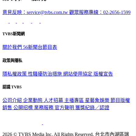
意見反映：service@tvbs.com.tw
觀眾服務專線：02-2656-1599
TVBS新聞網
關於我們
56新聞台節目表
政策與隱私
隱私權政策
性騷擾防治措施
網站使用協定
版權宣告
認識 TVBS
公司介紹
企業動態
人才招募
主播專區
星藝象娛樂
節目版權
銷售
公開招標
業務服務
官方聲明
獲獎紀錄／認證
2026 © TVBS Media Inc. All Rights Reserved. 台北市內湖區瑞
光路451號 | 聯利媒體股份有限公司