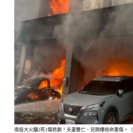
南投大火釀2死1傷悲劇！夫妻雙亡、兒跳樓逃命重傷。
南投消防局提供）