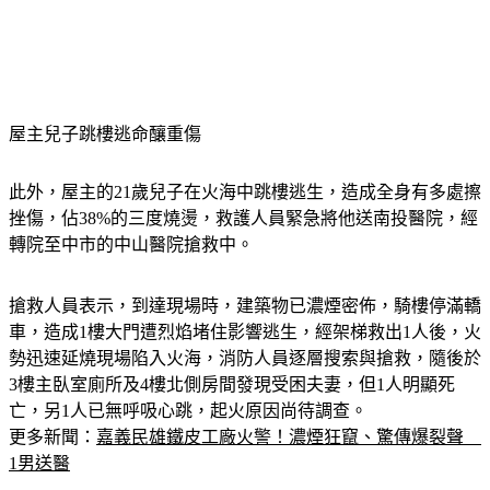
屋主兒子跳樓逃命釀重傷
此外，屋主的21歲兒子在火海中跳樓逃生，造成全身有多處擦
挫傷，佔38%的三度燒燙，救護人員緊急將他送南投醫院，經
轉院至中市的中山醫院搶救中。
搶救人員表示，到達現場時，建築物已濃煙密佈，騎樓停滿轎
車，造成1樓大門遭烈焰堵住影響逃生，經架梯救出1人後，火
勢迅速延燒現場陷入火海，消防人員逐層搜索與搶救，隨後於
3樓主臥室廁所及4樓北側房間發現受困夫妻，但1人明顯死
亡，另1人已無呼吸心跳，起火原因尚待調查。
更多新聞：
嘉義民雄鐵皮工廠火警！濃煙狂竄、驚傳爆裂聲　
1男送醫