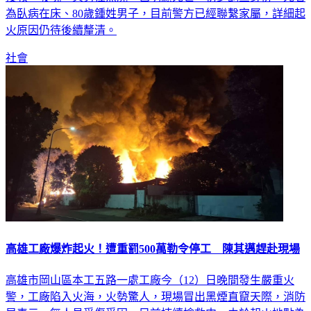
火原因仍待後續釐清。
社會
高雄工廠爆炸起火！遭重罰500萬勒令停工 陳其邁趕赴現場
高雄市岡山區本工五路一處工廠今（12）日晚間發生嚴重火
警，工廠陷入火海，火勢驚人，現場冒出黑煙直竄天際，消防
局表示，無人員受傷受困，目前持續搶救中。由於起火地點為