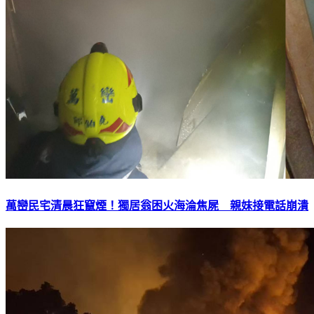
萬巒民宅清晨狂竄煙！獨居翁困火海淪焦屍 親妹接電話崩潰