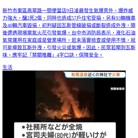
新竹市東區高翠路一間便當店9日凌晨發生氣爆意外，爆炸威
力強大，釀2死2傷，同時也造成57戶住宅受損，另有93輛機車
及40輛汽車毀損，初判疑因瓦斯管線破損或斷裂造成外洩，隨
後遭遇現場電氣火花引發氣爆。台中市消防局表示，液化石油
氣常運用在家庭或是營業場所，若未落實檢查或使用不慎，就
可能導致瓦斯外洩，引發火災或氣爆。因此，民眾若聞到瓦斯
味，應牢記「禁關推離」4字口訣，保障安全。
生活