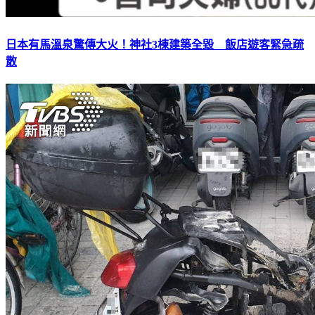
日本有馬溫泉驚傳大火！神社3棟建築全毀 飯店遊客緊急疏
散