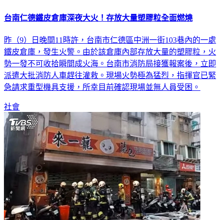
台南仁德鐵皮倉庫深夜大火！存放大量塑膠粒全面燃燒
昨（9）日晚間11時許，台南市仁德區中洲一街103巷內的一處
鐵皮倉庫，發生火警。由於該倉庫內部存放大量的塑膠粒，火
勢一發不可收拾瞬間成火海。台南市消防局接獲報案後，立即
派遣大批消防人車趕往灌救。現場火勢極為猛烈，指揮官已緊
急請求重型機具支援，所幸目前確認現場並無人員受困。
社會