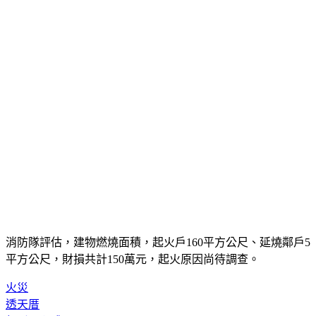
消防隊評估，建物燃燒面積，起火戶160平方公尺、延燒鄰戶5
平方公尺，財損共計150萬元，起火原因尚待調查。
火災
透天厝
無呼吸心跳