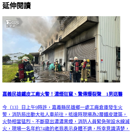
嘉義民雄鐵皮工廠火警！濃煙狂竄、驚傳爆裂聲 1男送醫
今（13）日上午9時許，嘉義縣民雄鄉一處工廠倉庫發生火
警，消防局出動大批人車前往，抵達時現場為2層鐵皮建築，
火勢相當猛烈、不斷竄出濃濃黑煙，消防人員緊急架設水線滅
火，現場一名年約74歲的老翁表示身體不適，所幸意識清楚，
經初步處置後送往嘉義基督教醫院進行救治。