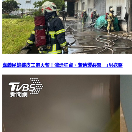
嘉義民雄鐵皮工廠火警！濃煙狂竄、驚傳爆裂聲 1男送醫