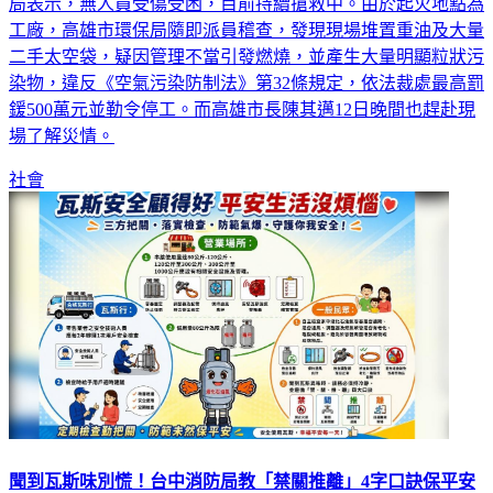
工廠，高雄市環保局隨即派員稽查，發現現場堆置重油及大量
二手太空袋，疑因管理不當引發燃燒，並產生大量明顯粒狀污
染物，違反《空氣污染防制法》第32條規定，依法裁處最高罰
鍰500萬元並勒令停工。而高雄市長陳其邁12日晚間也趕赴現
場了解災情。
社會
聞到瓦斯味別慌！台中消防局教「禁關推離」4字口訣保平安