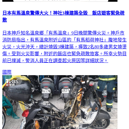
日本有馬溫泉驚傳大火！神社3棟建築全毀 飯店遊客緊急疏
散
日本神戶知名溫泉鄉「有馬溫泉」9日晚間驚傳火災。神戶市
消防局指出，有馬溫泉附近山區的「有馬稻荷神社」腹地發生
火災，火光沖天，總計燒毀3棟建築，導致2名80多歲男女燒燙
傷。受到火災影響，附近的飯店也緊急疏散旅客。所幸火勢目
前已撲滅，警消人員正在調查起火原因等詳細狀況。
國際