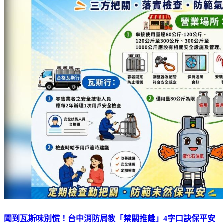
聞到瓦斯味別慌！台中消防局教「禁關推離」4字口訣保平安