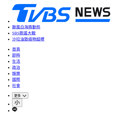
颱風白海豚動態
SBS歌謠大戰
沙拉油致癌物超標
首頁
即時
生活
政治
娛樂
國際
社會
更多