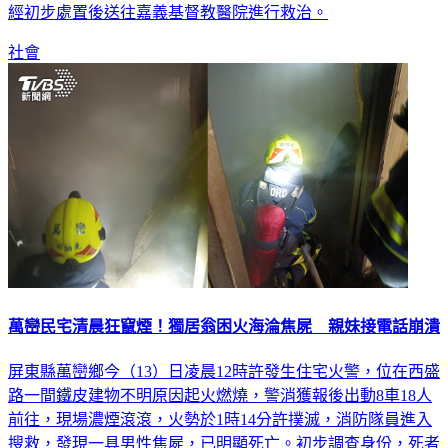
社會
萬巒民宅清晨狂竄煙！獨居翁困火海淪焦屍 親妹接電話崩潰
屏東縣萬巒鄉今（13）日凌晨12時許發生住宅火警，位在西盛
路一間鐵皮建物不明原因起火燃燒，警消獲報後出動8車18人
前往，現場濃煙滾滾，火勢於1時14分許撲滅，消防隊員進入
搜救，發現一具男性焦屍，已明顯死亡。初步調查身份，死者
為臥病在床、80歲鍾姓男子，目前警方已經聯繫家屬，詳細起