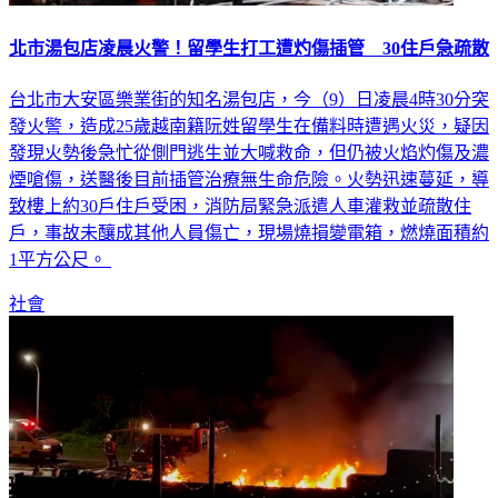
北市湯包店凌晨火警！留學生打工遭灼傷插管 30住戶急疏散
台北市大安區樂業街的知名湯包店，今（9）日凌晨4時30分突
發火警，造成25歲越南籍阮姓留學生在備料時遭遇火災，疑因
發現火勢後急忙從側門逃生並大喊救命，但仍被火焰灼傷及濃
煙嗆傷，送醫後目前插管治療無生命危險。火勢迅速蔓延，導
致樓上約30戶住戶受困，消防局緊急派遣人車灌救並疏散住
戶，事故未釀成其他人員傷亡，現場燒損變電箱，燃燒面積約
1平方公尺。
社會