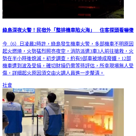
綠島深夜火警！民宿外「整排機車陷火海」 住客探頭看嚇傻
今（6）日凌晨2時許，綠島發生機車火警，多部機車不明原因
起火燃燒，火勢猛烈照亮夜空，消防派遣3車3人前往搶救，火
勢在半小時後熄滅。初步調查，約有9部車被燒成廢鐵，12部
機車遭到波及受損，確切財損仍需等待評估，所幸現場無人受
傷，詳細起火原因須交由火調人員進一步釐清。
社會