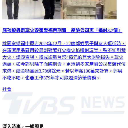
屁孩殺蟲劑玩火毀家樂福吞刑責 產險公司再「追討3.7億」
桃園家樂福中原店2023年12月，22歲郭姓男子與友人逛街時，
在清潔用品區用殺蟲劑對著打火機火焰噴射玩樂，殊不知引發
大火，燒毀賣場，造成逾新台幣4億元的巨大財物損失。玩火
過頭，如今郭男除了面臨刑責，更遭到多家產險公司集體代位
求償，總金額高達3.78億餘元。若以年薪100萬來計算，郭男
不吃不喝，也要工作379年才可能還清這筆債務。
社會
深入時事，一觸即見