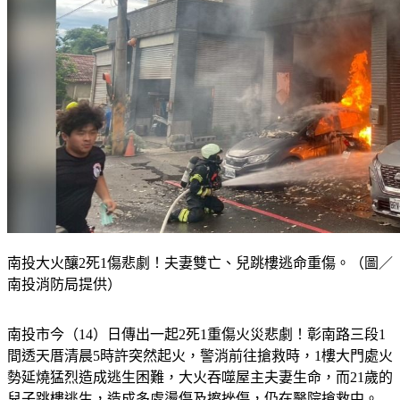
南投大火釀2死1傷悲劇！夫妻雙亡、兒跳樓逃命重傷。（圖／
南投消防局提供）
南投市今（14）日傳出一起2死1重傷火災悲劇！彰南路三段1
間透天厝清晨5時許突然起火，警消前往搶救時，1樓大門處火
勢延燒猛烈造成逃生困難，大火吞噬屋主夫妻生命，而21歲的
兒子跳樓逃生，造成多處燙傷及擦挫傷，仍在醫院搶救中。　