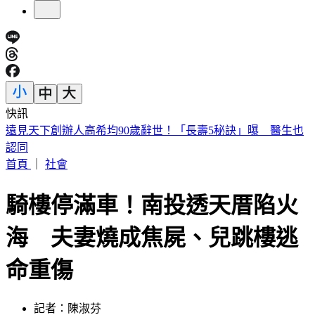
快訊
美股開盤／聯準會升息疑慮意外減緩！標普、那指「雙開高」
首頁
｜
社會
騎樓停滿車！南投透天厝陷火
海 夫妻燒成焦屍、兒跳樓逃
命重傷
記者：陳淑芬
發佈時間：2026.06.14 14:14