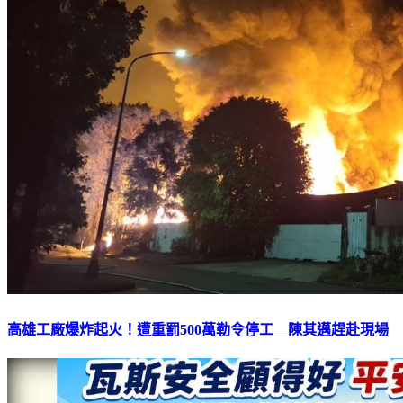
高雄工廠爆炸起火！遭重罰500萬勒令停工 陳其邁趕赴現場