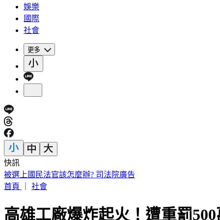
娛樂
國際
社會
更多
快訊
買疫苗遭詐騙10億 慈濟再發聲：捍衛捐款大眾權益
首頁
｜
社會
高雄工廠爆炸起火！遭重罰50