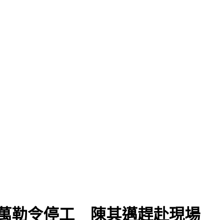
0萬勒令停工 陳其邁趕赴現場