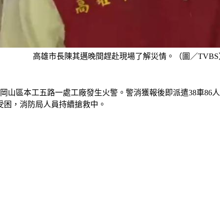
高雄市長陳其邁晚間趕赴現場了解災情。（圖／TVBS
在岡山區本工五路一處工廠發生火警。警消獲報後即派遣38車8
受困，消防局人員持續搶救中。