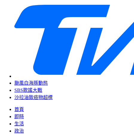
颱風白海豚動態
SBS歌謠大戰
沙拉油致癌物超標
首頁
即時
生活
政治