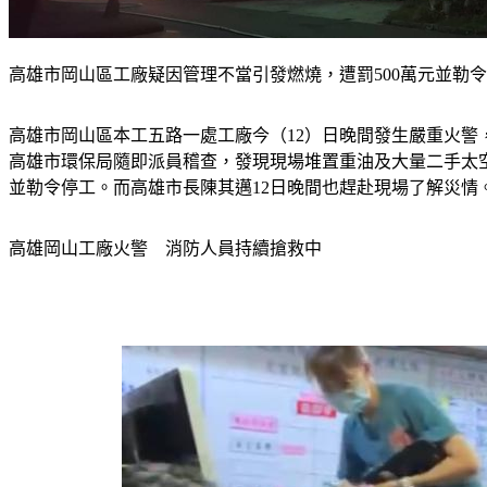
高雄市岡山區工廠疑因管理不當引發燃燒，遭罰500萬元並勒令
高雄市岡山區本工五路一處工廠今（12）日晚間發生嚴重火
高雄市環保局隨即派員稽查，發現現場堆置重油及大量二手太空
並勒令停工。而高雄市長陳其邁12日晚間也趕赴現場了解災情
高雄岡山工廠火警　消防人員持續搶救中