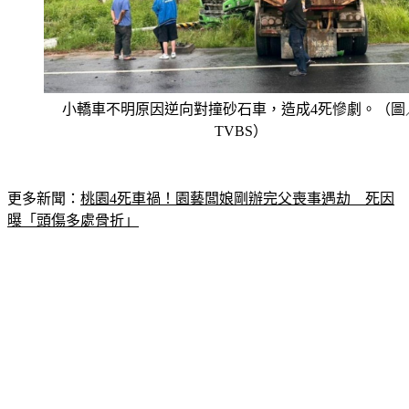
小轎車不明原因逆向對撞砂石車，造成4死慘劇。（圖
TVBS）
更多新聞：
桃園4死車禍！園藝闆娘剛辦完父喪事遇劫　死因
曝「頭傷多處骨折」