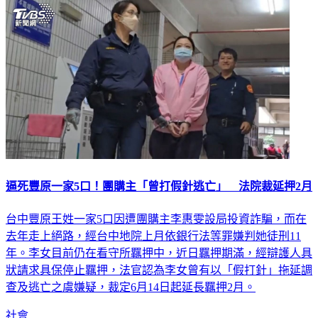
逼死豐原一家5口！團購主「曾打假針逃亡」 法院裁延押2月
台中豐原王姓一家5口因遭團購主李惠雯設局投資詐騙，而在
去年走上絕路，經台中地院上月依銀行法等罪嫌判她徒刑11
年。李女目前仍在看守所羈押中，近日羈押期滿，經辯護人具
狀請求具保停止羈押，法官認為李女曾有以「假打針」拖延調
查及逃亡之虞嫌疑，裁定6月14日起延長羈押2月。
社會