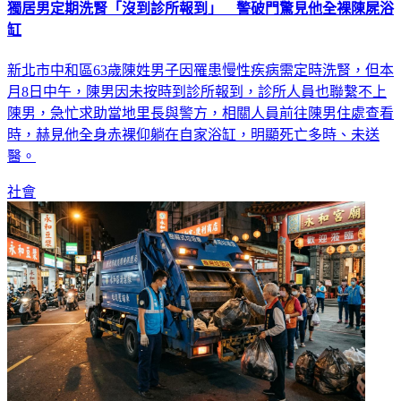
獨居男定期洗腎「沒到診所報到」 警破門驚見他全裸陳屍浴
缸
新北市中和區63歲陳姓男子因罹患慢性疾病需定時洗腎，但本
月8日中午，陳男因未按時到診所報到，診所人員也聯繫不上
陳男，急忙求助當地里長與警方，相關人員前往陳男住處查看
時，赫見他全身赤裸仰躺在自家浴缸，明顯死亡多時、未送
醫。
社會