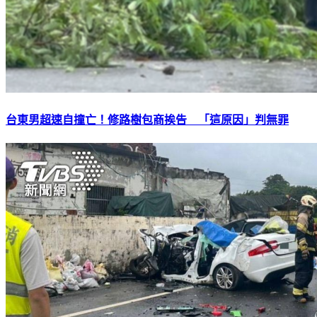
台東男超速自撞亡！修路樹包商挨告 「這原因」判無罪