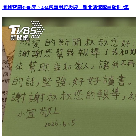
圖利宮廟3906元、434包專用垃圾袋 新北清潔隊員緩刑2年