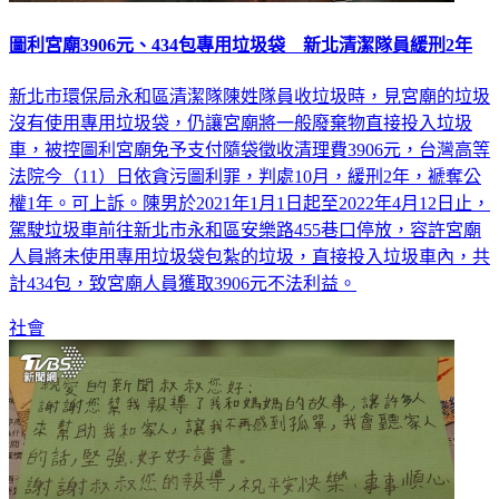
圖利宮廟3906元、434包專用垃圾袋 新北清潔隊員緩刑2年
新北市環保局永和區清潔隊陳姓隊員收垃圾時，見宮廟的垃圾
沒有使用專用垃圾袋，仍讓宮廟將一般廢棄物直接投入垃圾
車，被控圖利宮廟免予支付隨袋徵收清理費3906元，台灣高等
法院今（11）日依貪污圖利罪，判處10月，緩刑2年，褫奪公
權1年。可上訴。陳男於2021年1月1日起至2022年4月12日止，
駕駛垃圾車前往新北市永和區安樂路455巷口停放，容許宮廟
人員將未使用專用垃圾袋包紮的垃圾，直接投入垃圾車內，共
計434包，致宮廟人員獲取3906元不法利益。
社會