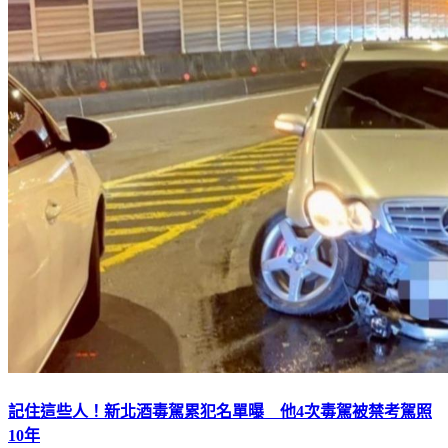
記住這些人！新北酒毒駕累犯名單曝 他4次毒駕被禁考駕照
10年