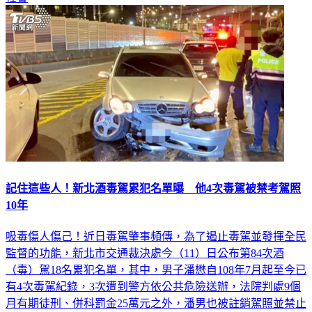
記住這些人！新北酒毒駕累犯名單曝 他4次毒駕被禁考駕照
10年
吸毒傷人傷己！近日毒駕肇事頻傳，為了遏止毒駕並發揮全民
監督的功能，新北市交通裁決處今（11）日公布第84次酒
（毒）駕18名累犯名單，其中，男子潘懋自108年7月起至今已
有4次毒駕紀錄，3次遭到警方依公共危險送辦，法院判處9個
月有期徒刑、併科罰金25萬元之外，潘男也被註銷駕照並禁止