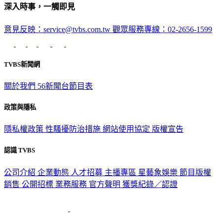
深入時事，一觸即見
意見反映：service@tvbs.com.tw
觀眾服務專線：02-2656-1599
TVBS新聞網
關於我們
56新聞台節目表
政策與隱私
隱私權政策
性騷擾防治措施
網站使用協定
版權宣告
認識 TVBS
公司介紹
企業動態
人才招募
主播專區
星藝象娛樂
節目版權
銷售
公開招標
業務服務
官方聲明
獲獎紀錄／認證