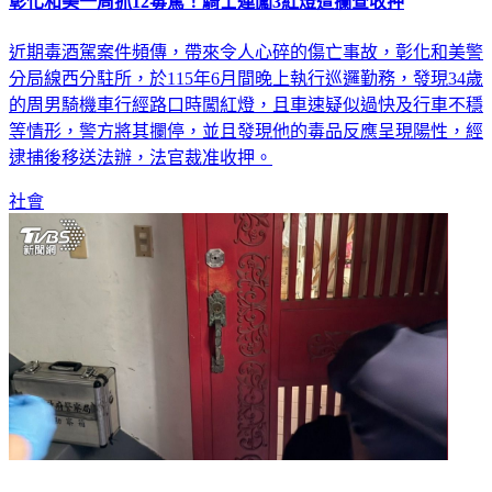
彰化和美一周抓12毒駕！騎士連闖3紅燈遭攔查收押
近期毒酒駕案件頻傳，帶來令人心碎的傷亡事故，彰化和美警
分局線西分駐所，於115年6月間晚上執行巡邏勤務，發現34歲
的周男騎機車行經路口時闖紅燈，且車速疑似過快及行車不穩
等情形，警方將其攔停，並且發現他的毒品反應呈現陽性，經
逮捕後移送法辦，法官裁准收押。
社會