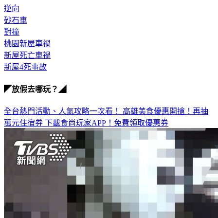
逆向
砂石車
對撞
桃園新屋車禍
新屋死亡車禍
新屋4死事故
◤放假去哪玩？◢
全台熱門活動、人氣攻略一次看！
高雄美食優惠開搶！再抽
萬元住宿券
下載食尚玩家APP！免費領取優惠券