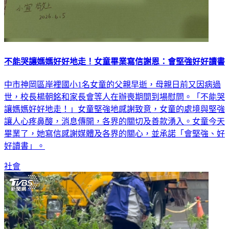
不能哭讓媽媽好好地走！女童畢業寫信謝恩：會堅強好好讀書
中市神岡區岸裡國小1名女童的父親早逝，母親日前又因病過
世，校長楊朝銘和家長會等人在辦喪期間到場慰問。「不能哭
讓媽媽好好地走！」女童堅強地感謝致意，女童的處境與堅強
讓人心疼鼻酸，消息傳開，各界的關切及善款湧入。女童今天
畢業了，她寫信感謝媒體及各界的關心，並承諾「會堅強、好
好讀書」。
社會