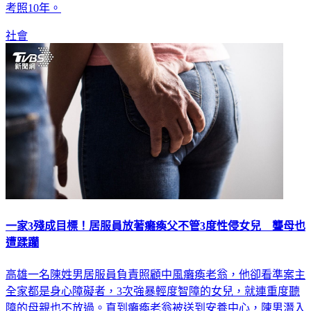
考照10年。
社會
一家3殘成目標！居服員放著癱瘓父不管3度性侵女兒 聾母也
遭蹂躪
高雄一名陳姓男居服員負責照顧中風癱瘓老翁，他卻看準案主
全家都是身心障礙者，3次強暴輕度智障的女兒，就連重度聽
障的母親也不放過。直到癱瘓老翁被送到安養中心，陳男潛入