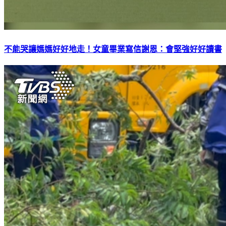
不能哭讓媽媽好好地走！女童畢業寫信謝恩：會堅強好好讀書