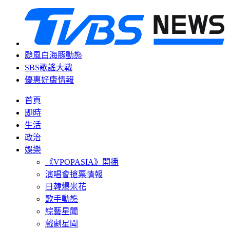
颱風白海豚動態
SBS歌謠大戰
優惠好康情報
首頁
即時
生活
政治
娛樂
《VPOPASIA》開播
演唱會搶票情報
日韓爆米花
歌手動態
綜藝星聞
戲劇星聞