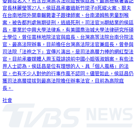
委員提名人，包含台灣高等法院庭長侯廷昌、最高檢察署書記
官長林麗瑩等27人。侯廷昌承審過新竹逆子8死縱火案、狠夫
在台南地院外開車輾斃妻子跟律師案、台南湯姆熊男童割喉
案，被告都判處無期徒刑，逃過死刑。司法官36期結業的侯廷
昌，畢業於中興大學法律系，有美國喬治城大學法律研究所碩
士學位，曾任雲林地院法官與庭長、台灣高等法院台南分院法
官、最高法院辦事，目前擔任台灣高法院法官兼庭長，曾參與
司法院「法袍之下」宣傳片演出，是司法高層力捧的網紅型法
官。目前承審媒體人周玉蔻誹謗前中國小姐張淑娟案。有些法
界人士認為，侯廷昌是位有理想的人、具「個人風格」的法
官，也有不少人對他的行事作風不認同。儘管如此，侯廷昌仍
獲司法高層提拔到最高法院擔任辦事法官，目前為高院庭
長。
社會