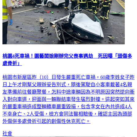
桃園4死車禍！園藝闆娘剛辦完父喪事遇劫 死因曝「頭傷多
處骨折」
桃園市新屋區昨（10）日發生嚴重死亡車禍，60歲李姓女子昨
日上午才剛幫父親辦妥告別式，隨後駕駛自小客車載著4名親
友準備前往餐廳聚餐，怎料中途車輛因為不明原因突然逆向衝
入對向車道，迎面與一輛聯結車發生猛烈對撞。這起突如其來
的嚴重車禍造成整輛轎車嚴重毀損，包含李女在內共造成4人
不幸身亡、2人受傷，檢方會同法醫相驗後，確認主因為頭部
外傷併多處骨折引起的創傷性休克死亡。
社會