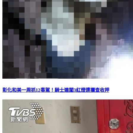
彰化和美一周抓12毒駕！騎士連闖3紅燈遭攔查收押