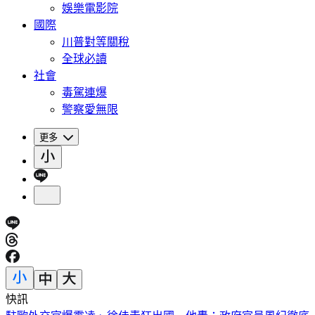
娛樂電影院
國際
川普對等關稅
全球必讀
社會
毒駕連爆
警察愛無限
更多
快訊