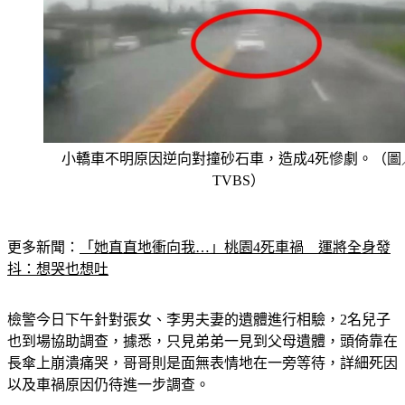
小轎車不明原因逆向對撞砂石車，造成4死慘劇。（圖
TVBS）
更多新聞：
「她直直地衝向我…」桃園4死車禍　運將全身發
抖：想哭也想吐
檢警今日下午針對張女、李男夫妻的遺體進行相驗，2名兒子
也到場協助調查，據悉，只見弟弟一見到父母遺體，頭倚靠在
長傘上崩潰痛哭，哥哥則是面無表情地在一旁等待，詳細死因
以及車禍原因仍待進一步調查。