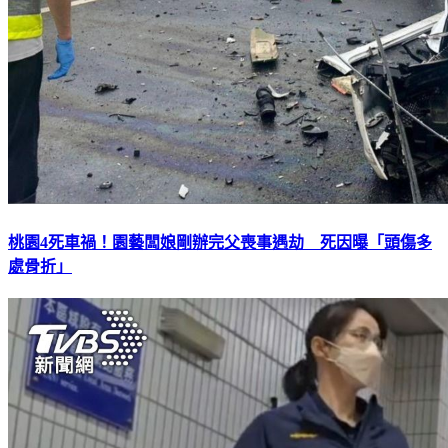
桃園4死車禍！園藝闆娘剛辦完父喪事遇劫 死因曝「頭傷多
處骨折」