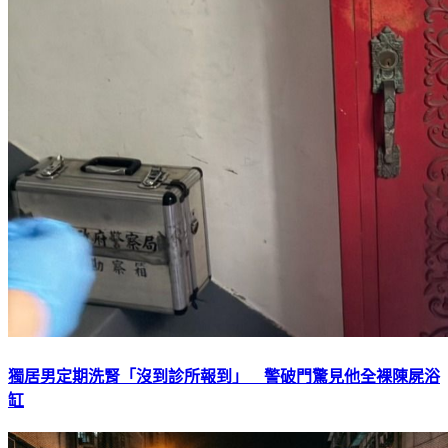
獨居男定期洗腎「沒到診所報到」 警破門驚見他全裸陳屍浴
缸