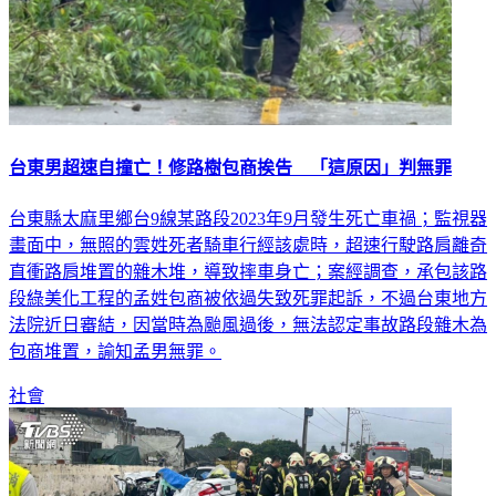
台東男超速自撞亡！修路樹包商挨告 「這原因」判無罪
台東縣太麻里鄉台9線某路段2023年9月發生死亡車禍；監視器
畫面中，無照的雲姓死者騎車行經該處時，超速行駛路肩離奇
直衝路肩堆置的雜木堆，導致摔車身亡；案經調查，承包該路
段綠美化工程的孟姓包商被依過失致死罪起訴，不過台東地方
法院近日審結，因當時為颱風過後，無法認定事故路段雜木為
包商堆置，諭知孟男無罪。
社會