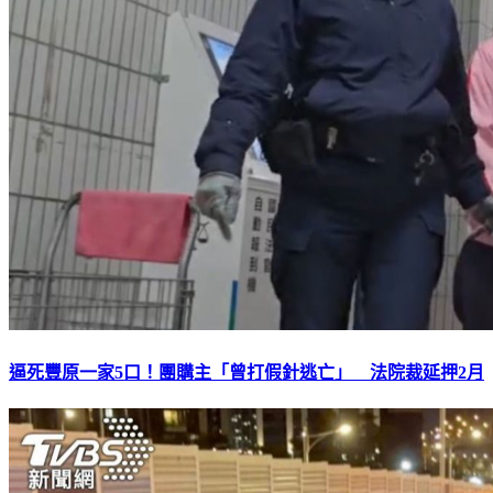
逼死豐原一家5口！團購主「曾打假針逃亡」 法院裁延押2月