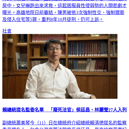
房中，女兒嚇跑出來求救，這起居服員性侵弱勢的人間悲劇才
曝光。高雄地院日前審結，陳男被依3次強制性交、強制猥褻
及侵入住宅等5罪，重判8年10月徒刑，仍可上訴。
社會
賴總統提名監委名單 「廢死法官」侯廷昌、林麗瑩27人入列
副總統蕭美琴今（11）日在總統府介紹總統賴清德提名的監察