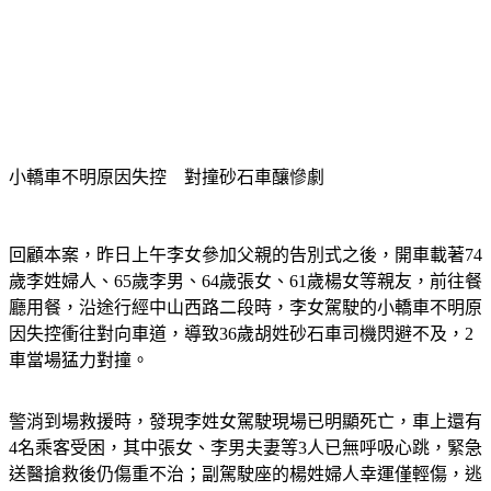
小轎車不明原因失控　對撞砂石車釀慘劇
回顧本案，昨日上午李女參加父親的告別式之後，開車載著74
歲李姓婦人、65歲李男、64歲張女、61歲楊女等親友，前往餐
廳用餐，沿途行經中山西路二段時，李女駕駛的小轎車不明原
因失控衝往對向車道，導致36歲胡姓砂石車司機閃避不及，2
車當場猛力對撞。
警消到場救援時，發現李姓女駕駛現場已明顯死亡，車上還有
4名乘客受困，其中張女、李男夫妻等3人已無呼吸心跳，緊急
送醫搶救後仍傷重不治；副駕駛座的楊姓婦人幸運僅輕傷，逃