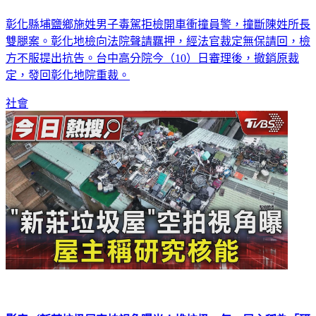
彰化毒駕撞斷警雙腿「無保請回」撤銷 高分院發回更裁
彰化縣埔鹽鄉施姓男子毒駕拒檢開車衝撞員警，撞斷陳姓所長
雙腿案。彰化地檢向法院聲請羈押，經法官裁定無保請回，檢
方不服提出抗告。台中高分院今（10）日審理後，撤銷原裁
定，發回彰化地院重裁。
社會