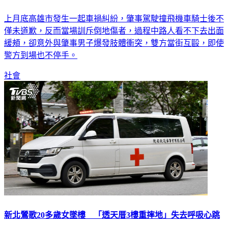
新畫面曝！ 肇事男撞飛騎士還開罵 路人緩頰竟變互毆
上月底高雄市發生一起車禍糾紛，肇事駕駛撞飛機車騎士後不
僅未道歉，反而當場訓斥倒地傷者，過程中路人看不下去出面
緩頰，卻意外與肇事男子爆發肢體衝突，雙方當街互毆，即使
警方到場也不停手。
社會
新北鶯歌20多歲女墜樓 「透天厝3樓重摔地」失去呼吸心跳