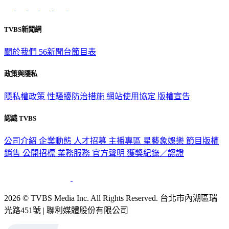
意見反映：service@tvbs.com.tw
觀眾服務專線：02-2656-1599
TVBS新聞網
關於我們
56新聞台節目表
政策與隱私
隱私權政策
性騷擾防治措施
網站使用協定
版權宣告
認識 TVBS
公司介紹
企業動態
人才招募
主播專區
星藝象娛樂
節目版權
銷售
公開招標
業務服務
官方聲明
獲獎紀錄／認證
2026 © TVBS Media Inc. All Rights Reserved. 台北市內湖區瑞
光路451號 | 聯利媒體股份有限公司