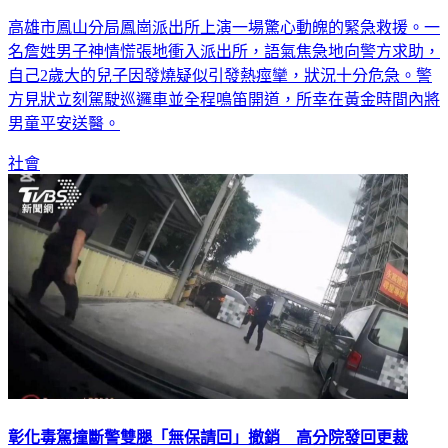
間
高雄市鳳山分局鳳崗派出所上演一場驚心動魄的緊急救援。一
名詹姓男子神情慌張地衝入派出所，語氣焦急地向警方求助，
自己2歲大的兒子因發燒疑似引發熱痙攣，狀況十分危急。警
方見狀立刻駕駛巡邏車並全程鳴笛開道，所幸在黃金時間內將
男童平安送醫。
社會