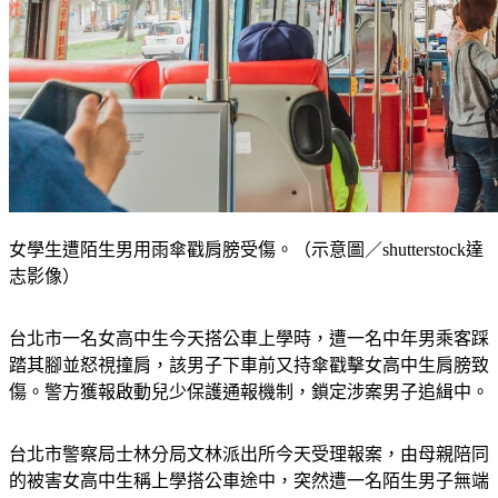
女學生遭陌生男用雨傘戳肩膀受傷。（示意圖／shutterstock達
志影像）
台北市一名女高中生今天搭公車上學時，遭一名中年男乘客踩
踏其腳並怒視撞肩，該男子下車前又持傘戳擊女高中生肩膀致
傷。警方獲報啟動兒少保護通報機制，鎖定涉案男子追緝中。
台北市警察局士林分局文林派出所今天受理報案，由母親陪同