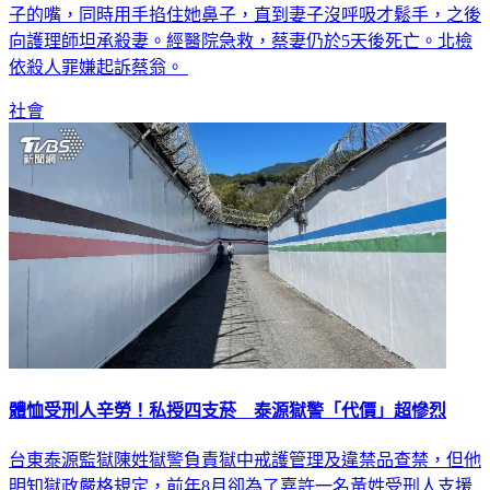
因不忍妻子繼續被病痛折磨，以衛生紙外包裝的塑膠袋摀住妻
子的嘴，同時用手掐住她鼻子，直到妻子沒呼吸才鬆手，之後
向護理師坦承殺妻。經醫院急救，蔡妻仍於5天後死亡。北檢
依殺人罪嫌起訴蔡翁。
社會
體恤受刑人辛勞！私授四支菸 泰源獄警「代價」超慘烈
台東泰源監獄陳姓獄警負責獄中戒護管理及違禁品查禁，但他