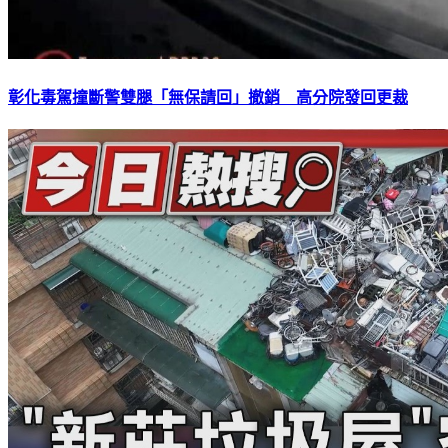
彰化毒駕撞斷警雙腿「無保請回」撤銷 高分院發回更裁