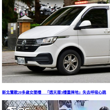
新北鶯歌20多歲女墜樓 「透天厝3樓重摔地」失去呼吸心跳