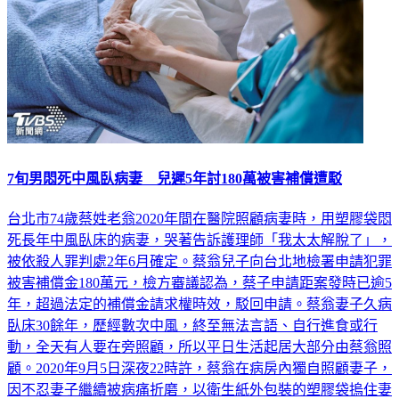
7旬男悶死中風臥病妻 兒遲5年討180萬被害補償遭駁
台北市74歲蔡姓老翁2020年間在醫院照顧病妻時，用塑膠袋悶
死長年中風臥床的病妻，哭著告訴護理師「我太太解脫了」，
被依殺人罪判處2年6月確定。蔡翁兒子向台北地檢署申請犯罪
被害補償金180萬元，檢方審議認為，蔡子申請距案發時已逾5
年，超過法定的補償金請求權時效，駁回申請。蔡翁妻子久病
臥床30餘年，歷經數次中風，終至無法言語、自行進食或行
動，全天有人要在旁照顧，所以平日生活起居大部分由蔡翁照
顧。2020年9月5日深夜22時許，蔡翁在病房內獨自照顧妻子，