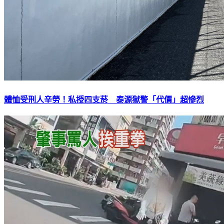
體恤受刑人辛勞！私授四支菸 泰源獄警「代價」超慘烈