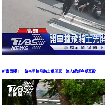
新畫面曝！ 肇事男撞飛騎士還開罵 路人緩頰竟變互毆