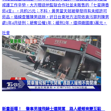
明知獄政嚴格規定，前年8月卻為了嘉許一名黃姓受刑人支援
戒護工作辛勞，大方贈送他監獄合作社並未販售的「七星牌香
菸4支」，共約25元；不料，黃男當天就被舉發持有未經許可
菸品，循線查獲陳男送辦，近日台東地方法院依貪污罪判陳男
處1年4月徒刑；褫奪公權1年；緩刑2年，還得繳國庫3萬元。
社會