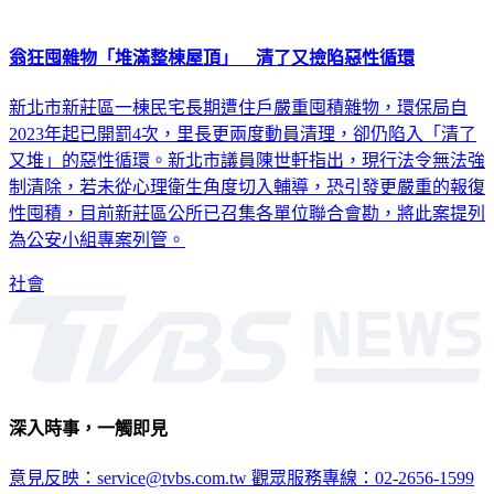
翁狂囤雜物「堆滿整棟屋頂」 清了又撿陷惡性循環
新北市新莊區一棟民宅長期遭住戶嚴重囤積雜物，環保局自
2023年起已開罰4次，里長更兩度動員清理，卻仍陷入「清了
又堆」的惡性循環。新北市議員陳世軒指出，現行法令無法強
制清除，若未從心理衛生角度切入輔導，恐引發更嚴重的報復
性囤積，目前新莊區公所已召集各單位聯合會勘，將此案提列
為公安小組專案列管。
社會
深入時事，一觸即見