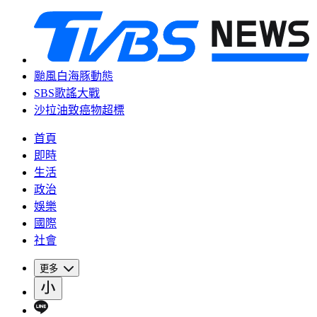
颱風白海豚動態
SBS歌謠大戰
沙拉油致癌物超標
首頁
即時
生活
政治
娛樂
國際
社會
更多