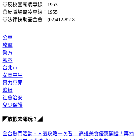
◎拒絕暴力 請撥打110
◎反校園霸凌專線：1953
◎反職場霸凌專線：1955
◎法律扶助基金會：(02)412-8518
公車
攻擊
警方
報案
台北市
女高中生
暴力犯罪
追緝
社會治安
兒少保護
◤放假去哪玩？◢