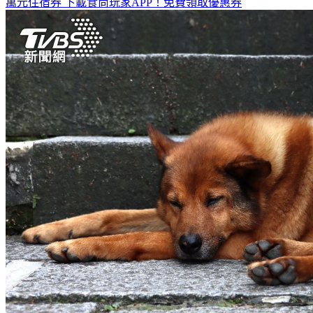
全台熱門活動、人氣攻略一次看！
高雄美食優惠開搶！再抽
萬元住宿券
下載食尚玩家APP！免費領取優惠券