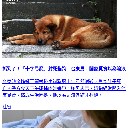
抓到了！「十字弓箭」射死貓狗 台東男：闖家覓食以為流浪
台東縣金峰鄉嘉蘭村發生貓狗遭十字弓箭射殺，貫穿肚子死
亡。警方今天下午逮捕謝姓嫌犯，謝男表示，貓狗經常闖入他
家覓食，造成生活困擾，他以為是流浪貓才射殺。
社會