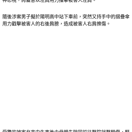
滿被害人擋到行進動線，竟踩踏被害人右腳，隨後又以凶狠眼
神怒視，再蓄意以左肩用力撞擊被害人左肩。
隨後涉案男子擬於陽明高中站下車前，突然又持手中的摺疊傘
用力戳擊被害人的右後肩膀，造成被害人右肩擦傷。