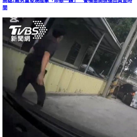
高雄2歲男童發燒痙攣「命懸一線」 警鳴笛開道搶回黃金時
間