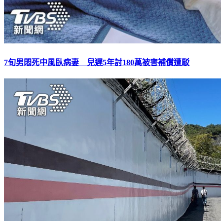
7旬男悶死中風臥病妻 兒遲5年討180萬被害補償遭駁