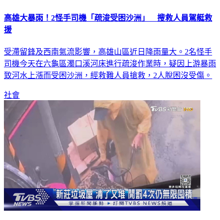
高雄大暴雨！2怪手司機「疏浚受困沙洲」 搜救人員駕艇救
援
受滯留鋒及西南氣流影響，高雄山區近日降雨量大。2名怪手
司機今天在六龜區濁口溪河床進行疏浚作業時，疑因上游暴雨
致河水上漲而受困沙洲，經救難人員搶救，2人脫困沒受傷。
社會