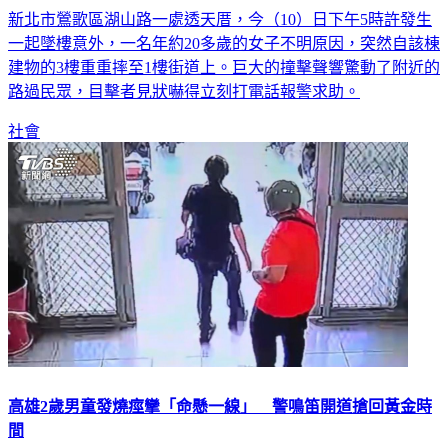
新北市鶯歌區湖山路一處透天厝，今（10）日下午5時許發生
一起墜樓意外，一名年約20多歲的女子不明原因，突然自該棟
建物的3樓重重摔至1樓街道上。巨大的撞擊聲響驚動了附近的
路過民眾，目擊者見狀嚇得立刻打電話報警求助。
社會
高雄2歲男童發燒痙攣「命懸一線」 警鳴笛開道搶回黃金時