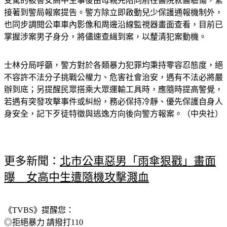
受驚的被害女高中生事後由母親先陪同前往醫院就醫驗傷，緊
接著到警局報案提告。警方除立即啟動兒少保護通報機制外，
也同步調閱公車車內影像和周邊沿線監視器畫面查看，目前已
掌握涉案男子身分，將儘速查緝到案，以釐清犯案動機。
士林分局呼籲，警方對於各類暴力犯罪均秉持零容忍態度，絕
不容許不法分子挑戰公權力、危害社會治安，遇有不法必將嚴
辦到底；另提醒民眾搭乘大眾運輸工具時，應隨時提高警覺，
若遇有突發攻擊事件或糾紛，務必保持冷靜、優先保護自身人
身安全，記下歹徒特徵與逃逸方向後向警方報案。（中央社）
更多新聞：
北市公車惡男「雨傘狠戳」畫面
曝　女高中生遭隨機攻擊濺血
《TVBS》提醒您：