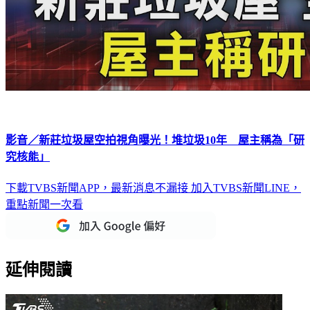
影音／新莊垃圾屋空拍視角曝光！堆垃圾10年 屋主稱為「研
究核能」
下載TVBS新聞APP，最新消息不漏接
加入TVBS新聞LINE，
重點新聞一次看
延伸閱讀