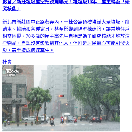
影音／新莊垃圾屋空拍視角曝光！堆垃圾10年 屋主稱為「研
究核能」
新北市新莊區中正路巷弄內，一棟公寓頂樓堆滿大量垃圾、腳
踏車、輪胎和各種家具，甚至影響到隔壁棟建築，讓當地住戶
相當困擾。70多歲的屋主高先生自稱是為了研究核能才堆放這
些物品，自認沒有影響到其他人，但附近居民擔心可能引發火
災，甚至造成病媒孳生。
社會