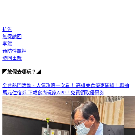
◎毒品防制諮詢專線：0800-770-885
抗告
無保請回
毒駕
預防性羈押
發回重裁
◤放假去哪玩？◢
全台熱門活動、人氣攻略一次看！
高雄美食優惠開搶！再抽
萬元住宿券
下載食尚玩家APP！免費領取優惠券