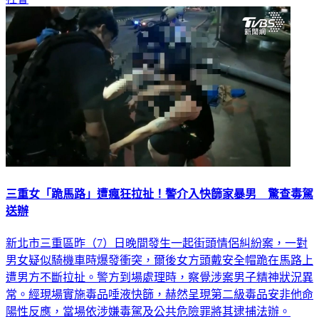
社會
三重女「跪馬路」遭瘋狂拉扯！警介入快篩家暴男 驚查毒駕
送辦
新北市三重區昨（7）日晚間發生一起街頭情侶糾紛案，一對
男女疑似騎機車時爆發衝突，爾後女方頭戴安全帽跪在馬路上
遭男方不斷拉扯。警方到場處理時，察覺涉案男子精神狀況異
常。經現場實施毒品唾液快篩，赫然呈現第二級毒品安非他命