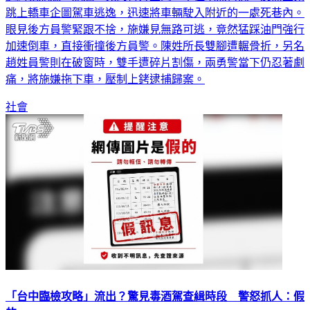
通緝犯施嫌。施嫌一見到警方上門，不但毫無悔意，反而立刻
跳上轎車企圖駕車逃逸，迅速將車輛駛入附近的一處死巷內。
眼見後方員警緊跟不捨，施嫌見無路可逃，竟然猛踩油門強行
加速倒車，直接衝撞後方員警。陳姓所長雙腳遭輾骨折，另名
趙姓員警則在破窗時，雙手遭碎片割傷，兩勇警當下仍忍著劇
痛，將施嫌拖下車，壓制上銬逮捕歸案。
社會