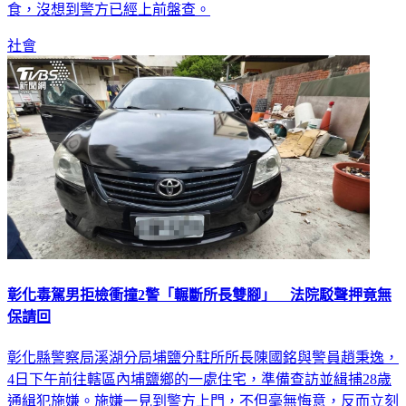
輛停妥，地點就在夜市地瓜球攤位附近，原本準備下車購買美
食，沒想到警方已經上前盤查。
社會
彰化毒駕男拒檢衝撞2警「輾斷所長雙腳」 法院駁聲押竟無
保請回
彰化縣警察局溪湖分局埔鹽分駐所所長陳國銘與警員趙秉逸，
4日下午前往轄區內埔鹽鄉的一處住宅，準備查訪並緝捕28歲