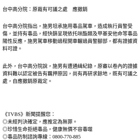
台中高分院：原裁有可議之處　應撤銷
台中高分院指出，施男坦承施用毒品駕車，造成執行員警受
傷，並持有毒品，經快篩呈現依托咪酯類及甲基安他命等毒品
陽性反應，施男駕車移動過程開車輾過員警腳部，都有證據資
料可證。
此外，台中高分院說，施男有遭通緝紀錄，原審以卷內的證據
資料難以認定被告有羈押原因，尚有再研求餘地，既有可議之
處，自應撤銷原裁定。
《TVBS》新聞提醒您：
◎未經判決確定，應推定為無罪。
◎珍惜生命拒絕毒品，健康無價不容毒噬