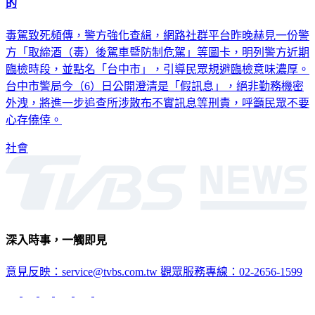
「台中臨檢攻略」流出？驚見毒酒駕查緝時段 警怒抓人：假
的
毒駕致死頻傳，警方強化查緝，網路社群平台昨晚赫見一份警
方「取締酒（毒）後駕車暨防制危駕」等圖卡，明列警方近期
臨檢時段，並點名「台中市」，引導民眾規避臨檢意味濃厚。
台中市警局今（6）日公開澄清是「假訊息」，絕非勤務機密
外洩，將進一步追查所涉散布不實訊息等刑責，呼籲民眾不要
心存僥倖。
社會
深入時事，一觸即見
意見反映：service@tvbs.com.tw
觀眾服務專線：02-2656-1599