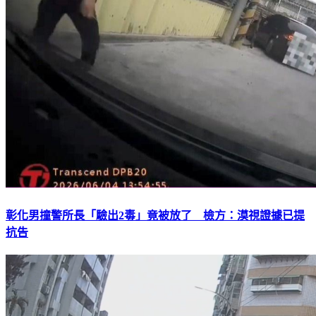
彰化男撞警所長「驗出2毒」竟被放了 檢方：漠視證據已提
抗告