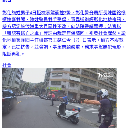
抗告
彰化施姓男子4日拒檢毒駕衝撞2警，彰化警分局所長陳國銘慘
遭撞斷雙腿、陳姓警員雙手受傷，毒蟲送辦經彰化地檢複訊，
檢方認定施涉嫌重大且惡性不改，向法院聲請羈押：法官以
「難認有逃亡之虞」等理由裁定無保請回，引發社會譁然。彰
化地檢署襄閱主任檢察官王銘仁今（7）日表示，檢方不服裁
定，已提抗告，並強調，毒駕問題嚴重，務求毒駕屢犯現形、
阻斷再犯。
社會