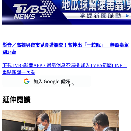
影音／高雄男夜市覓食遭攔查！警搜出「一粒眠」 無照毒駕
罰24萬
下載TVBS新聞APP，最新消息不漏接
加入TVBS新聞LINE，
重點新聞一次看
延伸閱讀