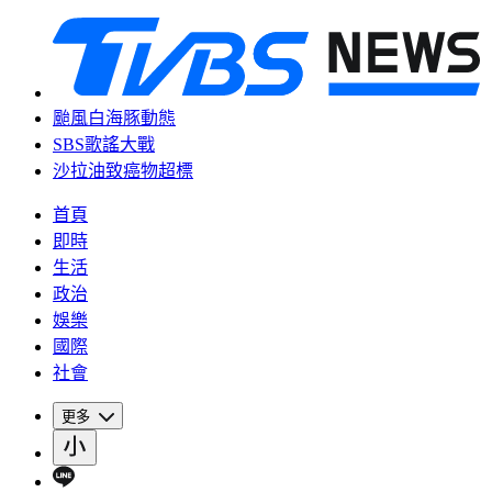
颱風白海豚動態
SBS歌謠大戰
沙拉油致癌物超標
首頁
即時
生活
政治
娛樂
國際
社會
更多