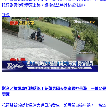
執。員警見狀立即上前制止，並在劉男身上搜出毒品，經檢驗
確認劉男涉犯毒駕上路，訊後依法將其移送法辦。
社會
影音／撞爛車拆牌落跑！花蓮男隔天到案眼神呆滯 一驗又是
毒駕