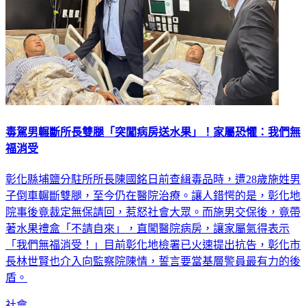
毒駕男輾斷所長雙腿「突闖病房送水果」！家屬恐懼：我們無
福消受
彰化縣埔鹽分駐所所長陳國銘日前查緝毒品時，遭28歲施姓男
子倒車輾斷雙腿，至今仍在醫院治療。讓人錯愕的是，彰化地
院事後竟裁定無保請回，惹怒社會大眾。而施男交保後，竟帶
著水果禮盒「不請自來」，直闖醫院病房，讓家屬氣得表示
「我們無福消受！」目前彰化地檢署已火速提出抗告，彰化市
長林世賢也介入向監察院陳情，誓言要當基層警員最有力的後
盾。