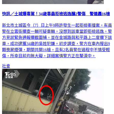
快訊／土城爆毒駕！34歲毒蟲拒檢逃逸釀2警傷 警連轟16槍
新北市土城區今（7）日上午9時許發生一起拒檢衝撞案，有員
警在立雲街攔查一輛可疑車輛，沒想到該車當即拒檢逃逸，警
方見狀緊急通報攔截圍捕，並在金城路與和平路上二度攔下該
車，成功逮獲34歲的吳姓犯嫌。初步調查，警方在車內搜出9
顆喪屍煙彈，期間共開16槍，且有2名員警在過程中不慎受輕
傷，所幸目前均無大礙，詳細案情警方正在釐清中。
社會