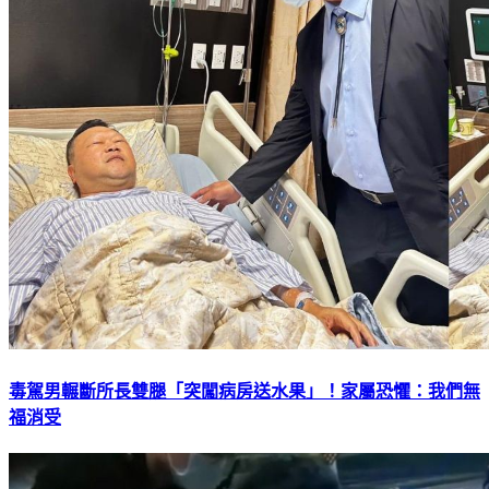
毒駕男輾斷所長雙腿「突闖病房送水果」！家屬恐懼：我們無
福消受