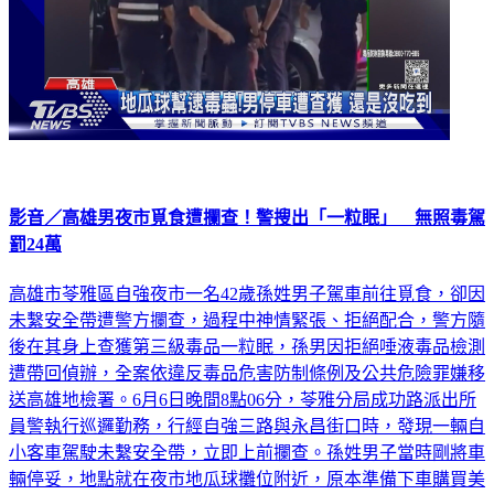
影音／高雄男夜市覓食遭攔查！警搜出「一粒眠」 無照毒駕
罰24萬
高雄市苓雅區自強夜市一名42歲孫姓男子駕車前往覓食，卻因
未繫安全帶遭警方攔查，過程中神情緊張、拒絕配合，警方隨
後在其身上查獲第三級毒品一粒眠，孫男因拒絕唾液毒品檢測
遭帶回偵辦，全案依違反毒品危害防制條例及公共危險罪嫌移
送高雄地檢署。6月6日晚間8點06分，苓雅分局成功路派出所
員警執行巡邏勤務，行經自強三路與永昌街口時，發現一輛自
小客車駕駛未繫安全帶，立即上前攔查。孫姓男子當時剛將車