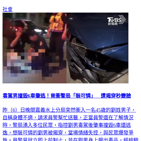
陽性反應，當場依涉嫌毒駕及公共危險罪將其逮捕法辦。
社會
毒駕男撞毀6車肇逃！竟衝警局「裝可憐」 遭揭穿秒變臉
昨（6）日晚間嘉義水上分局突然衝入一名45歲的劉姓男子，
自稱身體不適，請求員警幫忙送醫，正當員警還在了解情況
時，警局湧入多位民眾，指控劉男毒駕後肇事撞毀6車還逃
逸，想裝可憐的劉男被揭穿，當場情緒失控，與民眾爆發爭