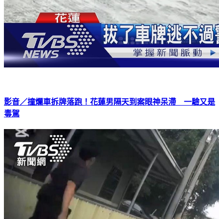
影音／撞爛車拆牌落跑！花蓮男隔天到案眼神呆滯 一驗又是
毒駕