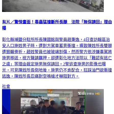
有片／驚悚畫面！毒蟲猛撞斷所長腿 法院「無保請回」理由
曝
彰化縣埔鹽分駐所所長陳國銘與警員趙秉逸，4日查訪轄區治
安人口施姓男子時，遭對方駕車蓄意衝撞。導致陳姓所長雙腿
遭狠輾骨折，趙姓警員也被玻璃割傷，然而警方依涉嫌毒駕將
施男移送，檢方聲請羈押，卻遭彰化地方法院以「難認有逃亡
之虞」等理由裁定施男無保請回。2警追查施男的影像也曝
光，可見陳姓所長倒地後，施男仍不肯配合，狂踩油門欲衝撞
逃逸，陳姓所長忍痛對空鳴槍才嚇阻對方。
社會