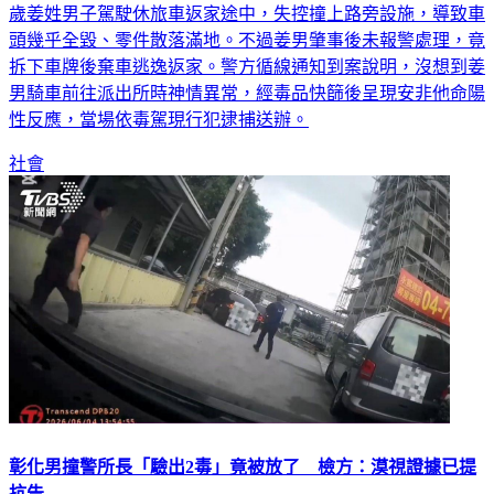
花蓮縣新城鄉七星灣大道日前發生一起毒駕自撞車禍。一名55
歲姜姓男子駕駛休旅車返家途中，失控撞上路旁設施，導致車
頭幾乎全毀、零件散落滿地。不過姜男肇事後未報警處理，竟
拆下車牌後棄車逃逸返家。警方循線通知到案說明，沒想到姜
男騎車前往派出所時神情異常，經毒品快篩後呈現安非他命陽
性反應，當場依毒駕現行犯逮捕送辦。
社會
彰化男撞警所長「驗出2毒」竟被放了 檢方：漠視證據已提