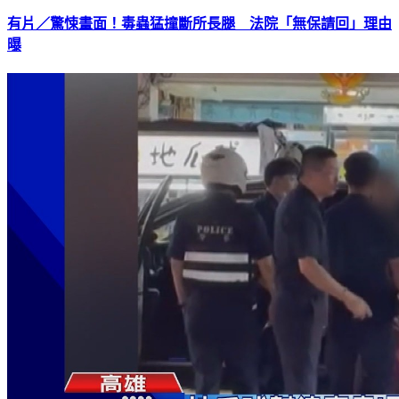
有片／驚悚畫面！毒蟲猛撞斷所長腿 法院「無保請回」理由
曝