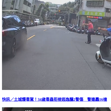
快訊／土城爆毒駕！34歲毒蟲拒檢逃逸釀2警傷 警連轟16槍