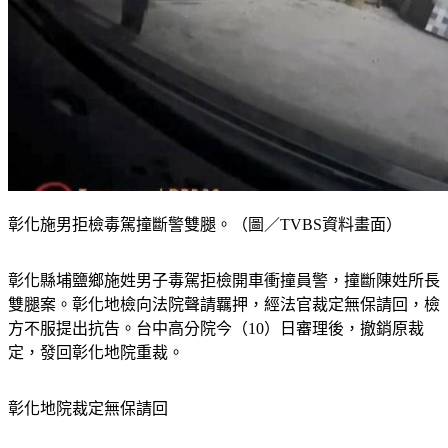
彰化施男拒檢毒駕撞斷警雙腿。（圖／TVBS資料畫面）
彰化縣埔鹽鄉施姓男子毒駕拒檢開車衝撞員警，撞斷陳姓所長
雙腿案。彰化地檢向法院聲請羈押，經法官裁定無保請回，檢
方不服提出抗告。台中高分院今（10）日審理後，撤銷原裁
定，發回彰化地院重裁。
彰化地院裁定無保請回