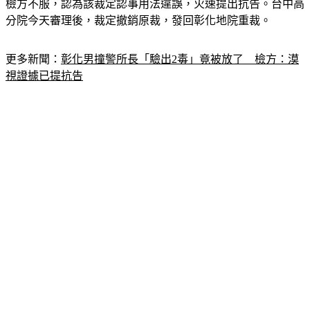
檢方不服，認為該裁定認事用法違誤，火速提出抗告。台中高
分院今天審理後，裁定撤銷原裁，發回彰化地院重裁。
更多新聞：
彰化男撞警所長「驗出2毒」竟被放了　檢方：漠
視證據已提抗告