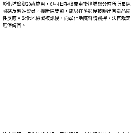
彰化埔鹽鄉28歲施男，6月4日拒檢開車衝撞埔鹽分駐所所長陳
國銘及趙姓警員，撞斷陳雙腳，施男在落網後被驗出有毒品陽
性反應。彰化地檢署複訊後，向彰化地院聲請羈押，法官裁定
無保請回。