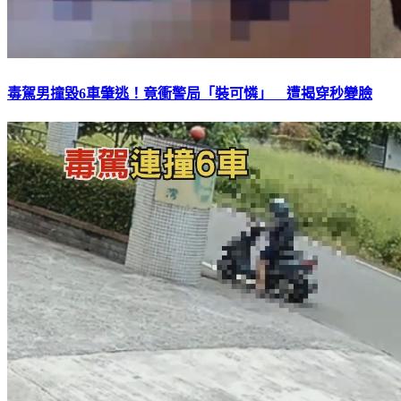
毒駕男撞毀6車肇逃！竟衝警局「裝可憐」 遭揭穿秒變臉