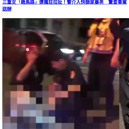
三重女「跪馬路」遭瘋狂拉扯！警介入快篩家暴男 驚查毒駕
送辦