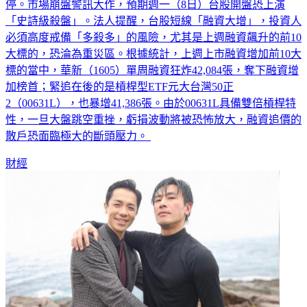
停。市場崩盤警訊大作，預期週一（8日）台股開盤恐上演
「史詩級殺盤」。法人提醒，台股短線「融資大增」，投資人
必須高度戒備「多殺多」的風險，尤其是上週融資飆升的前10
大標的，恐淪為重災區。根據統計，上週上市融資增加前10大
標的當中，華新（1605）單周融資狂炸42,084張，奪下融資增
加榜首；緊追在後的是槓桿型ETF元大台灣50正
2（00631L），也暴增41,386張。由於00631L具備雙倍槓桿特
性，一旦大盤跳空重挫，虧損波動將被恐怖放大，融資追價的
散戶恐面臨極大的斷頭壓力。
財經