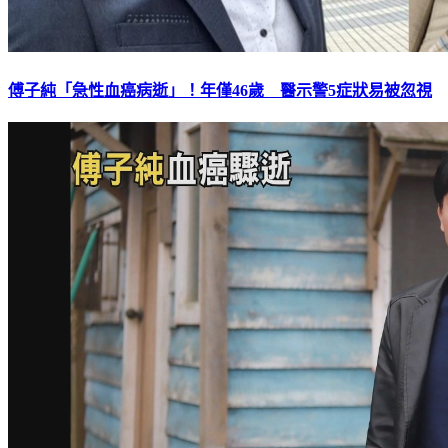
傅子純「急性血癌病逝」！年僅46歲 醫示警5症狀易被忽視