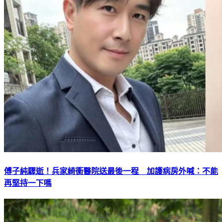
傅子純驟逝！兵家綺衝醫院送最後一程 加護病房外喊：不能
再堅持一下嗎