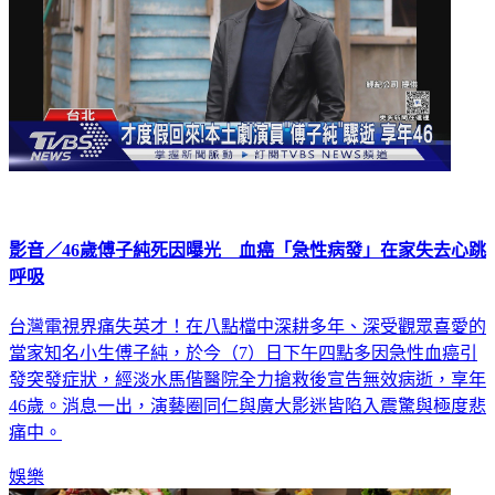
影音／46歲傅子純死因曝光 血癌「急性病發」在家失去心跳
呼吸
台灣電視界痛失英才！在八點檔中深耕多年、深受觀眾喜愛的
當家知名小生傅子純，於今（7）日下午四點多因急性血癌引
發突發症狀，經淡水馬偕醫院全力搶救後宣告無效病逝，享年
46歲。消息一出，演藝圈同仁與廣大影迷皆陷入震驚與極度悲
痛中。
娛樂