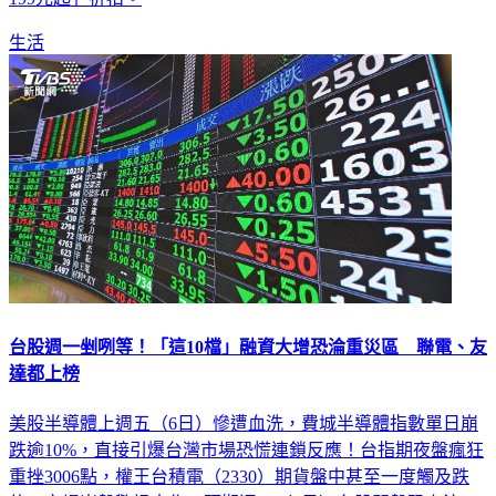
生活
台股週一剉咧等！「這10檔」融資大增恐淪重災區 聯電、友
達都上榜
美股半導體上週五（6日）慘遭血洗，費城半導體指數單日崩
跌逾10%，直接引爆台灣市場恐慌連鎖反應！台指期夜盤瘋狂
重挫3006點，權王台積電（2330）期貨盤中甚至一度觸及跌