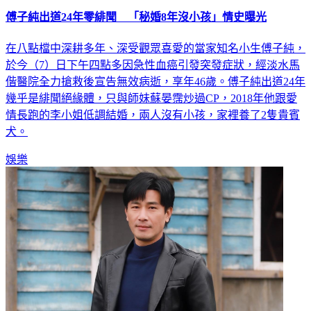
傅子純出道24年零緋聞 「秘婚8年沒小孩」情史曝光
在八點檔中深耕多年、深受觀眾喜愛的當家知名小生傅子純，
於今（7）日下午四點多因急性血癌引發突發症狀，經淡水馬
偕醫院全力搶救後宣告無效病逝，享年46歲。傅子純出道24年
幾乎是緋聞絕緣體，只與師妹蘇晏霈炒過CP，2018年他跟愛
情長跑的李小姐低調結婚，兩人沒有小孩，家裡養了2隻貴賓
犬。
娛樂