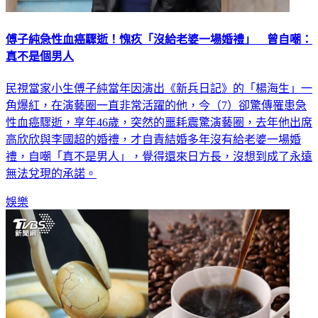
傅子純急性血癌驟逝！愧疚「沒給老婆一場婚禮」 曾自嘲：
真不是個男人
民視當家小生傅子純當年因演出《新兵日記》的「楊海生」一
角爆紅，在演藝圈一直非常活躍的他，今（7）卻驚傳罹患急
性血癌驟逝，享年46歲，突然的噩耗震驚演藝圈，去年他出席
高欣欣與李國超的婚禮，才自責結婚多年沒有給老婆一場婚
禮，自嘲「真不是男人」，覺得還來日方長，沒想到成了永遠
無法兌現的承諾。
娛樂