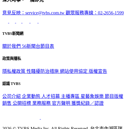
意見反映：service@tvbs.com.tw
觀眾服務專線：02-2656-1599
TVBS新聞網
關於我們
56新聞台節目表
政策與隱私
隱私權政策
性騷擾防治措施
網站使用協定
版權宣告
認識 TVBS
公司介紹
企業動態
人才招募
主播專區
星藝象娛樂
節目版權
銷售
公開招標
業務服務
官方聲明
獲獎紀錄／認證
2026 © TVBS Media Inc. All Rights Reserved. 台北市內湖區瑞