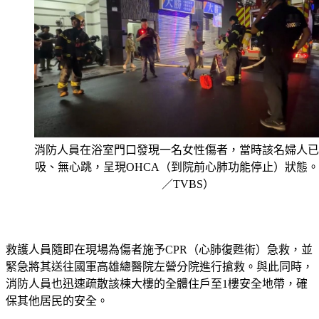
消防人員在浴室門口發現一名女性傷者，當時該名婦人已
吸、無心跳，呈現OHCA（到院前心肺功能停止）狀態
／TVBS）
救護人員隨即在現場為傷者施予CPR（心肺復甦術）急救，並
緊急將其送往國軍高雄總醫院左營分院進行搶救。與此同時，
消防人員也迅速疏散該棟大樓的全體住戶至1樓安全地帶，確
保其他居民的安全。