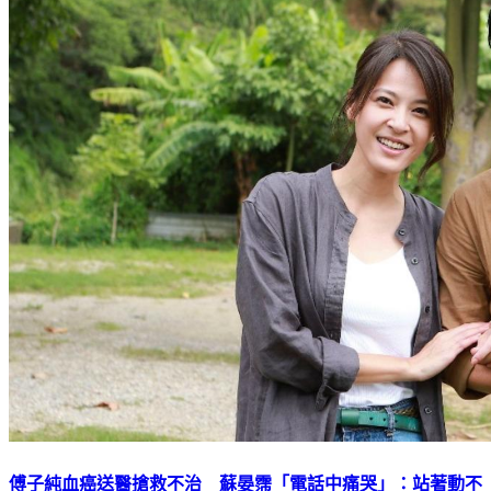
傅子純血癌送醫搶救不治 蘇晏霈「電話中痛哭」：站著動不