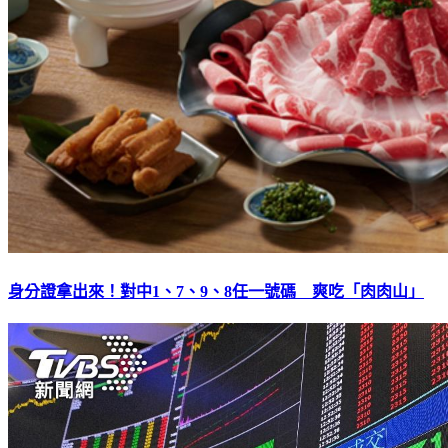
身分證拿出來！對中1、7、9、8任一號碼 爽吃「肉肉山」