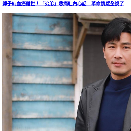
傅子純血癌離世！「弟弟」悲痛吐內心話 革命情感全說了