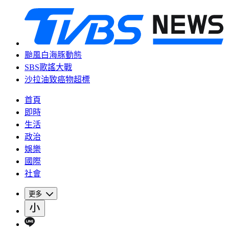
颱風白海豚動態
SBS歌謠大戰
沙拉油致癌物超標
首頁
即時
生活
政治
娛樂
國際
社會
更多