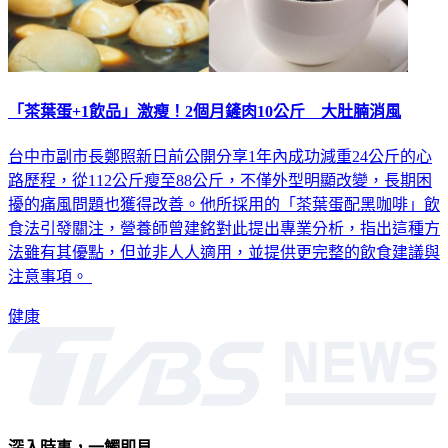
「茶葉蛋+1飲品」激瘦！2個月鏟肉10公斤 大肚腩消風
台中市副市長鄭照新日前公開分享1年內成功減重24公斤的心
路歷程，從112公斤瘦至88公斤，不僅外型明顯改變，長期困
擾的痛風問題也獲得改善。他所採用的「茶葉蛋配黑咖啡」飲
食法引發關注，營養師曾建銘對此提出專業分析，指出這種方
法雖有其優點，但並非人人適用，並提供更完整的飲食建議與
注意事項。
健康
深入時事，一觸即見