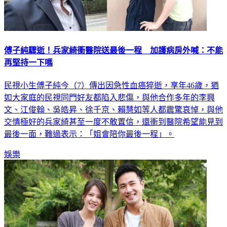
傅子純驟逝！兵家綺衝醫院送最後一程 加護病房外喊：不能
再堅持一下嗎
民視小生傅子純今（7）傳出因急性血癌猝逝，享年46歲，猶
如大家庭的民視同門好友都陷入悲傷，與他合作多年的李興
文、江俊翰、吳皓昇、徐千京、賴慧如等人都震驚哀悼，與他
交情極好的兵家綺甚至一度不敢置信，還衝到醫院希望能見到
最後一面，難過表示：「姐會陪你最後一程」。
娛樂