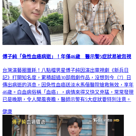
傅子純「急性血癌病逝」！年僅46歲 醫示警5症狀易被忽視
台灣演藝圈噩耗！八點檔男星傅子純因演出電視劇《新兵日
記》打開知名度，累積超過30部戲劇作品，沒想到今（7）日
傳出病逝的消息，因急性血癌送淡水馬偕醫院搶救無效，享年
46歲。白血病俗稱「血癌」，病情來得又快又兇猛，常常發現
已是晚期，令人聞風喪膽，醫師示警有5大症狀要特別注意。
健康