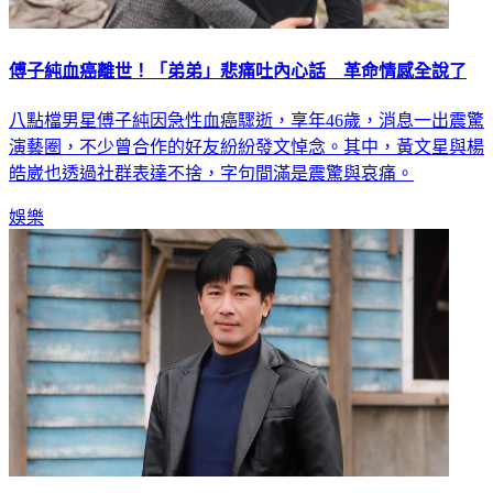
傅子純血癌離世！「弟弟」悲痛吐內心話 革命情感全說了
八點檔男星傅子純因急性血癌驟逝，享年46歲，消息一出震驚
演藝圈，不少曾合作的好友紛紛發文悼念。其中，黃文星與楊
皓崴也透過社群表達不捨，字句間滿是震驚與哀痛。
娛樂