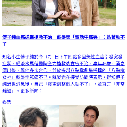
傅子純血癌送醫搶救不治 蘇晏霈「電話中痛哭」：站著動不
了
知名小生傅子純於今（7）日下午四點多因急性血癌引發突發
症狀，經淡水馬偕醫院全力搶救後宣告不治，享年46歲。消息
傳出後，與他多次合作、並於多部八點檔劇集搭檔的「八點檔
女神」蘇晏霈悲痛不已。蘇晏霈在接受訪問時表示，得知傅子
純過世消息後，自己「震驚到整個人動不了」，並直言「非常
難過」。更多新聞：
娛樂