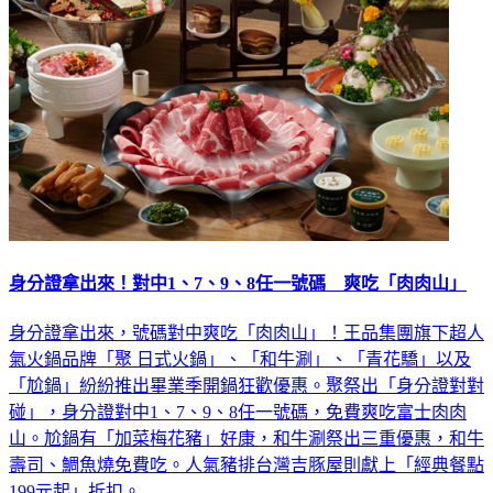
身分證拿出來！對中1、7、9、8任一號碼 爽吃「肉肉山」
身分證拿出來，號碼對中爽吃「肉肉山」！王品集團旗下超人
氣火鍋品牌「聚 日式火鍋」、「和牛涮」、「青花驕」以及
「尬鍋」紛紛推出畢業季開鍋狂歡優惠。聚祭出「身分證對對
碰」，身分證對中1、7、9、8任一號碼，免費爽吃富士肉肉
山。尬鍋有「加菜梅花豬」好康，和牛涮祭出三重優惠，和牛
壽司、鯛魚燒免費吃。人氣豬排台灣吉豚屋則獻上「經典餐點
199元起」折扣。