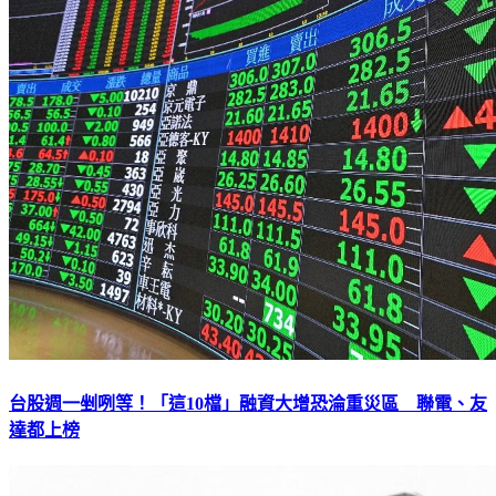
台股週一剉咧等！「這10檔」融資大增恐淪重災區 聯電、友
達都上榜