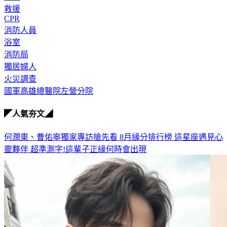
救援
CPR
消防人員
浴室
消防局
獨居婦人
火災調查
國軍高雄總醫院左營分院
◤人氣夯文◢
何潤東、曹佑寧獨家專訪搶先看
8月緣分排行榜 這星座遇見心
靈夥伴
超準測字!這輩子正緣何時會出現