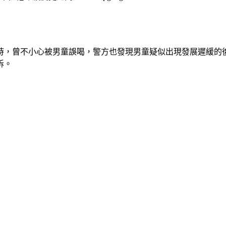
時，曾不小心被男童誤喝，警方也發現男童疑似出現發展遲緩的
訴。