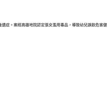
後遺症。案經高雄地院認定張女濫用毒品，導致幼兒誤飲危害健