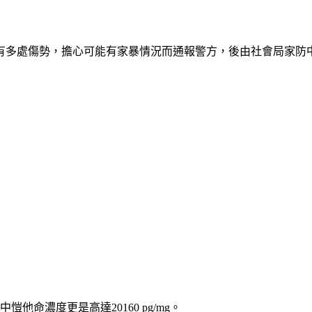
有多處傷勢，擔心可能有家暴情況而通報警方，後由社會局家防
命濃度更是高達20160 pg/mg。