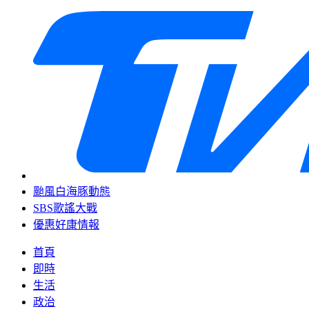
颱風白海豚動態
SBS歌謠大戰
優惠好康情報
首頁
即時
生活
政治