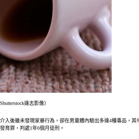
erstock達志影像）
入後雖未發現家暴行為，卻在男童體內驗出多達4種毒品，其中愷他命
發育罪，判處1年6個月徒刑。