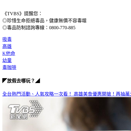
《TVBS》提醒您：
◎珍惜生命拒絕毒品，健康無價不容毒噬
◎毒品防制諮詢專線：0800-770-885
吸毒
高雄
K他命
幼童
毒咖啡
◤放假去哪玩？◢
全台熱門活動、人氣攻略一次看！
高雄美食優惠開搶！再抽萬