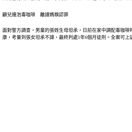
顧兒邊泡毒咖啡　離譜媽糗認罪
面對警方調查，男童的張姓生母坦承，日前在家中調配毒咖啡
康，考量到張女坦承不諱，最終判處1年6個月徒刑。全案可上