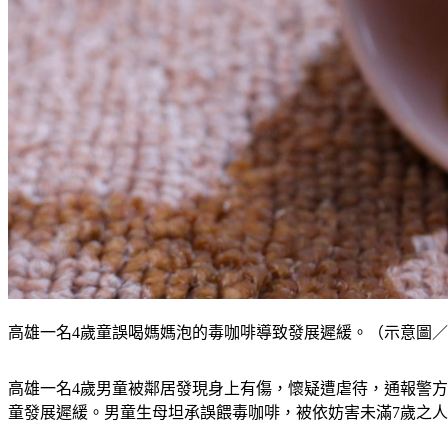
高雄一名4歲童誤喝媽媽泡的毒咖啡導致發展遲緩。（示意圖／Shutt
高雄一名4歲男童被鄰居發現身上有傷，懷疑遭虐待，通報警方介
童發展遲緩。男童生母坦承誤餵毒咖啡，被依妨害未滿7歲之人