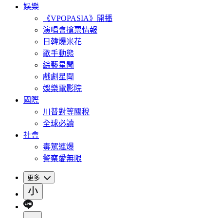
娛樂
《VPOPASIA》開播
演唱會搶票情報
日韓爆米花
歌手動態
綜藝星聞
戲劇星聞
娛樂電影院
國際
川普對等關稅
全球必讀
社會
毒駕連爆
警察愛無限
更多