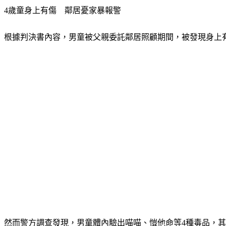
4歲童身上有傷　鄰居憂家暴報警
根據判決書內容，男童被父親委託鄰居照顧期間，被發現身上
然而警方調查發現，男童體內驗出喵喵、愷他命等4種毒品，其中愷他