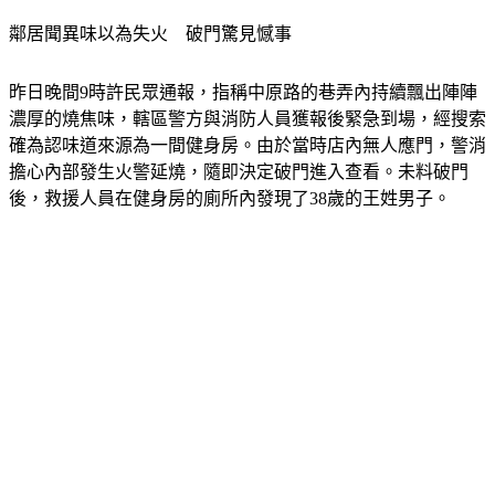
鄰居聞異味以為失火　破門驚見憾事
昨日晚間9時許民眾通報，指稱中原路的巷弄內持續飄出陣陣
濃厚的燒焦味，轄區警方與消防人員獲報後緊急到場，經搜索
確為認味道來源為一間健身房。由於當時店內無人應門，警消
擔心內部發生火警延燒，隨即決定破門進入查看。未料破門
後，救援人員在健身房的廁所內發現了38歲的王姓男子。