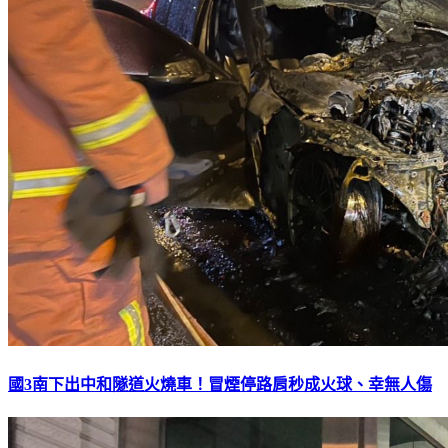
國3南下出中和隧道火燒車！冒煙停路肩秒成火球、幸無人傷