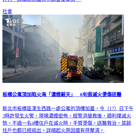
外力，詳細狀況還有待調查後釐清。
社會
板橋公寓頂加陷火海「濃煙蔽天」 6旬翁滅火燙傷送醫
新北市板橋區漢生西路一處公寓的頂樓加蓋，今（17）日下午
3時許發生火警，現場濃煙密佈，經警消搶救後，順利撲滅火
勢，不過一名4樓住戶在滅火時，手臂燙傷，送醫救治，其餘