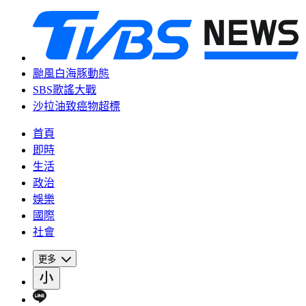
颱風白海豚動態
SBS歌謠大戰
沙拉油致癌物超標
首頁
即時
生活
政治
娛樂
國際
社會
更多