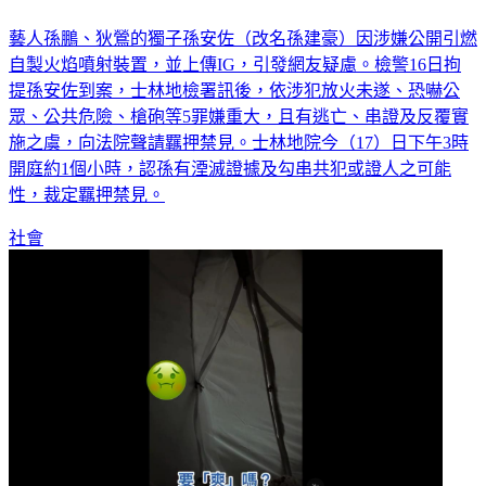
自製火槍噴10公尺遭羈押禁見 孫安佐上銬畫面曝
藝人孫鵬、狄鶯的獨子孫安佐（改名孫建豪）因涉嫌公開引燃
自製火焰噴射裝置，並上傳IG，引發網友疑慮。檢警16日拘
提孫安佐到案，士林地檢署訊後，依涉犯放火未遂、恐嚇公
眾、公共危險、槍砲等5罪嫌重大，且有逃亡、串證及反覆實
施之虞，向法院聲請羈押禁見。士林地院今（17）日下午3時
開庭約1個小時，認孫有湮滅證據及勾串共犯或證人之可能
性，裁定羈押禁見。
社會