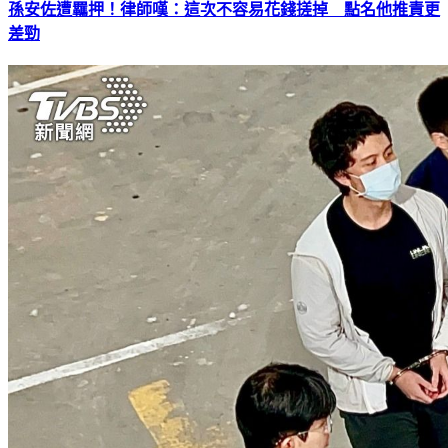
孫安佐遭羈押！律師嘆：這次不容易花錢搓掉 點名他推責更
差勁