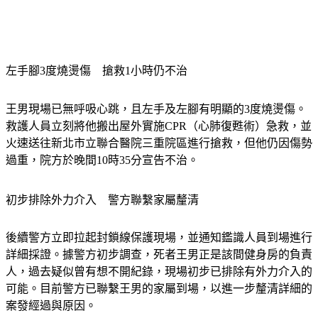
左手腳3度燒燙傷　搶救1小時仍不治
王男現場已無呼吸心跳，且左手及左腳有明顯的3度燒燙傷。
救護人員立刻將他搬出屋外實施CPR（心肺復甦術）急救，並
火速送往新北市立聯合醫院三重院區進行搶救，但他仍因傷勢
過重，院方於晚間10時35分宣告不治。
初步排除外力介入　警方聯繫家屬釐清
後續警方立即拉起封鎖線保護現場，並通知鑑識人員到場進行
詳細採證。據警方初步調查，死者王男正是該間健身房的負責
人，過去疑似曾有想不開紀錄，現場初步已排除有外力介入的
可能。目前警方已聯繫王男的家屬到場，以進一步釐清詳細的