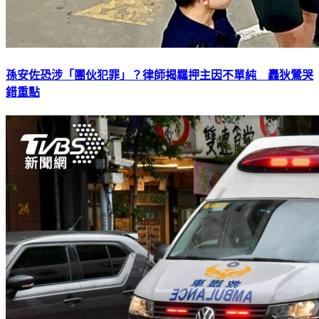
孫安佐恐涉「團伙犯罪」？律師揭羈押主因不單純 轟狄鶯哭
錯重點