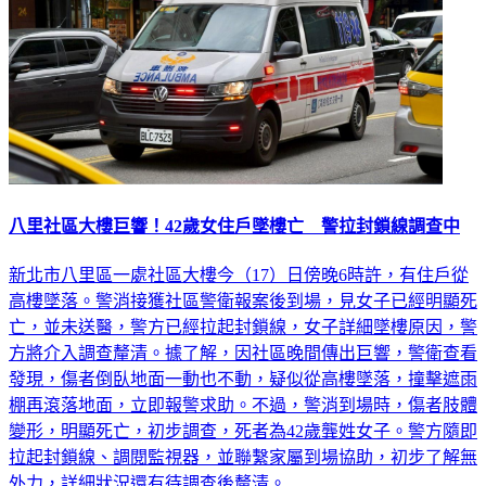
八里社區大樓巨響！42歲女住戶墜樓亡 警拉封鎖線調查中
新北市八里區一處社區大樓今（17）日傍晚6時許，有住戶從
高樓墜落。警消接獲社區警衛報案後到場，見女子已經明顯死
亡，並未送醫，警方已經拉起封鎖線，女子詳細墜樓原因，警
方將介入調查釐清。據了解，因社區晚間傳出巨響，警衛查看
發現，傷者倒臥地面一動也不動，疑似從高樓墜落，撞擊遮雨
棚再滾落地面，立即報警求助。不過，警消到場時，傷者肢體
變形，明顯死亡，初步調查，死者為42歲龔姓女子。警方隨即
拉起封鎖線、調閱監視器，並聯繫家屬到場協助，初步了解無