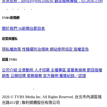
意見反映：service@tvbs.com.tw
觀眾服務專線：02-2656-1599
TVBS新聞網
關於我們
56新聞台節目表
政策與隱私
隱私權政策
性騷擾防治措施
網站使用協定
版權宣告
認識 TVBS
公司介紹
企業動態
人才招募
主播專區
星藝象娛樂
節目版權
銷售
公開招標
業務服務
官方聲明
獲獎紀錄／認證
2026 © TVBS Media Inc. All Rights Reserved. 台北市內湖區瑞