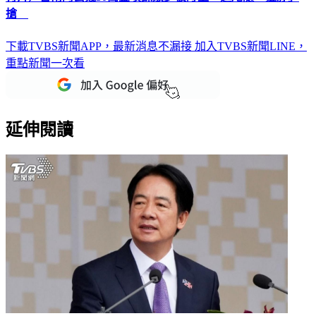
有片／台南阿公戴30萬金項鍊散步被盯上 遭尾隨「扯脖」
搶
下載TVBS新聞APP，最新消息不漏接
加入TVBS新聞LINE，
重點新聞一次看
延伸閱讀