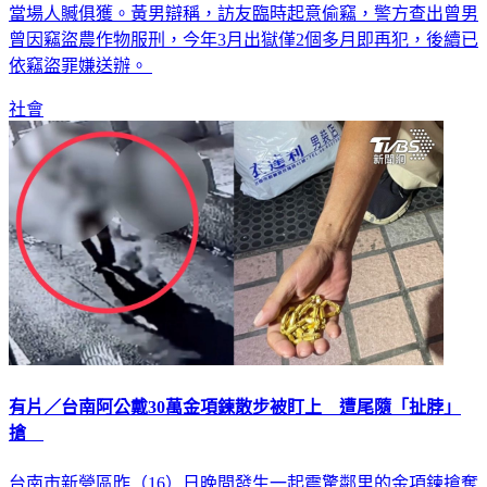
邏時，發現65歲黃姓男子攜帶兩大袋市值約7000元的玉荷包，
當場人贓俱獲。黃男辯稱，訪友臨時起意偷竊，警方查出曾男
曾因竊盜農作物服刑，今年3月出獄僅2個多月即再犯，後續已
依竊盜罪嫌送辦。
社會
有片／台南阿公戴30萬金項鍊散步被盯上 遭尾隨「扯脖」
搶