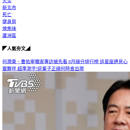
火災
新北市
死亡
健身房
燒焦味
蘆洲區
◤人氣夯文◢
何潤東、曹佑寧獨家專訪搶先看
8月緣分排行榜 這星座遇見心
靈夥伴
超準測字!這輩子正緣何時會出現