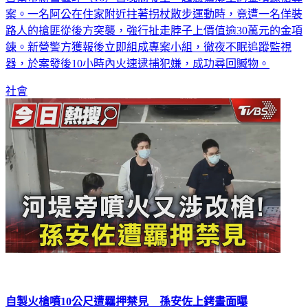
台南市新營區昨（16）日晚間發生一起震驚鄰里的金項鍊搶奪
案。一名阿公在住家附近拄著拐杖散步運動時，竟遭一名佯裝
路人的搶匪從後方突襲，強行扯走脖子上價值逾30萬元的金項
鍊。新營警方獲報後立即組成專案小組，徹夜不眠追蹤監視
器，於案發後10小時內火速逮捕犯嫌，成功尋回贓物。
社會