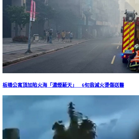
板橋公寓頂加陷火海「濃煙蔽天」 6旬翁滅火燙傷送醫