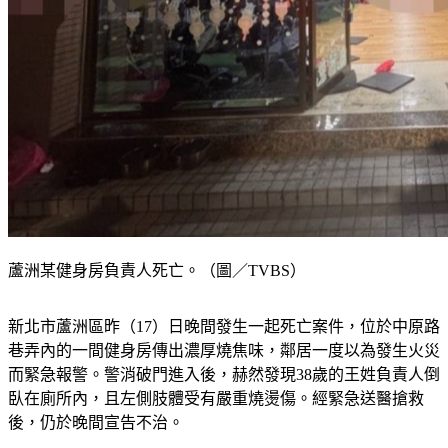
蘆洲某健身房負責人死亡。（圖／TVBS）
新北市蘆洲區昨（17）日晚間發生一起死亡案件，位於中原路
巷弄內的一間健身房傳出濃厚燒焦味，鄰居一度以為發生火災
而緊急報警。警消破門進入後，赫然發現38歲的王姓負責人倒
臥在廁所內，且左側肢體受有嚴重燒燙傷。經緊急送醫搶救
後，仍於晚間宣告不治。