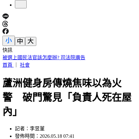
快訊
診所掛蔣萬安布條！名醫黃禎憲遭出征 網曝「八仙暖舉」聲
援
首頁
｜
社會
蘆洲健身房傳燒焦味以為火
警 破門驚見「負責人死在屋
內」
記者：李昱菫