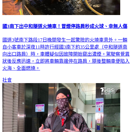
國3南下出中和隧道火燒車！冒煙停路肩秒成火球、幸無人傷
國道3號南下路段17日晚間發生一起驚險的火燒車意外。一輛
自小客車於深夜11時許行經國3南下約35公里處（中和隧道南
向出口路肩）時，車體疑似因故障開始竄出濃煙。駕駛察覺異
狀後反應迅速，立即將車輛靠邊停在路肩，隨後整輛車便陷入
火海、全面燃燒。
社會