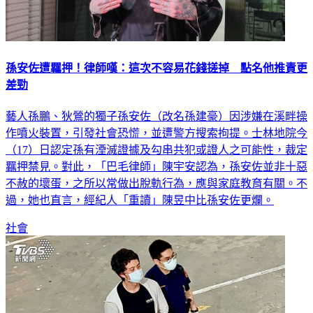
孫安佐遭羈押！律師嘆：這次不容易花錢搓掉 點名他推責更
差勁
藝人孫鵬、狄鶯的獨子孫安佐（改名孫建豪）因涉嫌在溪畔操
作噴火裝置，引發社會恐慌，並遭警方搜索拘提。士林地院今
（17）日認定孫有湮滅證據及勾串共犯或證人之可能性，裁定
羈押禁見。對此，「巴毛律師」陳宇安認為，孫安佐並非十惡
不赦的壞蛋，之所以常做出脫軌行為，應與家庭教育有關。不
過，她也直言，經紀人「重讀」陳昱中比孫安佐更爛。
社會