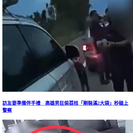
訪友要準備伴手禮 高雄男狂偷荔枝「剛裝滿2大袋」秒碰上
警察