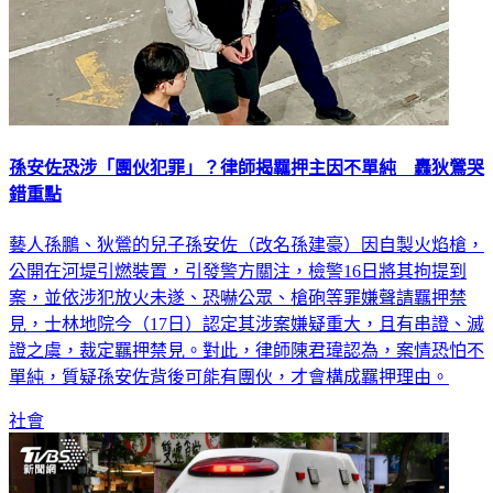
孫安佐恐涉「團伙犯罪」？律師揭羈押主因不單純 轟狄鶯哭
錯重點
藝人孫鵬、狄鶯的兒子孫安佐（改名孫建豪）因自製火焰槍，
公開在河堤引燃裝置，引發警方關注，檢警16日將其拘提到
案，並依涉犯放火未遂、恐嚇公眾、槍砲等罪嫌聲請羈押禁
見，士林地院今（17日）認定其涉案嫌疑重大，且有串證、滅
證之虞，裁定羈押禁見。對此，律師陳君瑋認為，案情恐怕不
單純，質疑孫安佐背後可能有團伙，才會構成羈押理由。
社會