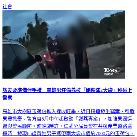
住戶也都已經逃出。詳細起火原因還有待釐清。
社會
訪友要準備伴手禮 高雄男狂偷荔枝「剛裝滿2大袋」秒碰上
警察
高雄市大樹區玉荷包進入採收旺季，近日接連發生竊案，引發
果農擔憂。警方自5月中旬起啟動「護荔專案」，加強果園巡
邏與警民聯防。昨晚6時許，仁武分局員警在井腳產業道路巡