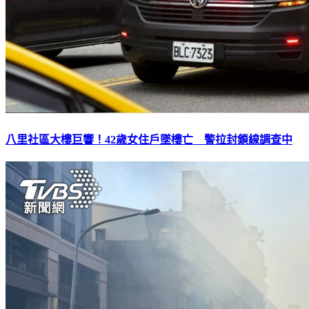
八里社區大樓巨響！42歲女住戶墜樓亡 警拉封鎖線調查中