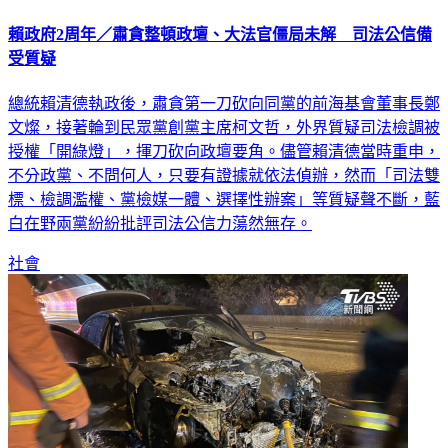
賴政府2周年／肅貪整頓政壇、大法官僵局未解 司法公信備
受質疑
總統賴清德執政後，肅貪第一刀砍向同黨的前海基會董事長鄭
文燦，接著輪到民眾黨創黨主席柯文哲，外界質疑司法檢調被
授權「開綠燈」，揮刀砍向政壇要角。儘管賴清德當時重申，
不分政黨、不問何人，只要有證據就依法偵辦，然而「司法雙
標、檢調濫權、黨檢媒一體、選擇性辦案」等質疑聲不斷，藍
白在野兩黨紛紛批評司法公信力蕩然無存。
社會