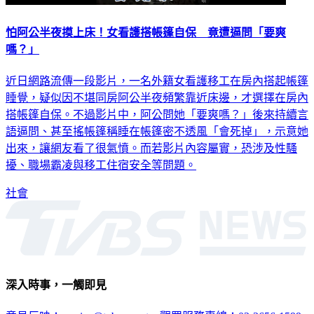
怕阿公半夜摸上床！女看護搭帳篷自保 竟遭逼問「要爽
嗎？」
近日網路流傳一段影片，一名外籍女看護移工在房內搭起帳篷
睡覺，疑似因不堪同房阿公半夜頻繁靠近床邊，才選擇在房內
搭帳篷自保。不過影片中，阿公問她「要爽嗎？」後來持續言
語逼問、甚至搖帳篷稱睡在帳篷密不透風「會死掉」，示意她
出來，讓網友看了很氣憤。而若影片內容屬實，恐涉及性騷
擾、職場霸凌與移工住宿安全等問題。
社會
深入時事，一觸即見