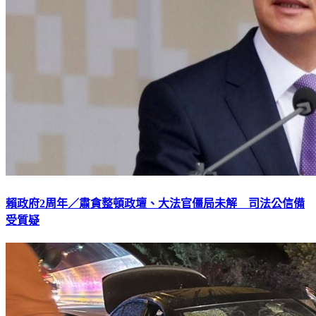
賴政府2周年／肅貪整頓政壇、大法官僵局未解 司法公信備
受質疑