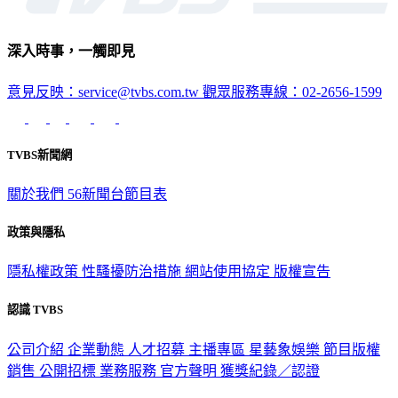
深入時事，一觸即見
意見反映：service@tvbs.com.tw
觀眾服務專線：02-2656-1599
TVBS新聞網
關於我們
56新聞台節目表
政策與隱私
隱私權政策
性騷擾防治措施
網站使用協定
版權宣告
認識 TVBS
公司介紹
企業動態
人才招募
主播專區
星藝象娛樂
節目版權
銷售
公開招標
業務服務
官方聲明
獲獎紀錄／認證