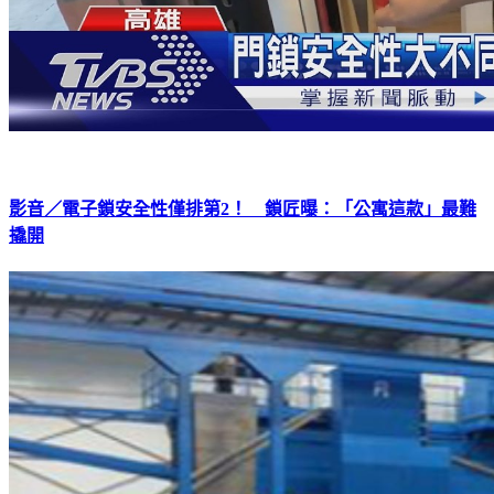
影音／電子鎖安全性僅排第2！ 鎖匠曝：「公寓這款」最難
撬開