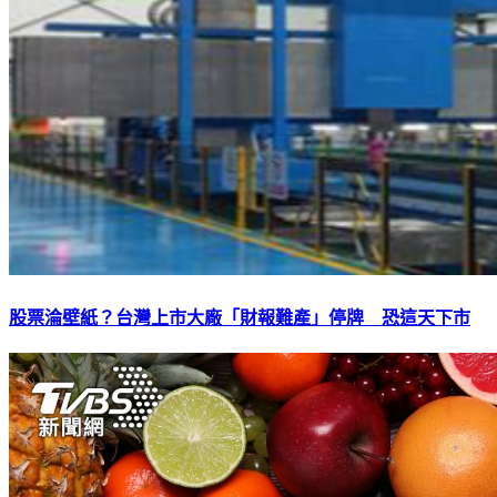
股票淪壁紙？台灣上市大廠「財報難產」停牌 恐這天下市