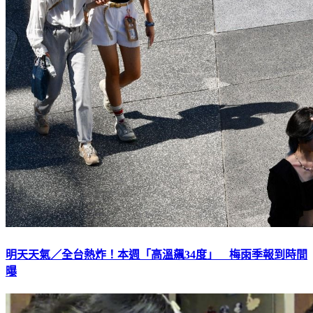
明天天氣／全台熱炸！本週「高溫飆34度」 梅雨季報到時間
曝