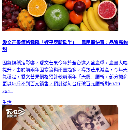
愛文芒果價格猛降「近乎腰斬砍半」 農民籲快買：品質高夠
甜
因氣候穩定影響，愛文芒果今年於全台進入盛產季，產量大幅
提升，由於前兩年因寒流與雨量過多，導致芒果減產，今年天
氣穩定，愛文芒果價格預計較前兩年「天價」腰斬，部分攤商
更以每斤不到百元銷售，預計從每台斤破百元腰斬剩60-70
元。
生活