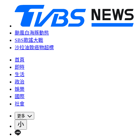
颱風白海豚動態
SBS歌謠大戰
沙拉油致癌物超標
首頁
即時
生活
政治
娛樂
國際
社會
更多