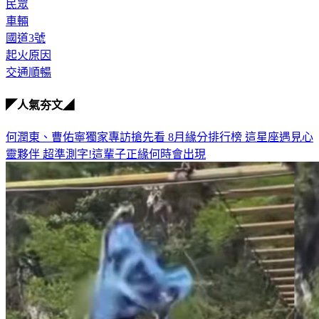
中和隧道
民眾
車輛
國道3號
起火原因
交通順暢
◤人氣夯文◢
何潤東、曹佑寧獨家專訪搶先看
8月緣分排行榜 這星座遇見心
靈夥伴
超準測字!這輩子正緣何時會出現