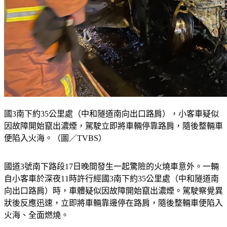
國3南下約35公里處（中和隧道南向出口路肩），小客車疑似
因故障開始竄出濃煙，駕駛立即將車輛停靠路肩，隨後整輛車
便陷入火海。（圖／TVBS）
國道3號南下路段17日晚間發生一起驚險的火燒車意外。一輛
自小客車於深夜11時許行經國3南下約35公里處（中和隧道南
向出口路肩）時，車體疑似因故障開始竄出濃煙。駕駛察覺異
狀後反應迅速，立即將車輛靠邊停在路肩，隨後整輛車便陷入