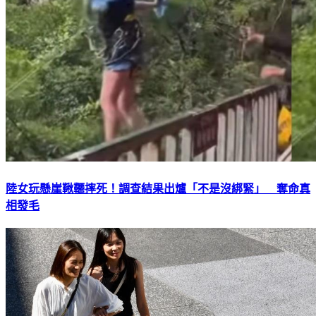
陸女玩懸崖鞦韆摔死！調查結果出爐「不是沒綁緊」 奪命真
相發毛