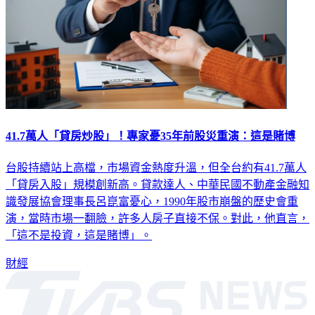
41.7萬人「貸房炒股」！專家憂35年前股災重演：這是賭博
台股持續站上高檔，市場資金熱度升溫，但全台約有41.7萬人
「貸房入股」規模創新高。貸款達人、中華民國不動產金融知
識發展協會理事長呂崑富憂心，1990年股市崩盤的歷史會重
演，當時市場一翻臉，許多人房子直接不保。對此，他直言，
「這不是投資，這是賭博」。
財經