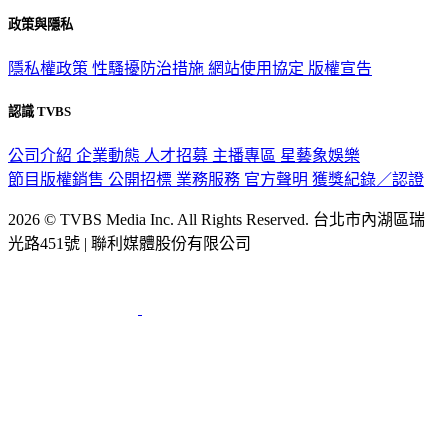
關於我們
56新聞台節目表
政策與隱私
隱私權政策
性騷擾防治措施
網站使用協定
版權宣告
認識 TVBS
公司介紹
企業動態
人才招募
主播專區
星藝象娛樂
節目版權銷售
公開招標
業務服務
官方聲明
獲獎紀錄／認證
2026 © TVBS Media Inc. All Rights Reserved. 台北市內湖區瑞
光路451號 | 聯利媒體股份有限公司