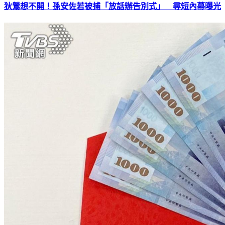
狄鶯想不開！孫安佐若被捕「放話辦告別式」 尋短內幕曝光