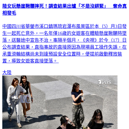
陸女玩懸崖鞦韆摔死！調查結果出爐「不是沒綁緊」 奪命真
相發毛
中國四川省華鎣市溪口鎮瑪琉岩瀑布風景區於本（5）月3日發
生一起死亡意外，一名年僅16歲的女遊客在體驗懸崖鞦韆時墜
落，送醫途中宣告不治。事隔半個月，《央視》於今（17）日
公布調查結果，直指事故的直接原因為現場員工操作失誤，在
承重滑輪結構尚未到達預設安全位置時，便提前啟動釋放裝
置，導致女遊客直接墜落。
大陸