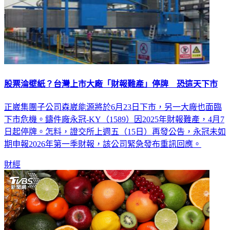
股票淪壁紙？台灣上市大廠「財報難產」停牌 恐這天下市
正崴集團子公司森崴能源將於6月23日下市，另一大廠也面臨
下市危機。鑄件廠永冠-KY（1589）因2025年財報難產，4月7
日起停牌。怎料，證交所上週五（15日）再發公告，永冠未如
期申報2026年第一季財報，該公司緊急發布重訊回應。
財經