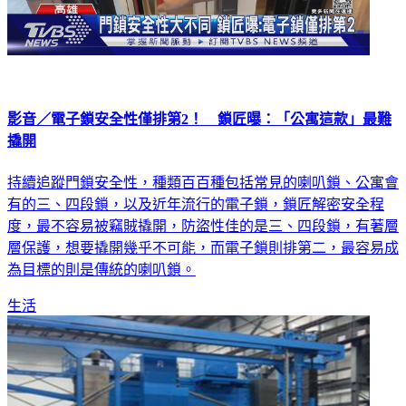
影音／電子鎖安全性僅排第2！ 鎖匠曝：「公寓這款」最難
撬開
持續追蹤門鎖安全性，種類百百種包括常見的喇叭鎖、公寓會
有的三、四段鎖，以及近年流行的電子鎖，鎖匠解密安全程
度，最不容易被竊賊撬開，防盜性佳的是三、四段鎖，有著層
層保護，想要撬開幾乎不可能，而電子鎖則排第二，最容易成
為目標的則是傳統的喇叭鎖。
生活