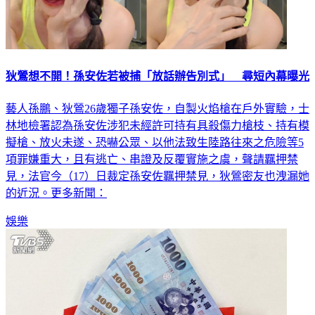
狄鶯想不開！孫安佐若被捕「放話辦告別式」 尋短內幕曝光
藝人孫鵬、狄鶯26歲獨子孫安佐，自製火焰槍在戶外實驗，士
林地檢署認為孫安佐涉犯未經許可持有具殺傷力槍枝、持有模
擬槍、放火未遂、恐嚇公眾、以他法致生陸路往來之危險等5
項罪嫌重大，且有逃亡、串證及反覆實施之虞，聲請羈押禁
見，法官今（17）日裁定孫安佐羈押禁見，狄鶯密友也洩漏她
的近況。更多新聞：
娛樂