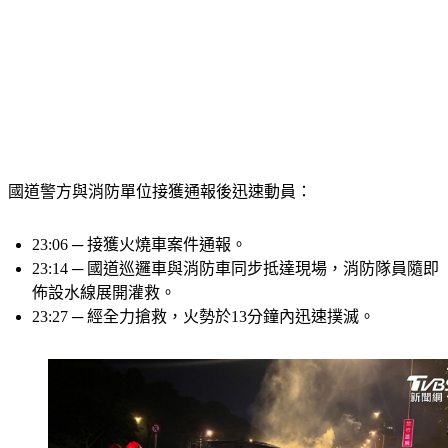
國道警方與消防單位接獲通報後迅速動員：
23:06 ─ 接獲火燒車案件通報。
23:14 ─ 國道巡邏車與消防車同步抵達現場，消防隊員隨即
佈設水線展開灌救。
23:27 ─ 經全力搶救，火勢於13分鐘內迅速撲滅。