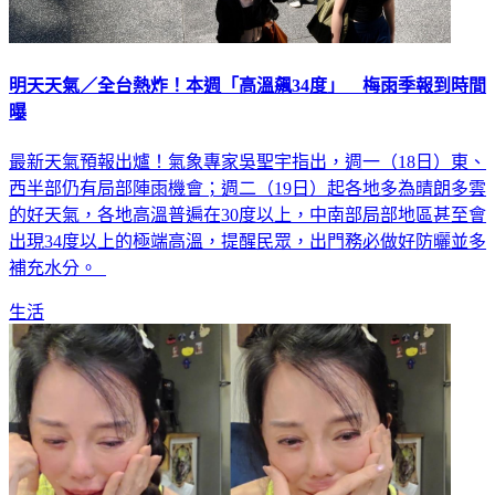
明天天氣／全台熱炸！本週「高溫飆34度」 梅雨季報到時間
曝
最新天氣預報出爐！氣象專家吳聖宇指出，週一（18日）東、
西半部仍有局部陣雨機會；週二（19日）起各地多為晴朗多雲
的好天氣，各地高溫普遍在30度以上，中南部局部地區甚至會
出現34度以上的極端高溫，提醒民眾，出門務必做好防曬並多
補充水分。
生活