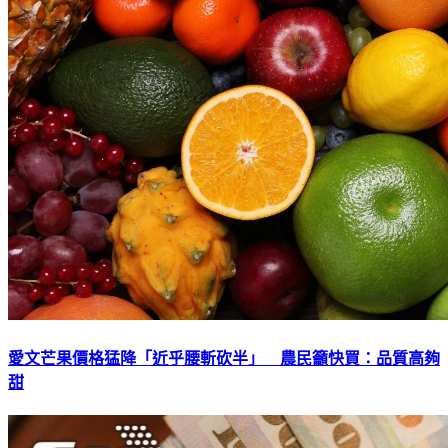
愛文芒果價格猛降「近乎腰斬砍半」 農民籲快買：品質高夠
甜