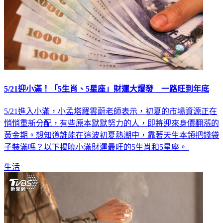
5/21迎小滿！「5生肖、5星座」財運大爆發 一路旺到年底
5/21進入小滿，小孟塔羅雲蔚老師表示，初夏的市場資源正在
悄悄重新分配，有些原本默默努力的人，即將迎來身價翻漲的
黃金期。想知道誰能在這波初夏熱潮中，靠著天生本領把錢袋
子裝滿嗎？以下揭曉小滿財運最旺的5生肖和5星座。
生活