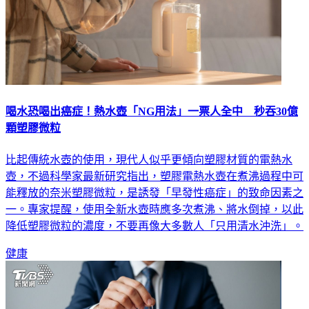
喝水恐喝出癌症！熱水壺「NG用法」一票人全中 秒吞30億
顆塑膠微粒
比起傳統水壺的使用，現代人似乎更傾向塑膠材質的電熱水
壺，不過科學家最新研究指出，塑膠電熱水壺在煮沸過程中可
能釋放的奈米塑膠微粒，是誘發「早發性癌症」的致命因素之
一。專家提醒，使用全新水壺時應多次煮沸、將水倒掉，以此
降低塑膠微粒的濃度，不要再像大多數人「只用清水沖洗」。
健康