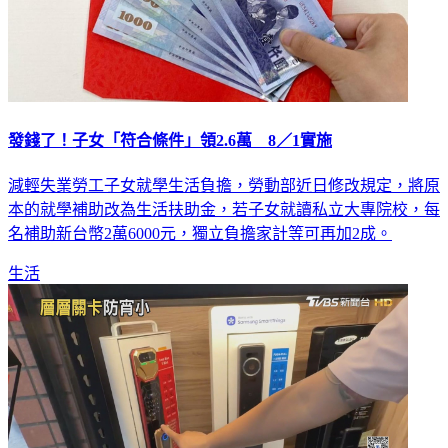
發錢了！子女「符合條件」領2.6萬 8／1實施
減輕失業勞工子女就學生活負擔，勞動部近日修改規定，將原
本的就學補助改為生活扶助金，若子女就讀私立大專院校，每
名補助新台幣2萬6000元，獨立負擔家計等可再加2成。
生活