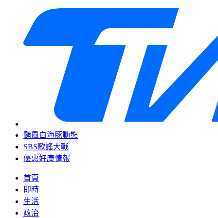
颱風白海豚動態
SBS歌謠大戰
優惠好康情報
首頁
即時
生活
政治