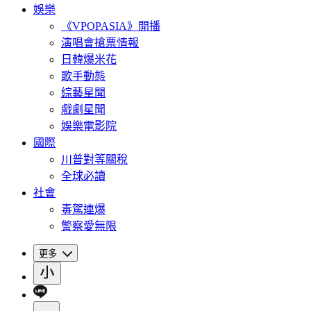
娛樂
《VPOPASIA》開播
演唱會搶票情報
日韓爆米花
歌手動態
綜藝星聞
戲劇星聞
娛樂電影院
國際
川普對等關稅
全球必讀
社會
毒駕連爆
警察愛無限
更多