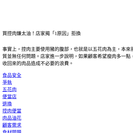
買控肉嫌太油！店家揭「1原因」拒換
事實上，控肉主要使用豬的腹部，也就是以五花肉為主，本來
質並無任何問題。店家進一步說明，如果顧客希望瘦肉多一點
收回來的肉品造成不必要的浪費。
食品安全
爭執
五花肉
便當店
退換
控肉便當
肉品油花
顧客需求
食材問題