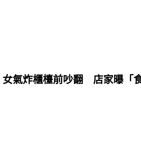
！女氣炸櫃檯前吵翻 店家曝「