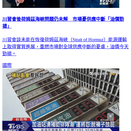
川習會後荷姆茲海峽問題仍未解 市場憂供應中斷「油價勁
揚」
川習會談未能在恢復荷姆茲海峽（Strait of Hormuz）能源運輸
上取得實質進展，重燃市場對全球供應中斷的憂慮，油價今天
勁揚。
國際