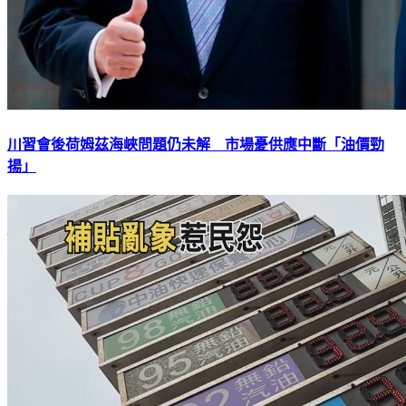
川習會後荷姆茲海峽問題仍未解 市場憂供應中斷「油價勁
揚」