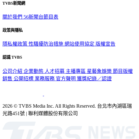
TVBS新聞網
關於我們
56新聞台節目表
政策與隱私
隱私權政策
性騷擾防治措施
網站使用協定
版權宣告
認識 TVBS
公司介紹
企業動態
人才招募
主播專區
星藝象娛樂
節目版權
銷售
公開招標
業務服務
官方聲明
獲獎紀錄／認證
2026 © TVBS Media Inc. All Rights Reserved. 台北市內湖區瑞
光路451號 | 聯利媒體股份有限公司