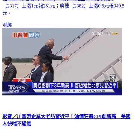
幅1.55％；聯發科（2454）下跌205元至3495元；鴻海
（2317）上漲1元報251元；廣達（2382）上漲0.5元報340.5
元。
財經
影音／川普帶企業大老訪習近平！油價狂飆CPI創新高 美國
人快喘不過氣