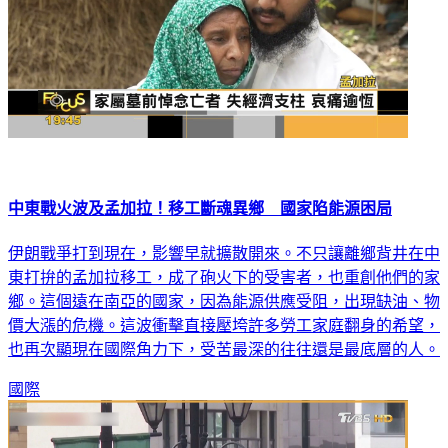
中東戰火波及孟加拉！移工斷魂異鄉 國家陷能源困局
伊朗戰爭打到現在，影響早就擴散開來。不只讓離鄉背井在中
東打拚的孟加拉移工，成了砲火下的受害者，也重創他們的家
鄉。這個遠在南亞的國家，因為能源供應受阻，出現缺油、物
價大漲的危機。這波衝擊直接壓垮許多勞工家庭翻身的希望，
也再次顯現在國際角力下，受苦最深的往往還是最底層的人。
國際