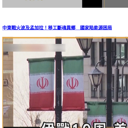
中東戰火波及孟加拉！移工斷魂異鄉 國家陷能源困局