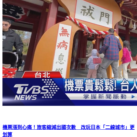
機票漲到心痛！旅客縮減出國次數 改玩日本「二線城市」更