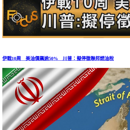
伊戰10周 美油價飆逾50% 川普：擬停徵聯邦燃油稅