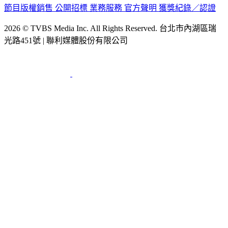
公司介紹
企業動態
人才招募
主播專區
星藝象娛樂
節目版權銷售
公開招標
業務服務
官方聲明
獲獎紀錄／認證
2026 © TVBS Media Inc. All Rights Reserved. 台北市內湖區瑞
光路451號 | 聯利媒體股份有限公司