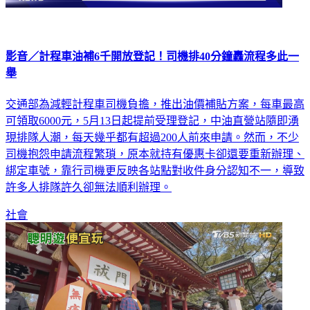
影音／計程車油補6千開放登記！司機排40分鐘轟流程多此一
舉
交通部為減輕計程車司機負擔，推出油價補貼方案，每車最高
可領取6000元，5月13日起提前受理登記，中油直營站隨即湧
現排隊人潮，每天幾乎都有超過200人前來申請。然而，不少
司機抱怨申請流程繁瑣，原本就持有優惠卡卻還要重新辦理、
綁定車號，靠行司機更反映各站點對收件身分認知不一，導致
許多人排隊許久卻無法順利辦理。
社會