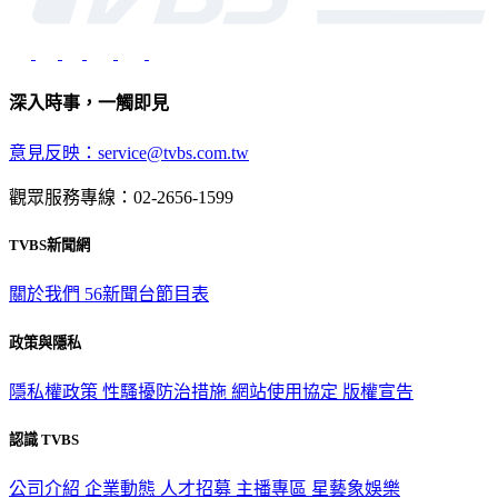
深入時事，一觸即見
意見反映：service@tvbs.com.tw
觀眾服務專線：02-2656-1599
TVBS新聞網
關於我們
56新聞台節目表
政策與隱私
隱私權政策
性騷擾防治措施
網站使用協定
版權宣告
認識 TVBS