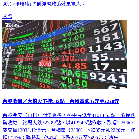
通膨回溫也讓超過7成美國人感覺經濟變差，川普支持度下探
30%，但他仍堅稱經濟政策效果驚人。
國際
台股收盤／大熄火下挫532點 台積電跌35元至2220元
台股今天（13日）開低震盪，盤中最低至41014.53點，隨後跌
勢收斂，終場大跌523.82點，以41374.5點作收，跌幅1.25％，
成交量12038.12億元。台積電（2330）下跌35元報2220元，跌