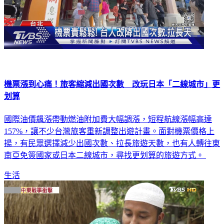
機票漲到心痛！旅客縮減出國次數 改玩日本「二線城市」更
划算
國際油價飆漲帶動燃油附加費大幅調漲，短程航線漲幅高達
157%，讓不少台灣旅客重新調整出遊計畫。面對機票價格上
揚，有民眾選擇減少出國次數、拉長旅遊天數，也有人轉往東
南亞免簽國家或日本二線城市，尋找更划算的旅遊方式。
生活