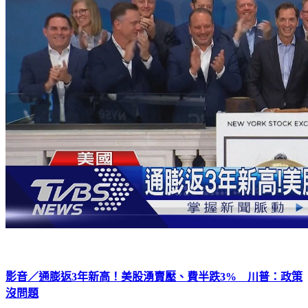
影音／通膨返3年新高！美股湧賣壓、費半跌3% 川普：政策