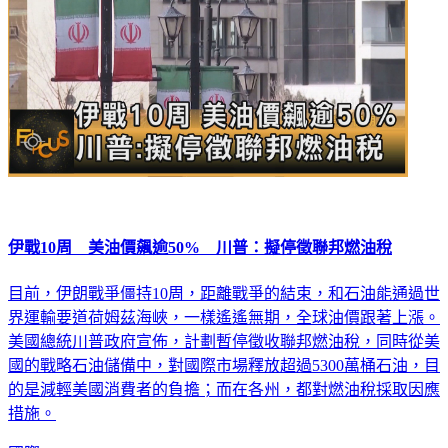
伊戰10周 美油價飆逾50% 川普：擬停徵聯邦燃油稅
目前，伊朗戰爭僵持10周，距離戰爭的結束，和石油能通過世
界運輸要道荷姆茲海峽，一樣遙遙無期，全球油價跟著上漲。
美國總統川普政府宣佈，計劃暫停徵收聯邦燃油稅，同時從美
國的戰略石油儲備中，對國際市場釋放超過5300萬桶石油，目
的是減輕美國消費者的負擔；而在各州，都對燃油稅採取因應
措施。