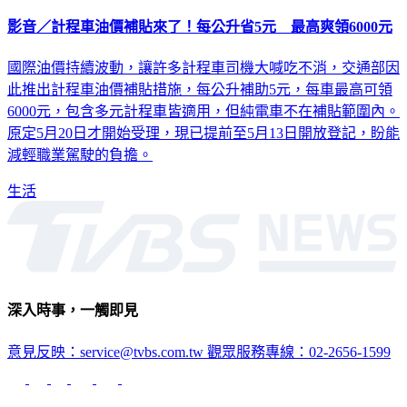
影音／計程車油價補貼來了！每公升省5元 最高爽領6000元
國際油價持續波動，讓許多計程車司機大喊吃不消，交通部因
此推出計程車油價補貼措施，每公升補助5元，每車最高可領
6000元，包含多元計程車皆適用，但純電車不在補貼範圍內。
原定5月20日才開始受理，現已提前至5月13日開放登記，盼能
減輕職業駕駛的負擔。
生活
深入時事，一觸即見
意見反映：service@tvbs.com.tw
觀眾服務專線：02-2656-1599