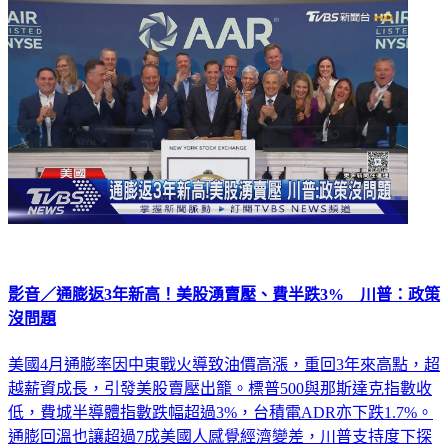
國際
影音／通膨返3年新高！美股湧賣壓、費半跌3% 川普：政策
沒問題
美國4月通膨率因中東戰火導致油價高漲，重回3年來高點，超
越薪資成長，引發美股賣壓出籠。標普500與那斯達克指數收
低，費城半導體指數跌幅超過3%，台積電ADR亦下跌1.7%。