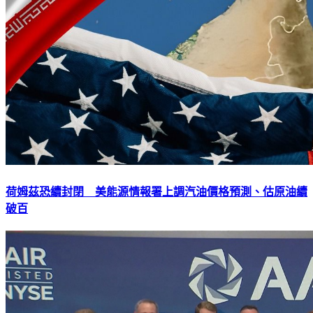
荷姆茲恐續封閉 美能源情報署上調汽油價格預測、估原油續
破百