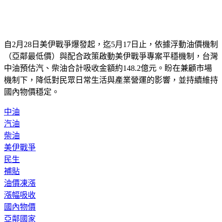
自2月28日美伊戰爭爆發起，迄5月17日止，依據浮動油價機制
（亞鄰最低價）與配合政策啟動美伊戰爭專案平穩機制，台灣
中油預估汽、柴油合計吸收金額約148.2億元。盼在兼顧市場
機制下，降低對民眾日常生活與產業營運的影響，並持續維持
國內物價穩定。
中油
汽油
柴油
美伊戰爭
民生
補貼
油價凍漲
漲幅吸收
國內物價