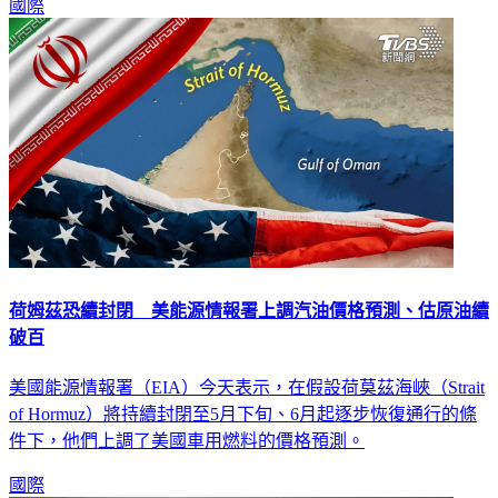
國際
荷姆茲恐續封閉 美能源情報署上調汽油價格預測、估原油續
破百
美國能源情報署（EIA）今天表示，在假設荷莫茲海峽（Strait
of Hormuz）將持續封閉至5月下旬、6月起逐步恢復通行的條
件下，他們上調了美國車用燃料的價格預測。