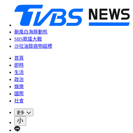
颱風白海豚動態
SBS歌謠大戰
沙拉油致癌物超標
首頁
即時
生活
政治
娛樂
國際
社會
更多