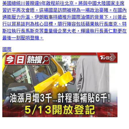
美國總統川普睽違9年啟程前往北京，將與中國大陸國家主席
習近平再次會晤，這場國是訪問被視為一場政治豪賭。在國內
通膨壓力升溫、伊朗戰事持續推升國際油價的背景下，川普此
行以貿易談判為核心目標，隨行陣容包括蘋果執行長庫克、特
斯拉執行長馬斯克等重量級企業大老，輝達執行長黃仁勳更在
最後一刻壓哨登機。
國際