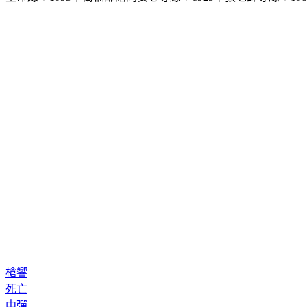
槍響
死亡
中彈