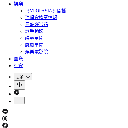
娛樂
《VPOPASIA》開播
演唱會搶票情報
日韓爆米花
歌手動態
綜藝星聞
戲劇星聞
娛樂電影院
國際
社會
更多