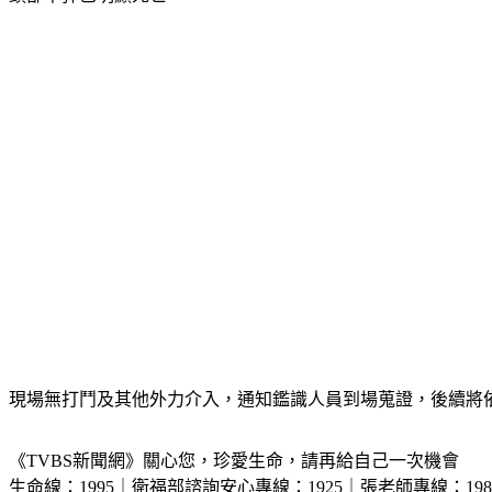
現場無打鬥及其他外力介入，通知鑑識人員到場蒐證，後續將
《TVBS新聞網》關心您，珍愛生命，請再給自己一次機會
生命線：1995｜衛福部諮詢安心專線：1925｜張老師專線：198