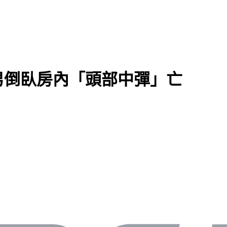
男倒臥房內「頭部中彈」亡