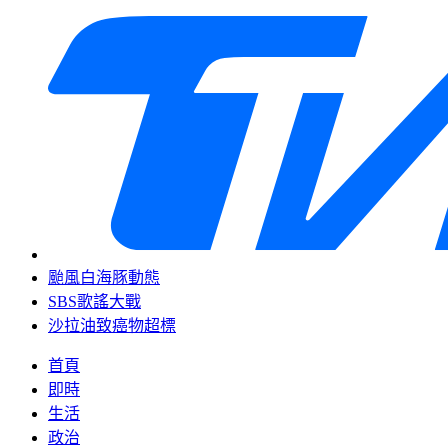
颱風白海豚動態
SBS歌謠大戰
沙拉油致癌物超標
首頁
即時
生活
政治