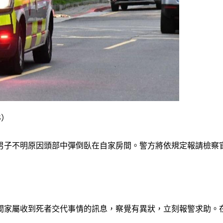
S）
6歲男子不明原因頭部中彈倒臥在自家房間。警方將依規定報請檢
晚間家屬收到死者交代事情的訊息，察覺有異狀，立刻報警求助。