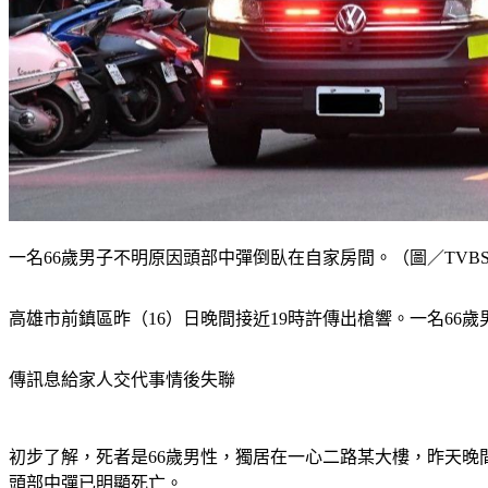
一名66歲男子不明原因頭部中彈倒臥在自家房間。（圖／TVB
高雄市前鎮區昨（16）日晚間接近19時許傳出槍響。一名6
傳訊息給家人交代事情後失聯
初步了解，死者是66歲男性，獨居在一心二路某大樓，昨天
頭部中彈已明顯死亡。