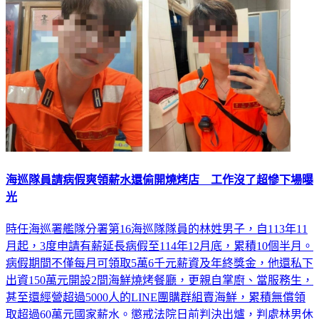
海巡隊員請病假爽領薪水還偷開燒烤店 工作沒了超慘下場曝
光
時任海巡署艦隊分署第16海巡隊隊員的林姓男子，自113年11
月起，3度申請有薪延長病假至114年12月底，累積10個半月。
病假期間不僅每月可領取5萬6千元薪資及年終獎金，他還私下
出資150萬元開設2間海鮮燒烤餐廳，更親自掌廚、當服務生，
甚至還經營超過5000人的LINE團購群組賣海鮮，累積無償領
取超過60萬元國家薪水。懲戒法院日前判決出爐，判處林男休