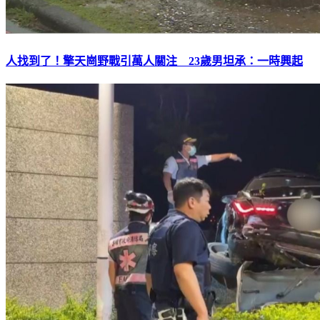
人找到了！擎天崗野戰引萬人關注 23歲男坦承：一時興起