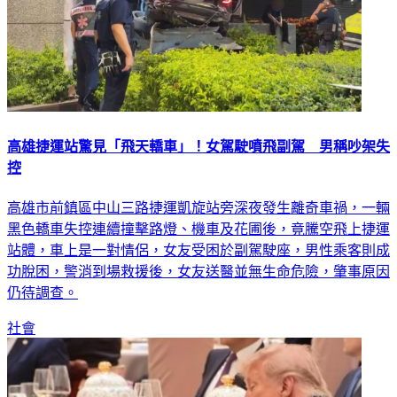
高雄捷運站驚見「飛天轎車」！女駕駛噴飛副駕 男稱吵架失
控
高雄市前鎮區中山三路捷運凱旋站旁深夜發生離奇車禍，一輛
黑色轎車失控連續撞擊路燈、機車及花圃後，竟騰空飛上捷運
站體，車上是一對情侶，女友受困於副駕駛座，男性乘客則成
功脫困，警消到場救援後，女友送醫並無生命危險，肇事原因
仍待調查。
社會