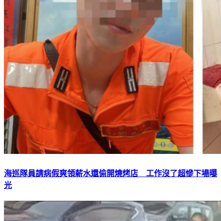
海巡隊員請病假爽領薪水還偷開燒烤店 工作沒了超慘下場曝
光