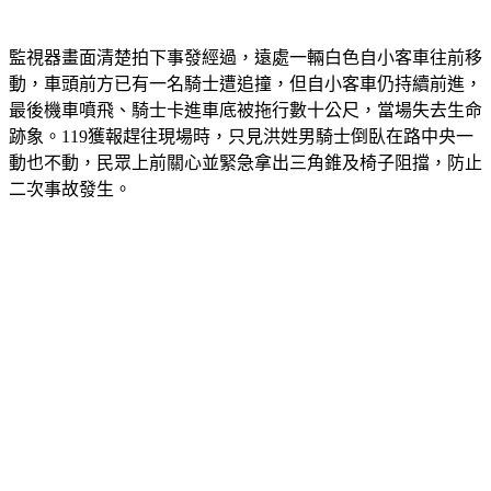
監視器畫面清楚拍下事發經過，遠處一輛白色自小客車往前移
動，車頭前方已有一名騎士遭追撞，但自小客車仍持續前進，
最後機車噴飛、騎士卡進車底被拖行數十公尺，當場失去生命
跡象。119獲報趕往現場時，只見洪姓男騎士倒臥在路中央一
動也不動，民眾上前關心並緊急拿出三角錐及椅子阻擋，防止
二次事故發生。