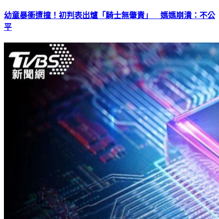
幼童暴衝遭撞！初判表出爐「騎士無肇責」 媽媽崩潰：不公
平