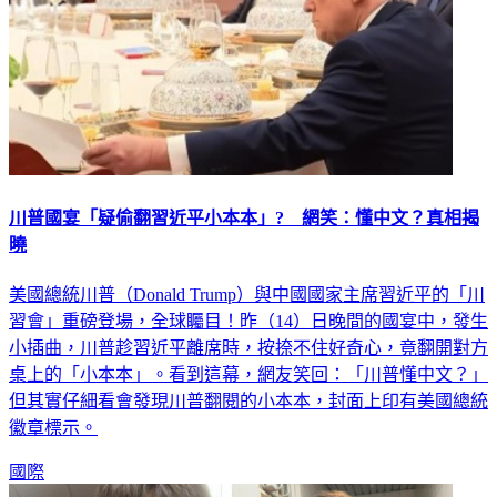
川普國宴「疑偷翻習近平小本本」? 網笑：懂中文？真相揭
曉
美國總統川普（Donald Trump）與中國國家主席習近平的「川
習會」重磅登場，全球矚目！昨（14）日晚間的國宴中，發生
小插曲，川普趁習近平離席時，按捺不住好奇心，竟翻開對方
桌上的「小本本」。看到這幕，網友笑回：「川普懂中文？」
但其實仔細看會發現川普翻閱的小本本，封面上印有美國總統
徽章標示。
國際