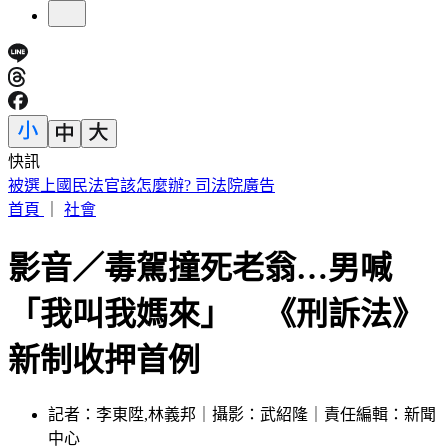
快訊
慈濟被詐10.6億！王必勝嘆「陳時中早示警」：這種都騙人的
首頁
｜
社會
影音／毒駕撞死老翁…男喊
「我叫我媽來」 《刑訴法》
新制收押首例
記者：李東陞,林義邦｜攝影：武紹隆｜責任編輯：新聞
中心