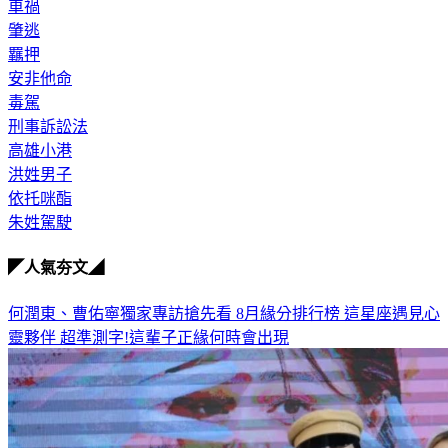
車禍
肇逃
羈押
安非他命
毒駕
刑事訴訟法
高雄小港
洪姓男子
依托咪酯
朱姓駕駛
◤人氣夯文◢
何潤東、曹佑寧獨家專訪搶先看
8月緣分排行榜 這星座遇見心
靈夥伴
超準測字!這輩子正緣何時會出現