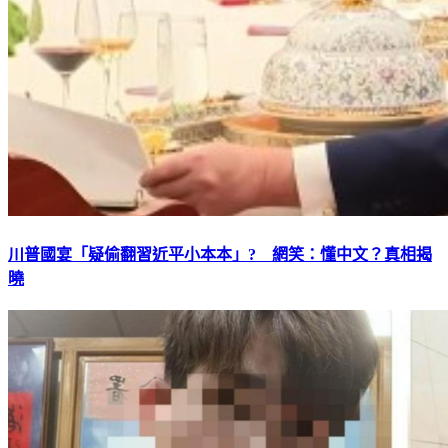
川普國宴「疑偷翻習近平小本本」? 網笑：懂中文？真相揭
曉