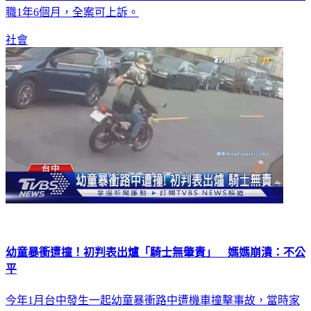
職1年6個月，全案可上訴。
社會
幼童暴衝遭撞！初判表出爐「騎士無肇責」 媽媽崩潰：不公
平
今年1月台中發生一起幼童暴衝路中遭機車撞擊事故，當時家