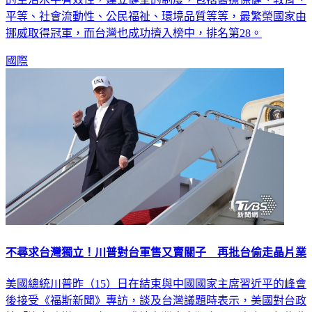
平等、社會流動性、公民福祉、環境品質等等，最繁榮國家由
挪威取得冠軍，而台灣也成功擠入榜中，排名第28。
國際
不尋求台灣獨立！川普對台軍售又賣關子 再批台偷走晶片業
美國總統川普昨（15）日在結束與中國國家主席習近平的峰會
後接受《福斯新聞》專訪，談及台灣議題時表示，美國對台政