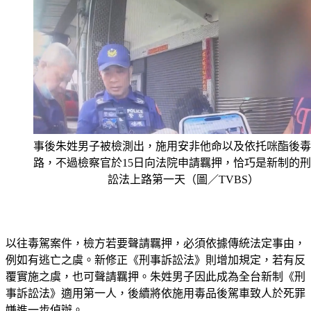
事後朱姓男子被檢測出，施用安非他命以及依托咪酯後毒
路，不過檢察官於15日向法院申請羈押，恰巧是新制的
訟法上路第一天（圖／TVBS）
以往毒駕案件，檢方若要聲請羈押，必須依據傳統法定事由，
例如有逃亡之虞。新修正《刑事訴訟法》則增加規定，若有反
覆實施之虞，也可聲請羈押。朱姓男子因此成為全台新制《刑
事訴訟法》適用第一人，後續將依施用毒品後駕車致人於死罪
嫌進一步偵辦。