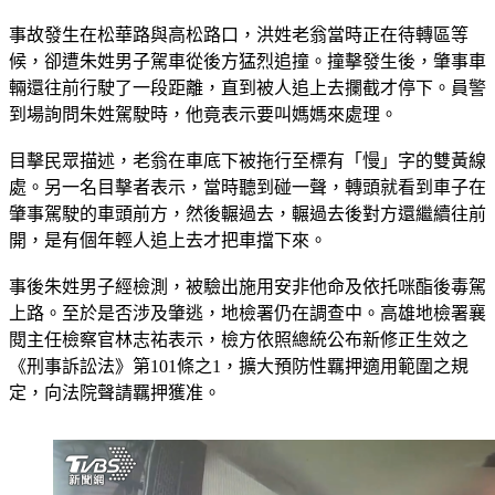
事故發生在松華路與高松路口，洪姓老翁當時正在待轉區等
候，卻遭朱姓男子駕車從後方猛烈追撞。撞擊發生後，肇事車
輛還往前行駛了一段距離，直到被人追上去攔截才停下。員警
到場詢問朱姓駕駛時，他竟表示要叫媽媽來處理。
目擊民眾描述，老翁在車底下被拖行至標有「慢」字的雙黃線
處。另一名目擊者表示，當時聽到碰一聲，轉頭就看到車子在
肇事駕駛的車頭前方，然後輾過去，輾過去後對方還繼續往前
開，是有個年輕人追上去才把車擋下來。
事後朱姓男子經檢測，被驗出施用安非他命及依托咪酯後毒駕
上路。至於是否涉及肇逃，地檢署仍在調查中。高雄地檢署襄
閱主任檢察官林志祐表示，檢方依照總統公布新修正生效之
《刑事訴訟法》第101條之1，擴大預防性羈押適用範圍之規
定，向法院聲請羈押獲准。