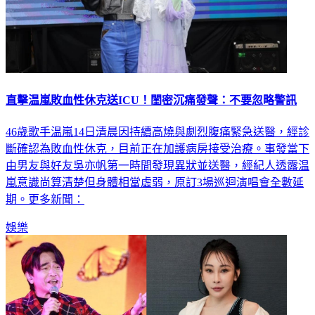
直擊温嵐敗血性休克送ICU！閨密沉痛發聲：不要忽略警訊
46歲歌手温嵐14日清晨因持續高燒與劇烈腹痛緊急送醫，經診
斷確認為敗血性休克，目前正在加護病房接受治療。事發當下
由男友與好友吳亦帆第一時間發現異狀並送醫，經紀人透露温
嵐意識尚算清楚但身體相當虛弱，原訂3場巡迴演唱會全數延
期。更多新聞：
娛樂