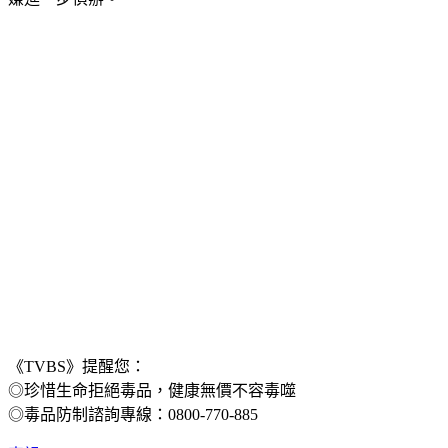
《TVBS》提醒您：
◎珍惜生命拒絕毒品，健康無價不容毒噬
◎毒品防制諮詢專線：0800-770-885