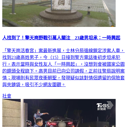
人找到了！擎天崗野戰引萬人關注 23歲男坦承：一時興起
「擎天崗活春宮」案最新進展，士林分局循線鎖定涉案人車，
找到23歲高姓男子，今（15）日接到警方電話後初步坦承犯
行，表示當時與女性友人「一時興起」，沒想到會被國家公園
的鏡頭全程錄下。高男目前已向公司請假，正前往警局說明案
情；現場則有民眾夜衝朝聖，發現疑似該對情侶遺留的保險套
與夾鏈袋，吸引不少網友圍觀。
社會