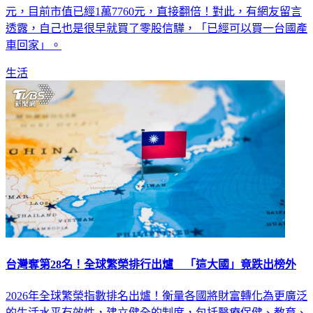
元，目前市值已經1萬7760元，直接翻倍！對此，有網友留言
透露，自己也是很早就買了零股信驊，「已經可以買一台國產
車回家」。
生活
台灣奪第28名！全球繁榮排行出爐 「這大國」竟跌出榜外
2026年全球繁榮指數排名出爐！衡量各國將財富轉化為更廣泛
的生活水平有效性，建立健全的制度，包括醫療保健、教育、