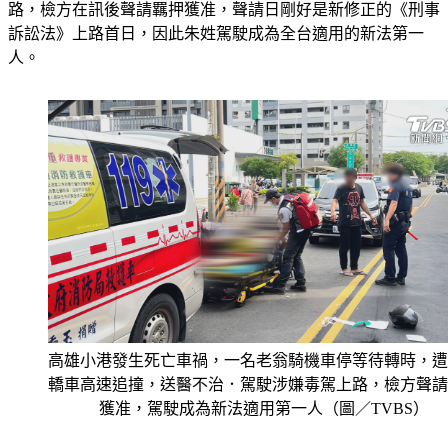
路，檢方在訊後聲請羈押獲准，聲請日剛好是新修正的《刑事
訴訟法》上路首日，因此朱姓駕駛成為全台適用的新法第一
人。
高雄小港發生死亡車禍，一名老翁騎機車停等待轉時，遭
轎車高速追撞，送醫不治．駕駛涉嫌毒駕上路，檢方聲請
獲准，駕駛成為新法適用第一人（圖／TVBS）