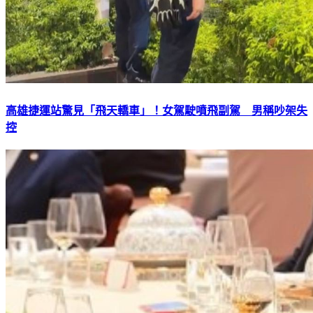
高雄捷運站驚見「飛天轎車」！女駕駛噴飛副駕 男稱吵架失
控