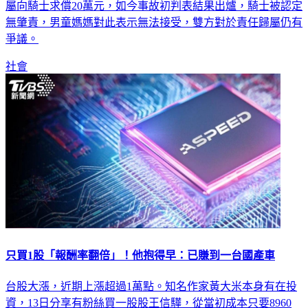
屬向騎士求償20萬元，如今事故初判表結果出爐，騎士被認定
無肇責，男童媽媽對此表示無法接受，雙方對於責任歸屬仍有
爭議。
社會
只買1股「報酬率翻倍」！他抱得早：已賺到一台國產車
台股大漲，近期上漲超過1萬點。知名作家黃大米本身有在投
資，13日分享有粉絲買一股股王信驊，從當初成本只要8960