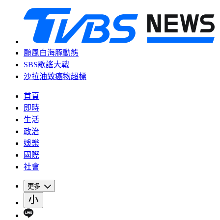
颱風白海豚動態
SBS歌謠大戰
沙拉油致癌物超標
首頁
即時
生活
政治
娛樂
國際
社會
更多