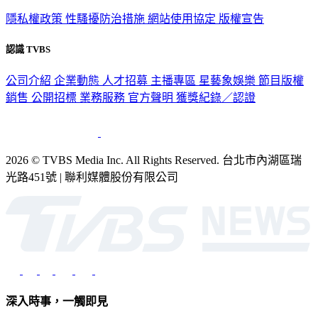
隱私權政策
性騷擾防治措施
網站使用協定
版權宣告
認識 TVBS
公司介紹
企業動態
人才招募
主播專區
星藝象娛樂
節目版權
銷售
公開招標
業務服務
官方聲明
獲獎紀錄／認證
2026 © TVBS Media Inc. All Rights Reserved. 台北市內湖區瑞
光路451號 | 聯利媒體股份有限公司
深入時事，一觸即見