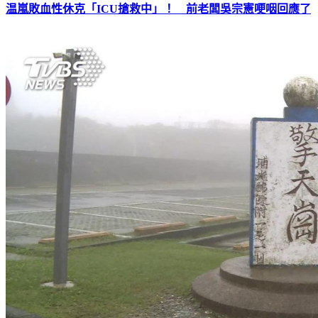
温嵐敗血性休克「ICU搶救中」！ 前老闆吳宗憲哽咽回應了