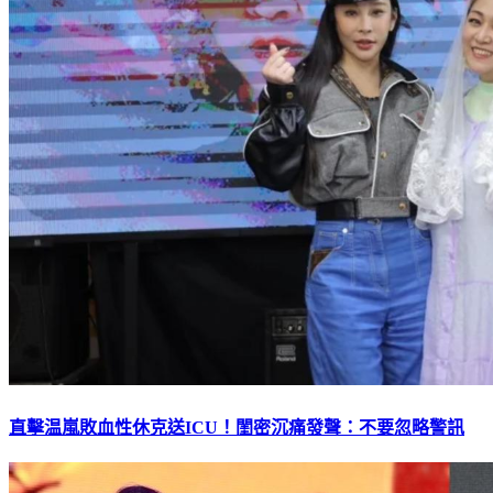
直擊温嵐敗血性休克送ICU！閨密沉痛發聲：不要忽略警訊