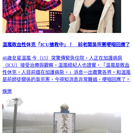
温嵐敗血性休克「ICU搶救中」！ 前老闆吳宗憲哽咽回應了
46歲女星温嵐 今（15）突驚傳緊急住院，人正在加護病房
（ICU）接受治療與觀察，温嵐經紀人也證實，「温嵐是敗血
性休克，人目前還在加護病房。」消息一出震驚各界。和温嵐
是前師徒關係的吳宗憲，今得知消息非常難過，哽咽回應了。
娛樂