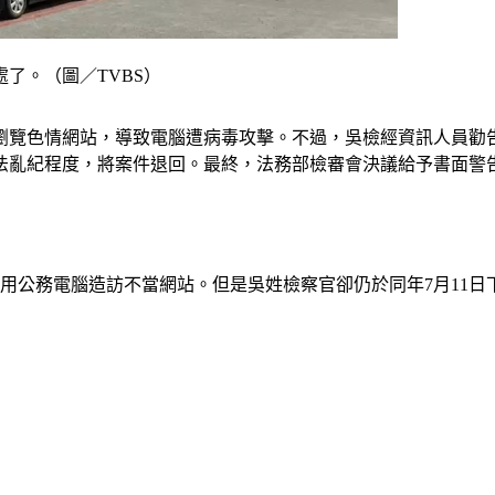
了。（圖／TVBS）
瀏覽色情網站，導致電腦遭病毒攻擊。不過，吳檢經資訊人員勸
法亂紀程度，將案件退回。最終，法務部檢審會決議給予書面警
公務電腦造訪不當網站。但是吳姓檢察官卻仍於同年7月11日下