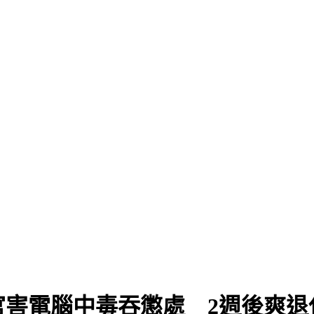
官害電腦中毒吞懲處 2週後爽退