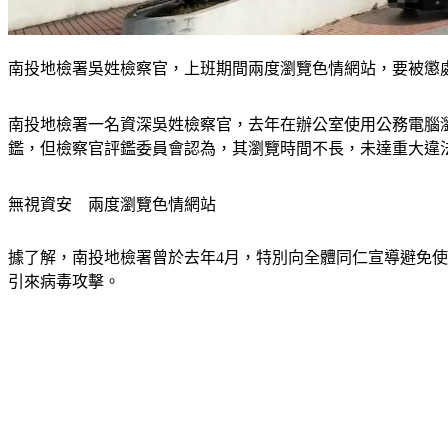
南投地檢署吳姓檢察官，上班期間兩度瀏覽色情網站，要被懲處
南投地檢署一名資深吳姓檢察官，去年在辦公室使用公務電腦
鑑，但檢察官評鑑委員會認為，其瀏覽時間不長，未達重大違
無視資安　兩度瀏覽色情網站
據了解，南投地檢署曾於去年4月，特別向全體同仁宣導避免使用
引來病毒攻擊。