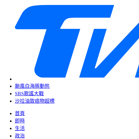
颱風白海豚動態
SBS歌謠大戰
沙拉油致癌物超標
首頁
即時
生活
政治