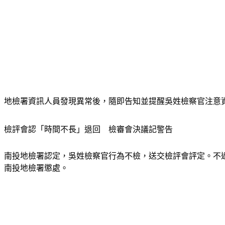
地檢署資訊人員發現異常後，隨即告知並提醒吳姓檢察官注意資
檢評會認「時間不長」退回　檢審會決議記警告
南投地檢署認定，吳姓檢察官行為不檢，送交檢評會評定。不
南投地檢署懲處。