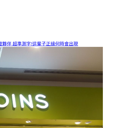
靈夥伴
超準測字!這輩子正緣何時會出現