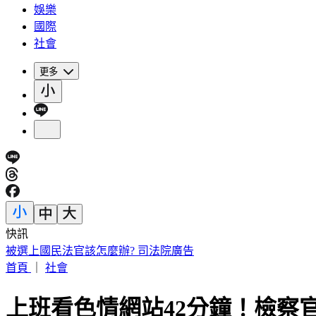
娛樂
國際
社會
更多
快訊
被選上國民法官該怎麼辦? 司法院廣告
首頁
｜
社會
上班看色情網站42分鐘！檢察