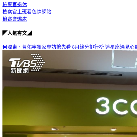
檢察官退休
檢察官上班看色情網站
檢審會懲處
◤人氣夯文◢
何潤東、曹佑寧獨家專訪搶先看
8月緣分排行榜 這星座遇見心