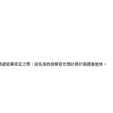
懲處結果底定之際，該名吳姓檢察官也預計將於兩週後退休。