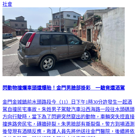
閃動物撞爛車頭還爆胎！金門男臉部掛彩 一驗竟還酒駕
金門金城鎮前水頭路段今（11）日下午1時30分許發生一起酒
駕自撞民宅事故。朱姓男子駕駛汽車沿西海路一段往水頭碼頭
方向行駛時，當下為了閃避突然竄出的動物，車輛突失控直接
撞進路旁民宅，磚牆碎裂。朱男臉部有撕裂傷，警方到場酒測
後發現有酒精反應，救護人員先將他送往金門醫院，後續將依
公共危險罪，移送福建金門地方檢察署偵辦。