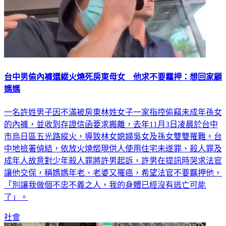
台中男偷內褲還縱火燒死房東母女 他求不要羈押：想回家顧
媽媽
一名許姓男子因不滿被房東林姓女子一家指控偷竊未成年孫女
的內褲，並收到存證信函要求搬離，去年11月3日凌晨於台中
市烏日區五光路縱火，導致林女媳婦吳女及孫女雙雙罹難。台
中地檢署偵結，依放火燒燬現供人使用住宅未遂罪、殺人罪及
成年人故意對少年殺人罪將許男起訴，許男在提訊時哭求法官
讓他交保，稱媽媽年老、老婆又罹癌，希望法官不要羈押他，
「別讓我做個不忠不義之人，我的身體已經沒有逃亡可能
了」。
社會