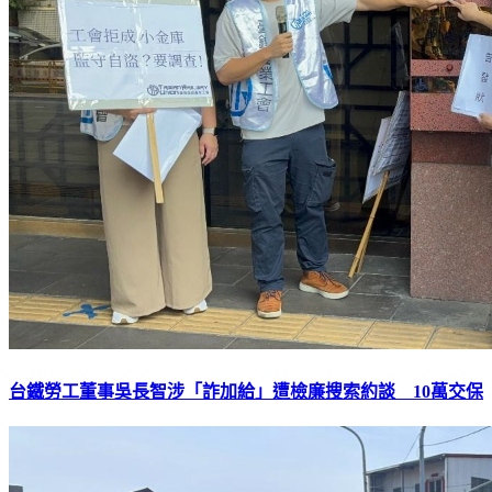
台鐵勞工董事吳長智涉「詐加給」遭檢廉搜索約談 10萬交保