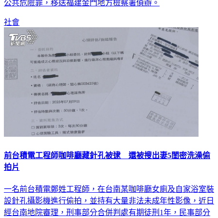
社會
前台積電工程師咖啡廳藏針孔被逮 還被搜出妻5閨密洗澡偷
拍片
一名前台積電鄭姓工程師，在台南某咖啡廳女廁及自家浴室裝
設針孔攝影機進行偷拍，並持有大量非法未成年性影像，近日
經台南地院審理，刑事部分合併判處有期徒刑1年，民事部分
則須賠償5名被害女子共計160萬元。