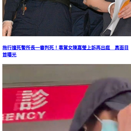
拖行撞死警所長一審判死！毒駕女陳嘉瑩上訴再出庭 真面目
首曝光