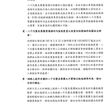
八千代被控裝針孔，將蒐證提告。（圖／八千代）