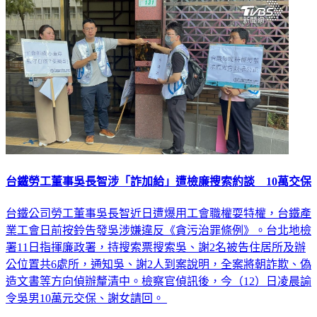
台鐵勞工董事吳長智涉「詐加給」遭檢廉搜索約談 10萬交保
台鐵公司勞工董事吳長智近日遭爆用工會職權耍特權，台鐵產
業工會日前按鈴告發吳涉嫌違反《貪污治罪條例》。台北地檢
署11日指揮廉政署，持搜索票搜索吳、謝2名被告住居所及辦
公位置共6處所，通知吳、謝2人到案說明，全案將朝詐欺、偽
造文書等方向偵辦釐清中。檢察官偵訊後，今（12）日凌晨諭
令吳男10萬元交保、謝女請回。
社會