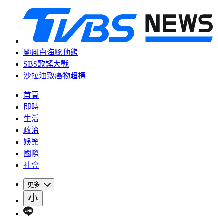
颱風白海豚動態
SBS歌謠大戰
沙拉油致癌物超標
首頁
即時
生活
政治
娛樂
國際
社會
更多