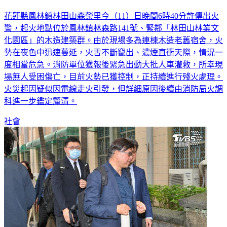
花蓮縣鳳林鎮林田山森榮里今（11）日晚間6時40分許傳出火
警，起火地點位於鳳林鎮林森路141號、緊鄰「林田山林業文
化園區」的木造建築群。由於現場多為連棟木造老舊宿舍，火
勢在夜色中迅速蔓延，火舌不斷竄出、濃煙直衝天際，情況一
度相當危急。消防單位獲報後緊急出動大批人車灌救，所幸現
場無人受困傷亡，目前火勢已獲控制，正持續進行殘火處理。
火災起因疑似因電線走火引發，但詳細原因後續由消防局火調
科進一步鑑定釐清。
社會