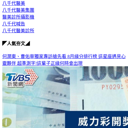
八千代醫美集團
醫美診所攝影機
八千代喊告
八千代醫美診所
◤人氣夯文◢
何潤東、曹佑寧獨家專訪搶先看
8月緣分排行榜 這星座遇見心
靈夥伴
超準測字!這輩子正緣何時會出現