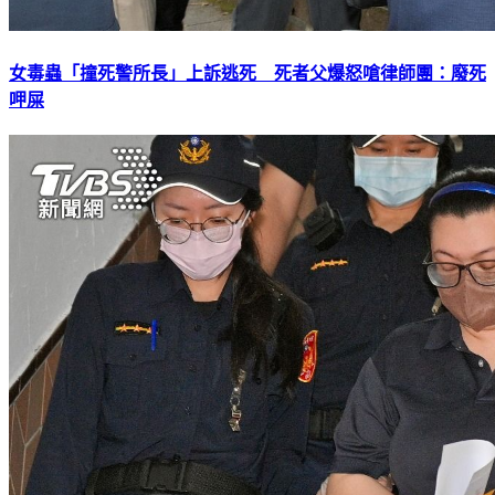
女毒蟲「撞死警所長」上訴逃死 死者父爆怒嗆律師團：廢死
呷屎