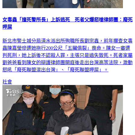
女毒蟲「撞死警所長」上訴逃死 死者父爆怒嗆律師團：廢死
呷屎
新北市警土城分局清水派出所殉職所長劉宗鑫，前年攔查女毒
蟲陳嘉瑩慘遭她拖行200公尺「五臟俱裂」喪命。陳女一審遭
判死刑，她上訴後不認殺人罪，主張只是過失致死。死者家屬
劉爸爸看到陳女的辯護律師團開庭後走出台灣高等法院，激動
怒吼「廢死聯盟滾出台灣」、「廢死聯盟呷屎」。
社會