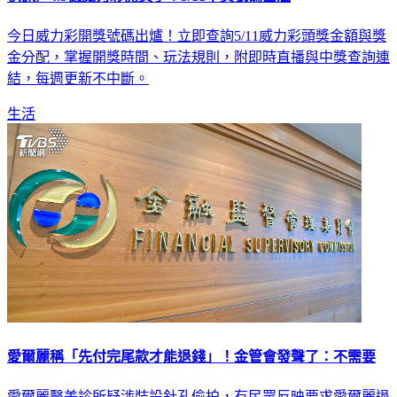
今日威力彩開獎號碼出爐！立即查詢5/11威力彩頭獎金額與獎
金分配，掌握開獎時間、玩法規則，附即時直播與中獎查詢連
結，每週更新不中斷。
生活
愛爾麗稱「先付完尾款才能退錢」！金管會發聲了：不需要
愛爾麗醫美診所疑涉裝設針孔偷拍，有民眾反映要求愛爾麗退
費，業者稱因分期付款，須先付完剩餘款項才能整筆刷退。金