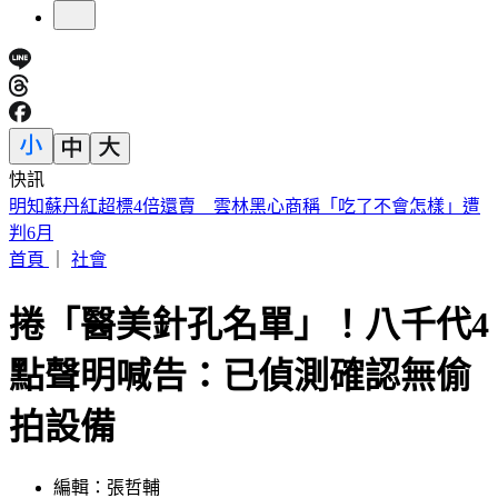
快訊
《夏日活動》航海王首度降臨花蓮鯉魚潭FUN暑假活動
首頁
｜
社會
捲「醫美針孔名單」！八千代4
點聲明喊告：已偵測確認無偷
拍設備
編輯：張哲輔
發佈時間：2026.05.11 21:12