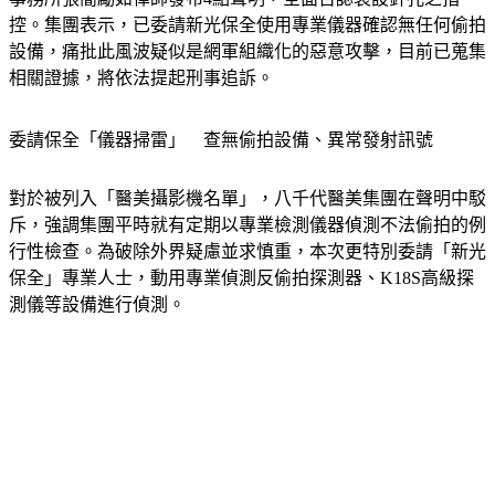
設備，痛批此風波疑似是網軍組織化的惡意攻擊，目前已蒐集
相關證據，將依法提起刑事追訴。
委請保全「儀器掃雷」　查無偷拍設備、異常發射訊號
對於被列入「醫美攝影機名單」，八千代醫美集團在聲明中駁
斥，強調集團平時就有定期以專業檢測儀器偵測不法偷拍的例
行性檢查。為破除外界疑慮並求慎重，本次更特別委請「新光
保全」專業人士，動用專業偵測反偷拍探測器、K18S高級探
測儀等設備進行偵測。