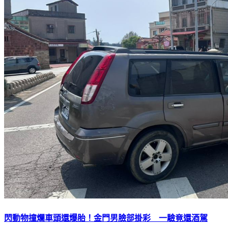
閃動物撞爛車頭還爆胎！金門男臉部掛彩 一驗竟還酒駕