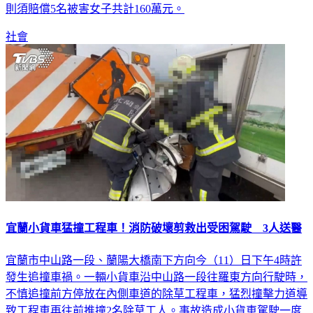
社會
宜蘭小貨車猛撞工程車！消防破壞剪救出受困駕駛 3人送醫
宜蘭市中山路一段、蘭陽大橋南下方向今（11）日下午4時許
發生追撞車禍。一輛小貨車沿中山路一段往羅東方向行駛時，
不慎追撞前方停放在內側車道的除草工程車，猛烈撞擊力道導
致工程車再往前推撞2名除草工人。事故造成小貨車駕駛一度
受困車內，消防人員隨即用破壞剪救把人救出，將3人送醫治