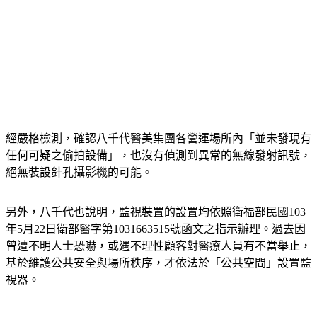
經嚴格檢測，確認八千代醫美集團各營運場所內「並未發現有
任何可疑之偷拍設備」，也沒有偵測到異常的無線發射訊號，
絕無裝設針孔攝影機的可能。
另外，八千代也說明，監視裝置的設置均依照衛福部民國103
年5月22日衛部醫字第1031663515號函文之指示辦理。過去因
曾遭不明人士恐嚇，或遇不理性顧客對醫療人員有不當舉止，
基於維護公共安全與場所秩序，才依法於「公共空間」設置監
視器。