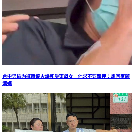
台中男偷內褲還縱火燒死房東母女 他求不要羈押：想回家顧
媽媽