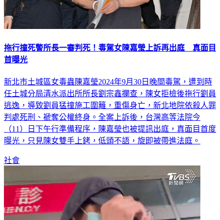
拖行撞死警所長一審判死！毒駕女陳嘉瑩上訴再出庭 真面目
首曝光
新北市土城區女毒蟲陳嘉瑩2024年9月30日晚間毒駕，遭到時
任土城分局清水派出所所長劉宗鑫攔查，陳女拒檢後拖行劉員
逃逸，導致劉員猛撞施工圍籬，重傷身亡，新北地院依殺人罪
判處死刑、褫奪公權終身。全案上訴後，台灣高等法院今
（11）日下午行準備程序，陳嘉瑩也被提訊出庭，真面目首度
曝光，只見陳女雙手上銬，低頭不語，旋即被帶進法庭。
社會