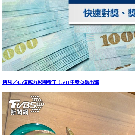
快訊／4.5億威力彩開獎了！5/11中獎號碼出爐