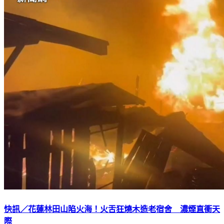
快訊／花蓮林田山陷火海！火舌狂燒木造老宿舍 濃煙直衝天
際