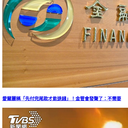
愛爾麗稱「先付完尾款才能退錢」！金管會發聲了：不需要