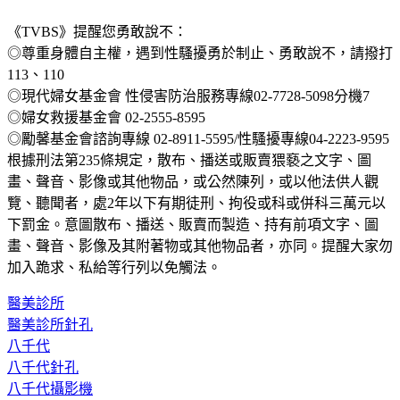
《TVBS》提醒您勇敢說不：
◎尊重身體自主權，遇到性騷擾勇於制止、勇敢說不，請撥打
113、110
◎現代婦女基金會 性侵害防治服務專線02-7728-5098分機7
◎婦女救援基金會 02-2555-8595
◎勵馨基金會諮詢專線 02-8911-5595/性騷擾專線04-2223-9595
根據刑法第235條規定，散布、播送或販賣猥褻之文字、圖
畫、聲音、影像或其他物品，或公然陳列，或以他法供人觀
覽、聽聞者，處2年以下有期徒刑、拘役或科或併科三萬元以
下罰金。意圖散布、播送、販賣而製造、持有前項文字、圖
畫、聲音、影像及其附著物或其他物品者，亦同。提醒大家勿
加入跪求、私給等行列以免觸法。
醫美診所
醫美診所針孔
八千代
八千代針孔
八千代攝影機
八千代醫美