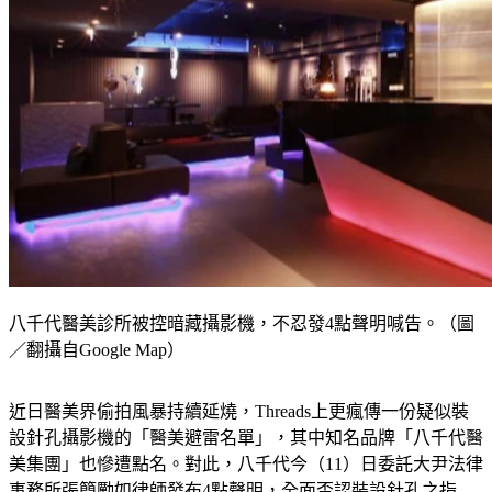
八千代醫美診所被控暗藏攝影機，不忍發4點聲明喊告。（圖
／翻攝自Google Map）
近日醫美界偷拍風暴持續延燒，Threads上更瘋傳一份疑似裝
設針孔攝影機的「醫美避雷名單」，其中知名品牌「八千代醫
美集團」也慘遭點名。對此，八千代今（11）日委託大尹法律
事務所張簡勵如律師發布4點聲明，全面否認裝設針孔之指
控。集團表示，已委請新光保全使用專業儀器確認無任何偷拍