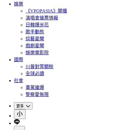
娛樂
《VPOPASIA》開播
演唱會搶票情報
日韓爆米花
歌手動態
綜藝星聞
戲劇星聞
娛樂電影院
國際
川普對等關稅
全球必讀
社會
毒駕連爆
警察愛無限
更多