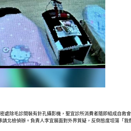
私密處除毛診間裝有針孔攝影機，聖宜診所消費者隨即組成自救會
移請北檢偵辦。負責人李宜展面對外界質疑，反倒態度坦蕩「我