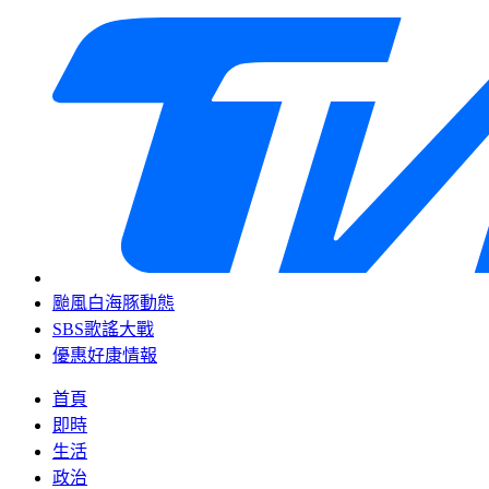
颱風白海豚動態
SBS歌謠大戰
優惠好康情報
首頁
即時
生活
政治