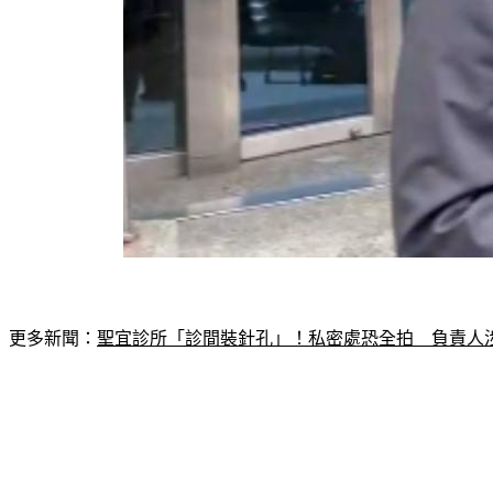
更多新聞：
聖宜診所「診間裝針孔」！私密處恐全拍　負責人