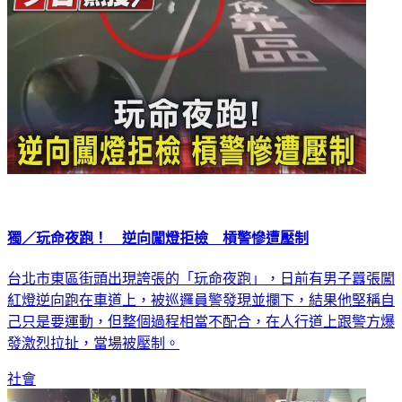
獨／玩命夜跑！ 逆向闖燈拒檢 槓警慘遭壓制
台北市東區街頭出現誇張的「玩命夜跑」，日前有男子囂張闖
紅燈逆向跑在車道上，被巡邏員警發現並攔下，結果他堅稱自
己只是要運動，但整個過程相當不配合，在人行道上跟警方爆
發激烈拉扯，當場被壓制。
社會