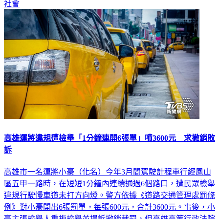
高雄運將違規遭檢舉「1分鐘連開6張單」噴3600元 求撤銷敗
訴
高雄市一名運將小豪（化名）今年3月間駕駛計程車行經鳳山
區五甲一路時，在短短1分鐘內連續通過6個路口，遭民眾檢舉
違規行駛慢車道未打方向燈。警方依據《道路交通管理處罰條
例》對小豪開出6張罰單，每張600元，合計3600元。事後，小
豪主張檢舉人重複檢舉並提訴撤銷裁罰，但高雄高等行政法院
認為其違規屬於不同路口，因此判決維持原裁罰，全案仍可上