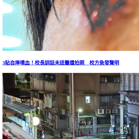
3貼自摔噴血！校長訓話未送醫還拍照 校方急發聲明