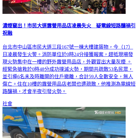
濃煙竄出！市民大道露營用品店凌晨失火 疑電線短路釀禍引
祝融
台北市中山區市民大道三段167號一棟大樓建築物，今（17）
日凌晨發生火警。消防單位於0時24分接獲報案，趕抵現場發
現火勢集中在一樓的野外露營用品店，外觀冒出大量灰煙 。
經緊急搶救於0時48分成功撲滅火勢，期間共疏散53名民眾，
並引導6名未及時離開的住戶撤離，合計59人全數安全，無人
傷亡。住在10樓的露營用品店老闆也遭疏散，他推測為電線短
路釀禍，才會半夜引發火勢。
社會