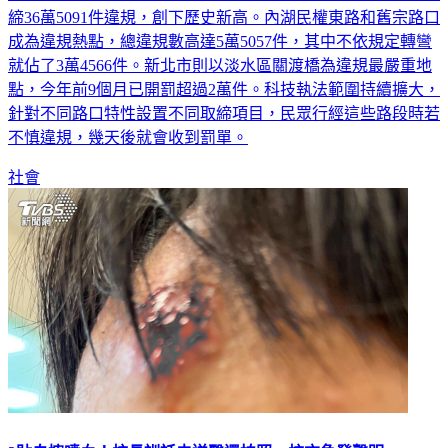
成為違規熱點，總違規數高達5萬5057件，其中不依規定轉彎
就佔了3萬4566件。新北市則以淡水區關渡橋為違規最嚴重地
點，今年前9個月已開罰超過2萬件。科技執法範圍持續擴大，
針對不同路口特性設置不同取締項目，民眾行經這些路段時若
不慎違規，幾天後就會收到罰單。
社會
3貼自摔噴血！校長訓話未送醫還拍照 校方急發聲明