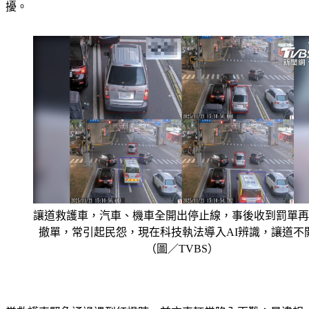
讓道救護車，汽車、機車全開出停止線，事後收到罰單再
撤單，常引起民怨，現在科技執法導入AI辨識，讓道不
（圖／TVBS）
當救護車緊急通過遇到紅燈時，前方車輛常陷入兩難：是違規