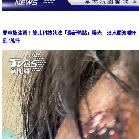
開車族注意！雙北科技執法「最新熱點」曝光 淡水關渡橋年
罰2萬件