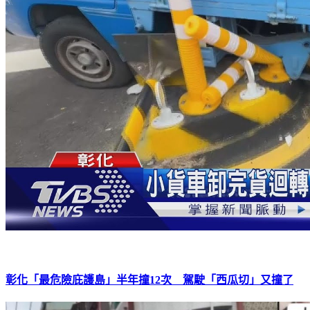
彰化「最危險庇護島」半年撞12次 駕駛「西瓜切」又撞了