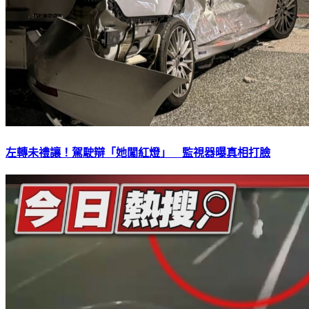
左轉未禮讓！駕駛辯「她闖紅燈」 監視器曝真相打臉