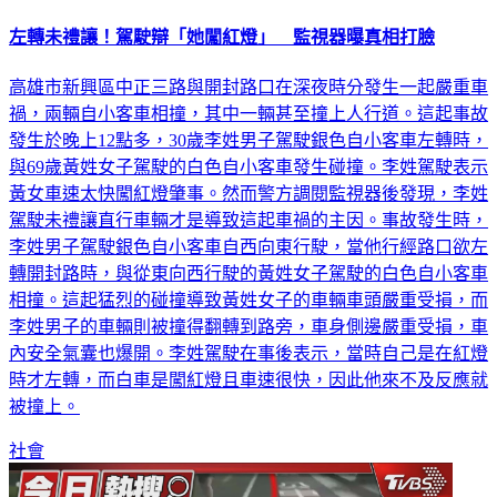
左轉未禮讓！駕駛辯「她闖紅燈」 監視器曝真相打臉
高雄市新興區中正三路與開封路口在深夜時分發生一起嚴重車
禍，兩輛自小客車相撞，其中一輛甚至撞上人行道。這起事故
發生於晚上12點多，30歲李姓男子駕駛銀色自小客車左轉時，
與69歲黃姓女子駕駛的白色自小客車發生碰撞。李姓駕駛表示
黃女車速太快闖紅燈肇事。然而警方調閱監視器後發現，李姓
駕駛未禮讓直行車輛才是導致這起車禍的主因。事故發生時，
李姓男子駕駛銀色自小客車自西向東行駛，當他行經路口欲左
轉開封路時，與從東向西行駛的黃姓女子駕駛的白色自小客車
相撞。這起猛烈的碰撞導致黃姓女子的車輛車頭嚴重受損，而
李姓男子的車輛則被撞得翻轉到路旁，車身側邊嚴重受損，車
內安全氣囊也爆開。李姓駕駛在事後表示，當時自己是在紅燈
時才左轉，而白車是闖紅燈且車速很快，因此他來不及反應就
被撞上。
社會