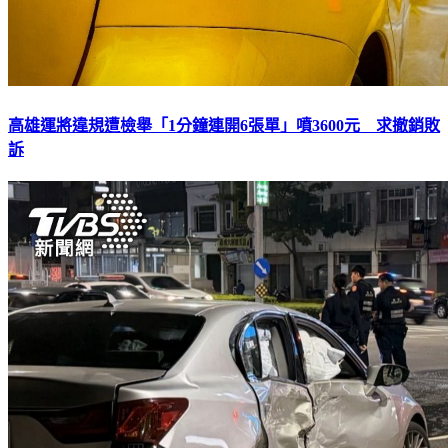
高雄運將違規遭檢舉「1分鐘連開6張單」噴3600元 求撤銷敗
訴