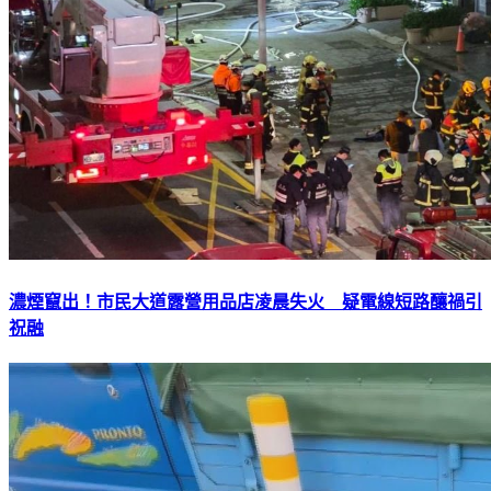
濃煙竄出！市民大道露營用品店凌晨失火 疑電線短路釀禍引
祝融