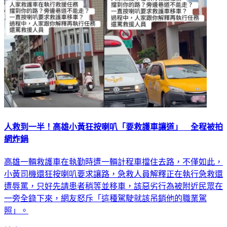
人救到一半！高雄小黃狂按喇叭「要救護車讓道」 全程被拍
網炸鍋
高雄一輛救護車在執勤時遭一輛計程車擋住去路，不僅如此，
小黃司機還狂按喇叭要求讓路，急救人員解釋正在執行急救還
遭辱罵，只好先請患者稍等並移車，該惡劣行為被附近民眾在
一旁全錄下來，網友怒斥「這種駕駛就該吊銷他的職業駕
照」。
社會