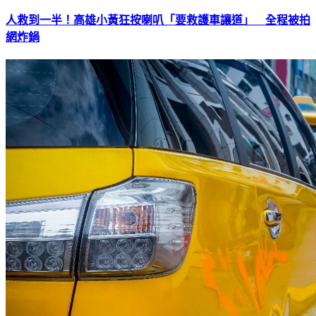
人救到一半！高雄小黃狂按喇叭「要救護車讓道」 全程被拍
網炸鍋