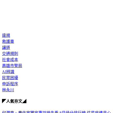
違規
救護車
讓道
交通規則
社會成本
高雄市警局
AI辨識
民眾困擾
申訴程序
林永川
◤人氣夯文◢
何潤東、曹佑寧獨家專訪搶先看
8月緣分排行榜 這星座遇見心
靈夥伴
超準測字!這輩子正緣何時會出現