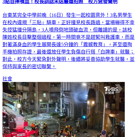
台東某完全中學前晚（16日）發生一起校園意外！3名男學生
在校內違規「三貼」騎車，正好撞見校長路過，當場嚇得不幸
失控猛撞分隔島，3人噴飛倒地頭破血流，但離譜的是，該校
陳姓校長目擊整個過程，第一時間竟不是趕緊叫救護車，而是
對著滿身血的學生展開長達5分鐘的「震撼教育」，甚至還掏
手機拍照存證，最後還放任學生負傷自行搭「白牌車」就醫；
對此，校方今天緊急對外聲明，後續將妥善協助學生就醫，並
保持與家長的密切聯繫。
社會