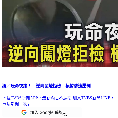
獨／玩命夜跑！ 逆向闖燈拒檢 槓警慘遭壓制
下載TVBS新聞APP，最新消息不漏接
加入TVBS新聞LINE，
重點新聞一次看