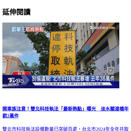
延伸閱讀
開車族注意！雙北科技執法「最新熱點」曝光 淡水關渡橋年
罰2萬件
雙北市科技執法設備數量已突破百處，台北市2024年全年共取
締36萬5091件違規，創下歷史新高。內湖民權東路和舊宗路口