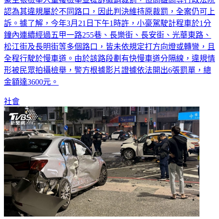
訴。據了解，今年3月21日下午1時許，小豪駕駛計程車於1分
鐘內連續經過五甲一路255巷、長樂街、長安街、光華東路、
松江街及長明街等多個路口，皆未依規定打方向燈或轉彎，且
全程行駛於慢車道。由於該路段劃有快慢車道分隔線，違規情
形被民眾拍攝檢舉，警方根據影片證據依法開出6張罰單，總
金額達3600元。
社會