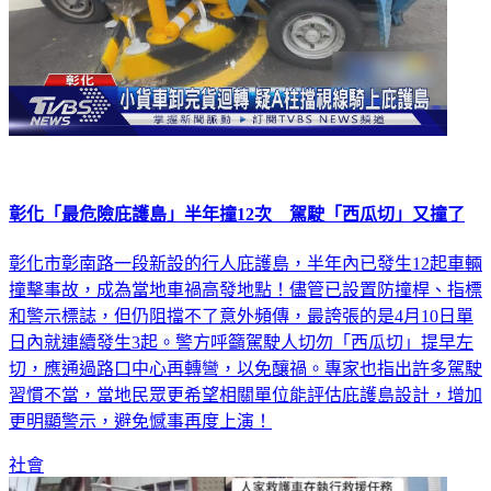
彰化「最危險庇護島」半年撞12次 駕駛「西瓜切」又撞了
彰化市彰南路一段新設的行人庇護島，半年內已發生12起車輛
撞擊事故，成為當地車禍高發地點！儘管已設置防撞桿、指標
和警示標誌，但仍阻擋不了意外頻傳，最誇張的是4月10日單
日內就連續發生3起。警方呼籲駕駛人切勿「西瓜切」提早左
切，應通過路口中心再轉彎，以免釀禍。專家也指出許多駕駛
習慣不當，當地民眾更希望相關單位能評估庇護島設計，增加
更明顯警示，避免憾事再度上演！
社會