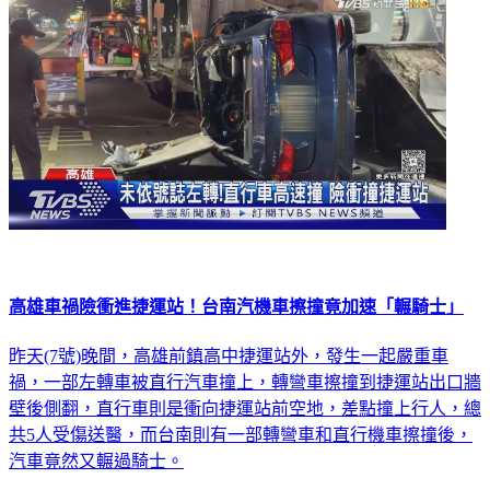
高雄車禍險衝進捷運站！台南汽機車擦撞竟加速「輾騎士」
昨天(7號)晚間，高雄前鎮高中捷運站外，發生一起嚴重車
禍，一部左轉車被直行汽車撞上，轉彎車擦撞到捷運站出口牆
壁後側翻，直行車則是衝向捷運站前空地，差點撞上行人，總
共5人受傷送醫，而台南則有一部轉彎車和直行機車擦撞後，
汽車竟然又輾過騎士。
社會