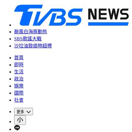
颱風白海豚動態
SBS歌謠大戰
沙拉油致癌物超標
首頁
即時
生活
政治
娛樂
國際
社會
更多