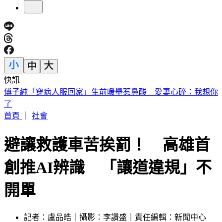
快訊
砍Gmail神功能 2027年起停止支援第三方帳號收寄信
首頁
｜
社會
避讓救護車苦挨罰！ 高雄首
創推AI辨識 「讓道違規」不
開單
記者：盧品皓｜攝影：李讚盛｜責任編輯：新聞中心
發佈時間：2025.12.19 10:55