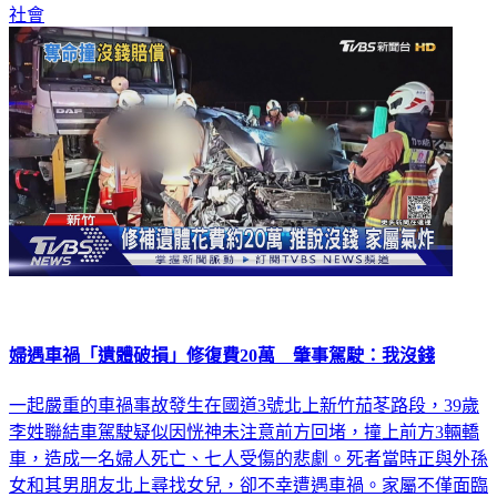
婦遇車禍「遺體破損」修復費20萬 肇事駕駛：我沒錢
一起嚴重的車禍事故發生在國道3號北上新竹茄苳路段，39歲
李姓聯結車駕駛疑似因恍神未注意前方回堵，撞上前方3輛轎
車，造成一名婦人死亡、七人受傷的悲劇。死者當時正與外孫
女和其男朋友北上尋找女兒，卻不幸遭遇車禍。家屬不僅面臨
親人死亡的悲痛，還需處理高額修復遺體費用，而肇事駕駛態