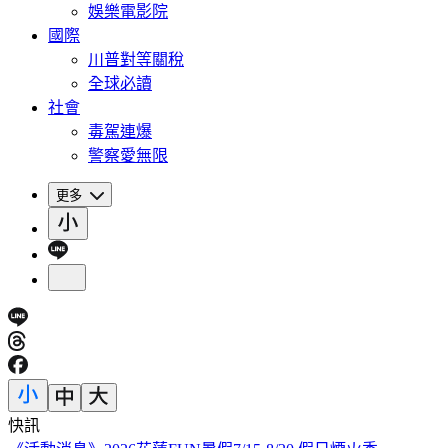
娛樂電影院
國際
川普對等關稅
全球必讀
社會
毒駕連爆
警察愛無限
更多
快訊