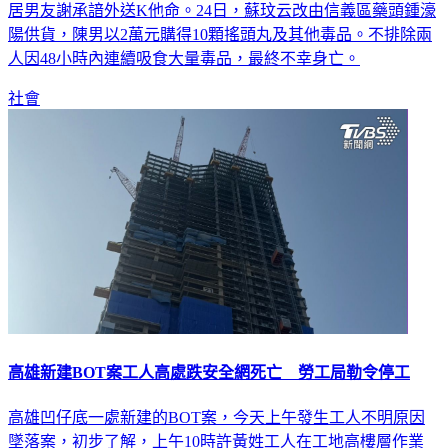
居男友謝承諳外送K他命。24日，蘇玟云改由信義區藥頭鍾濠
陽供貨，陳男以2萬元購得10顆搖頭丸及其他毒品。不排除兩
人因48小時內連續吸食大量毒品，最終不幸身亡。
社會
高雄新建BOT案工人高處跌安全網死亡 勞工局勒令停工
高雄凹仔底一處新建的BOT案，今天上午發生工人不明原因
墜落案，初步了解，上午10時許黃姓工人在工地高樓層作業