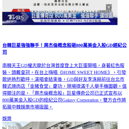
台韓巨星強強聯手！周杰倫概念股砸800萬美金入股GD經紀公
司
南韓天王GD權志龍於台灣首度登上大巨蛋開唱，身著紅色服
裝、頭戴皇冠，在台上嗨唱《HOME SWEET HOME》，引發
歌迷熱烈歡呼。演唱會結束後，GD與好友李洙赫前往台北市
韓式燒肉店「金豬食堂」慶功，現場擠滿千人舉手機圍觀。值
得關注的是，「周杰倫概念股」巨星傳奇公司已正式宣布以
800萬美金入股GD的經紀公司Galaxy Corporation，雙方合作將
拓展中韓娛樂市場版圖。
娛樂