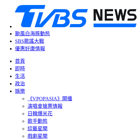
颱風白海豚動態
SBS歌謠大戰
優惠好康情報
首頁
即時
生活
政治
娛樂
《VPOPASIA》開播
演唱會搶票情報
日韓爆米花
歌手動態
綜藝星聞
戲劇星聞