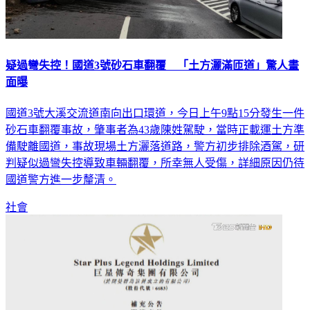
疑過彎失控！國道3號砂石車翻覆 「土方灑滿匝道」驚人畫
面曝
國道3號大溪交流道南向出口環道，今日上午9點15分發生一件
砂石車翻覆事故，肇事者為43歲陳姓駕駛，當時正載運土方準
備駛離國道，事故現場土方灑落道路，警方初步排除酒駕，研
判疑似過彎失控導致車輛翻覆，所幸無人受傷，詳細原因仍待
國道警方進一步釐清。
社會