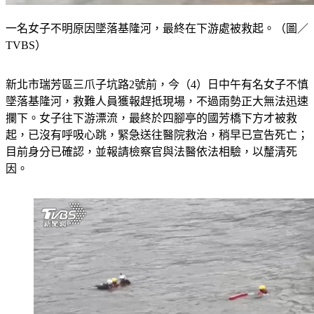
一名女子不明原因墜落基隆河，最終在下游處被救起。（圖／
TVBS）
新北市瑞芳區三爪子坑路2號前，今（4）日中午有名女子不慎
墜落基隆河，救難人員獲報趕抵現場，不過雨勢正大無法迅速
攔下。女子往下游漂流，最終於四腳亭的國芳橋下方才被救
起，已沒有呼吸心跳，緊急送往醫院救治，稍早已宣告死亡；
目前身分已確認，並報請檢察官與法醫依法相驗，以釐清死
因。