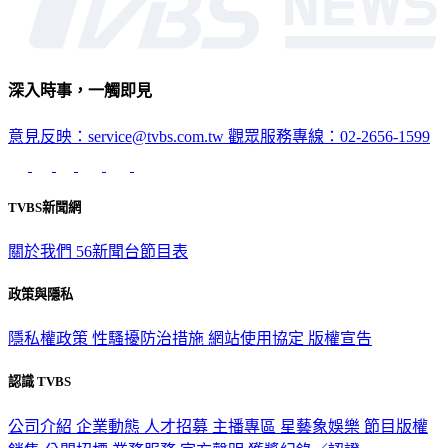
深入時事，一觸即見
意見反映：service@tvbs.com.tw
觀眾服務專線：02-2656-1599
TVBS新聞網
關於我們
56新聞台節目表
政策與隱私
隱私權政策
性騷擾防治措施
網站使用協定
版權宣告
認識 TVBS
公司介紹
企業動態
人才招募
主播專區
星藝象娛樂
節目版權