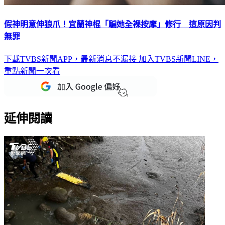
假神明意伸狼爪！宜蘭神棍「騙她全裸按摩」修行 這原因判
無罪
下載TVBS新聞APP，最新消息不漏接
加入TVBS新聞LINE，
重點新聞一次看
延伸閱讀