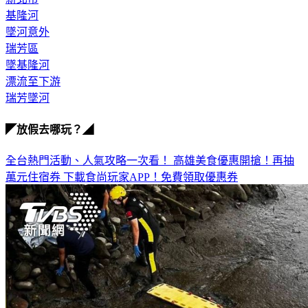
基隆河
墜河意外
瑞芳區
墜基隆河
漂流至下游
瑞芳墜河
◤放假去哪玩？◢
全台熱門活動、人氣攻略一次看！
高雄美食優惠開搶！再抽
萬元住宿券
下載食尚玩家APP！免費領取優惠券