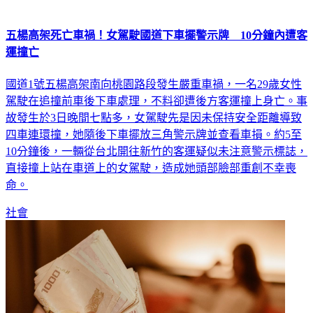
五楊高架死亡車禍！女駕駛國道下車擺警示牌 10分鐘內遭客
運撞亡
國道1號五楊高架南向桃園路段發生嚴重車禍，一名29歲女性
駕駛在追撞前車後下車處理，不料卻遭後方客運撞上身亡。事
故發生於3日晚間七點多，女駕駛先是因未保持安全距離導致
四車連環撞，她隨後下車擺放三角警示牌並查看車損。約5至
10分鐘後，一輛從台北開往新竹的客運疑似未注意警示標誌，
直接撞上站在車道上的女駕駛，造成她頭部臉部重創不幸喪
命。
社會