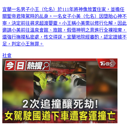
宜蘭一名男子小王（化名）於111年將神像放置住家，並擔任
關聖帝君降駕時的乩身。一名女子小美（化名）因墮胎心神不
寧，決定前往尋求超渡嬰靈。小王稱小美需以修行化解，因此
邀請小美前往溫泉會館、旅館，假借神明之意進行全裸按摩，
還強行撫摸私密處，性交得逞。宜蘭地院經審酌，認定證據不
足，判定小王無罪。
社會