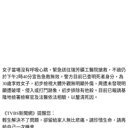
女子當場沒有呼吸心跳，緊急送往瑞芳礦工醫院搶救，不過仍
於下午2時40分宣告急救無效。警方目前已查明死者身分，為
30歲李姓女子，初步檢視大體外觀無明顯外傷，周遭未發現明
顯遭破壞、侵入或打鬥跡象，初步排除有他殺。目前已報請基
隆地檢署檢察官及法醫依法相驗，以釐清死因。
《TVBS新聞網》提醒您：
輕生解決不了問題，卻留給家人無比悲痛。請珍惜生命，請再
給自己一次機會