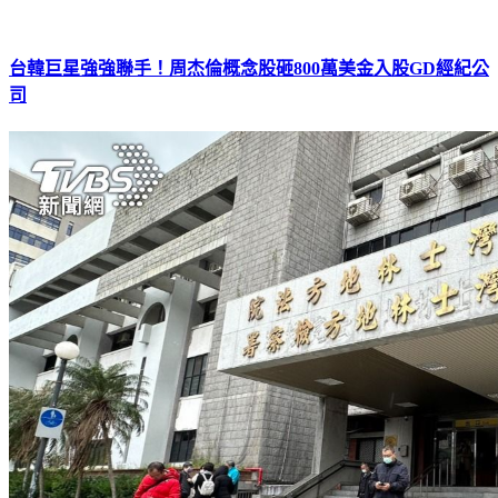
台韓巨星強強聯手！周杰倫概念股砸800萬美金入股GD經紀公
司