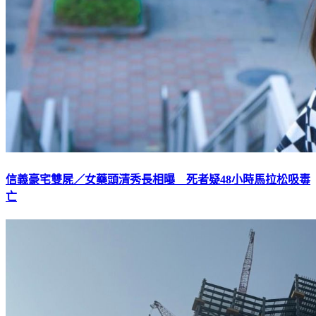
信義豪宅雙屍／女藥頭清秀長相曝 死者疑48小時馬拉松吸毒
亡