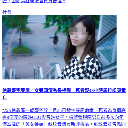
訟，由簡易庭楊法官負責審理。
社會
信義豪宅雙屍／女藥頭清秀長相曝 死者疑48小時馬拉松吸毒
亡
北市信義區一處豪宅於上月25日發生雙屍命案，死者為身價高
達9億元的陳姓CEO與曾姓女子。檢警發現陳男日前多次向年
僅22歲的「美女藥頭」蘇玟云購買新興毒品，蘇玟云並曾派同