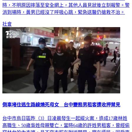
時，不明原因摔落至安全網上，其他人員見狀後立刻報警。警
消到場時，黃男已經沒了呼吸心跳，緊急送醫仍搶救不治。
社會
倒車堵住逃生路線燒死母女 台中變態男租客遭收押禁見
台中市烏日區昨（3）日凌晨發生一起縱火案，造成17歲林姓
高職生、50歲吳姓母親雙亡，當時64歲的許姓男租客，曾經偷