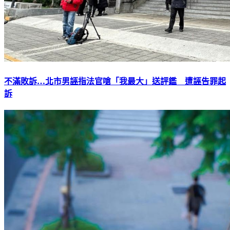
不滿敗訴…北市男誣指法官嗆「我最大」送評鑑 遭誣告罪起
訴