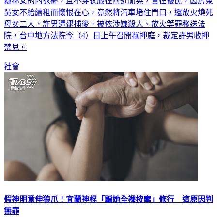
竊林女的內衣褲，且不穿衣服在附近閒晃，實在擾民，因房東
吳女不給續租而懷恨在心，竟然將汽車堵住門口，還放火燒死
母女二人，許男遭逮捕後，被依涉嫌殺人、放火等罪移送法
院，台中地方法院今（4）日上午召開羈押庭，裁定許男收押
禁見。
社會
假神明意伸狼爪！宜蘭神棍「騙她全裸按摩」修行 這原因判
無罪