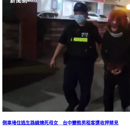
倒車堵住逃生路線燒死母女 台中變態男租客遭收押禁見