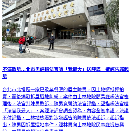
不滿敗訴…北市男誣指法官嗆「我最大」送評鑑 遭誣告罪起
訴
台北市北投區一家已歇業餐廳的屋主陳男，因土地遭抵押拍
賣，而後爆發拆屋還地糾紛，案件由士林地院簡易庭楊法官審
理後，法官判陳男敗訴。陳男竟聲請法官評鑑，誣指楊法官嗆
「法官我最大」，案經法評會調查認為，內容全無事證，決議
不付評鑑，士林地檢署對涉嫌誣告的陳男依法起訴。起訴指
出，陳男因拆屋還地事件，經林男向士林地院民事庭提告興