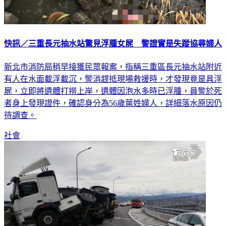
快訊／三重長元抽水站驚見浮腫女屍 警證實是失蹤協尋婦人
新北市消防局稍早接獲民眾報案，指稱三重區長元抽水站附近
有人在水面載浮載沉，警消趕抵現場救援時，才發現竟是具浮
屍，立即將遺體打撈上岸，遺體因泡水多時已浮腫，員警於死
者身上發現證件，確認身分為56歲葉姓婦人，詳細落水原因仍
待調查。
社會