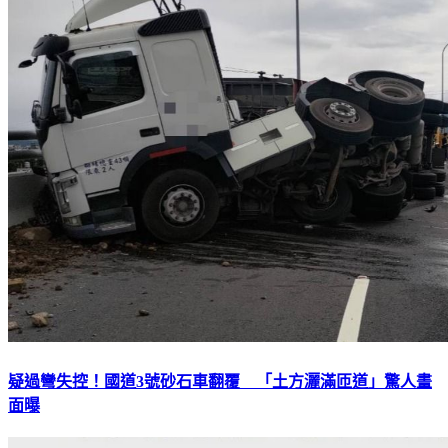
疑過彎失控！國道3號砂石車翻覆 「土方灑滿匝道」驚人畫
面曝