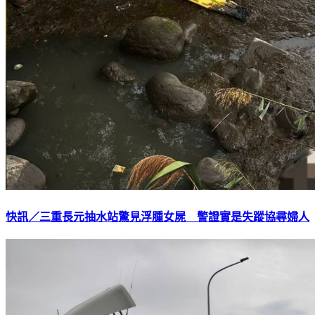
快訊／三重長元抽水站驚見浮腫女屍 警證實是失蹤協尋婦人