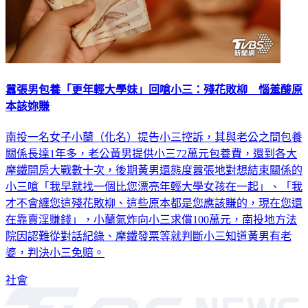
囂張男包養「更年輕大學妹」回嗆小三：殘花敗柳 惱羞酸原
本該妳賺
南投一名女子小蘭（化名）提告小三控訴，其與老公之間包養
關係長達1年多，老公黃男提供小三72萬元包養費，還到各大
摩鐵開房大戰數十次，後期黃男還態度囂張地對想結束關係的
小三嗆「我早就找一個比您漂亮年輕大學女孩在一起」、「我
才不會纏您這殘花敗柳、這些原本都是您應該賺的，現在您還
在靠賣淫賺錢」，小蘭氣炸向小三求償100萬元，南投地方法
院因認難從對話紀錄、摩鐵發票等就判斷小三知道黃男有老
婆，判決小三免賠。
社會