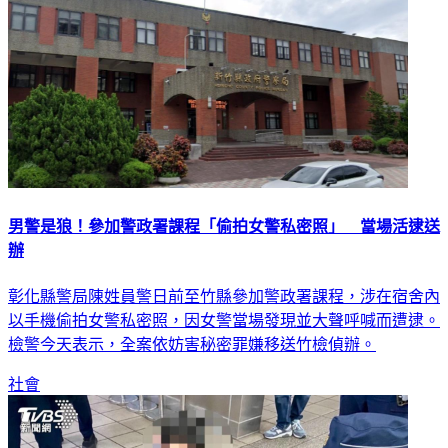
男警是狼！參加警政署課程「偷拍女警私密照」 當場活逮送
辦
彰化縣警局陳姓員警日前至竹縣參加警政署課程，涉在宿舍內
以手機偷拍女警私密照，因女警當場發現並大聲呼喊而遭逮。
檢警今天表示，全案依妨害秘密罪嫌移送竹檢偵辦。
社會