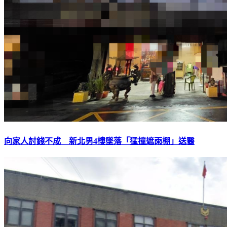
向家人討錢不成 新北男4樓墜落「猛撞遮雨棚」送醫