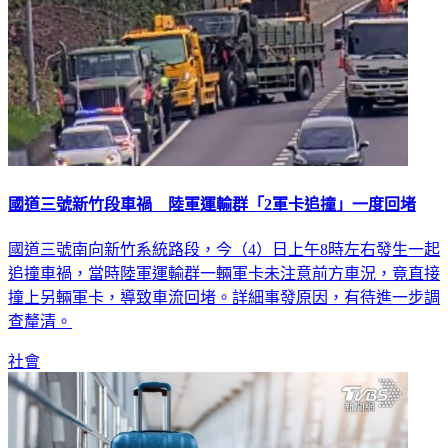
國道三號新竹段車禍 陸軍運輸群「2軍卡追撞」一度回堵
國道三號南向新竹系統路段，今（4）日上午8時左右發生一起
追撞車禍，當時陸軍運輸群一輛軍卡未注意前方車況，竟直接
撞上另輛軍卡，導致車流回堵。詳細事發原因，有待進一步調
查釐清。
社會