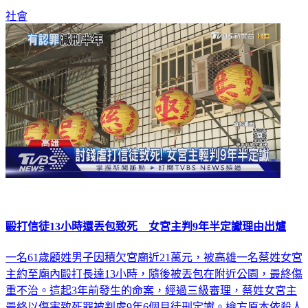
社會
毆打信徒13小時還丟包致死 女宮主判9年半定讞理由出爐
一名61歲顧姓男子因積欠宮廟近21萬元，被高雄一名蔡姓女宮
主約至廟內毆打長達13小時，隨後被丟包在附近公園，最終傷
重不治。這起3年前發生的命案，經過三級審理，蔡姓女宮主
最終以傷害致死罪被判處9年6個月徒刑定讞。檢方原本依殺人