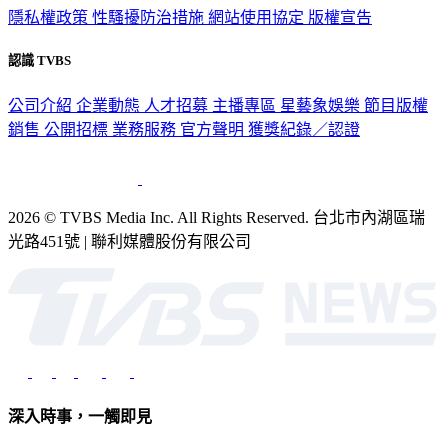
隱私權政策
性騷擾防治措施
網站使用協定
版權宣告
認識 TVBS
公司介紹
企業動態
人才招募
主播專區
星藝象娛樂
節目版權
銷售
公開招標
業務服務
官方聲明
獲獎紀錄／認證
2026 © TVBS Media Inc. All Rights Reserved. 台北市內湖區瑞
光路451號 | 聯利媒體股份有限公司
深入時事，一觸即見