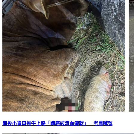
南投小貨車拖牛上路「蹄磨破流血癱軟」 老農喊冤