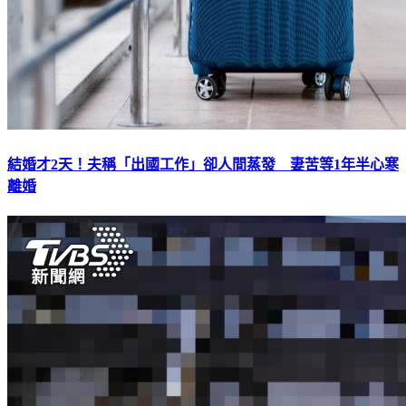
結婚才2天！夫稱「出國工作」卻人間蒸發 妻苦等1年半心寒
離婚