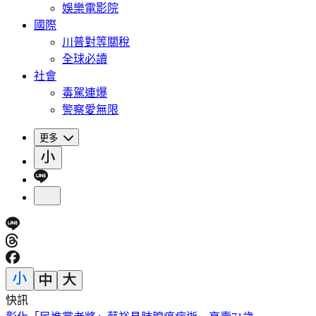
娛樂電影院
國際
川普對等關稅
全球必讀
社會
毒駕連爆
警察愛無限
更多
快訊