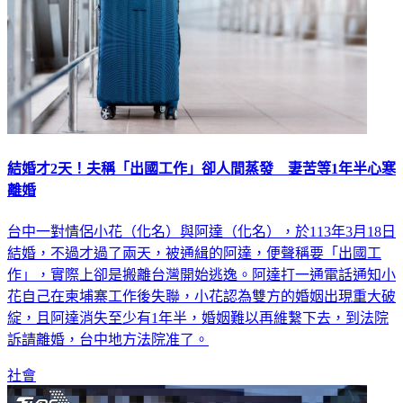
結婚才2天！夫稱「出國工作」卻人間蒸發 妻苦等1年半心寒
離婚
台中一對情侶小花（化名）與阿達（化名），於113年3月18日
結婚，不過才過了兩天，被通緝的阿達，便聲稱要「出國工
作」，實際上卻是搬離台灣開始逃逸。阿達打一通電話通知小
花自己在柬埔寨工作後失聯，小花認為雙方的婚姻出現重大破
綻，且阿達消失至少有1年半，婚姻難以再維繫下去，到法院
訴請離婚，台中地方法院准了。
社會