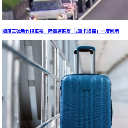
國道三號新竹段車禍 陸軍運輸群「2軍卡追撞」一度回堵