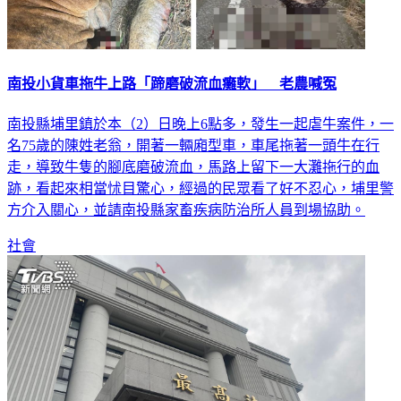
南投小貨車拖牛上路「蹄磨破流血癱軟」 老農喊冤
南投縣埔里鎮於本（2）日晚上6點多，發生一起虐牛案件，一
名75歲的陳姓老翁，開著一輛廂型車，車尾拖著一頭牛在行
走，導致牛隻的腳底磨破流血，馬路上留下一大灘拖行的血
跡，看起來相當怵目驚心，經過的民眾看了好不忍心，埔里警
方介入關心，並請南投縣家畜疾病防治所人員到場協助。
社會