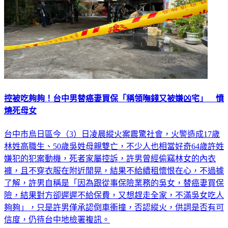
控被吃夠夠！台中男替癌妻買保「稱領嘸錢又被嫌凶宅」 憤
燒死母女
台中市烏日區今（3）日凌晨縱火案震驚社會，火警造成17歲
林姓高職生、50歲吳姓母親雙亡，不少人也相當好奇64歲許姓
嫌犯的犯案動機，死者家屬控訴，許男曾經偷竊林女的內衣
褲，且不穿衣服在附近閒晃，結果不給續租懷恨在心，不過據
了解，許男自稱是「因為跟從事保險業務的吳女，替癌妻買保
險，結果對方卻遲遲不給保費，又想趕走全家，不滿吳女吃人
夠夠」，只是許男僅承認倒車衝撞，否認縱火，供詞是否有可
信度，仍待台中地檢署複訊。