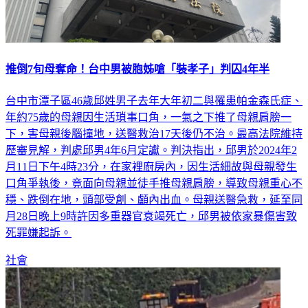
推倒7旬母奪命！台中男被胞姊嗆「裝孝子」判囚4年半
台中市潭子區46歲邱姓男子去年大年初二與罹患帕金森氏症、
年約75歲的母親因生活瑣事口角，一氣之下推了母親肩膀一
下，害母親後腦撞地，送醫救治17天後仍不治。最高法院維持
歷審見解，判處邱男4年6月定讞。判決指出，邱男於2024年2
月11日下午4時23分，在家裡廚房內，因生活細故與母親發生
口角爭執後，竟面向母親並徒手推母親肩膀，導致母親重心不
穩、跌倒在地，頭部受創、顱內出血。母親送醫急救，延至同
月28日晚上9時許因多重器官衰竭死亡，邱男被依家暴傷害致
死罪嫌起訴。
社會