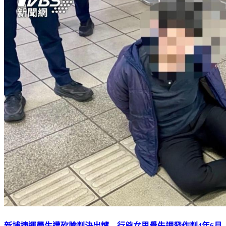
新埔捷運學生遭砍臉判決出爐 行兇女思覺失調發作判4年6月