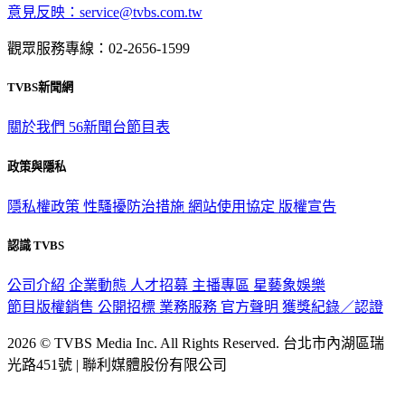
意見反映：service@tvbs.com.tw
觀眾服務專線：02-2656-1599
TVBS新聞網
關於我們
56新聞台節目表
政策與隱私
隱私權政策
性騷擾防治措施
網站使用協定
版權宣告
認識 TVBS
公司介紹
企業動態
人才招募
主播專區
星藝象娛樂
節目版權銷售
公開招標
業務服務
官方聲明
獲獎紀錄／認證
2026 © TVBS Media Inc. All Rights Reserved. 台北市內湖區瑞
光路451號 | 聯利媒體股份有限公司