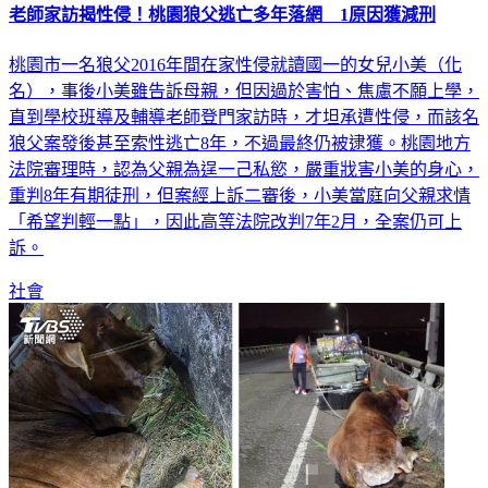
老師家訪揭性侵！桃園狼父逃亡多年落網 1原因獲減刑
桃園市一名狼父2016年間在家性侵就讀國一的女兒小美（化
名），事後小美雖告訴母親，但因過於害怕、焦慮不願上學，
直到學校班導及輔導老師登門家訪時，才坦承遭性侵，而該名
狼父案發後甚至索性逃亡8年，不過最終仍被逮獲。桃園地方
法院審理時，認為父親為逞一己私慾，嚴重戕害小美的身心，
重判8年有期徒刑，但案經上訴二審後，小美當庭向父親求情
「希望判輕一點」，因此高等法院改判7年2月，全案仍可上
訴。
社會