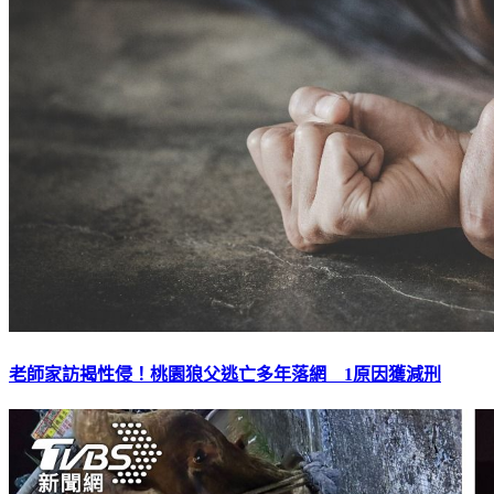
老師家訪揭性侵！桃園狼父逃亡多年落網 1原因獲減刑