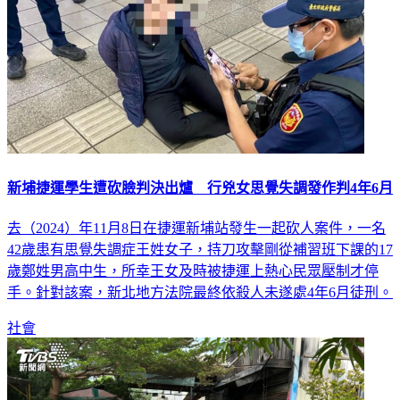
新埔捷運學生遭砍臉判決出爐 行兇女思覺失調發作判4年6月
去（2024）年11月8日在捷運新埔站發生一起砍人案件，一名
42歲患有思覺失調症王姓女子，持刀攻擊剛從補習班下課的17
歲鄭姓男高中生，所幸王女及時被捷運上熱心民眾壓制才停
手。針對該案，新北地方法院最終依殺人未遂處4年6月徒刑。
社會