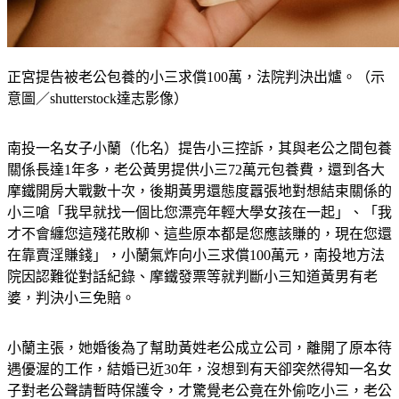
正宮提告被老公包養的小三求償100萬，法院判決出爐。（示
意圖／shutterstock達志影像）
南投一名女子小蘭（化名）提告小三控訴，其與老公之間包養
關係長達1年多，老公黃男提供小三72萬元包養費，還到各大
摩鐵開房大戰數十次，後期黃男還態度囂張地對想結束關係的
小三嗆「我早就找一個比您漂亮年輕大學女孩在一起」、「我
才不會纏您這殘花敗柳、這些原本都是您應該賺的，現在您還
在靠賣淫賺錢」，小蘭氣炸向小三求償100萬元，南投地方法
院因認難從對話紀錄、摩鐵發票等就判斷小三知道黃男有老
婆，判決小三免賠。
小蘭主張，她婚後為了幫助黃姓老公成立公司，離開了原本待
遇優渥的工作，結婚已近30年，沒想到有天卻突然得知一名女
子對老公聲請暫時保護令，才驚覺老公竟在外偷吃小三，老公