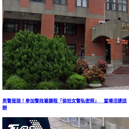
男警是狼！參加警政署課程「偷拍女警私密照」 當場活逮送
辦