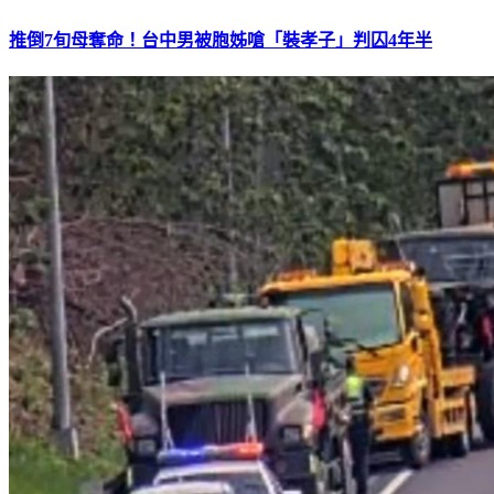
推倒7旬母奪命！台中男被胞姊嗆「裝孝子」判囚4年半