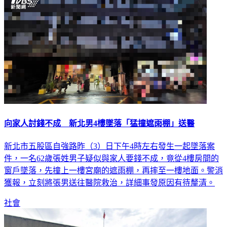
向家人討錢不成 新北男4樓墜落「猛撞遮雨棚」送醫
新北市五股區自強路昨（3）日下午4時左右發生一起墜落案
件，一名62歲張姓男子疑似與家人要錢不成，竟從4樓房間的
窗戶墜落，先撞上一樓宮廟的遮雨棚，再摔至一樓地面。警消
獲報，立刻將張男送往醫院救治，詳細事發原因有待釐清。
社會