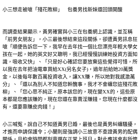
小三想走被嗆「殘花敗柳」　包養男找新妹還回頭開酸
而調查結果顯示，黃男確實與小三在包養網上認識，並互稱
「前男女朋友」，小三最後想結束這段關係，卻遭黃男訊息狂
嗆「順便告訴您一下，我早在去年找一個比您漂亮年輕大學女
孩在一起，她的英文好又聰明，我已經慢慢訓練她投資方面知
識，吸收又快」、「只是好心確認您要放棄這些覺得可惜，所
以我在去年把油電車買給XX(另名女子)，過年前給她20萬獎
金，以後每年數百萬投資收入，讓XX賺，所以她對我感激萬
分」、「還以為別人不知道您幹醜事，我才不會纏您這殘花敗
柳」、「您心思不純正，原本該您的，現在變XX的，這些原
本都是您應該賺的，現在您還在靠賣淫賺錢，您現在什麼都沒
有，還要靠賺皮肉錢！」
小三喊冤，說自己不知道黃男已婚，最後也是黃男糾纏騷擾，
才進而申請保護令；小蘭則是強調小三故意不查證黃男的配偶
關係，且約會時間都刻意選在正常上班日，對此應該會有所懷