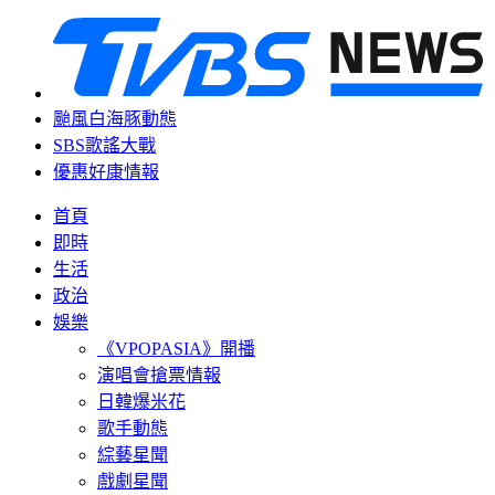
颱風白海豚動態
SBS歌謠大戰
優惠好康情報
首頁
即時
生活
政治
娛樂
《VPOPASIA》開播
演唱會搶票情報
日韓爆米花
歌手動態
綜藝星聞
戲劇星聞