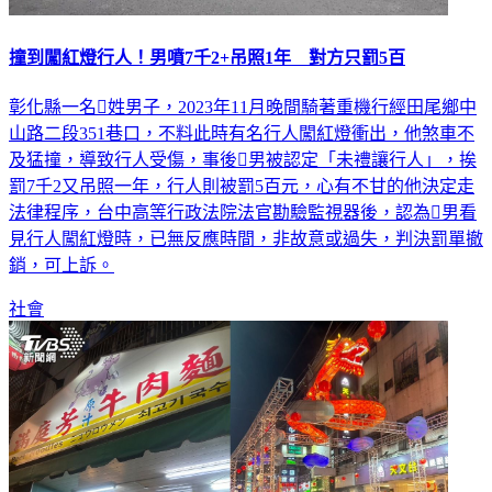
撞到闖紅燈行人！男噴7千2+吊照1年 對方只罰5百
彰化縣一名𡍼姓男子，2023年11月晚間騎著重機行經田尾鄉中
山路二段351巷口，不料此時有名行人闖紅燈衝出，他煞車不
及猛撞，導致行人受傷，事後𡍼男被認定「未禮讓行人」，挨
罰7千2又吊照一年，行人則被罰5百元，心有不甘的他決定走
法律程序，台中高等行政法院法官勘驗監視器後，認為𡍼男看
見行人闖紅燈時，已無反應時間，非故意或過失，判決罰單撤
銷，可上訴。
社會