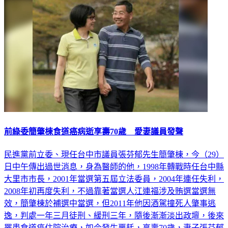
前綠委簡肇棟食道癌病逝享壽70歲 愛妻議員發聲
民進黨前立委、現任台中市議員張芬郁先生簡肇棟，今（29）
日中午傳出過世消息，身為醫師的他，1998年轉戰時任台中縣
大里市市長，2001年當選第五屆立法委員，2004年連任失利，
2008年初再度失利，不過靠著當選人江連福涉及賄選當選無
效，簡肇棟於補選中當選，但2011年他因酒駕撞死人肇事逃
逸，判處一年三月徒刑、緩刑三年，隨後漸漸淡出政壇，後來
罹患食道癌住院治療，如今發生噩耗，享壽70歲，妻子張芬郁
緊急改成書面質詢，她也回應「等一切就緒，我們會通知大家