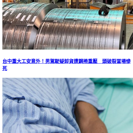
台中重大工安意外！男駕駛疑卸貨遭鋼捲重壓 頭破裂當場慘
死