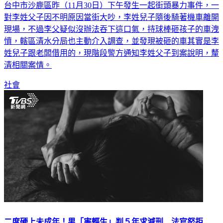
對李姓父子因不明原因當街大吵，李姓兒子隨後騎著機車離開
現場，不過李父疑似沒辦法吞下這口氣，持球棒砸孩子的車洩
憤，轄區清水分局也主動介入調查，並發現被砸的車其實是李
姓兒子跟老闆借用的，現階段警方通知李姓父子到案說明，釐
清相關案情。
社會
二度硬上未成年！男「害輕生」判５年求減刑 法官怒拒