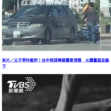
有片／父子爭吵氣炸！台中爸球棒砸爆車洩憤 火爆畫面全錄
下