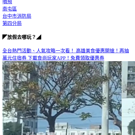
南屯區
台中市消防局
第四分局
◤放假去哪玩？◢
全台熱門活動、人氣攻略一次看！
高雄美食優惠開搶！再抽
萬元住宿券
下載食尚玩家APP！免費領取優惠券