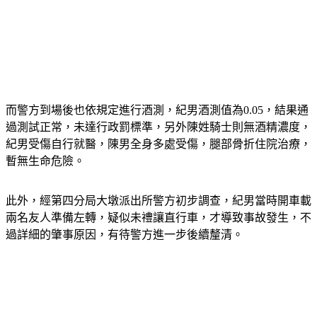
而警方到場後也依規定進行酒測，紀男酒測值為0.05，結果通
過測試正常，未達行政罰標準，另外陳姓騎士則無酒精濃度，
紀男受傷自行就醫，陳男全身多處受傷，腿部骨折住院治療，
暫無生命危險。
此外，經第四分局大墩派出所警方初步調查，紀男當時開車載
兩名友人準備左轉，疑似未禮讓直行車，才導致事故發生，不
過詳細的肇事原因，有待警方進一步後續釐清。