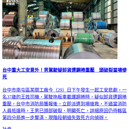
台中重大工安意外！男駕駛疑卸貨遭鋼捲重壓 頭破裂當場慘
死
台中市南屯區某間工廠今（29）日下午發生一起工安悲劇，一
名37歲的王姓司機，駕駛拖板車載運鋼捲時，疑似卸貨遭鋼捲
重壓，台中市消防局獲報後，立即派遣到場搶救，不過當消防
人員抵達時，王男已頭部破裂、明顯死亡，詳細原因仍待轄區
第四分局進一步釐清，現階段朝過失致死方向偵辦。
社會