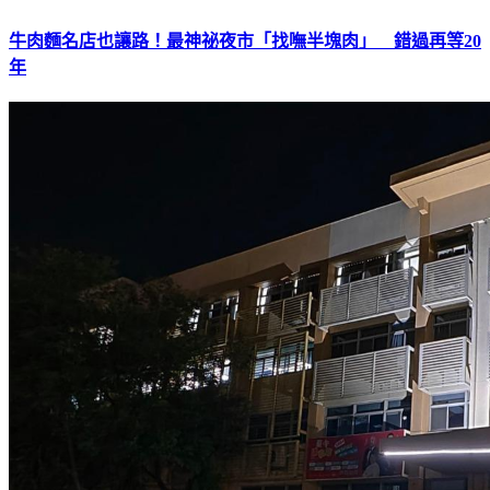
牛肉麵名店也讓路！最神祕夜市「找嘸半塊肉」 錯過再等20
年