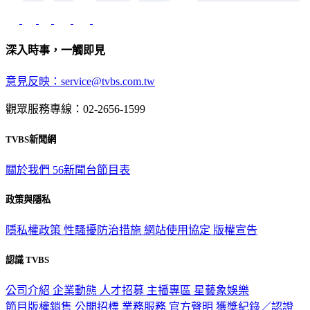
深入時事，一觸即見
意見反映：service@tvbs.com.tw
觀眾服務專線：02-2656-1599
TVBS新聞網
關於我們
56新聞台節目表
政策與隱私
隱私權政策
性騷擾防治措施
網站使用協定
版權宣告
認識 TVBS
公司介紹
企業動態
人才招募
主播專區
星藝象娛樂
節目版權銷售
公開招標
業務服務
官方聲明
獲獎紀錄／認證