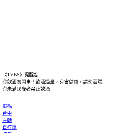
《TVBS》提醒您：
◎飲酒勿開車！飲酒過量，有害健康，請勿酒駕
◎未滿18歲者禁止飲酒
車禍
台中
左轉
直行車
噴飛