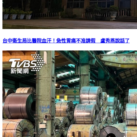
台中衛生局比醫院血汗！急性胃痛不准請假 盧秀燕說話了