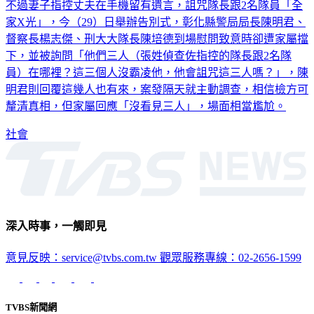
家X光」，今（29）日舉辦告別式，彰化縣警局局長陳明君、
督察長楊志傑、刑大大隊長陳培德到場慰問致意時卻遭家屬擋
下，並被詢問「他們三人（張姓偵查佐指控的隊長跟2名隊
員）在哪裡？這三個人沒霸凌他，他會詛咒這三人嗎？」，陳
明君則回覆這幾人也有來，案發隔天就主動調查，相信檢方可
釐清真相，但家屬回應「沒看見三人」，場面相當尷尬。
社會
深入時事，一觸即見
意見反映：service@tvbs.com.tw
觀眾服務專線：02-2656-1599
TVBS新聞網