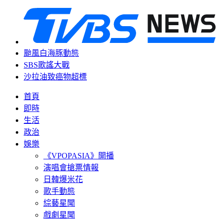
颱風白海豚動態
SBS歌謠大戰
沙拉油致癌物超標
首頁
即時
生活
政治
娛樂
《VPOPASIA》開播
演唱會搶票情報
日韓爆米花
歌手動態
綜藝星聞
戲劇星聞