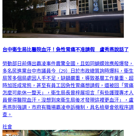
台中衛生局比醫院血汗！急性胃痛不准請假 盧秀燕說話了
勞動部日前傳出霸凌事件震驚全國，且如同蝴蝶效應般爆發，
多名民進黨台中市議員今（29）日於市政總質詢時爆料，衛生
局等多個局處因人手不足，缺額嚴重，導致基層工作量重、超
時加班成常態，甚至有員工因急性胃痛想請假，還被回「胃痛
怎麼可能休一整天」，衛生局長曾梓展坦言「有些護理專才人
員覺得醫院血汗，沒想到來衛生局後才發現這裡更血汗」，盧
秀燕則強調，市府有職場霸凌申訴機制，具名檢舉會依程序調
查。
社會