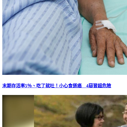
末期存活率5％、吃了就吐！小心食道癌 4惡習超危險