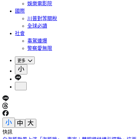
娛樂電影院
國際
川普對等關稅
全球必讀
社會
毒駕連爆
警察愛無限
更多
快訊