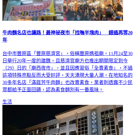
牛肉麵名店也讓路！最神祕夜市「找嘸半塊肉」 錯過再等20
年
台中市豐原區「豐原慈濟宮」，俗稱豐原媽祖廟，11月24至30
日舉行20年一度的建醮，且慈濟宮廟方也推出期間限定到今
（29）日的「廟西夜市」，並且因應習俗「全賣素食」，不過
這項特殊亮點反而大受好評，天天湧現大量人潮，在地知名的
30多年名店「滿庭芳牛肉麵」也改賣素食，業者則透露不少民
眾都給予正面回饋，認為素食麵別有一番風味。
生活