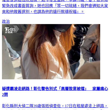
來和他敘舊道別，也請為他的遠行默禱祝福」。
政治
疑遭霸凌走絕路！彰化警告別式「高層致意被擋」 家屬痛心
2問
彰化縣刑大偵二隊39歲張姓偵查佐，17日在租屋處走上絕路，
不過妻子指控丈夫在手機留有遺言，詛咒隊長跟2名隊員「全