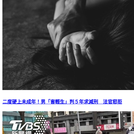
二度硬上未成年！男「害輕生」判５年求減刑 法官怒拒