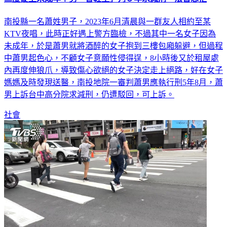
南投縣一名蕭姓男子，2023年6月清晨與一群友人相約至某
KTV夜唱，此時正好遇上警方臨檢，不過其中一名女子因為
未成年，於是蕭男就將酒醉的女子抱到三樓包廂躲避，但過程
中蕭男起色心，不顧女子意願性侵得逞，8小時後又於租屋處
內再度伸狼爪，導致傷心欲絕的女子決定走上絕路，好在女子
媽媽及時發現送醫，南投地院一審判蕭男應執行刑5年8月，蕭
男上訴台中高分院求減刑，仍遭駁回，可上訴。
社會