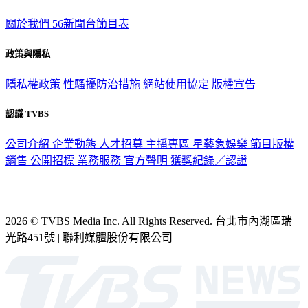
關於我們
56新聞台節目表
政策與隱私
隱私權政策
性騷擾防治措施
網站使用協定
版權宣告
認識 TVBS
公司介紹
企業動態
人才招募
主播專區
星藝象娛樂
節目版權
銷售
公開招標
業務服務
官方聲明
獲獎紀錄／認證
2026 © TVBS Media Inc. All Rights Reserved. 台北市內湖區瑞
光路451號 | 聯利媒體股份有限公司