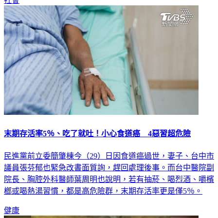
末期存活率5％、吃了就吐！小心食道癌 4惡習超危險
民進黨前立委簡肇棟今（29）日因食道癌過世，妻子、台中市
議員張芬郁也緊急改書面質詢，趕回處理後事。而台中醫院副
院長、胸腔外科醫師葉周明也說明，若有抽菸、喝烈酒、嚼檳
榔或喝熱湯習慣，都是高危險群，末期存活率更是僅5％。
健康