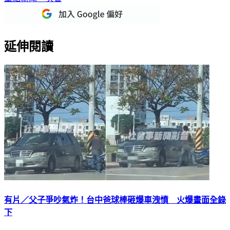
延伸閱讀
有片／父子爭吵氣炸！台中爸球棒砸爆車洩憤 火爆畫面全錄
下
台中市沙鹿區昨（11月30日）下午發生一起街頭暴力事件，一