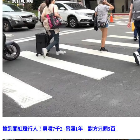
撞到闖紅燈行人！男噴7千2+吊照1年 對方只罰5百